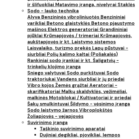
ir šlifuokliai
Matavimo įranga, nivelyrai
Staklės
Sodo - lauko technika
Alyva
Benzininės vibroliniuotės
Benzininiai
varikliai
Betono glaistyklės
Betono pjaustymo
mašinos
Elektros generatoriai
Grandininiai
pjūklai
Krūmapjovės / trimeriai
Krūmapjovės,
aukštapjovės ir kt.
Laistymo sistemos
Laisvalaiko, turizmo prekės
Lapų pūstuvai -
siurbliai
Polių kalimo kaltai (Poliakalės)
Rankiniai sodo įrankiai ir kt.
Šaligatvių -
trinkelių klojimo įranga
Sniego valytuvai
Sodo purkštuvai
Sodo
traktoriukai
Vandens siurbliai ir jų priedai
Vibro kojos
Žemės grąžtai
Aeratoriai -
skarifikatoriai
Malkų skaldyklės, vežimėliai,
malkinės
Motoblokai / Kultivatoriai ir priedai
Šakų smulkintuvai
Šildymo - vėsinimo įranga
Sodo laistymo žarnos
Vibroplokštės
Žoliapjovės - vejapjovės
Suvirinimo įranga
Taškinio suvirinimo aparatai
Dujiniai degikliai, pjovikliai, lempos