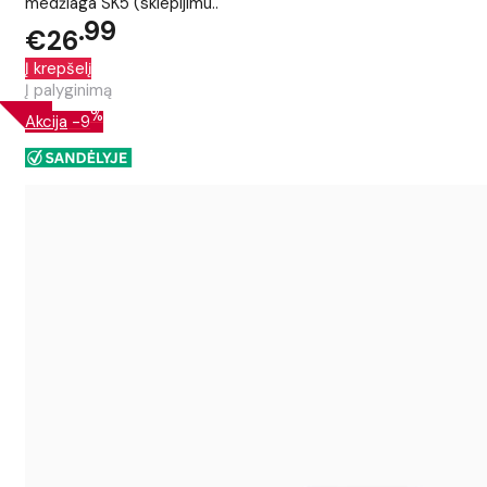
medžiaga SK5 (skiepijimu..
99
€26
Į krepšelį
Į palyginimą
%
Akcija
-9