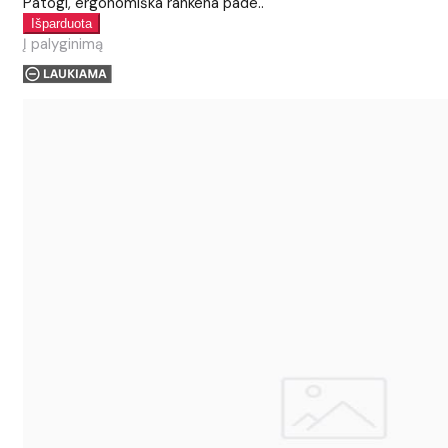
Patogi, ergonomiška rankena pade..
Į palyginimą