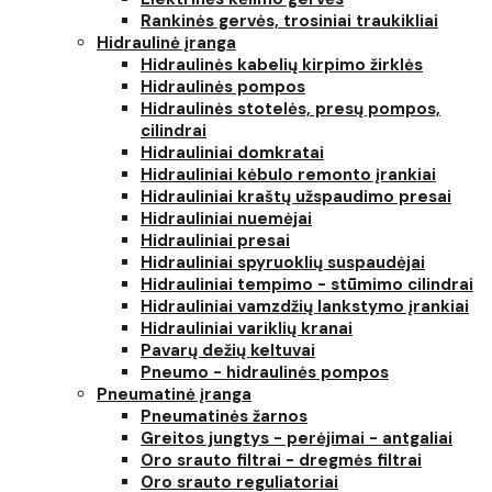
Rankinės gervės, trosiniai traukikliai
Hidraulinė įranga
Hidraulinės kabelių kirpimo žirklės
Hidraulinės pompos
Hidraulinės stotelės, presų pompos,
cilindrai
Hidrauliniai domkratai
Hidrauliniai kėbulo remonto įrankiai
Hidrauliniai kraštų užspaudimo presai
Hidrauliniai nuemėjai
Hidrauliniai presai
Hidrauliniai spyruoklių suspaudėjai
Hidrauliniai tempimo - stūmimo cilindrai
Hidrauliniai vamzdžių lankstymo įrankiai
Hidrauliniai variklių kranai
Pavarų dežių keltuvai
Pneumo - hidraulinės pompos
Pneumatinė įranga
Pneumatinės žarnos
Greitos jungtys - perėjimai - antgaliai
Oro srauto filtrai - dregmės filtrai
Oro srauto reguliatoriai