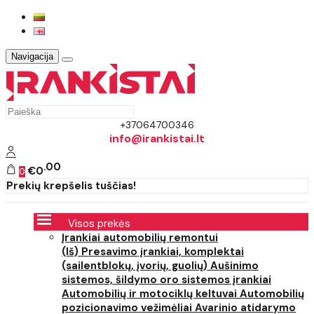
Navigacija
+37064700346
info@irankistai.lt
00
€0
0
Prekių krepšelis tuščias!
Visos prekės
Įrankiai automobilių remontui
(Iš) Presavimo įrankiai, komplektai
(sailentblokų, įvorių, guolių)
Aušinimo
sistemos, šildymo oro sistemos įrankiai
Automobilių ir motociklų keltuvai
Automobilių
pozicionavimo vežimėliai
Avarinio atidarymo