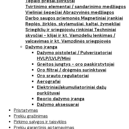
Tepalo presai,švirkštai
Tvirtinimo elementai / sandarinimo medžiagos
Vieliniai šepečiai
Abrazyvinės medžiagos
Darbo saugos priemonės
Magnetiniai įrankiai
Replės. žirklės, skylamušiai, kaltai, žymekliai
Sriegiklių ir sriegpjovių rinkiniai
Techniniai
skysčiai - klijai ir kt.
Vamzdelių lenkimas /
valcavimas ir kt.
Vamzdinės sriegpjovės
Dažymo įranga
Dažymo pistoletai / Pulverizatoriai
HVLP/LVLP/Mini
Greitos jungtys - oro paskirstytojai
Oro filtrai / drėgmės surinktuvai
Oro srauto reguliatoriai
Aerografai
Elektriniai/akumuliatoriniai dažų
purkštuvai
Beorio dažymo įranga
Dažymo aksesuarai
Pristatymas
Prekių grąžinimas
Pirkimo sąlygos ir taisyklės
Prekių garantinis aptarnavimas