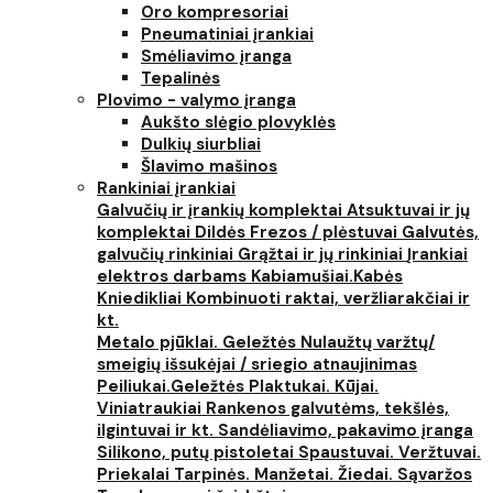
Oro kompresoriai
Pneumatiniai įrankiai
Smėliavimo įranga
Tepalinės
Plovimo - valymo įranga
Aukšto slėgio plovyklės
Dulkių siurbliai
Šlavimo mašinos
Rankiniai įrankiai
Galvučių ir įrankių komplektai
Atsuktuvai ir jų
komplektai
Dildės
Frezos / plėstuvai
Galvutės,
galvučių rinkiniai
Grąžtai ir jų rinkiniai
Įrankiai
elektros darbams
Kabiamušiai.Kabės
Kniedikliai
Kombinuoti raktai, veržliarakčiai ir
kt.
Metalo pjūklai. Geležtės
Nulaužtų varžtų/
smeigių išsukėjai / sriegio atnaujinimas
Peiliukai.Geležtės
Plaktukai. Kūjai.
Viniatraukiai
Rankenos galvutėms, tekšlės,
ilgintuvai ir kt.
Sandėliavimo, pakavimo įranga
Silikono, putų pistoletai
Spaustuvai. Veržtuvai.
Priekalai
Tarpinės. Manžetai. Žiedai. Sąvaržos