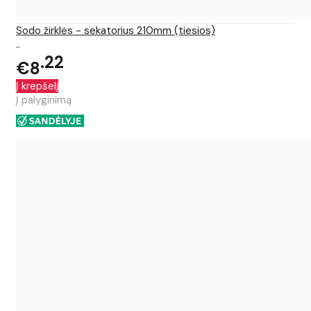
Sodo žirklės - sekatorius 210mm (tiesios)
..
22
€8
Į krepšelį
Į palyginimą