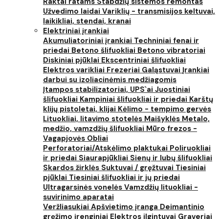
Raktai ratams
Stabdžių sistemos remontas
Užvedimo laidai
Variklių - transmisijos keltuvai,
laikikliai, stendai, kranai
Elektriniai įrankiai
Akumuliatoriniai įrankiai
Techniniai fenai ir
priedai
Betono šlifuokliai
Betono vibratoriai
Diskiniai pjūklai
Ekscentriniai šlifuokliai
Elektros varikliai
Frezeriai
Galąstuvai
Įrankiai
darbui su izoliacinėmis medžiagomis
Įtampos stabilizatoriai, UPS`ai
Juostiniai
šlifuokliai
Kampiniai šlifuokliai ir priedai
Karštų
klijų pistoletai, klijai
Kėlimo - tempimo gervės
Lituokliai, litavimo stotelės
Maišyklės
Metalo,
medžio, vamzdžių šlifuokliai
Mūro frezos -
Vagapjovės
Obliai
Perforatoriai/Atskėlimo plaktukai
Poliruokliai
ir priedai
Siaurapjūkliai
Sienų ir lubų šlifuokliai
Skardos žirklės
Suktuvai / gręžtuvai
Tiesiniai
pjūklai
Tiesiniai šlifuokliai ir jų priedai
Ultragarsinės vonelės
Vamzdžių lituokliai -
suvirinimo aparatai
Veržliasukiai
Apšvietimo įranga
Deimantinio
gręžimo įrenginiai
Elektros ilgintuvai
Graveriai