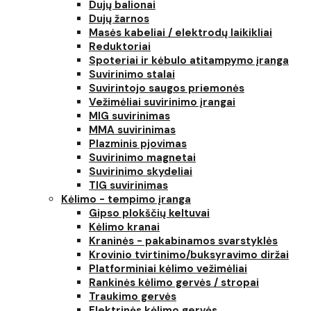
Dujų balionai
Dujų žarnos
Masės kabeliai / elektrodų laikikliai
Reduktoriai
Spoteriai ir kėbulo atitampymo įranga
Suvirinimo stalai
Suvirintojo saugos priemonės
Vežimėliai suvirinimo įrangai
MIG suvirinimas
MMA suvirinimas
Plazminis pjovimas
Suvirinimo magnetai
Suvirinimo skydeliai
TIG suvirinimas
Kėlimo - tempimo įranga
Gipso plokščių keltuvai
Kėlimo kranai
Kraninės - pakabinamos svarstyklės
Krovinio tvirtinimo/buksyravimo diržai
Platforminiai kėlimo vežimėliai
Rankinės kėlimo gervės / stropai
Traukimo gervės
Elektrinės kėlimo gervės