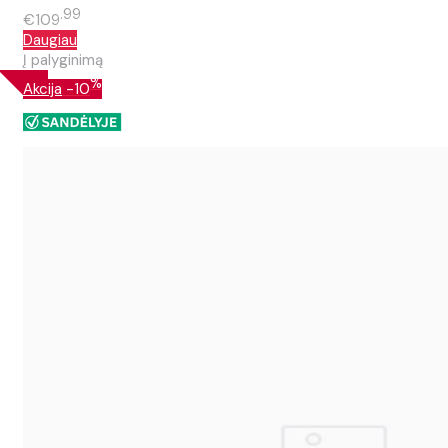
99
€109
Daugiau
Į palyginimą
%
Akcija
-10