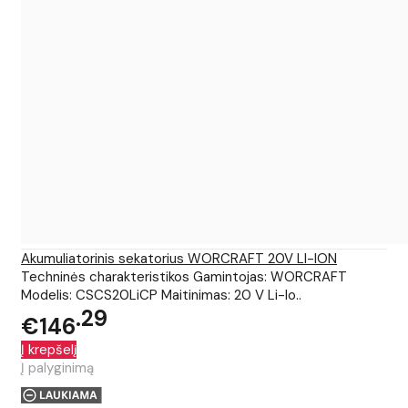
Akumuliatorinis sekatorius WORCRAFT 20V LI-ION
Techninės charakteristikos Gamintojas: WORCRAFT
Modelis: CSCS20LiCP Maitinimas: 20 V Li-Io..
29
€146
Į krepšelį
Į palyginimą