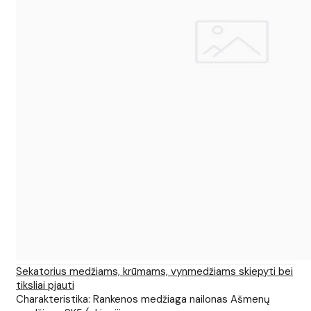
Sekatorius medžiams, krūmams, vynmedžiams skiepyti bei
tiksliai pjauti
Charakteristika: Rankenos medžiaga nailonas Ašmenų