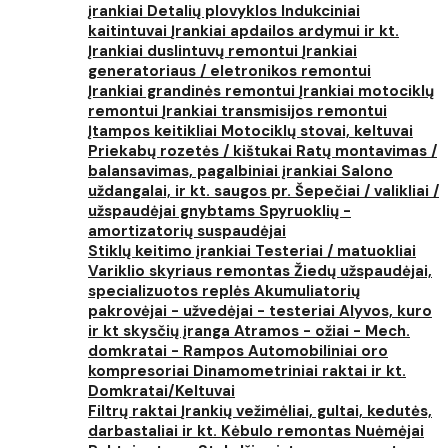
įrankiai
Detalių plovyklos
Indukciniai
kaitintuvai
Įrankiai apdailos ardymui ir kt.
Įrankiai duslintuvų remontui
Įrankiai
generatoriaus / eletronikos remontui
Įrankiai grandinės remontui
Įrankiai motociklų
remontui
Įrankiai transmisijos remontui
Įtampos keitikliai
Motociklų stovai, keltuvai
Priekabų rozetės / kištukai
Ratų montavimas /
balansavimas, pagalbiniai įrankiai
Salono
uždangalai, ir kt. saugos pr.
Šepečiai / valikliai /
užspaudėjai gnybtams
Spyruoklių -
amortizatorių suspaudėjai
Stiklų keitimo įrankiai
Testeriai / matuokliai
Variklio skyriaus remontas
Žiedų užspaudėjai,
specializuotos replės
Akumuliatorių
pakrovėjai - užvedėjai - testeriai
Alyvos, kuro
ir kt skysčių įranga
Atramos - ožiai - Mech.
domkratai - Rampos
Automobiliniai oro
kompresoriai
Dinamometriniai raktai ir kt.
Domkratai/Keltuvai
Filtrų raktai
Įrankių vežimėliai, gultai, kedutės,
darbastaliai ir kt.
Kėbulo remontas
Nuėmėjai