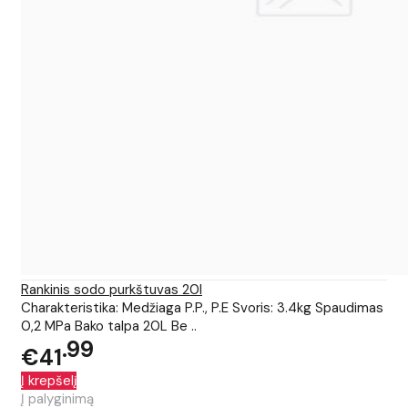
Rankinis sodo purkštuvas 20l
Charakteristika: Medžiaga P.P., P.E Svoris: 3.4kg Spaudimas
0,2 MPa Bako talpa 20L Be ..
99
€41
Į krepšelį
Į palyginimą