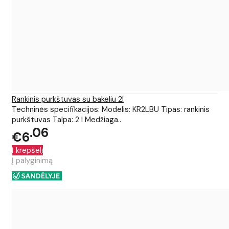
Rankinis purkštuvas su bakeliu 2l
Techninės specifikacijos: Modelis: KR2LBU Tipas: rankinis
purkštuvas Talpa: 2 l Medžiaga..
06
€6
Į krepšelį
Į palyginimą