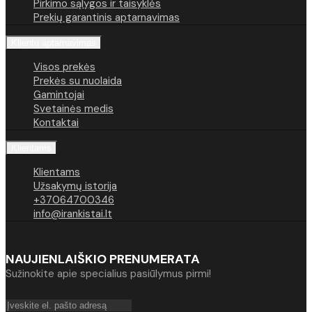
Pirkimo sąlygos ir taisyklės
Prekių garantinis aptarnavimas
Klientų aptarnavimas
Visos prekės
Prekės su nuolaida
Gamintojai
Svetainės medis
Kontaktai
Klientams
Klientams
Užsakymų istorija
+37064700346
info@irankistai.lt
NAUJIENLAIŠKIO PRENUMERATA
Sužinokite apie specialius pasiūlymus pirmi!