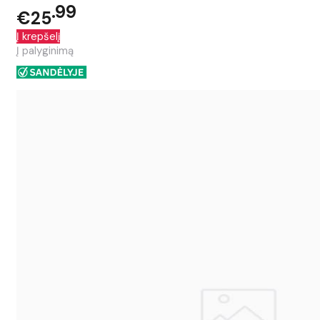
99
€25
Į krepšelį
Į palyginimą