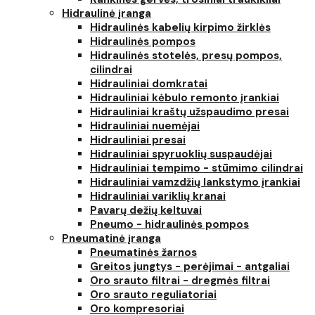
Hidraulinė įranga
Hidraulinės kabelių kirpimo žirklės
Hidraulinės pompos
Hidraulinės stotelės, presų pompos,
cilindrai
Hidrauliniai domkratai
Hidrauliniai kėbulo remonto įrankiai
Hidrauliniai kraštų užspaudimo presai
Hidrauliniai nuemėjai
Hidrauliniai presai
Hidrauliniai spyruoklių suspaudėjai
Hidrauliniai tempimo - stūmimo cilindrai
Hidrauliniai vamzdžių lankstymo įrankiai
Hidrauliniai variklių kranai
Pavarų dežių keltuvai
Pneumo - hidraulinės pompos
Pneumatinė įranga
Pneumatinės žarnos
Greitos jungtys - perėjimai - antgaliai
Oro srauto filtrai - dregmės filtrai
Oro srauto reguliatoriai
Oro kompresoriai