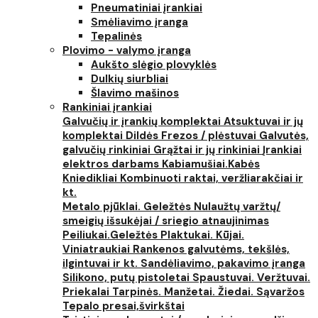
Pneumatiniai įrankiai
Smėliavimo įranga
Tepalinės
Plovimo - valymo įranga
Aukšto slėgio plovyklės
Dulkių siurbliai
Šlavimo mašinos
Rankiniai įrankiai
Galvučių ir įrankių komplektai
Atsuktuvai ir jų
komplektai
Dildės
Frezos / plėstuvai
Galvutės,
galvučių rinkiniai
Grąžtai ir jų rinkiniai
Įrankiai
elektros darbams
Kabiamušiai.Kabės
Kniedikliai
Kombinuoti raktai, veržliarakčiai ir
kt.
Metalo pjūklai. Geležtės
Nulaužtų varžtų/
smeigių išsukėjai / sriegio atnaujinimas
Peiliukai.Geležtės
Plaktukai. Kūjai.
Viniatraukiai
Rankenos galvutėms, tekšlės,
ilgintuvai ir kt.
Sandėliavimo, pakavimo įranga
Silikono, putų pistoletai
Spaustuvai. Veržtuvai.
Priekalai
Tarpinės. Manžetai. Žiedai. Sąvaržos
Tepalo presai,švirkštai