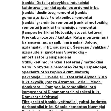
įrankiai
Detalių plovyklos
Indukciniai
kaitintuvai
Įrankiai apdailos ardymui ir kt.
Įrankiai duslintuvų remontui
Įrankiai
generatoriaus / eletronikos remontui
Įrankiai grandinės remontui
Įrankiai motociklų
remontui
Įrankiai transmisijos remontui
Įtampos keitikliai
Motociklų stovai, keltuvai
Priekabų rozetės / kištukai
Ratų montavimas /
balansavimas, pagalbiniai įrankiai
Salono
uždangalai, ir kt. saugos pr.
Šepečiai / valikliai /
užspaudėjai gnybtams
Spyruoklių -
amortizatorių suspaudėjai
Stiklų keitimo įrankiai
Testeriai / matuokliai
Variklio skyriaus remontas
Žiedų užspaudėjai,
specializuotos replės
Akumuliatorių
pakrovėjai - užvedėjai - testeriai
Alyvos, kuro
ir kt skysčių įranga
Atramos - ožiai - Mech.
domkratai - Rampos
Automobiliniai oro
kompresoriai
Dinamometriniai raktai ir kt.
Domkratai/Keltuvai
Filtrų raktai
Įrankių vežimėliai, gultai, kedutės,
darbastaliai ir kt.
Kėbulo remontas
Nuėmėjai