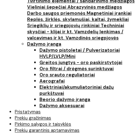
Tvirtinimo elementai / sandarinimo medžiagos
Vieliniai šepečiai
Abrazyvinės medžiagos
Darbo saugos priemonės
Magnetiniai įrankiai
Replės. žirklės, skylamušiai, kaltai, žymekliai
Sriegiklių ir sriegpjovių rinkiniai
Techniniai
skysčiai - klijai ir kt.
Vamzdelių lenkimas /
valcavimas ir kt.
Vamzdinės sriegpjovės
Dažymo įranga
Dažymo pistoletai / Pulverizatoriai
HVLP/LVLP/Mini
Greitos jungtys - oro paskirstytojai
Oro filtrai / drėgmės surinktuvai
Oro srauto reguliatoriai
Aerografai
Elektriniai/akumuliatoriniai dažų
purkštuvai
Beorio dažymo įranga
Dažymo aksesuarai
Pristatymas
Prekių grąžinimas
Pirkimo sąlygos ir taisyklės
Prekių garantinis aptarnavimas