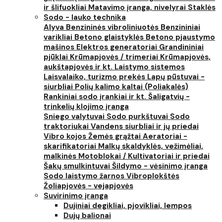
ir šlifuokliai
Matavimo įranga, nivelyrai
Staklės
Sodo - lauko technika
Alyva
Benzininės vibroliniuotės
Benzininiai
varikliai
Betono glaistyklės
Betono pjaustymo
mašinos
Elektros generatoriai
Grandininiai
pjūklai
Krūmapjovės / trimeriai
Krūmapjovės,
aukštapjovės ir kt.
Laistymo sistemos
Laisvalaiko, turizmo prekės
Lapų pūstuvai -
siurbliai
Polių kalimo kaltai (Poliakalės)
Rankiniai sodo įrankiai ir kt.
Šaligatvių -
trinkelių klojimo įranga
Sniego valytuvai
Sodo purkštuvai
Sodo
traktoriukai
Vandens siurbliai ir jų priedai
Vibro kojos
Žemės grąžtai
Aeratoriai -
skarifikatoriai
Malkų skaldyklės, vežimėliai,
malkinės
Motoblokai / Kultivatoriai ir priedai
Šakų smulkintuvai
Šildymo - vėsinimo įranga
Sodo laistymo žarnos
Vibroplokštės
Žoliapjovės - vejapjovės
Suvirinimo įranga
Dujiniai degikliai, pjovikliai, lempos
Dujų balionai