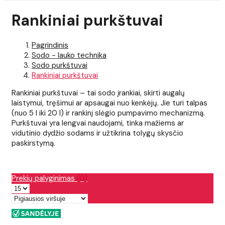
Rankiniai purkštuvai
Pagrindinis
Sodo - lauko technika
Sodo purkštuvai
Rankiniai purkštuvai
Rankiniai purkštuvai – tai sodo įrankiai, skirti augalų
laistymui, tręšimui ar apsaugai nuo kenkėjų. Jie turi talpas
(nuo 5 l iki 20 l) ir rankinį slėgio pumpavimo mechanizmą.
Purkštuvai yra lengvai naudojami, tinka mažiems ar
vidutinio dydžio sodams ir užtikrina tolygų skysčio
paskirstymą.
Prekių palyginimas
(0)