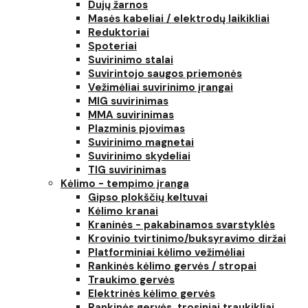
Dujų žarnos
Masės kabeliai / elektrodų laikikliai
Reduktoriai
Spoteriai
Suvirinimo stalai
Suvirintojo saugos priemonės
Vežimėliai suvirinimo įrangai
MIG suvirinimas
MMA suvirinimas
Plazminis pjovimas
Suvirinimo magnetai
Suvirinimo skydeliai
TIG suvirinimas
Kėlimo - tempimo įranga
Gipso plokščių keltuvai
Kėlimo kranai
Kraninės - pakabinamos svarstyklės
Krovinio tvirtinimo/buksyravimo diržai
Platforminiai kėlimo vežimėliai
Rankinės kėlimo gervės / stropai
Traukimo gervės
Elektrinės kėlimo gervės
Rankinės gervės, trosiniai traukikliai