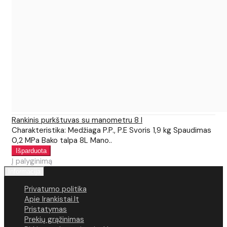
Rankinis purkštuvas su manometru 8 l
Charakteristika: Medžiaga P.P., P.E Svoris 1,9 kg Spaudimas
0,2 MPa Bako talpa 8L Mano..
Į palyginimą
Informacija
Privatumo politika
Apie Irankistai.lt
Pristatymas
Prekių grąžinimas