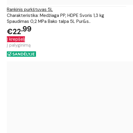
Rankinis purkštuvas 5L
Charakteristika: Medžiaga PP, HDPE Svoris 1,3 kg
Spaudimas 0,2 MPa Bako talpa 5L Pur&s..
99
€22
Į krepšelį
Į palyginimą