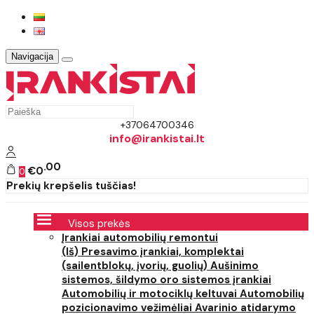
Navigacija
+37064700346
info@irankistai.lt
00
€0
0
Prekių krepšelis tuščias!
Visos prekės
Įrankiai automobilių remontui
(Iš) Presavimo įrankiai, komplektai
(sailentblokų, įvorių, guolių)
Aušinimo
sistemos, šildymo oro sistemos įrankiai
Automobilių ir motociklų keltuvai
Automobilių
pozicionavimo vežimėliai
Avarinio atidarymo