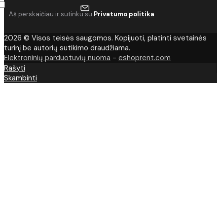
Aš perskaičiau ir sutinku su
Privatumo politika
2026 © Visos teisės saugomos. Kopijuoti, platinti svetainės
turinį be autorių sutikimo draudžiama.
Elektroninių parduotuvių nuoma
-
eshoprent.com
Rašyti
Skambinti