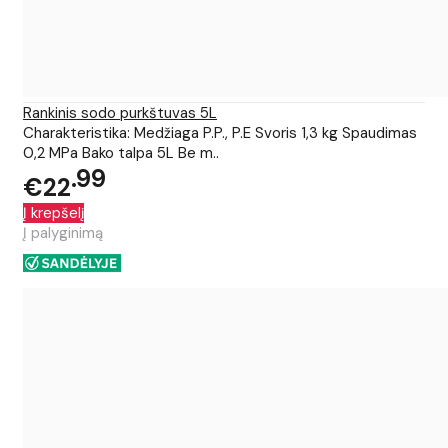
Rankinis sodo purkštuvas 5L
Charakteristika: Medžiaga P.P., P.E Svoris 1,3 kg Spaudimas
0,2 MPa Bako talpa 5L Be m..
99
€22
Į krepšelį
Į palyginimą