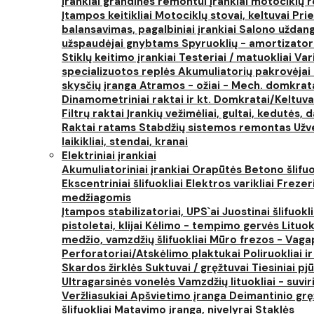
Įrankiai grandinės remontui
Įrankiai motociklų
Įtampos keitikliai
Motociklų stovai, keltuvai
Prie
balansavimas, pagalbiniai įrankiai
Salono uždanga
užspaudėjai gnybtams
Spyruoklių - amortizator
Stiklų keitimo įrankiai
Testeriai / matuokliai
Var
specializuotos replės
Akumuliatorių pakrovėjai 
skysčių įranga
Atramos - ožiai - Mech. domkra
Dinamometriniai raktai ir kt.
Domkratai/Keltuva
Filtrų raktai
Įrankių vežimėliai, gultai, kedutės, d
Raktai ratams
Stabdžių sistemos remontas
Užv
laikikliai, stendai, kranai
Elektriniai įrankiai
Akumuliatoriniai įrankiai
Orapūtės
Betono šlifuo
Ekscentriniai šlifuokliai
Elektros varikliai
Frezer
medžiagomis
Įtampos stabilizatoriai, UPS`ai
Juostinai šlifuokl
pistoletai, klijai
Kėlimo - tempimo gervės
Lituok
medžio, vamzdžių šlifuokliai
Mūro frezos - Vaga
Perforatoriai/Atskėlimo plaktukai
Poliruokliai i
Skardos žirklės
Suktuvai / gręžtuvai
Tiesiniai pj
Ultragarsinės vonelės
Vamzdžių lituokliai - suvi
Veržliasukiai
Apšvietimo įranga
Deimantinio grę
šlifuokliai
Matavimo įranga, nivelyrai
Staklės