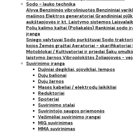
Sodo - lauko technika
Alyva
Benzininės vibroliniuotės
Benzininiai varik
mašinos
Elektros generatoriai
Grandininiai pjūk
aukštapjovės ir kt.
Laistymo sistemos
Laisvalai
Polių kalimo kaltai (Poliakalės)
Rankiniai sodo įra
įranga
Sniego valytuvai
Sodo purkštuvai
Sodo traktor
kojos
Žemės grąžtai
Aeratoriai - skarifikatoriai
Motoblokai / Kultivatoriai ir priedai
Šakų smulki
laistymo žarnos
Vibroplokštės
Žoliapjovės - ve
Suvirinimo įranga
Dujiniai degikliai, pjovikliai, lempos
Dujų balionai
Dujų žarnos
Masės kabeliai / elektrodų laikikliai
Reduktoriai
Spoteriai
Suvirinimo stalai
Suvirintojo saugos priemonės
Vežimėliai suvirinimo įrangai
MIG suvirinimas
MMA suvirinimas