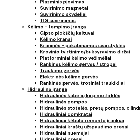
Plazminis pjovimas
Suvirinimo magnetai
Suvirinimo skydeliai
TIG suvirinimas
Kėlimo - tempimo įranga
Gipso plokščių keltuvai
Kėlimo kranai
Kraninės - pakabinamos svarstyklės
Krovinio tvirtinimo/buksyravimo diržai
Platforminiai kėlimo vežimėliai
Rankinės kėlimo gervės / stropai
Traukimo gervės
Elektrinės kėlimo gervės
Rankinės gervės, trosiniai traukikliai
Hidraulinė įranga
Hidraulinės kabelių kirpimo žirklės
Hidraulinės pompos
Hidraulinės stotelės, presų pompos, cilind
Hidrauliniai domkratai
Hidrauliniai kėbulo remonto įrankiai
Hidrauliniai kraštų užspaudimo presai
Hidrauliniai nuemėjai
Hidrauliniai presai