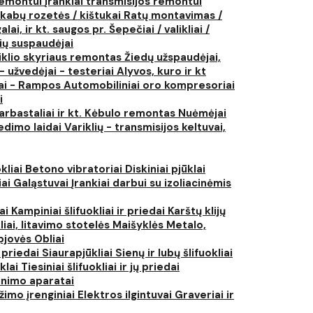
 remontui
Įrankiai transmisijos remontui
kabų rozetės / kištukai
Ratų montavimas /
lai, ir kt. saugos pr.
Šepečiai / valikliai /
ių suspaudėjai
iklio skyriaus remontas
Žiedų užspaudėjai,
- užvedėjai - testeriai
Alyvos, kuro ir kt
tai - Rampos
Automobiliniai oro kompresoriai
i
arbastaliai ir kt.
Kėbulo remontas
Nuėmėjai
edimo laidai
Variklių - transmisijos keltuvai,
kliai
Betono vibratoriai
Diskiniai pjūklai
iai
Galąstuvai
Įrankiai darbui su izoliacinėmis
iai
Kampiniai šlifuokliai ir priedai
Karštų klijų
liai, litavimo stotelės
Maišyklės
Metalo,
pjovės
Obliai
r priedai
Siaurapjūkliai
Sienų ir lubų šlifuokliai
ūklai
Tiesiniai šlifuokliai ir jų priedai
rinimo aparatai
žimo įrenginiai
Elektros ilgintuvai
Graveriai ir