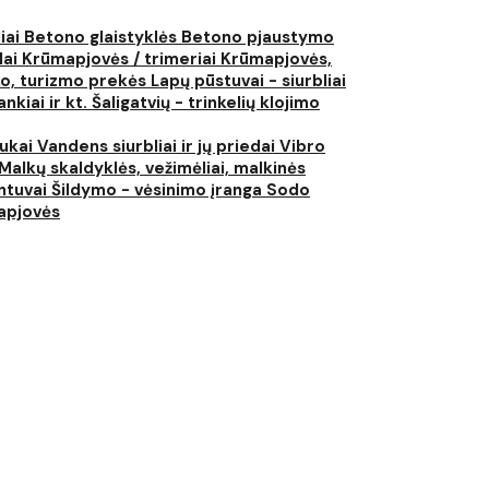
liai
Betono glaistyklės
Betono pjaustymo
lai
Krūmapjovės / trimeriai
Krūmapjovės,
ko, turizmo prekės
Lapų pūstuvai - siurbliai
nkiai ir kt.
Šaligatvių - trinkelių klojimo
iukai
Vandens siurbliai ir jų priedai
Vibro
Malkų skaldyklės, vežimėliai, malkinės
ntuvai
Šildymo - vėsinimo įranga
Sodo
japjovės