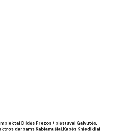
komplektai
Dildės
Frezos / plėstuvai
Galvutės,
elektros darbams
Kabiamušiai.Kabės
Kniedikliai