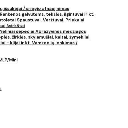
ų išsukėjai / sriegio atnaujinimas
Rankenos galvutėms, tekšlės, ilgintuvai ir kt.
istoletai
Spaustuvai. Veržtuvai. Priekalai
ai,švirkštai
Vieliniai šepečiai
Abrazyvinės medžiagos
plės. žirklės, skylamušiai, kaltai, žymekliai
i - klijai ir kt.
Vamzdelių lenkimas /
LVLP/Mini
i