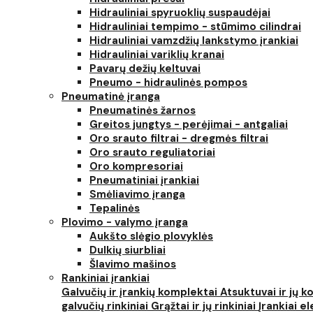
Hidrauliniai spyruoklių suspaudėjai
Hidrauliniai tempimo - stūmimo cilindrai
Hidrauliniai vamzdžių lankstymo įrankiai
Hidrauliniai variklių kranai
Pavarų dežių keltuvai
Pneumo - hidraulinės pompos
Pneumatinė įranga
Pneumatinės žarnos
Greitos jungtys - perėjimai - antgaliai
Oro srauto filtrai - dregmės filtrai
Oro srauto reguliatoriai
Oro kompresoriai
Pneumatiniai įrankiai
Smėliavimo įranga
Tepalinės
Plovimo - valymo įranga
Aukšto slėgio plovyklės
Dulkių siurbliai
Šlavimo mašinos
Rankiniai įrankiai
Galvučių ir įrankių komplektai
Atsuktuvai ir jų 
galvučių rinkiniai
Grąžtai ir jų rinkiniai
Įrankiai 