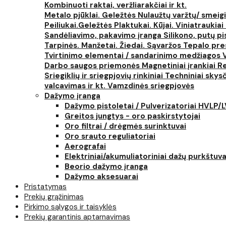
Kombinuoti raktai, veržliarakčiai ir kt.
Metalo pjūklai. Geležtės
Nulaužtų varžtų/ smeigi
Peiliukai.Geležtės
Plaktukai. Kūjai. Viniatraukiai
Sandėliavimo, pakavimo įranga
Silikono, putų p
Tarpinės. Manžetai. Žiedai. Sąvaržos
Tepalo pres
Tvirtinimo elementai / sandarinimo medžiagos
Darbo saugos priemonės
Magnetiniai įrankiai
Re
Sriegiklių ir sriegpjovių rinkiniai
Techniniai skysčia
valcavimas ir kt.
Vamzdinės sriegpjovės
Dažymo įranga
Dažymo pistoletai / Pulverizatoriai HVLP/
Greitos jungtys - oro paskirstytojai
Oro filtrai / drėgmės surinktuvai
Oro srauto reguliatoriai
Aerografai
Elektriniai/akumuliatoriniai dažų purkštuva
Beorio dažymo įranga
Dažymo aksesuarai
Pristatymas
Prekių grąžinimas
Pirkimo sąlygos ir taisyklės
Prekių garantinis aptarnavimas