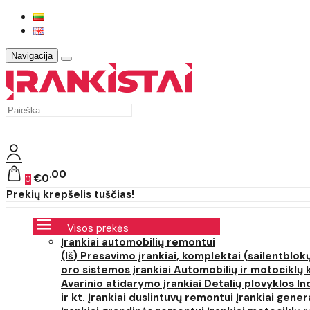
Navigacija
00
€0
0
Prekių krepšelis tuščias!
Visos prekės
Įrankiai automobilių remontui
(Iš) Presavimo įrankiai, komplektai (sailentblokų
oro sistemos įrankiai
Automobilių ir motociklų 
Avarinio atidarymo įrankiai
Detalių plovyklos
In
ir kt.
Įrankiai duslintuvų remontui
Įrankiai gener