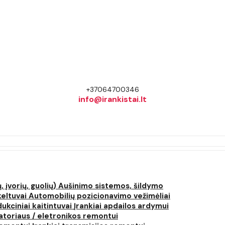
+37064700346
info@irankistai.lt
, įvorių, guolių)
Aušinimo sistemos, šildymo
keltuvai
Automobilių pozicionavimo vežimėliai
dukciniai kaitintuvai
Įrankiai apdailos ardymui
atoriaus / eletronikos remontui