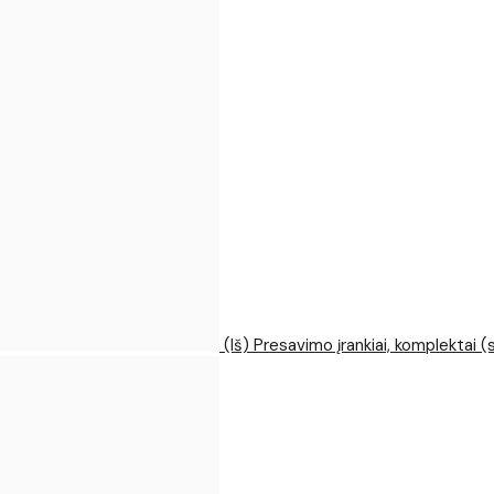
(Iš) Presavimo įrankiai, komplektai (s