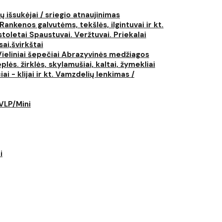
ų išsukėjai / sriegio atnaujinimas
Rankenos galvutėms, tekšlės, ilgintuvai ir kt.
istoletai
Spaustuvai. Veržtuvai. Priekalai
ai,švirkštai
Vieliniai šepečiai
Abrazyvinės medžiagos
plės. žirklės, skylamušiai, kaltai, žymekliai
i - klijai ir kt.
Vamzdelių lenkimas /
LVLP/Mini
i