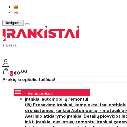
Navigacija
00
€0
0
Prekių krepšelis tuščias!
Visos prekės
Įrankiai automobilių remontui
(Iš) Presavimo įrankiai, komplektai (sailentblokų
oro sistemos įrankiai
Automobilių ir motociklų 
Avarinio atidarymo įrankiai
Detalių plovyklos
In
ir kt.
Įrankiai duslintuvų remontui
Įrankiai gener