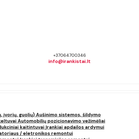
+37064700346
info@irankistai.lt
, įvorių, guolių)
Aušinimo sistemos, šildymo
keltuvai
Automobilių pozicionavimo vežimėliai
dukciniai kaitintuvai
Įrankiai apdailos ardymui
atoriaus / eletronikos remontui