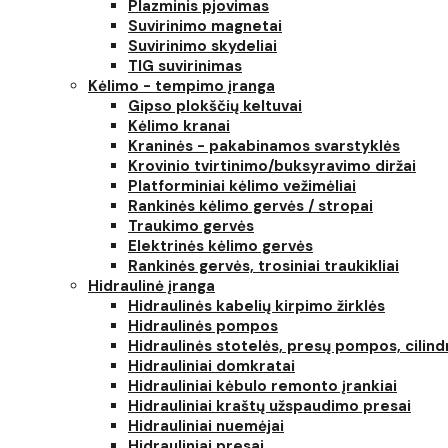
Plazminis pjovimas
Suvirinimo magnetai
Suvirinimo skydeliai
TIG suvirinimas
Kėlimo - tempimo įranga
Gipso plokščių keltuvai
Kėlimo kranai
Kraninės - pakabinamos svarstyklės
Krovinio tvirtinimo/buksyravimo diržai
Platforminiai kėlimo vežimėliai
Rankinės kėlimo gervės / stropai
Traukimo gervės
Elektrinės kėlimo gervės
Rankinės gervės, trosiniai traukikliai
Hidraulinė įranga
Hidraulinės kabelių kirpimo žirklės
Hidraulinės pompos
Hidraulinės stotelės, presų pompos, cilind
Hidrauliniai domkratai
Hidrauliniai kėbulo remonto įrankiai
Hidrauliniai kraštų užspaudimo presai
Hidrauliniai nuemėjai
Hidrauliniai presai