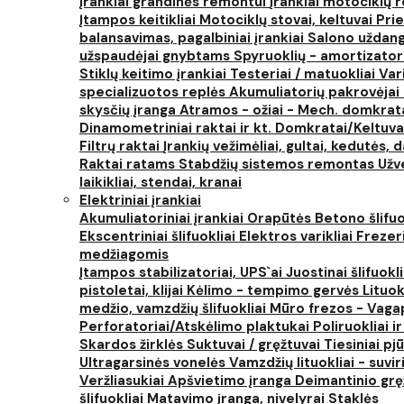
Įrankiai grandinės remontui
Įrankiai motociklų
Įtampos keitikliai
Motociklų stovai, keltuvai
Prie
balansavimas, pagalbiniai įrankiai
Salono uždanga
užspaudėjai gnybtams
Spyruoklių - amortizator
Stiklų keitimo įrankiai
Testeriai / matuokliai
Var
specializuotos replės
Akumuliatorių pakrovėjai 
skysčių įranga
Atramos - ožiai - Mech. domkra
Dinamometriniai raktai ir kt.
Domkratai/Keltuva
Filtrų raktai
Įrankių vežimėliai, gultai, kedutės, d
Raktai ratams
Stabdžių sistemos remontas
Užv
laikikliai, stendai, kranai
Elektriniai įrankiai
Akumuliatoriniai įrankiai
Orapūtės
Betono šlifuo
Ekscentriniai šlifuokliai
Elektros varikliai
Frezer
medžiagomis
Įtampos stabilizatoriai, UPS`ai
Juostinai šlifuokl
pistoletai, klijai
Kėlimo - tempimo gervės
Lituok
medžio, vamzdžių šlifuokliai
Mūro frezos - Vaga
Perforatoriai/Atskėlimo plaktukai
Poliruokliai i
Skardos žirklės
Suktuvai / gręžtuvai
Tiesiniai pj
Ultragarsinės vonelės
Vamzdžių lituokliai - suvi
Veržliasukiai
Apšvietimo įranga
Deimantinio grę
šlifuokliai
Matavimo įranga, nivelyrai
Staklės