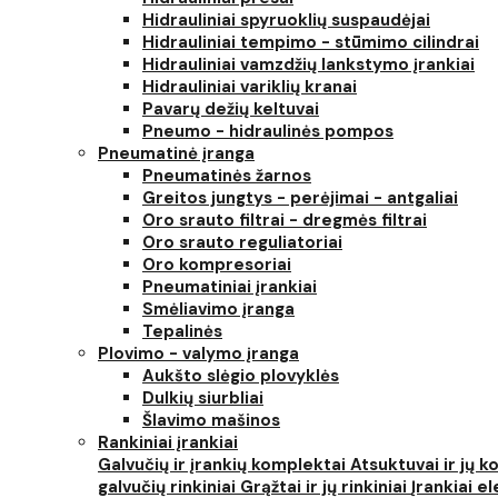
Hidrauliniai spyruoklių suspaudėjai
Hidrauliniai tempimo - stūmimo cilindrai
Hidrauliniai vamzdžių lankstymo įrankiai
Hidrauliniai variklių kranai
Pavarų dežių keltuvai
Pneumo - hidraulinės pompos
Pneumatinė įranga
Pneumatinės žarnos
Greitos jungtys - perėjimai - antgaliai
Oro srauto filtrai - dregmės filtrai
Oro srauto reguliatoriai
Oro kompresoriai
Pneumatiniai įrankiai
Smėliavimo įranga
Tepalinės
Plovimo - valymo įranga
Aukšto slėgio plovyklės
Dulkių siurbliai
Šlavimo mašinos
Rankiniai įrankiai
Galvučių ir įrankių komplektai
Atsuktuvai ir jų 
galvučių rinkiniai
Grąžtai ir jų rinkiniai
Įrankiai 