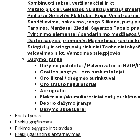
Kombinuoti raktai, veržliarakčiai ir kt.
Metalo pjūklai. Geležtės
Nulaužtų varžtų/ smeigi
Peiliukai.Geležtės
Plaktukai. Kūjai. Viniatraukiai
Sandėliavimo, pakavimo įranga
Silikono, putų p
Tarpinės. Manžetai. Žiedai. Sąvaržos
Tepalo pres
Tvirtinimo elementai / sandarinimo medžiagos
Darbo saugos priemonės
Magnetiniai įrankiai
Re
Sriegiklių ir sriegpjovių rinkiniai
Techniniai skysčia
valcavimas ir kt.
Vamzdinės sriegpjovės
Dažymo įranga
Dažymo pistoletai / Pulverizatoriai HVLP/
Greitos jungtys - oro paskirstytojai
Oro filtrai / drėgmės surinktuvai
Oro srauto reguliatoriai
Aerografai
Elektriniai/akumuliatoriniai dažų purkštuva
Beorio dažymo įranga
Dažymo aksesuarai
Pristatymas
Prekių grąžinimas
Pirkimo sąlygos ir taisyklės
Prekių garantinis aptarnavimas