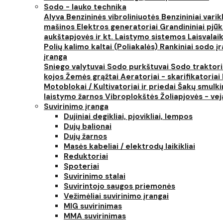
Sodo - lauko technika
Alyva
Benzininės vibroliniuotės
Benzininiai varik
mašinos
Elektros generatoriai
Grandininiai pjūk
aukštapjovės ir kt.
Laistymo sistemos
Laisvalai
Polių kalimo kaltai (Poliakalės)
Rankiniai sodo įra
įranga
Sniego valytuvai
Sodo purkštuvai
Sodo traktor
kojos
Žemės grąžtai
Aeratoriai - skarifikatoriai
Motoblokai / Kultivatoriai ir priedai
Šakų smulki
laistymo žarnos
Vibroplokštės
Žoliapjovės - ve
Suvirinimo įranga
Dujiniai degikliai, pjovikliai, lempos
Dujų balionai
Dujų žarnos
Masės kabeliai / elektrodų laikikliai
Reduktoriai
Spoteriai
Suvirinimo stalai
Suvirintojo saugos priemonės
Vežimėliai suvirinimo įrangai
MIG suvirinimas
MMA suvirinimas