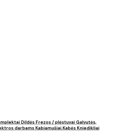
komplektai
Dildės
Frezos / plėstuvai
Galvutės,
elektros darbams
Kabiamušiai.Kabės
Kniedikliai