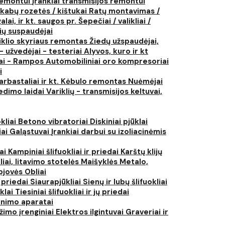
 remontui
Įrankiai transmisijos remontui
kabų rozetės / kištukai
Ratų montavimas /
lai, ir kt. saugos pr.
Šepečiai / valikliai /
ių suspaudėjai
iklio skyriaus remontas
Žiedų užspaudėjai,
- užvedėjai - testeriai
Alyvos, kuro ir kt
tai - Rampos
Automobiliniai oro kompresoriai
i
arbastaliai ir kt.
Kėbulo remontas
Nuėmėjai
edimo laidai
Variklių - transmisijos keltuvai,
kliai
Betono vibratoriai
Diskiniai pjūklai
iai
Galąstuvai
Įrankiai darbui su izoliacinėmis
iai
Kampiniai šlifuokliai ir priedai
Karštų klijų
liai, litavimo stotelės
Maišyklės
Metalo,
pjovės
Obliai
r priedai
Siaurapjūkliai
Sienų ir lubų šlifuokliai
ūklai
Tiesiniai šlifuokliai ir jų priedai
rinimo aparatai
žimo įrenginiai
Elektros ilgintuvai
Graveriai ir