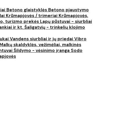
liai
Betono glaistyklės
Betono pjaustymo
lai
Krūmapjovės / trimeriai
Krūmapjovės,
ko, turizmo prekės
Lapų pūstuvai - siurbliai
nkiai ir kt.
Šaligatvių - trinkelių klojimo
iukai
Vandens siurbliai ir jų priedai
Vibro
Malkų skaldyklės, vežimėliai, malkinės
ntuvai
Šildymo - vėsinimo įranga
Sodo
japjovės