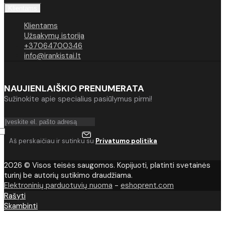
Klientams
Klientams
Užsakymų istorija
+37064700346
info@irankistai.lt
NAUJIENLAIŠKIO PRENUMERATA
Sužinokite apie specialius pasiūlymus pirmi!
Aš perskaičiau ir sutinku su
Privatumo politika
2026 © Visos teisės saugomos. Kopijuoti, platinti svetainės
turinį be autorių sutikimo draudžiama.
Elektroninių parduotuvių nuoma
-
eshoprent.com
Rašyti
Skambinti