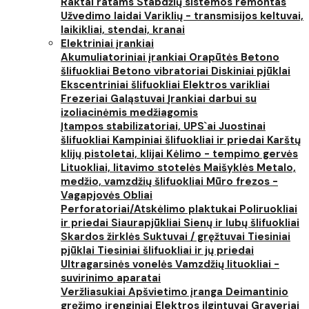
Raktai ratams
Stabdžių sistemos remontas
Užvedimo laidai
Variklių - transmisijos keltuvai,
laikikliai, stendai, kranai
Elektriniai įrankiai
Akumuliatoriniai įrankiai
Orapūtės
Betono
šlifuokliai
Betono vibratoriai
Diskiniai pjūklai
Ekscentriniai šlifuokliai
Elektros varikliai
Frezeriai
Galąstuvai
Įrankiai darbui su
izoliacinėmis medžiagomis
Įtampos stabilizatoriai, UPS`ai
Juostinai
šlifuokliai
Kampiniai šlifuokliai ir priedai
Karštų
klijų pistoletai, klijai
Kėlimo - tempimo gervės
Lituokliai, litavimo stotelės
Maišyklės
Metalo,
medžio, vamzdžių šlifuokliai
Mūro frezos -
Vagapjovės
Obliai
Perforatoriai/Atskėlimo plaktukai
Poliruokliai
ir priedai
Siaurapjūkliai
Sienų ir lubų šlifuokliai
Skardos žirklės
Suktuvai / gręžtuvai
Tiesiniai
pjūklai
Tiesiniai šlifuokliai ir jų priedai
Ultragarsinės vonelės
Vamzdžių lituokliai -
suvirinimo aparatai
Veržliasukiai
Apšvietimo įranga
Deimantinio
gręžimo įrenginiai
Elektros ilgintuvai
Graveriai