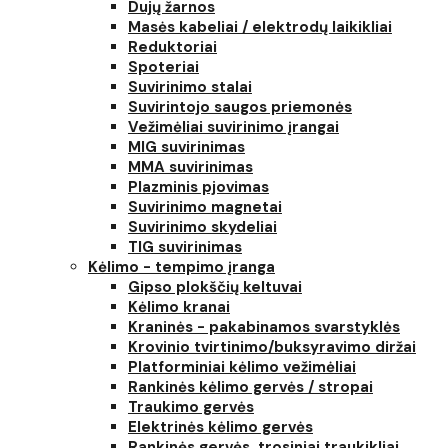
Dujų žarnos
Masės kabeliai / elektrodų laikikliai
Reduktoriai
Spoteriai
Suvirinimo stalai
Suvirintojo saugos priemonės
Vežimėliai suvirinimo įrangai
MIG suvirinimas
MMA suvirinimas
Plazminis pjovimas
Suvirinimo magnetai
Suvirinimo skydeliai
TIG suvirinimas
Kėlimo - tempimo įranga
Gipso plokščių keltuvai
Kėlimo kranai
Kraninės - pakabinamos svarstyklės
Krovinio tvirtinimo/buksyravimo diržai
Platforminiai kėlimo vežimėliai
Rankinės kėlimo gervės / stropai
Traukimo gervės
Elektrinės kėlimo gervės
Rankinės gervės, trosiniai traukikliai