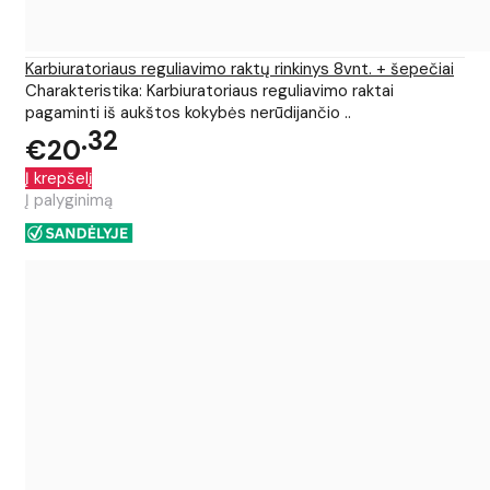
Karbiuratoriaus reguliavimo raktų rinkinys 8vnt. + šepečiai
Charakteristika: Karbiuratoriaus reguliavimo raktai
pagaminti iš aukštos kokybės nerūdijančio ..
32
€20
Į krepšelį
Į palyginimą