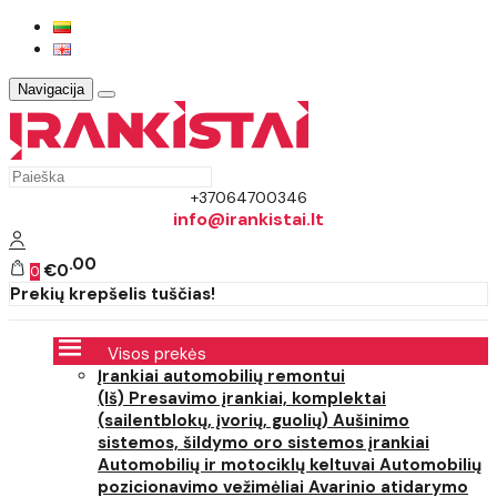
Navigacija
+37064700346
info@irankistai.lt
00
€0
0
Prekių krepšelis tuščias!
Visos prekės
Įrankiai automobilių remontui
(Iš) Presavimo įrankiai, komplektai
(sailentblokų, įvorių, guolių)
Aušinimo
sistemos, šildymo oro sistemos įrankiai
Automobilių ir motociklų keltuvai
Automobilių
pozicionavimo vežimėliai
Avarinio atidarymo