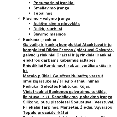
Pneumatiniai įrankiai
Smėliavimo įranga
Tepalinės
Plovimo - valymo įranga
Aukšto slėgio plovyklės
Dulkių siurbliai
Šlavimo mašinos
Rankiniai įrankiai
Galvučių ir įrankių komplektai
Atsuktuvai ir jų
komplektai
Dildės
Frezos / plėstuvai
Galvutės,
galvučių rinkiniai
Grąžtai ir jų rinkiniai
Įrankiai
elektros darbams
Kabiamušiai.Kabės
Kniedikliai
Kombinuoti raktai, veržliarakčiai ir
kt.
Metalo pjūklai. Geležtės
Nulaužtų varžtų/
smeigių išsukėjai / sriegio atnaujinimas
Peiliukai.Geležtės
Plaktukai. Kūjai.
Viniatraukiai
Rankenos galvutėms, tekšlės,
ilgintuvai ir kt.
Sandėliavimo, pakavimo įranga
Silikono, putų pistoletai
Spaustuvai. Veržtuvai.
Priekalai
Tarpinės. Manžetai. Žiedai. Sąvaržos
Tepalo presai,švirkštai