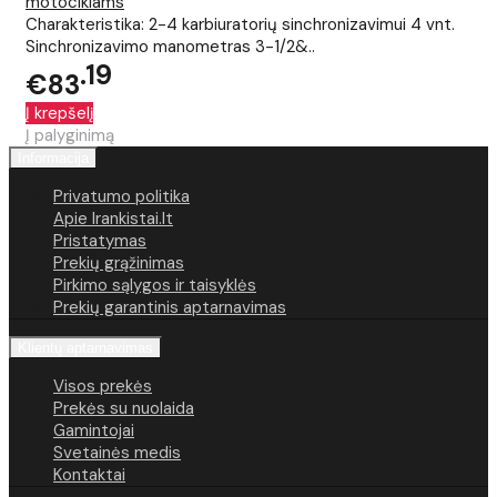
motociklams
Charakteristika: 2-4 karbiuratorių sinchronizavimui 4 vnt.
Sinchronizavimo manometras 3-1/2&..
19
€83
Į krepšelį
Į palyginimą
Informacija
Privatumo politika
Apie Irankistai.lt
Pristatymas
Prekių grąžinimas
Pirkimo sąlygos ir taisyklės
Prekių garantinis aptarnavimas
Klientų aptarnavimas
Visos prekės
Prekės su nuolaida
Gamintojai
Svetainės medis
Kontaktai