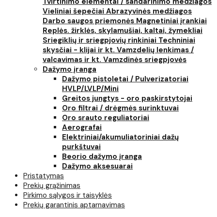
Tvirtinimo elementai / sandarinimo medžiagos
Vieliniai šepečiai
Abrazyvinės medžiagos
Darbo saugos priemonės
Magnetiniai įrankiai
Replės. žirklės, skylamušiai, kaltai, žymekliai
Sriegiklių ir sriegpjovių rinkiniai
Techniniai
skysčiai - klijai ir kt.
Vamzdelių lenkimas /
valcavimas ir kt.
Vamzdinės sriegpjovės
Dažymo įranga
Dažymo pistoletai / Pulverizatoriai
HVLP/LVLP/Mini
Greitos jungtys - oro paskirstytojai
Oro filtrai / drėgmės surinktuvai
Oro srauto reguliatoriai
Aerografai
Elektriniai/akumuliatoriniai dažų
purkštuvai
Beorio dažymo įranga
Dažymo aksesuarai
Pristatymas
Prekių grąžinimas
Pirkimo sąlygos ir taisyklės
Prekių garantinis aptarnavimas