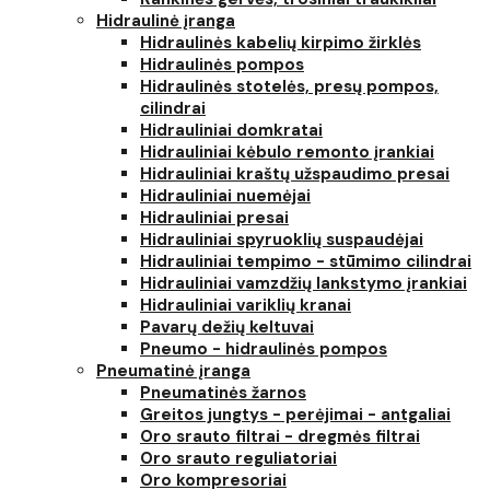
Hidraulinė įranga
Hidraulinės kabelių kirpimo žirklės
Hidraulinės pompos
Hidraulinės stotelės, presų pompos,
cilindrai
Hidrauliniai domkratai
Hidrauliniai kėbulo remonto įrankiai
Hidrauliniai kraštų užspaudimo presai
Hidrauliniai nuemėjai
Hidrauliniai presai
Hidrauliniai spyruoklių suspaudėjai
Hidrauliniai tempimo - stūmimo cilindrai
Hidrauliniai vamzdžių lankstymo įrankiai
Hidrauliniai variklių kranai
Pavarų dežių keltuvai
Pneumo - hidraulinės pompos
Pneumatinė įranga
Pneumatinės žarnos
Greitos jungtys - perėjimai - antgaliai
Oro srauto filtrai - dregmės filtrai
Oro srauto reguliatoriai
Oro kompresoriai