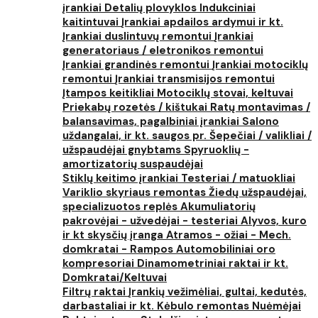
įrankiai
Detalių plovyklos
Indukciniai
kaitintuvai
Įrankiai apdailos ardymui ir kt.
Įrankiai duslintuvų remontui
Įrankiai
generatoriaus / eletronikos remontui
Įrankiai grandinės remontui
Įrankiai motociklų
remontui
Įrankiai transmisijos remontui
Įtampos keitikliai
Motociklų stovai, keltuvai
Priekabų rozetės / kištukai
Ratų montavimas /
balansavimas, pagalbiniai įrankiai
Salono
uždangalai, ir kt. saugos pr.
Šepečiai / valikliai /
užspaudėjai gnybtams
Spyruoklių -
amortizatorių suspaudėjai
Stiklų keitimo įrankiai
Testeriai / matuokliai
Variklio skyriaus remontas
Žiedų užspaudėjai,
specializuotos replės
Akumuliatorių
pakrovėjai - užvedėjai - testeriai
Alyvos, kuro
ir kt skysčių įranga
Atramos - ožiai - Mech.
domkratai - Rampos
Automobiliniai oro
kompresoriai
Dinamometriniai raktai ir kt.
Domkratai/Keltuvai
Filtrų raktai
Įrankių vežimėliai, gultai, kedutės,
darbastaliai ir kt.
Kėbulo remontas
Nuėmėjai