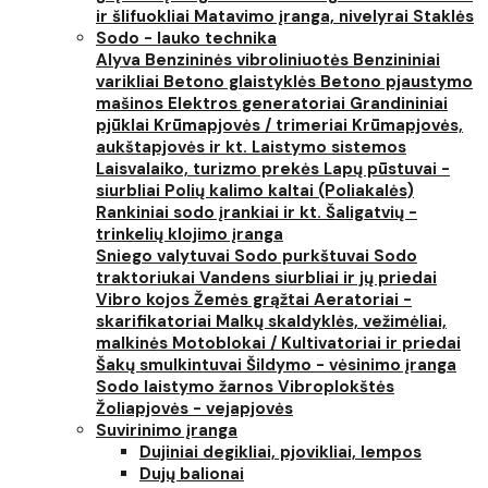
ir šlifuokliai
Matavimo įranga, nivelyrai
Staklės
Sodo - lauko technika
Alyva
Benzininės vibroliniuotės
Benzininiai
varikliai
Betono glaistyklės
Betono pjaustymo
mašinos
Elektros generatoriai
Grandininiai
pjūklai
Krūmapjovės / trimeriai
Krūmapjovės,
aukštapjovės ir kt.
Laistymo sistemos
Laisvalaiko, turizmo prekės
Lapų pūstuvai -
siurbliai
Polių kalimo kaltai (Poliakalės)
Rankiniai sodo įrankiai ir kt.
Šaligatvių -
trinkelių klojimo įranga
Sniego valytuvai
Sodo purkštuvai
Sodo
traktoriukai
Vandens siurbliai ir jų priedai
Vibro kojos
Žemės grąžtai
Aeratoriai -
skarifikatoriai
Malkų skaldyklės, vežimėliai,
malkinės
Motoblokai / Kultivatoriai ir priedai
Šakų smulkintuvai
Šildymo - vėsinimo įranga
Sodo laistymo žarnos
Vibroplokštės
Žoliapjovės - vejapjovės
Suvirinimo įranga
Dujiniai degikliai, pjovikliai, lempos
Dujų balionai