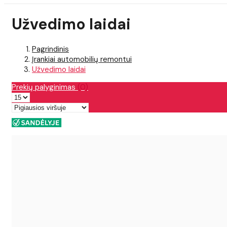
Užvedimo laidai
Pagrindinis
Įrankiai automobilių remontui
Užvedimo laidai
Prekių palyginimas
(0)