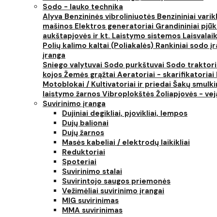
Sodo - lauko technika
Alyva
Benzininės vibroliniuotės
Benzininiai varik
mašinos
Elektros generatoriai
Grandininiai pjūk
aukštapjovės ir kt.
Laistymo sistemos
Laisvalai
Polių kalimo kaltai (Poliakalės)
Rankiniai sodo įra
įranga
Sniego valytuvai
Sodo purkštuvai
Sodo traktor
kojos
Žemės grąžtai
Aeratoriai - skarifikatoriai
Motoblokai / Kultivatoriai ir priedai
Šakų smulki
laistymo žarnos
Vibroplokštės
Žoliapjovės - ve
Suvirinimo įranga
Dujiniai degikliai, pjovikliai, lempos
Dujų balionai
Dujų žarnos
Masės kabeliai / elektrodų laikikliai
Reduktoriai
Spoteriai
Suvirinimo stalai
Suvirintojo saugos priemonės
Vežimėliai suvirinimo įrangai
MIG suvirinimas
MMA suvirinimas