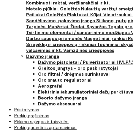
Kombinuoti raktai, veržliarakčiai ir kt.
Metalo pjūklai. Geležtės
Nulaužtų varžtų/ smeigi
Peiliukai.Geležtės
Plaktukai. Kūjai. Viniatraukiai
Sandėliavimo, pakavimo įranga
Silikono, putų p
Tarpinės. Manžetai. Žiedai. Sąvaržos
Tepalo pres
Tvirtinimo elementai / sandarinimo medžiagos
Darbo saugos priemonės
Magnetiniai įrankiai
Re
Sriegiklių ir sriegpjovių rinkiniai
Techniniai skysčia
valcavimas ir kt.
Vamzdinės sriegpjovės
Dažymo įranga
Dažymo pistoletai / Pulverizatoriai HVLP/
Greitos jungtys - oro paskirstytojai
Oro filtrai / drėgmės surinktuvai
Oro srauto reguliatoriai
Aerografai
Elektriniai/akumuliatoriniai dažų purkštuva
Beorio dažymo įranga
Dažymo aksesuarai
Pristatymas
Prekių grąžinimas
Pirkimo sąlygos ir taisyklės
Prekių garantinis aptarnavimas