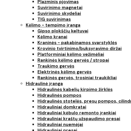
Plazminis pjovimas
Suvirinimo magnetai
Suvirinimo skydeliai
TIG suvirinimas
Kėlimo - tempimo įranga
Gipso plokščių keltuvai
Kėlimo kranai
Kraninės - pakabinamos svarstyklės
Krovinio tvirtinimo/buksyravimo diržai
Platforminiai kėlimo vežimėliai
Rankinės kėlimo gervės / stropai
Traukimo gervės
Elektrinės kėlimo gervės
Rankinės gervės, trosiniai traukikliai
Hidraulinė įranga
Hidraulinės kabelių kirpimo žirklės
Hidraulinės pompos
Hidraulinės stotelės, presų pompos, cilind
Hidrauliniai domkratai
Hidrauliniai kėbulo remonto įrankiai
Hidrauliniai kraštų užspaudimo presai
Hidrauliniai nuemėjai
Hidrauliniai presai