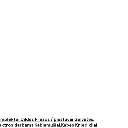
komplektai
Dildės
Frezos / plėstuvai
Galvutės,
elektros darbams
Kabiamušiai.Kabės
Kniedikliai