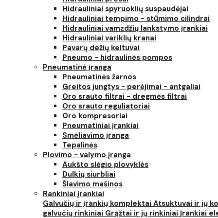
Hidrauliniai spyruoklių suspaudėjai
Hidrauliniai tempimo - stūmimo cilindrai
Hidrauliniai vamzdžių lankstymo įrankiai
Hidrauliniai variklių kranai
Pavarų dežių keltuvai
Pneumo - hidraulinės pompos
Pneumatinė įranga
Pneumatinės žarnos
Greitos jungtys - perėjimai - antgaliai
Oro srauto filtrai - dregmės filtrai
Oro srauto reguliatoriai
Oro kompresoriai
Pneumatiniai įrankiai
Smėliavimo įranga
Tepalinės
Plovimo - valymo įranga
Aukšto slėgio plovyklės
Dulkių siurbliai
Šlavimo mašinos
Rankiniai įrankiai
Galvučių ir įrankių komplektai
Atsuktuvai ir jų 
galvučių rinkiniai
Grąžtai ir jų rinkiniai
Įrankiai 