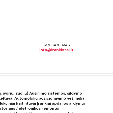
+37064700346
info@irankistai.lt
, įvorių, guolių)
Aušinimo sistemos, šildymo
keltuvai
Automobilių pozicionavimo vežimėliai
dukciniai kaitintuvai
Įrankiai apdailos ardymui
atoriaus / eletronikos remontui