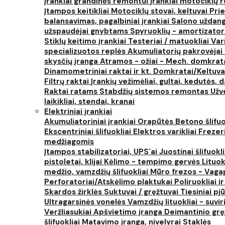
Įrankiai grandinės remontui
Įrankiai motociklų
Įtampos keitikliai
Motociklų stovai, keltuvai
Prie
balansavimas, pagalbiniai įrankiai
Salono uždanga
užspaudėjai gnybtams
Spyruoklių - amortizator
Stiklų keitimo įrankiai
Testeriai / matuokliai
Var
specializuotos replės
Akumuliatorių pakrovėjai 
skysčių įranga
Atramos - ožiai - Mech. domkra
Dinamometriniai raktai ir kt.
Domkratai/Keltuva
Filtrų raktai
Įrankių vežimėliai, gultai, kedutės, d
Raktai ratams
Stabdžių sistemos remontas
Užv
laikikliai, stendai, kranai
Elektriniai įrankiai
Akumuliatoriniai įrankiai
Orapūtės
Betono šlifuo
Ekscentriniai šlifuokliai
Elektros varikliai
Frezer
medžiagomis
Įtampos stabilizatoriai, UPS`ai
Juostinai šlifuokl
pistoletai, klijai
Kėlimo - tempimo gervės
Lituok
medžio, vamzdžių šlifuokliai
Mūro frezos - Vaga
Perforatoriai/Atskėlimo plaktukai
Poliruokliai i
Skardos žirklės
Suktuvai / gręžtuvai
Tiesiniai pj
Ultragarsinės vonelės
Vamzdžių lituokliai - suvi
Veržliasukiai
Apšvietimo įranga
Deimantinio grę
šlifuokliai
Matavimo įranga, nivelyrai
Staklės