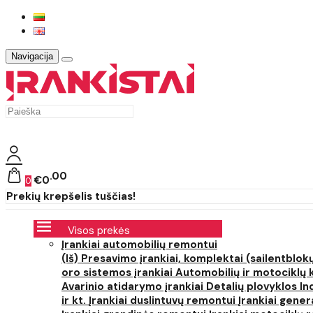
Navigacija
00
€0
0
Prekių krepšelis tuščias!
Visos prekės
Įrankiai automobilių remontui
(Iš) Presavimo įrankiai, komplektai (sailentblokų
oro sistemos įrankiai
Automobilių ir motociklų 
Avarinio atidarymo įrankiai
Detalių plovyklos
In
ir kt.
Įrankiai duslintuvų remontui
Įrankiai gener