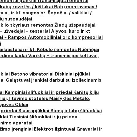
 remontui
Įrankiai transmisijos remontui
kabų rozetės / kištukai
Ratų montavimas /
lai, ir kt. saugos pr.
Šepečiai / valikliai /
ių suspaudėjai
iklio skyriaus remontas
Žiedų užspaudėjai,
- užvedėjai - testeriai
Alyvos, kuro ir kt
tai - Rampos
Automobiliniai oro kompresoriai
i
arbastaliai ir kt.
Kėbulo remontas
Nuėmėjai
edimo laidai
Variklių - transmisijos keltuvai,
kliai
Betono vibratoriai
Diskiniai pjūklai
iai
Galąstuvai
Įrankiai darbui su izoliacinėmis
iai
Kampiniai šlifuokliai ir priedai
Karštų klijų
liai, litavimo stotelės
Maišyklės
Metalo,
pjovės
Obliai
r priedai
Siaurapjūkliai
Sienų ir lubų šlifuokliai
ūklai
Tiesiniai šlifuokliai ir jų priedai
rinimo aparatai
žimo įrenginiai
Elektros ilgintuvai
Graveriai ir