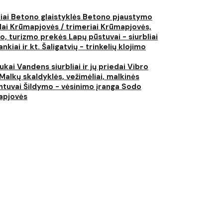
liai
Betono glaistyklės
Betono pjaustymo
lai
Krūmapjovės / trimeriai
Krūmapjovės,
ko, turizmo prekės
Lapų pūstuvai - siurbliai
nkiai ir kt.
Šaligatvių - trinkelių klojimo
iukai
Vandens siurbliai ir jų priedai
Vibro
Malkų skaldyklės, vežimėliai, malkinės
ntuvai
Šildymo - vėsinimo įranga
Sodo
japjovės