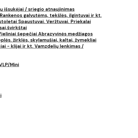
ų išsukėjai / sriegio atnaujinimas
Rankenos galvutėms, tekšlės, ilgintuvai ir kt.
istoletai
Spaustuvai. Veržtuvai. Priekalai
ai,švirkštai
Vieliniai šepečiai
Abrazyvinės medžiagos
plės. žirklės, skylamušiai, kaltai, žymekliai
i - klijai ir kt.
Vamzdelių lenkimas /
LVLP/Mini
i