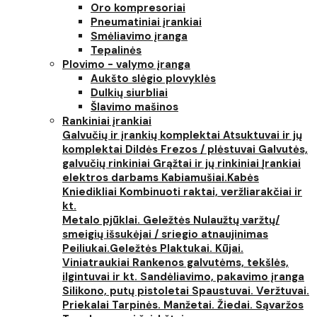
Oro kompresoriai
Pneumatiniai įrankiai
Smėliavimo įranga
Tepalinės
Plovimo - valymo įranga
Aukšto slėgio plovyklės
Dulkių siurbliai
Šlavimo mašinos
Rankiniai įrankiai
Galvučių ir įrankių komplektai
Atsuktuvai ir jų
komplektai
Dildės
Frezos / plėstuvai
Galvutės,
galvučių rinkiniai
Grąžtai ir jų rinkiniai
Įrankiai
elektros darbams
Kabiamušiai.Kabės
Kniedikliai
Kombinuoti raktai, veržliarakčiai ir
kt.
Metalo pjūklai. Geležtės
Nulaužtų varžtų/
smeigių išsukėjai / sriegio atnaujinimas
Peiliukai.Geležtės
Plaktukai. Kūjai.
Viniatraukiai
Rankenos galvutėms, tekšlės,
ilgintuvai ir kt.
Sandėliavimo, pakavimo įranga
Silikono, putų pistoletai
Spaustuvai. Veržtuvai.
Priekalai
Tarpinės. Manžetai. Žiedai. Sąvaržos