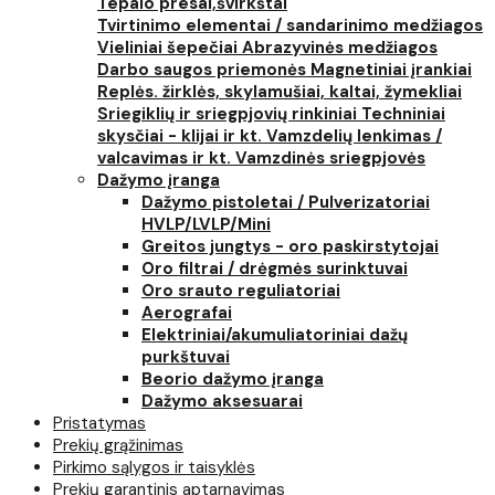
Tepalo presai,švirkštai
Tvirtinimo elementai / sandarinimo medžiagos
Vieliniai šepečiai
Abrazyvinės medžiagos
Darbo saugos priemonės
Magnetiniai įrankiai
Replės. žirklės, skylamušiai, kaltai, žymekliai
Sriegiklių ir sriegpjovių rinkiniai
Techniniai
skysčiai - klijai ir kt.
Vamzdelių lenkimas /
valcavimas ir kt.
Vamzdinės sriegpjovės
Dažymo įranga
Dažymo pistoletai / Pulverizatoriai
HVLP/LVLP/Mini
Greitos jungtys - oro paskirstytojai
Oro filtrai / drėgmės surinktuvai
Oro srauto reguliatoriai
Aerografai
Elektriniai/akumuliatoriniai dažų
purkštuvai
Beorio dažymo įranga
Dažymo aksesuarai
Pristatymas
Prekių grąžinimas
Pirkimo sąlygos ir taisyklės
Prekių garantinis aptarnavimas