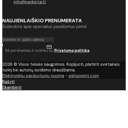
info@irankistai.lt
NAUJIENLAIŠKIO PRENUMERATA
Sužinokite apie specialius pasiūlymus pirmi!
Aš perskaičiau ir sutinku su
Privatumo politika
2026 © Visos teisės saugomos. Kopijuoti, platinti svetainės
turinį be autorių sutikimo draudžiama.
Elektroninių parduotuvių nuoma
-
eshoprent.com
Rašyti
Skambinti