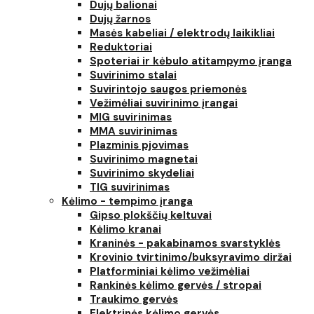
Dujų balionai
Dujų žarnos
Masės kabeliai / elektrodų laikikliai
Reduktoriai
Spoteriai ir kėbulo atitampymo įranga
Suvirinimo stalai
Suvirintojo saugos priemonės
Vežimėliai suvirinimo įrangai
MIG suvirinimas
MMA suvirinimas
Plazminis pjovimas
Suvirinimo magnetai
Suvirinimo skydeliai
TIG suvirinimas
Kėlimo - tempimo įranga
Gipso plokščių keltuvai
Kėlimo kranai
Kraninės - pakabinamos svarstyklės
Krovinio tvirtinimo/buksyravimo diržai
Platforminiai kėlimo vežimėliai
Rankinės kėlimo gervės / stropai
Traukimo gervės
Elektrinės kėlimo gervės