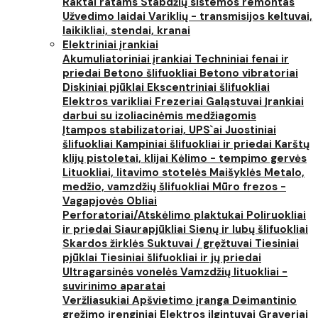
Raktai ratams
Stabdžių sistemos remontas
Užvedimo laidai
Variklių - transmisijos keltuvai,
laikikliai, stendai, kranai
Elektriniai įrankiai
Akumuliatoriniai įrankiai
Techniniai fenai ir
priedai
Betono šlifuokliai
Betono vibratoriai
Diskiniai pjūklai
Ekscentriniai šlifuokliai
Elektros varikliai
Frezeriai
Galąstuvai
Įrankiai
darbui su izoliacinėmis medžiagomis
Įtampos stabilizatoriai, UPS`ai
Juostiniai
šlifuokliai
Kampiniai šlifuokliai ir priedai
Karštų
klijų pistoletai, klijai
Kėlimo - tempimo gervės
Lituokliai, litavimo stotelės
Maišyklės
Metalo,
medžio, vamzdžių šlifuokliai
Mūro frezos -
Vagapjovės
Obliai
Perforatoriai/Atskėlimo plaktukai
Poliruokliai
ir priedai
Siaurapjūkliai
Sienų ir lubų šlifuokliai
Skardos žirklės
Suktuvai / gręžtuvai
Tiesiniai
pjūklai
Tiesiniai šlifuokliai ir jų priedai
Ultragarsinės vonelės
Vamzdžių lituokliai -
suvirinimo aparatai
Veržliasukiai
Apšvietimo įranga
Deimantinio
gręžimo įrenginiai
Elektros ilgintuvai
Graveriai