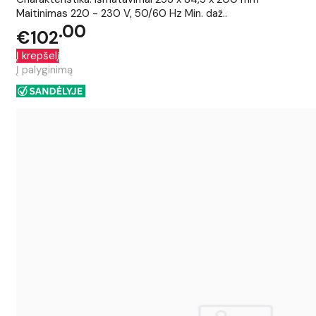
Maitinimas 220 - 230 V, 50/60 Hz Min. daž..
00
€102
Į krepšelį
Į palyginimą