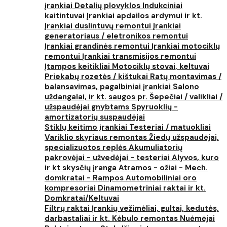
įrankiai
Detalių plovyklos
Indukciniai
kaitintuvai
Įrankiai apdailos ardymui ir kt.
Įrankiai duslintuvų remontui
Įrankiai
generatoriaus / eletronikos remontui
Įrankiai grandinės remontui
Įrankiai motociklų
remontui
Įrankiai transmisijos remontui
Įtampos keitikliai
Motociklų stovai, keltuvai
Priekabų rozetės / kištukai
Ratų montavimas /
balansavimas, pagalbiniai įrankiai
Salono
uždangalai, ir kt. saugos pr.
Šepečiai / valikliai /
užspaudėjai gnybtams
Spyruoklių -
amortizatorių suspaudėjai
Stiklų keitimo įrankiai
Testeriai / matuokliai
Variklio skyriaus remontas
Žiedų užspaudėjai,
specializuotos replės
Akumuliatorių
pakrovėjai - užvedėjai - testeriai
Alyvos, kuro
ir kt skysčių įranga
Atramos - ožiai - Mech.
domkratai - Rampos
Automobiliniai oro
kompresoriai
Dinamometriniai raktai ir kt.
Domkratai/Keltuvai
Filtrų raktai
Įrankių vežimėliai, gultai, kedutės,
darbastaliai ir kt.
Kėbulo remontas
Nuėmėjai