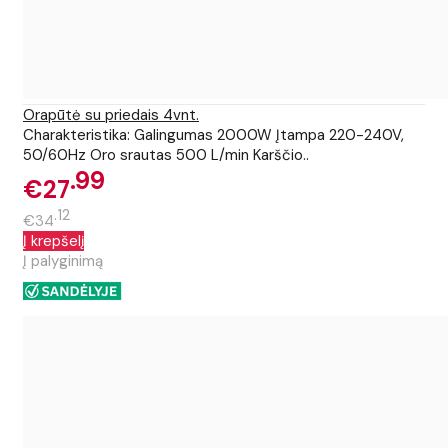
Orapūtė su priedais 4vnt.
Charakteristika: Galingumas 2000W Įtampa 220-240V,
50/60Hz Oro srautas 500 L/min Karščio..
99
€27
12
€34
Į krepšelį
Į palyginimą