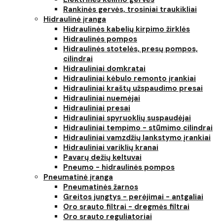
Rankinės gervės, trosiniai traukikliai
Hidraulinė įranga
Hidraulinės kabelių kirpimo žirklės
Hidraulinės pompos
Hidraulinės stotelės, presų pompos,
cilindrai
Hidrauliniai domkratai
Hidrauliniai kėbulo remonto įrankiai
Hidrauliniai kraštų užspaudimo presai
Hidrauliniai nuemėjai
Hidrauliniai presai
Hidrauliniai spyruoklių suspaudėjai
Hidrauliniai tempimo - stūmimo cilindrai
Hidrauliniai vamzdžių lankstymo įrankiai
Hidrauliniai variklių kranai
Pavarų dežių keltuvai
Pneumo - hidraulinės pompos
Pneumatinė įranga
Pneumatinės žarnos
Greitos jungtys - perėjimai - antgaliai
Oro srauto filtrai - dregmės filtrai
Oro srauto reguliatoriai