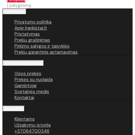
Į palyginimą
Informacija
Privatumo politika
Apie Irankistai.lt
Pristatymas
Prekių grąžinimas
Pirkimo sąlygos ir taisyklės
Prekių garantinis aptarnavimas
Klientų aptarnavimas
Visos prekės
Prekės su nuolaida
Gamintojai
Svetainės medis
Kontaktai
Klientams
Klientams
Užsakymų istorija
+37064700346