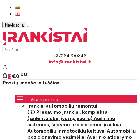
Navigacija
+37064700346
info@irankistai.lt
00
€0
0
Prekių krepšelis tuščias!
Visos prekės
Įrankiai automobilių remontui
(Iš) Presavimo įrankiai, komplektai
(sailentblokų, įvorių, guolių)
Aušinimo
sistemos, šildymo oro sistemos įrankiai
Automobilių ir motociklų keltuvai
Automobilių
pozicionavimo vežimėliai
Avarinio atidarymo