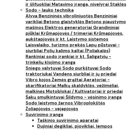
ir šlifuokliai
Matavimo įranga, nivelyrai
Staklės
Sodo - lauko technika
Alyva
Benzininės vibroliniuotės
Benzininiai
varikliai
Betono glaistyklės
Betono pjaustymo
mašinos
Elektros generatoriai
Grandininiai
pjūklai
Krūmapjovės / trimeriai
Krūmapjovės,
aukštapjovės ir kt.
Laistymo sistemos
Laisvalaiko, turizmo prekės
Lapų pūstuvai -
siurbliai
Polių kalimo kaltai (Poliakalės)
Rankiniai sodo įrankiai ir kt.
Šaligatvių -
trinkelių klojimo įranga
Sniego valytuvai
Sodo purkštuvai
Sodo
traktoriukai
Vandens siurbliai ir jų priedai
Vibro kojos
Žemės grąžtai
Aeratoriai -
skarifikatoriai
Malkų skaldyklės, vežimėliai,
malkinės
Motoblokai / Kultivatoriai ir priedai
Šakų smulkintuvai
Šildymo - vėsinimo įranga
Sodo laistymo žarnos
Vibroplokštės
Žoliapjovės - vejapjovės
Suvirinimo įranga
Taškinio suvirinimo aparatai
Dujiniai degikliai, pjovikliai, lempos