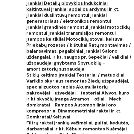
įrankiai
Detalių plovyklos
Indukciniai
kaitintuvai
Įrankiai apdailos ardymui ir kt.
Įrankiai duslintuvų remontui
Įrankiai
generatoriaus / eletronikos remontui
Įrankiai grandinės remontui
Įrankiai motociklų
remontui
Įrankiai transmisijos remontui
Įtampos keitikliai
Motociklų stovai, keltuvai
Priekabų rozetės / kištukai
Ratų montavimas /
balansavimas, pagalbiniai įrankiai
Salono
uždangalai, ir kt. saugos pr.
Šepečiai / valikliai /
užspaudėjai gnybtams
Spyruoklių -
amortizatorių suspaudėjai
Stiklų keitimo įrankiai
Testeriai / matuokliai
Variklio skyriaus remontas
Žiedų užspaudėjai,
specializuotos replės
Akumuliatorių
pakrovėjai - užvedėjai - testeriai
Alyvos, kuro
ir kt skysčių įranga
Atramos - ožiai - Mech.
domkratai - Rampos
Automobiliniai oro
kompresoriai
Dinamometriniai raktai ir kt.
Domkratai/Keltuvai
Filtrų raktai
Įrankių vežimėliai, gultai, kedutės,
darbastaliai ir kt.
Kėbulo remontas
Nuėmėjai