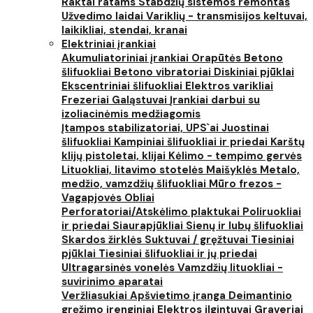
Raktai ratams
Stabdžių sistemos remontas
Užvedimo laidai
Variklių - transmisijos keltuvai,
laikikliai, stendai, kranai
Elektriniai įrankiai
Akumuliatoriniai įrankiai
Orapūtės
Betono
šlifuokliai
Betono vibratoriai
Diskiniai pjūklai
Ekscentriniai šlifuokliai
Elektros varikliai
Frezeriai
Galąstuvai
Įrankiai darbui su
izoliacinėmis medžiagomis
Įtampos stabilizatoriai, UPS`ai
Juostinai
šlifuokliai
Kampiniai šlifuokliai ir priedai
Karštų
klijų pistoletai, klijai
Kėlimo - tempimo gervės
Lituokliai, litavimo stotelės
Maišyklės
Metalo,
medžio, vamzdžių šlifuokliai
Mūro frezos -
Vagapjovės
Obliai
Perforatoriai/Atskėlimo plaktukai
Poliruokliai
ir priedai
Siaurapjūkliai
Sienų ir lubų šlifuokliai
Skardos žirklės
Suktuvai / gręžtuvai
Tiesiniai
pjūklai
Tiesiniai šlifuokliai ir jų priedai
Ultragarsinės vonelės
Vamzdžių lituokliai -
suvirinimo aparatai
Veržliasukiai
Apšvietimo įranga
Deimantinio
gręžimo įrenginiai
Elektros ilgintuvai
Graveriai