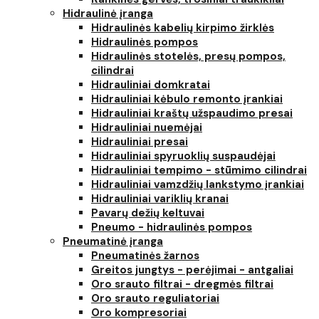
Hidraulinė įranga
Hidraulinės kabelių kirpimo žirklės
Hidraulinės pompos
Hidraulinės stotelės, presų pompos,
cilindrai
Hidrauliniai domkratai
Hidrauliniai kėbulo remonto įrankiai
Hidrauliniai kraštų užspaudimo presai
Hidrauliniai nuemėjai
Hidrauliniai presai
Hidrauliniai spyruoklių suspaudėjai
Hidrauliniai tempimo - stūmimo cilindrai
Hidrauliniai vamzdžių lankstymo įrankiai
Hidrauliniai variklių kranai
Pavarų dežių keltuvai
Pneumo - hidraulinės pompos
Pneumatinė įranga
Pneumatinės žarnos
Greitos jungtys - perėjimai - antgaliai
Oro srauto filtrai - dregmės filtrai
Oro srauto reguliatoriai
Oro kompresoriai