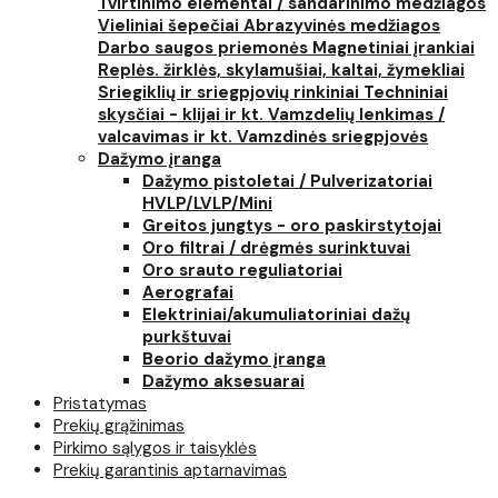
Tvirtinimo elementai / sandarinimo medžiagos
Vieliniai šepečiai
Abrazyvinės medžiagos
Darbo saugos priemonės
Magnetiniai įrankiai
Replės. žirklės, skylamušiai, kaltai, žymekliai
Sriegiklių ir sriegpjovių rinkiniai
Techniniai
skysčiai - klijai ir kt.
Vamzdelių lenkimas /
valcavimas ir kt.
Vamzdinės sriegpjovės
Dažymo įranga
Dažymo pistoletai / Pulverizatoriai
HVLP/LVLP/Mini
Greitos jungtys - oro paskirstytojai
Oro filtrai / drėgmės surinktuvai
Oro srauto reguliatoriai
Aerografai
Elektriniai/akumuliatoriniai dažų
purkštuvai
Beorio dažymo įranga
Dažymo aksesuarai
Pristatymas
Prekių grąžinimas
Pirkimo sąlygos ir taisyklės
Prekių garantinis aptarnavimas