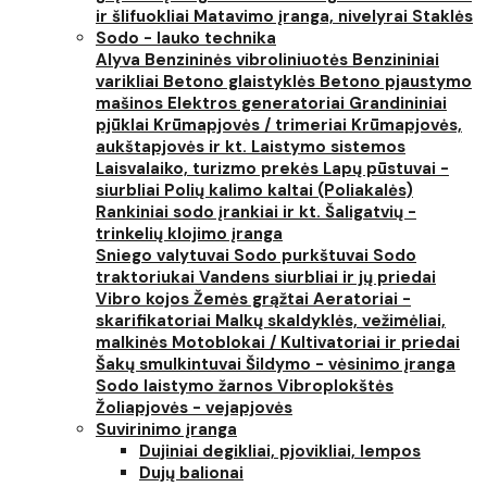
ir šlifuokliai
Matavimo įranga, nivelyrai
Staklės
Sodo - lauko technika
Alyva
Benzininės vibroliniuotės
Benzininiai
varikliai
Betono glaistyklės
Betono pjaustymo
mašinos
Elektros generatoriai
Grandininiai
pjūklai
Krūmapjovės / trimeriai
Krūmapjovės,
aukštapjovės ir kt.
Laistymo sistemos
Laisvalaiko, turizmo prekės
Lapų pūstuvai -
siurbliai
Polių kalimo kaltai (Poliakalės)
Rankiniai sodo įrankiai ir kt.
Šaligatvių -
trinkelių klojimo įranga
Sniego valytuvai
Sodo purkštuvai
Sodo
traktoriukai
Vandens siurbliai ir jų priedai
Vibro kojos
Žemės grąžtai
Aeratoriai -
skarifikatoriai
Malkų skaldyklės, vežimėliai,
malkinės
Motoblokai / Kultivatoriai ir priedai
Šakų smulkintuvai
Šildymo - vėsinimo įranga
Sodo laistymo žarnos
Vibroplokštės
Žoliapjovės - vejapjovės
Suvirinimo įranga
Dujiniai degikliai, pjovikliai, lempos
Dujų balionai