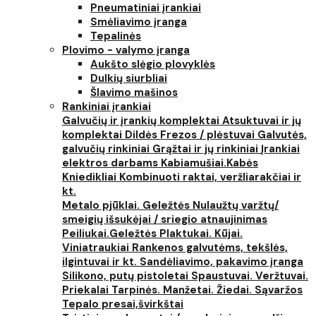
Pneumatiniai įrankiai
Smėliavimo įranga
Tepalinės
Plovimo - valymo įranga
Aukšto slėgio plovyklės
Dulkių siurbliai
Šlavimo mašinos
Rankiniai įrankiai
Galvučių ir įrankių komplektai
Atsuktuvai ir jų
komplektai
Dildės
Frezos / plėstuvai
Galvutės,
galvučių rinkiniai
Grąžtai ir jų rinkiniai
Įrankiai
elektros darbams
Kabiamušiai.Kabės
Kniedikliai
Kombinuoti raktai, veržliarakčiai ir
kt.
Metalo pjūklai. Geležtės
Nulaužtų varžtų/
smeigių išsukėjai / sriegio atnaujinimas
Peiliukai.Geležtės
Plaktukai. Kūjai.
Viniatraukiai
Rankenos galvutėms, tekšlės,
ilgintuvai ir kt.
Sandėliavimo, pakavimo įranga
Silikono, putų pistoletai
Spaustuvai. Veržtuvai.
Priekalai
Tarpinės. Manžetai. Žiedai. Sąvaržos
Tepalo presai,švirkštai