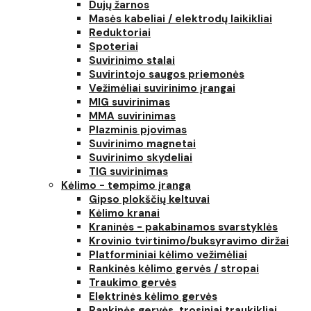
Dujų žarnos
Masės kabeliai / elektrodų laikikliai
Reduktoriai
Spoteriai
Suvirinimo stalai
Suvirintojo saugos priemonės
Vežimėliai suvirinimo įrangai
MIG suvirinimas
MMA suvirinimas
Plazminis pjovimas
Suvirinimo magnetai
Suvirinimo skydeliai
TIG suvirinimas
Kėlimo - tempimo įranga
Gipso plokščių keltuvai
Kėlimo kranai
Kraninės - pakabinamos svarstyklės
Krovinio tvirtinimo/buksyravimo diržai
Platforminiai kėlimo vežimėliai
Rankinės kėlimo gervės / stropai
Traukimo gervės
Elektrinės kėlimo gervės
Rankinės gervės, trosiniai traukikliai