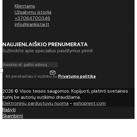
Klientams
Užsakymų istorija
+37064700346
info@irankistai.lt
NAUJIENLAIŠKIO PRENUMERATA
Sužinokite apie specialius pasiūlymus pirmi!
Aš perskaičiau ir sutinku su
Privatumo politika
2026 © Visos teisės saugomos. Kopijuoti, platinti svetainės
turinį be autorių sutikimo draudžiama.
Elektroninių parduotuvių nuoma
-
eshoprent.com
Rašyti
Skambinti