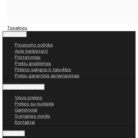
Tepalinės
Informacija
Privatumo politika
Apie Irankistai.lt
Pristatymas
Prekių grąžinimas
Pirkimo sąlygos ir taisyklės
Prekių garantinis aptarnavimas
Klientų aptarnavimas
Visos prekės
Prekės su nuolaida
Gamintojai
Svetainės medis
Kontaktai
Klientams