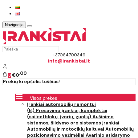
Navigacija
+37064700346
info@irankistai.lt
00
€0
0
Prekių krepšelis tuščias!
Visos prekės
Įrankiai automobilių remontui
(Iš) Presavimo įrankiai, komplektai
(sailentblokų, įvorių, guolių)
Aušinimo
sistemos, šildymo oro sistemos įrankiai
Automobilių ir motociklų keltuvai
Automobilių
pozicionavimo vežimėliai
Avarinio atidarymo