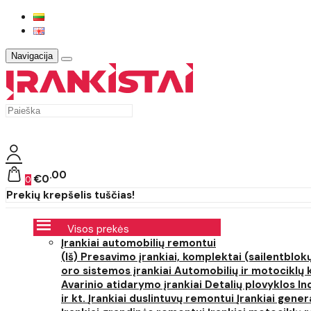
Navigacija
00
€0
0
Prekių krepšelis tuščias!
Visos prekės
Įrankiai automobilių remontui
(Iš) Presavimo įrankiai, komplektai (sailentblokų
oro sistemos įrankiai
Automobilių ir motociklų 
Avarinio atidarymo įrankiai
Detalių plovyklos
In
ir kt.
Įrankiai duslintuvų remontui
Įrankiai gener