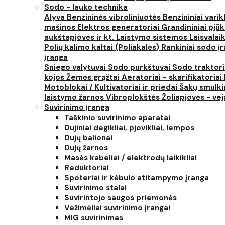
Sodo - lauko technika
Alyva
Benzininės vibroliniuotės
Benzininiai varik
mašinos
Elektros generatoriai
Grandininiai pjūk
aukštapjovės ir kt.
Laistymo sistemos
Laisvalai
Polių kalimo kaltai (Poliakalės)
Rankiniai sodo įra
įranga
Sniego valytuvai
Sodo purkštuvai
Sodo traktor
kojos
Žemės grąžtai
Aeratoriai - skarifikatoriai
Motoblokai / Kultivatoriai ir priedai
Šakų smulki
laistymo žarnos
Vibroplokštės
Žoliapjovės - ve
Suvirinimo įranga
Taškinio suvirinimo aparatai
Dujiniai degikliai, pjovikliai, lempos
Dujų balionai
Dujų žarnos
Masės kabeliai / elektrodų laikikliai
Reduktoriai
Spoteriai ir kėbulo atitampymo įranga
Suvirinimo stalai
Suvirintojo saugos priemonės
Vežimėliai suvirinimo įrangai
MIG suvirinimas