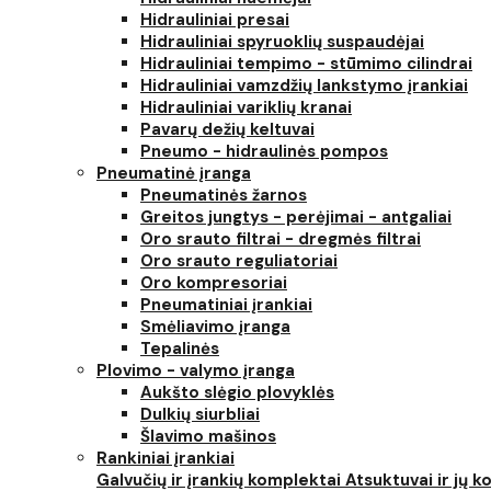
Hidrauliniai presai
Hidrauliniai spyruoklių suspaudėjai
Hidrauliniai tempimo - stūmimo cilindrai
Hidrauliniai vamzdžių lankstymo įrankiai
Hidrauliniai variklių kranai
Pavarų dežių keltuvai
Pneumo - hidraulinės pompos
Pneumatinė įranga
Pneumatinės žarnos
Greitos jungtys - perėjimai - antgaliai
Oro srauto filtrai - dregmės filtrai
Oro srauto reguliatoriai
Oro kompresoriai
Pneumatiniai įrankiai
Smėliavimo įranga
Tepalinės
Plovimo - valymo įranga
Aukšto slėgio plovyklės
Dulkių siurbliai
Šlavimo mašinos
Rankiniai įrankiai
Galvučių ir įrankių komplektai
Atsuktuvai ir jų 