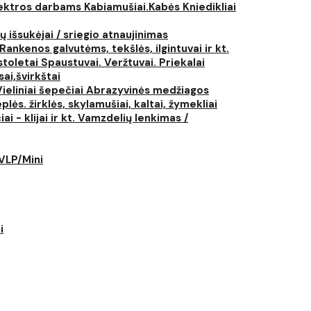
elektros darbams
Kabiamušiai.Kabės
Kniedikliai
ų išsukėjai / sriegio atnaujinimas
Rankenos galvutėms, tekšlės, ilgintuvai ir kt.
istoletai
Spaustuvai. Veržtuvai. Priekalai
ai,švirkštai
Vieliniai šepečiai
Abrazyvinės medžiagos
plės. žirklės, skylamušiai, kaltai, žymekliai
i - klijai ir kt.
Vamzdelių lenkimas /
LVLP/Mini
i