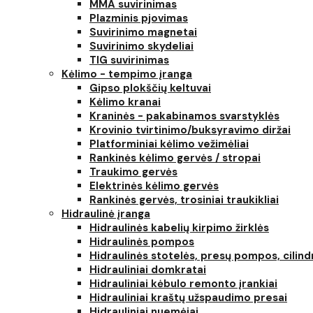
MMA suvirinimas
Plazminis pjovimas
Suvirinimo magnetai
Suvirinimo skydeliai
TIG suvirinimas
Kėlimo - tempimo įranga
Gipso plokščių keltuvai
Kėlimo kranai
Kraninės - pakabinamos svarstyklės
Krovinio tvirtinimo/buksyravimo diržai
Platforminiai kėlimo vežimėliai
Rankinės kėlimo gervės / stropai
Traukimo gervės
Elektrinės kėlimo gervės
Rankinės gervės, trosiniai traukikliai
Hidraulinė įranga
Hidraulinės kabelių kirpimo žirklės
Hidraulinės pompos
Hidraulinės stotelės, presų pompos, cilind
Hidrauliniai domkratai
Hidrauliniai kėbulo remonto įrankiai
Hidrauliniai kraštų užspaudimo presai
Hidrauliniai nuemėjai