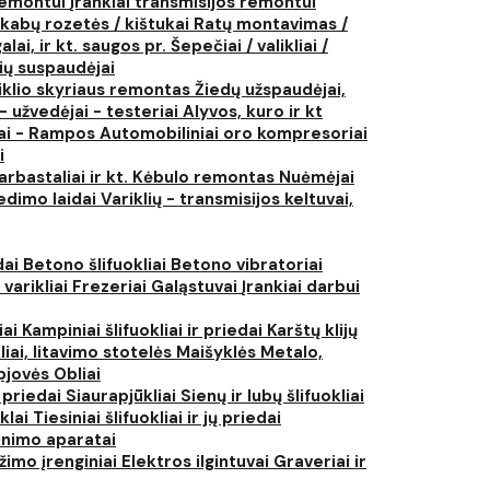
 remontui
Įrankiai transmisijos remontui
kabų rozetės / kištukai
Ratų montavimas /
lai, ir kt. saugos pr.
Šepečiai / valikliai /
ių suspaudėjai
iklio skyriaus remontas
Žiedų užspaudėjai,
- užvedėjai - testeriai
Alyvos, kuro ir kt
tai - Rampos
Automobiliniai oro kompresoriai
i
arbastaliai ir kt.
Kėbulo remontas
Nuėmėjai
edimo laidai
Variklių - transmisijos keltuvai,
dai
Betono šlifuokliai
Betono vibratoriai
 varikliai
Frezeriai
Galąstuvai
Įrankiai darbui
iai
Kampiniai šlifuokliai ir priedai
Karštų klijų
liai, litavimo stotelės
Maišyklės
Metalo,
pjovės
Obliai
r priedai
Siaurapjūkliai
Sienų ir lubų šlifuokliai
ūklai
Tiesiniai šlifuokliai ir jų priedai
rinimo aparatai
žimo įrenginiai
Elektros ilgintuvai
Graveriai ir