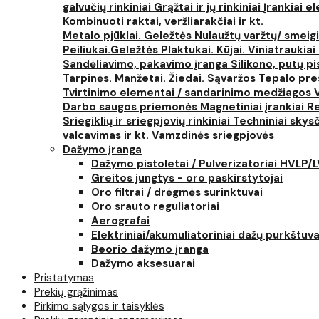
galvučių rinkiniai
Grąžtai ir jų rinkiniai
Įrankiai 
Kombinuoti raktai, veržliarakčiai ir kt.
Metalo pjūklai. Geležtės
Nulaužtų varžtų/ smeigi
Peiliukai.Geležtės
Plaktukai. Kūjai. Viniatraukiai
Sandėliavimo, pakavimo įranga
Silikono, putų p
Tarpinės. Manžetai. Žiedai. Sąvaržos
Tepalo pres
Tvirtinimo elementai / sandarinimo medžiagos
Darbo saugos priemonės
Magnetiniai įrankiai
Re
Sriegiklių ir sriegpjovių rinkiniai
Techniniai skysčia
valcavimas ir kt.
Vamzdinės sriegpjovės
Dažymo įranga
Dažymo pistoletai / Pulverizatoriai HVLP/
Greitos jungtys - oro paskirstytojai
Oro filtrai / drėgmės surinktuvai
Oro srauto reguliatoriai
Aerografai
Elektriniai/akumuliatoriniai dažų purkštuva
Beorio dažymo įranga
Dažymo aksesuarai
Pristatymas
Prekių grąžinimas
Pirkimo sąlygos ir taisyklės