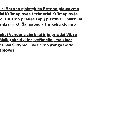
liai
Betono glaistyklės
Betono pjaustymo
lai
Krūmapjovės / trimeriai
Krūmapjovės,
ko, turizmo prekės
Lapų pūstuvai - siurbliai
nkiai ir kt.
Šaligatvių - trinkelių klojimo
iukai
Vandens siurbliai ir jų priedai
Vibro
Malkų skaldyklės, vežimėliai, malkinės
ntuvai
Šildymo - vėsinimo įranga
Sodo
japjovės