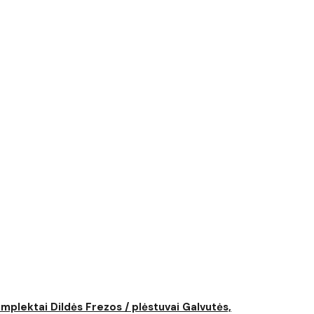
komplektai
Dildės
Frezos / plėstuvai
Galvutės,