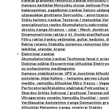
Įrankiai grandinės remontui
Įrankiai motociklų
Įtampos keitikliai
Motociklų stovai, keltuvai
Prie
balansavimas, pagalbiniai įrankiai
Salono uždanga
užspaudėjai gnybtams
Spyruoklių - amortizator
Stiklų keitimo įrankiai
Testeriai / matuokliai
Var
specializuotos replės
Akumuliatorių pakrovėjai 
skysčių įranga
Atramos - ožiai - Mech. domkra
Dinamometriniai raktai ir kt.
Domkratai/Keltuva
Filtrų raktai
Įrankių vežimėliai, gultai, kedutės, d
Raktai ratams
Stabdžių sistemos remontas
Užv
laikikliai, stendai, kranai
Elektriniai įrankiai
Akumuliatoriniai įrankiai
Techniniai fenai ir prie
Diskiniai pjūklai
Ekscentriniai šlifuokliai
Elektros
su izoliacinėmis medžiagomis
Įtampos stabilizatoriai, UPS`ai
Juostiniai šlifuokl
pistoletai, klijai
Kėlimo - tempimo gervės
Lituok
medžio, vamzdžių šlifuokliai
Mūro frezos - Vaga
Perforatoriai/Atskėlimo plaktukai
Poliruokliai i
Skardos žirklės
Suktuvai / gręžtuvai
Tiesiniai pj
Ultragarsinės vonelės
Vamzdžių lituokliai - suvi
Veržliasukiai
Apšvietimo įranga
Deimantinio grę
šlifuokliai
Matavimo įranga, nivelyrai
Staklės