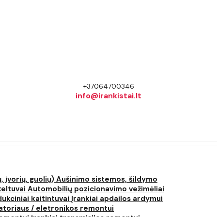
+37064700346
info@irankistai.lt
, įvorių, guolių)
Aušinimo sistemos, šildymo
keltuvai
Automobilių pozicionavimo vežimėliai
dukciniai kaitintuvai
Įrankiai apdailos ardymui
atoriaus / eletronikos remontui