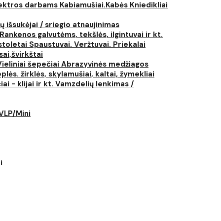
elektros darbams
Kabiamušiai.Kabės
Kniedikliai
ų išsukėjai / sriegio atnaujinimas
Rankenos galvutėms, tekšlės, ilgintuvai ir kt.
istoletai
Spaustuvai. Veržtuvai. Priekalai
ai,švirkštai
Vieliniai šepečiai
Abrazyvinės medžiagos
plės. žirklės, skylamušiai, kaltai, žymekliai
i - klijai ir kt.
Vamzdelių lenkimas /
LVLP/Mini
i