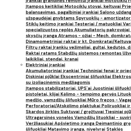
Įrankiai grandinės remontui
Įrankiai motociklų
Įtampos keitikliai
Motociklų stovai, keltuvai
Prie
balansavimas, pagalbiniai įrankiai
Salono uždanga
užspaudėjai gnybtams
Spyruoklių - amortizator
Stiklų keitimo įrankiai
Testeriai / matuokliai
Var
specializuotos replės
Akumuliatorių pakrovėjai 
skysčių įranga
Atramos - ožiai - Mech. domkra
Dinamometriniai raktai ir kt.
Domkratai/Keltuva
Filtrų raktai
Įrankių vežimėliai, gultai, kedutės, d
Raktai ratams
Stabdžių sistemos remontas
Užv
laikikliai, stendai, kranai
Elektriniai įrankiai
Akumuliatoriniai įrankiai
Techniniai fenai ir prie
Diskiniai pjūklai
Ekscentriniai šlifuokliai
Elektros
su izoliacinėmis medžiagomis
Įtampos stabilizatoriai, UPS`ai
Juostiniai šlifuokl
pistoletai, klijai
Kėlimo - tempimo gervės
Lituok
medžio, vamzdžių šlifuokliai
Mūro frezos - Vaga
Perforatoriai/Atskėlimo plaktukai
Poliruokliai i
Skardos žirklės
Suktuvai / gręžtuvai
Tiesiniai pj
Ultragarsinės vonelės
Vamzdžių lituokliai - suvi
Veržliasukiai
Apšvietimo įranga
Deimantinio grę
šlifuokliai
Matavimo įranga, nivelyrai
Staklės