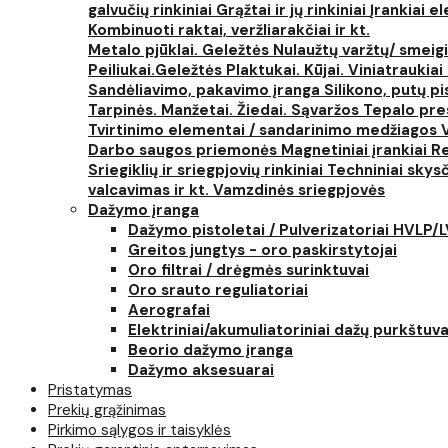
galvučių rinkiniai
Grąžtai ir jų rinkiniai
Įrankiai 
Kombinuoti raktai, veržliarakčiai ir kt.
Metalo pjūklai. Geležtės
Nulaužtų varžtų/ smeigi
Peiliukai.Geležtės
Plaktukai. Kūjai. Viniatraukiai
Sandėliavimo, pakavimo įranga
Silikono, putų p
Tarpinės. Manžetai. Žiedai. Sąvaržos
Tepalo pres
Tvirtinimo elementai / sandarinimo medžiagos
Darbo saugos priemonės
Magnetiniai įrankiai
Re
Sriegiklių ir sriegpjovių rinkiniai
Techniniai skysčia
valcavimas ir kt.
Vamzdinės sriegpjovės
Dažymo įranga
Dažymo pistoletai / Pulverizatoriai HVLP/
Greitos jungtys - oro paskirstytojai
Oro filtrai / drėgmės surinktuvai
Oro srauto reguliatoriai
Aerografai
Elektriniai/akumuliatoriniai dažų purkštuva
Beorio dažymo įranga
Dažymo aksesuarai
Pristatymas
Prekių grąžinimas
Pirkimo sąlygos ir taisyklės