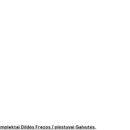
komplektai
Dildės
Frezos / plėstuvai
Galvutės,