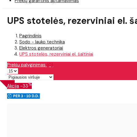
Prekių garantinis aptarnavimas
UPS stotelės, rezerviniai el. š
Pagrindinis
Sodo - lauko technika
Elektros generatoriai
UPS stotelės, rezerviniai el. šaltiniai
Prekių palyginimas
(0)
%
Akcija
-33