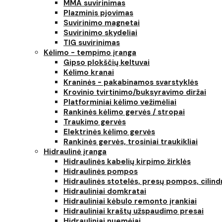
MMA suvirinimas
Plazminis pjovimas
Suvirinimo magnetai
Suvirinimo skydeliai
TIG suvirinimas
Kėlimo - tempimo įranga
Gipso plokščių keltuvai
Kėlimo kranai
Kraninės - pakabinamos svarstyklės
Krovinio tvirtinimo/buksyravimo diržai
Platforminiai kėlimo vežimėliai
Rankinės kėlimo gervės / stropai
Traukimo gervės
Elektrinės kėlimo gervės
Rankinės gervės, trosiniai traukikliai
Hidraulinė įranga
Hidraulinės kabelių kirpimo žirklės
Hidraulinės pompos
Hidraulinės stotelės, presų pompos, cilind
Hidrauliniai domkratai
Hidrauliniai kėbulo remonto įrankiai
Hidrauliniai kraštų užspaudimo presai
Hidrauliniai nuemėjai