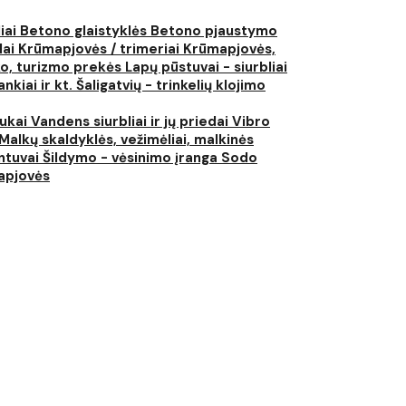
liai
Betono glaistyklės
Betono pjaustymo
lai
Krūmapjovės / trimeriai
Krūmapjovės,
ko, turizmo prekės
Lapų pūstuvai - siurbliai
nkiai ir kt.
Šaligatvių - trinkelių klojimo
iukai
Vandens siurbliai ir jų priedai
Vibro
Malkų skaldyklės, vežimėliai, malkinės
ntuvai
Šildymo - vėsinimo įranga
Sodo
japjovės