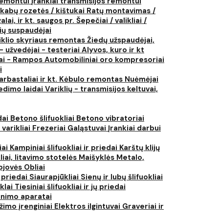
 remontui
Įrankiai transmisijos remontui
kabų rozetės / kištukai
Ratų montavimas /
lai, ir kt. saugos pr.
Šepečiai / valikliai /
ių suspaudėjai
iklio skyriaus remontas
Žiedų užspaudėjai,
- užvedėjai - testeriai
Alyvos, kuro ir kt
tai - Rampos
Automobiliniai oro kompresoriai
i
arbastaliai ir kt.
Kėbulo remontas
Nuėmėjai
edimo laidai
Variklių - transmisijos keltuvai,
dai
Betono šlifuokliai
Betono vibratoriai
 varikliai
Frezeriai
Galąstuvai
Įrankiai darbui
iai
Kampiniai šlifuokliai ir priedai
Karštų klijų
liai, litavimo stotelės
Maišyklės
Metalo,
pjovės
Obliai
r priedai
Siaurapjūkliai
Sienų ir lubų šlifuokliai
ūklai
Tiesiniai šlifuokliai ir jų priedai
rinimo aparatai
žimo įrenginiai
Elektros ilgintuvai
Graveriai ir