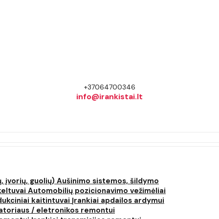
+37064700346
info@irankistai.lt
, įvorių, guolių)
Aušinimo sistemos, šildymo
keltuvai
Automobilių pozicionavimo vežimėliai
dukciniai kaitintuvai
Įrankiai apdailos ardymui
atoriaus / eletronikos remontui