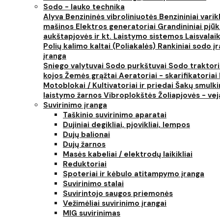
Sodo - lauko technika
Alyva
Benzininės vibroliniuotės
Benzininiai varik
mašinos
Elektros generatoriai
Grandininiai pjūk
aukštapjovės ir kt.
Laistymo sistemos
Laisvalai
Polių kalimo kaltai (Poliakalės)
Rankiniai sodo įra
įranga
Sniego valytuvai
Sodo purkštuvai
Sodo traktor
kojos
Žemės grąžtai
Aeratoriai - skarifikatoriai
Motoblokai / Kultivatoriai ir priedai
Šakų smulki
laistymo žarnos
Vibroplokštės
Žoliapjovės - ve
Suvirinimo įranga
Taškinio suvirinimo aparatai
Dujiniai degikliai, pjovikliai, lempos
Dujų balionai
Dujų žarnos
Masės kabeliai / elektrodų laikikliai
Reduktoriai
Spoteriai ir kėbulo atitampymo įranga
Suvirinimo stalai
Suvirintojo saugos priemonės
Vežimėliai suvirinimo įrangai
MIG suvirinimas