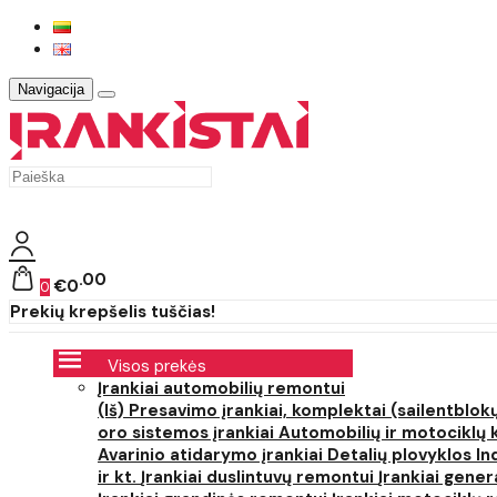
Navigacija
00
€0
0
Prekių krepšelis tuščias!
Visos prekės
Įrankiai automobilių remontui
(Iš) Presavimo įrankiai, komplektai (sailentblokų
oro sistemos įrankiai
Automobilių ir motociklų 
Avarinio atidarymo įrankiai
Detalių plovyklos
In
ir kt.
Įrankiai duslintuvų remontui
Įrankiai gener