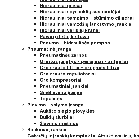
Hidrauliniai presai
Hidrauliniai spyruoklių suspaudėjai
Hidrauliniai tempimo - stūmimo cilindrai
Hidrauliniai vamzdžių lankstymo įrankiai
Hidrauliniai variklių kranai
Pavarų dežių keltuvai
Pneumo - hidraulinės pompos
Pneumatinė įranga
Pneumatinės žarnos
Greitos jungtys - perėjimai - antgaliai
Oro srauto filtrai - dregmės filtrai
Oro srauto reguliatoriai
Oro kompresoriai
Pneumatiniai įrankiai
Smėliavimo įranga
Tepalinės
Plovimo - valymo įranga
Aukšto slėgio plovyklės
Dulkių siurbliai
Šlavimo mašinos
Rankiniai įrankiai
Galvučių ir įrankių komplektai
Atsuktuvai ir jų 