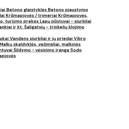
liai
Betono glaistyklės
Betono pjaustymo
lai
Krūmapjovės / trimeriai
Krūmapjovės,
ko, turizmo prekės
Lapų pūstuvai - siurbliai
nkiai ir kt.
Šaligatvių - trinkelių klojimo
iukai
Vandens siurbliai ir jų priedai
Vibro
Malkų skaldyklės, vežimėliai, malkinės
ntuvai
Šildymo - vėsinimo įranga
Sodo
japjovės