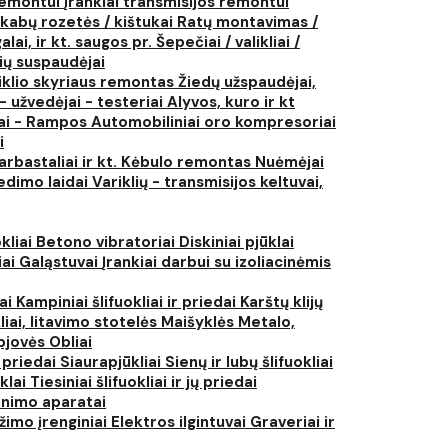
 remontui
Įrankiai transmisijos remontui
kabų rozetės / kištukai
Ratų montavimas /
lai, ir kt. saugos pr.
Šepečiai / valikliai /
ių suspaudėjai
iklio skyriaus remontas
Žiedų užspaudėjai,
- užvedėjai - testeriai
Alyvos, kuro ir kt
tai - Rampos
Automobiliniai oro kompresoriai
i
arbastaliai ir kt.
Kėbulo remontas
Nuėmėjai
edimo laidai
Variklių - transmisijos keltuvai,
kliai
Betono vibratoriai
Diskiniai pjūklai
iai
Galąstuvai
Įrankiai darbui su izoliacinėmis
iai
Kampiniai šlifuokliai ir priedai
Karštų klijų
liai, litavimo stotelės
Maišyklės
Metalo,
pjovės
Obliai
r priedai
Siaurapjūkliai
Sienų ir lubų šlifuokliai
ūklai
Tiesiniai šlifuokliai ir jų priedai
rinimo aparatai
žimo įrenginiai
Elektros ilgintuvai
Graveriai ir