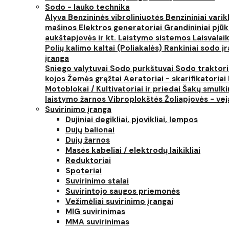
Sodo - lauko technika
Alyva
Benzininės vibroliniuotės
Benzininiai varik
mašinos
Elektros generatoriai
Grandininiai pjūk
aukštapjovės ir kt.
Laistymo sistemos
Laisvalai
Polių kalimo kaltai (Poliakalės)
Rankiniai sodo įra
įranga
Sniego valytuvai
Sodo purkštuvai
Sodo traktor
kojos
Žemės grąžtai
Aeratoriai - skarifikatoriai
Motoblokai / Kultivatoriai ir priedai
Šakų smulki
laistymo žarnos
Vibroplokštės
Žoliapjovės - ve
Suvirinimo įranga
Dujiniai degikliai, pjovikliai, lempos
Dujų balionai
Dujų žarnos
Masės kabeliai / elektrodų laikikliai
Reduktoriai
Spoteriai
Suvirinimo stalai
Suvirintojo saugos priemonės
Vežimėliai suvirinimo įrangai
MIG suvirinimas
MMA suvirinimas