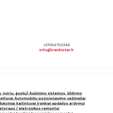
+37064700346
info@irankistai.lt
, įvorių, guolių)
Aušinimo sistemos, šildymo
keltuvai
Automobilių pozicionavimo vežimėliai
dukciniai kaitintuvai
Įrankiai apdailos ardymui
atoriaus / eletronikos remontui