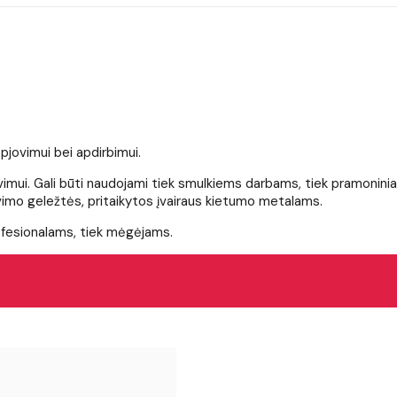
o pjovimui bei apdirbimui.
ovimui. Gali būti naudojami tiek smulkiems darbams, tiek pramonini
ovimo geležtės, pritaikytos įvairaus kietumo metalams.
rofesionalams, tiek mėgėjams.