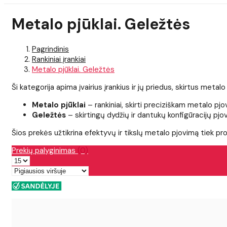
Metalo pjūklai. Geležtės
Pagrindinis
Rankiniai įrankiai
Metalo pjūklai. Geležtės
Ši kategorija apima įvairius įrankius ir jų priedus, skirtus metal
Metalo pjūklai
– rankiniai, skirti preciziškam metalo pj
Geležtės
– skirtingų dydžių ir dantukų konfigūracijų pj
Šios prekės užtikrina efektyvų ir tikslų metalo pjovimą tiek p
Prekių palyginimas
(0)