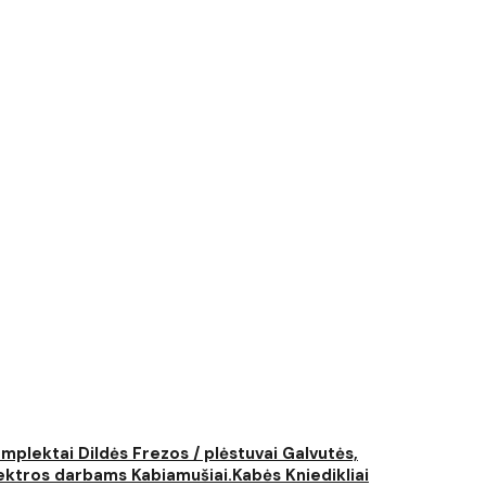
komplektai
Dildės
Frezos / plėstuvai
Galvutės,
elektros darbams
Kabiamušiai.Kabės
Kniedikliai