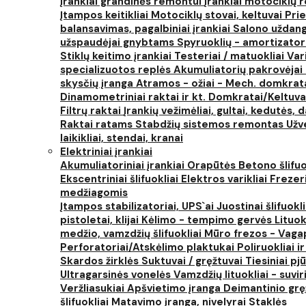
Įrankiai grandinės remontui
Įrankiai motociklų
Įtampos keitikliai
Motociklų stovai, keltuvai
Prie
balansavimas, pagalbiniai įrankiai
Salono uždanga
užspaudėjai gnybtams
Spyruoklių - amortizator
Stiklų keitimo įrankiai
Testeriai / matuokliai
Var
specializuotos replės
Akumuliatorių pakrovėjai 
skysčių įranga
Atramos - ožiai - Mech. domkra
Dinamometriniai raktai ir kt.
Domkratai/Keltuva
Filtrų raktai
Įrankių vežimėliai, gultai, kedutės, d
Raktai ratams
Stabdžių sistemos remontas
Užv
laikikliai, stendai, kranai
Elektriniai įrankiai
Akumuliatoriniai įrankiai
Orapūtės
Betono šlifuo
Ekscentriniai šlifuokliai
Elektros varikliai
Frezer
medžiagomis
Įtampos stabilizatoriai, UPS`ai
Juostinai šlifuokl
pistoletai, klijai
Kėlimo - tempimo gervės
Lituok
medžio, vamzdžių šlifuokliai
Mūro frezos - Vaga
Perforatoriai/Atskėlimo plaktukai
Poliruokliai i
Skardos žirklės
Suktuvai / gręžtuvai
Tiesiniai pj
Ultragarsinės vonelės
Vamzdžių lituokliai - suvi
Veržliasukiai
Apšvietimo įranga
Deimantinio grę
šlifuokliai
Matavimo įranga, nivelyrai
Staklės