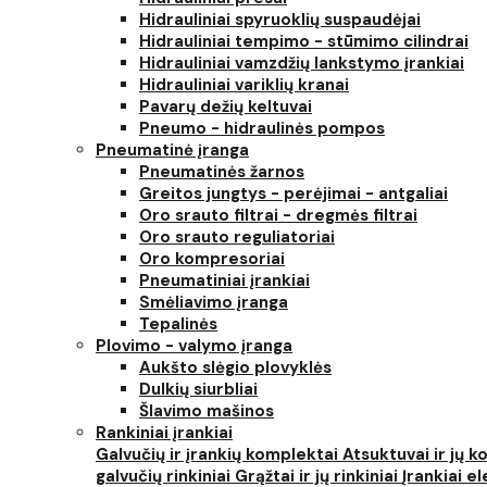
Hidrauliniai spyruoklių suspaudėjai
Hidrauliniai tempimo - stūmimo cilindrai
Hidrauliniai vamzdžių lankstymo įrankiai
Hidrauliniai variklių kranai
Pavarų dežių keltuvai
Pneumo - hidraulinės pompos
Pneumatinė įranga
Pneumatinės žarnos
Greitos jungtys - perėjimai - antgaliai
Oro srauto filtrai - dregmės filtrai
Oro srauto reguliatoriai
Oro kompresoriai
Pneumatiniai įrankiai
Smėliavimo įranga
Tepalinės
Plovimo - valymo įranga
Aukšto slėgio plovyklės
Dulkių siurbliai
Šlavimo mašinos
Rankiniai įrankiai
Galvučių ir įrankių komplektai
Atsuktuvai ir jų 
galvučių rinkiniai
Grąžtai ir jų rinkiniai
Įrankiai 