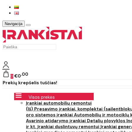
Navigacija
00
€0
0
Prekių krepšelis tuščias!
Visos prekės
Įrankiai automobilių remontui
(Iš) Presavimo įrankiai, komplektai (sailentblokų
oro sistemos įrankiai
Automobilių ir motociklų 
Avarinio atidarymo įrankiai
Detalių plovyklos
In
ir kt.
Įrankiai duslintuvų remontui
Įrankiai gener