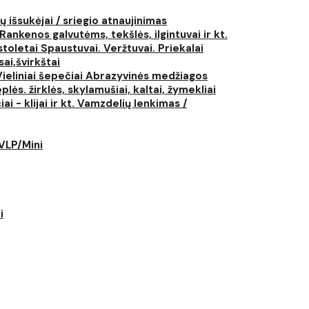
ų išsukėjai / sriegio atnaujinimas
Rankenos galvutėms, tekšlės, ilgintuvai ir kt.
istoletai
Spaustuvai. Veržtuvai. Priekalai
ai,švirkštai
Vieliniai šepečiai
Abrazyvinės medžiagos
plės. žirklės, skylamušiai, kaltai, žymekliai
i - klijai ir kt.
Vamzdelių lenkimas /
LVLP/Mini
i