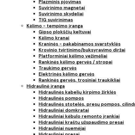
Plazminis pjovimas
Suvirinimo magnetai
Suvirinimo skydeliai
TIG suvirinimas
Kėlimo - tempimo įranga
Gipso plokščių keltuvai
Kėlimo kranai
Kraninės - pakabinamos svarstyklės
Krovinio tvirtinimo/buksyravimo diržai
Platforminiai kėlimo vežimėliai
Rankinės kėlimo gervės / stropai
Traukimo gervės
Elektrinės kėlimo gervės
Rankinės gervės, trosiniai traukikliai
Hidraulinė įranga
Hidraulinės kabelių kirpimo žirklės
Hidraulinės pompos
Hidraulinės stotelės, presų pompos, cilind
Hidrauliniai domkratai
Hidrauliniai kėbulo remonto įrankiai
Hidrauliniai kraštų užspaudimo presai
Hidrauliniai nuemėjai
Hidrauliniai presai