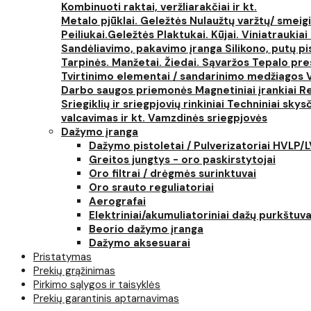
Kombinuoti raktai, veržliarakčiai ir kt.
Metalo pjūklai. Geležtės
Nulaužtų varžtų/ smeigi
Peiliukai.Geležtės
Plaktukai. Kūjai. Viniatraukiai
Sandėliavimo, pakavimo įranga
Silikono, putų p
Tarpinės. Manžetai. Žiedai. Sąvaržos
Tepalo pres
Tvirtinimo elementai / sandarinimo medžiagos
Darbo saugos priemonės
Magnetiniai įrankiai
Re
Sriegiklių ir sriegpjovių rinkiniai
Techniniai skysčia
valcavimas ir kt.
Vamzdinės sriegpjovės
Dažymo įranga
Dažymo pistoletai / Pulverizatoriai HVLP/
Greitos jungtys - oro paskirstytojai
Oro filtrai / drėgmės surinktuvai
Oro srauto reguliatoriai
Aerografai
Elektriniai/akumuliatoriniai dažų purkštuva
Beorio dažymo įranga
Dažymo aksesuarai
Pristatymas
Prekių grąžinimas
Pirkimo sąlygos ir taisyklės
Prekių garantinis aptarnavimas