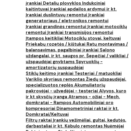
įrankiai
Detalių plovyklos
Indukciniai
kaitintuvai
Įrankiai apdailos ardymui ir kt.
Įrankiai duslintuvų remontui
Įrankiai
generatoriaus / eletronikos remontui
Įrankiai grandinės remontui
Įrankiai motociklų
remontui
Įrankiai transmisijos remontui
Įtampos keitikliai
Motociklų stovai, keltuvai
Priekabų rozetės / kištukai
Ratų montavimas /
balansavimas, pagalbiniai įrankiai
Salono
uždangalai, ir kt. saugos pr.
Šepečiai / valikliai /
užspaudėjai gnybtams
Spyruoklių -
amortizatorių suspaudėjai
Stiklų keitimo įrankiai
Testeriai / matuokliai
Variklio skyriaus remontas
Žiedų užspaudėjai,
specializuotos replės
Akumuliatorių
pakrovėjai - užvedėjai - testeriai
Alyvos, kuro
ir kt skysčių įranga
Atramos - ožiai - Mech.
domkratai - Rampos
Automobiliniai oro
kompresoriai
Dinamometriniai raktai ir kt.
Domkratai/Keltuvai
Filtrų raktai
Įrankių vežimėliai, gultai, kedutės,
darbastaliai ir kt.
Kėbulo remontas
Nuėmėjai