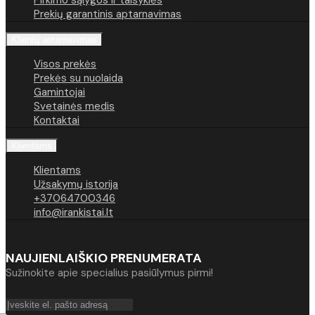
Pirkimo sąlygos ir taisyklės
Prekių garantinis aptarnavimas
Klientų aptarnavimas
Visos prekės
Prekės su nuolaida
Gamintojai
Svetainės medis
Kontaktai
Klientams
Klientams
Užsakymų istorija
+37064700346
info@irankistai.lt
NAUJIENLAIŠKIO PRENUMERATA
Sužinokite apie specialius pasiūlymus pirmi!