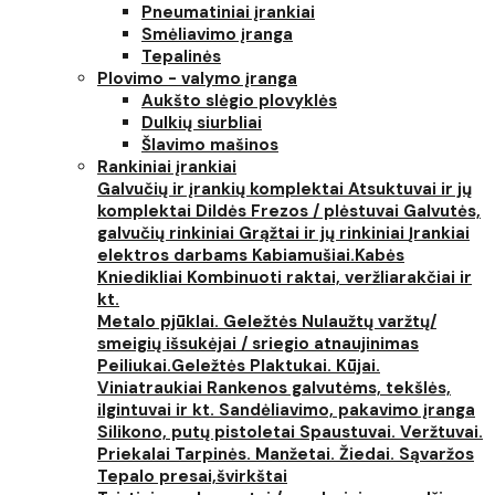
Pneumatiniai įrankiai
Smėliavimo įranga
Tepalinės
Plovimo - valymo įranga
Aukšto slėgio plovyklės
Dulkių siurbliai
Šlavimo mašinos
Rankiniai įrankiai
Galvučių ir įrankių komplektai
Atsuktuvai ir jų
komplektai
Dildės
Frezos / plėstuvai
Galvutės,
galvučių rinkiniai
Grąžtai ir jų rinkiniai
Įrankiai
elektros darbams
Kabiamušiai.Kabės
Kniedikliai
Kombinuoti raktai, veržliarakčiai ir
kt.
Metalo pjūklai. Geležtės
Nulaužtų varžtų/
smeigių išsukėjai / sriegio atnaujinimas
Peiliukai.Geležtės
Plaktukai. Kūjai.
Viniatraukiai
Rankenos galvutėms, tekšlės,
ilgintuvai ir kt.
Sandėliavimo, pakavimo įranga
Silikono, putų pistoletai
Spaustuvai. Veržtuvai.
Priekalai
Tarpinės. Manžetai. Žiedai. Sąvaržos
Tepalo presai,švirkštai