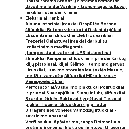
Raktai ratams
Stabdžių sistemos remontas
Užvedimo laidai
Variklių - transmisijos keltuvai,
laikikliai, stendai, kranai
Elektriniai įrankiai
Akumuliatoriniai įrankiai
Orapūtės
Betono
šlifuokliai
Betono vibratoriai
Diskiniai pjūklai
Ekscentriniai šlifuokliai
Elektros varikliai
Frezeriai
Galąstuvai
Įrankiai darbui su
izoliacinėmis medžiagomis
Įtampos stabilizatoriai, UPS`ai
Juostinai
šlifuokliai
Kampiniai šlifuokliai ir priedai
Karštų
klijų pistoletai, klijai
Kėlimo - tempimo gervės
Lituokliai, litavimo stotelės
Maišyklės
Metalo,
medžio, vamzdžių šlifuokliai
Mūro frezos -
Vagapjovės
Obliai
Perforatoriai/Atskėlimo plaktukai
Poliruokliai
ir priedai
Siaurapjūkliai
Sienų ir lubų šlifuokliai
Skardos žirklės
Suktuvai / gręžtuvai
Tiesiniai
pjūklai
Tiesiniai šlifuokliai ir jų priedai
Ultragarsinės vonelės
Vamzdžių lituokliai -
suvirinimo aparatai
Veržliasukiai
Apšvietimo įranga
Deimantinio
gręžimo įrenginiai
Elektros ilgintuvai
Graveriai