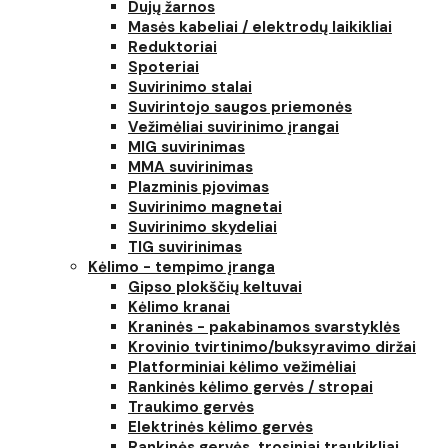
Dujų žarnos
Masės kabeliai / elektrodų laikikliai
Reduktoriai
Spoteriai
Suvirinimo stalai
Suvirintojo saugos priemonės
Vežimėliai suvirinimo įrangai
MIG suvirinimas
MMA suvirinimas
Plazminis pjovimas
Suvirinimo magnetai
Suvirinimo skydeliai
TIG suvirinimas
Kėlimo - tempimo įranga
Gipso plokščių keltuvai
Kėlimo kranai
Kraninės - pakabinamos svarstyklės
Krovinio tvirtinimo/buksyravimo diržai
Platforminiai kėlimo vežimėliai
Rankinės kėlimo gervės / stropai
Traukimo gervės
Elektrinės kėlimo gervės
Rankinės gervės, trosiniai traukikliai