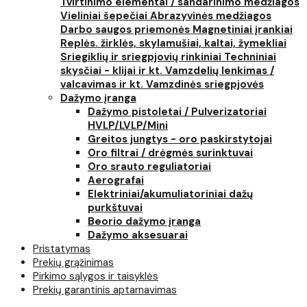
Tvirtinimo elementai / sandarinimo medžiagos
Vieliniai šepečiai
Abrazyvinės medžiagos
Darbo saugos priemonės
Magnetiniai įrankiai
Replės. žirklės, skylamušiai, kaltai, žymekliai
Sriegiklių ir sriegpjovių rinkiniai
Techniniai
skysčiai - klijai ir kt.
Vamzdelių lenkimas /
valcavimas ir kt.
Vamzdinės sriegpjovės
Dažymo įranga
Dažymo pistoletai / Pulverizatoriai
HVLP/LVLP/Mini
Greitos jungtys - oro paskirstytojai
Oro filtrai / drėgmės surinktuvai
Oro srauto reguliatoriai
Aerografai
Elektriniai/akumuliatoriniai dažų
purkštuvai
Beorio dažymo įranga
Dažymo aksesuarai
Pristatymas
Prekių grąžinimas
Pirkimo sąlygos ir taisyklės
Prekių garantinis aptarnavimas