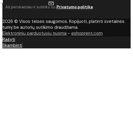
Aš perskaičiau ir sutinku su
Privatumo politika
2026 © Visos teisės saugomos. Kopijuoti, platinti svetainės
turinį be autorių sutikimo draudžiama.
Elektroninių parduotuvių nuoma
-
eshoprent.com
Rašyti
Skambinti