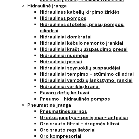
Hidraulinė įranga
Hidraulinės kabelių kirpimo žirklės
Hidraulinės pompos
Hidraulinės stotelės, presų pompos,
cilindrai
Hidrauliniai domkratai
Hidrauliniai kėbulo remonto įrankiai
Hidrauliniai kraštų užspaudimo presai
Hidrauliniai nuemėjai
Hidrauliniai presai
Hidrauliniai spyruoklių suspaudėjai
Hidrauliniai tempimo - stūmimo cilindrai
Hidrauliniai vamzdžių lankstymo įrankiai
Hidrauliniai variklių kranai
Pavarų dežių keltuvai
Pneumo - hidraulinės pompos
Pneumatinė įranga
Pneumatinės žarnos
Greitos jungtys - perėjimai - antgaliai
Oro srauto filtrai - dregmės filtrai
Oro srauto reguliatoriai
Oro kompresoriai