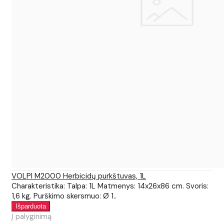
VOLPI M2000 Herbicidų purkštuvas, 1L
Charakteristika: Talpa: 1L Matmenys: 14x26x86 cm. Svoris:
1,6 kg. Purškimo skersmuo: Ø 1..
Į palyginimą