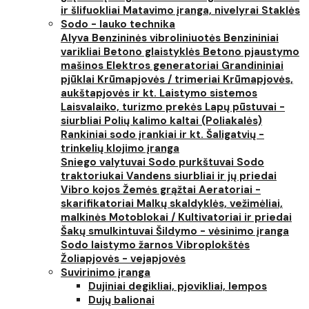
ir šlifuokliai
Matavimo įranga, nivelyrai
Staklės
Sodo - lauko technika
Alyva
Benzininės vibroliniuotės
Benzininiai
varikliai
Betono glaistyklės
Betono pjaustymo
mašinos
Elektros generatoriai
Grandininiai
pjūklai
Krūmapjovės / trimeriai
Krūmapjovės,
aukštapjovės ir kt.
Laistymo sistemos
Laisvalaiko, turizmo prekės
Lapų pūstuvai -
siurbliai
Polių kalimo kaltai (Poliakalės)
Rankiniai sodo įrankiai ir kt.
Šaligatvių -
trinkelių klojimo įranga
Sniego valytuvai
Sodo purkštuvai
Sodo
traktoriukai
Vandens siurbliai ir jų priedai
Vibro kojos
Žemės grąžtai
Aeratoriai -
skarifikatoriai
Malkų skaldyklės, vežimėliai,
malkinės
Motoblokai / Kultivatoriai ir priedai
Šakų smulkintuvai
Šildymo - vėsinimo įranga
Sodo laistymo žarnos
Vibroplokštės
Žoliapjovės - vejapjovės
Suvirinimo įranga
Dujiniai degikliai, pjovikliai, lempos
Dujų balionai