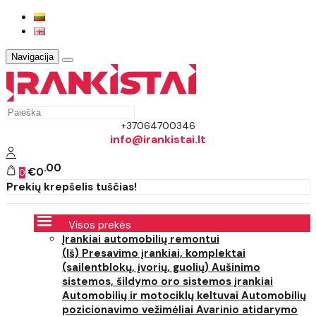
Navigacija
+37064700346
info@irankistai.lt
00
€0
0
Prekių krepšelis tuščias!
Visos prekės
Įrankiai automobilių remontui
(Iš) Presavimo įrankiai, komplektai
(sailentblokų, įvorių, guolių)
Aušinimo
sistemos, šildymo oro sistemos įrankiai
Automobilių ir motociklų keltuvai
Automobilių
pozicionavimo vežimėliai
Avarinio atidarymo