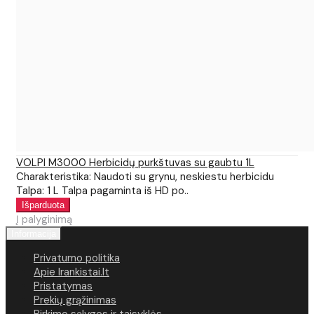
VOLPI M3000 Herbicidų purkštuvas su gaubtu 1L
Charakteristika: Naudoti su grynu, neskiestu herbicidu
Talpa: 1 L Talpa pagaminta iš HD po..
Į palyginimą
Informacija
Privatumo politika
Apie Irankistai.lt
Pristatymas
Prekių grąžinimas