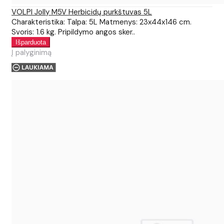
VOLPI Jolly M5V Herbicidų purkštuvas 5L
Charakteristika: Talpa: 5L Matmenys: 23x44x146 cm.
Svoris: 1.6 kg. Pripildymo angos sker..
Į palyginimą