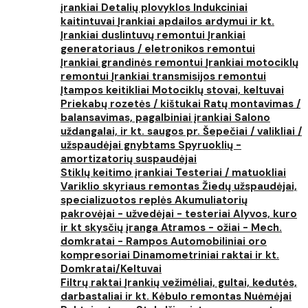
įrankiai
Detalių plovyklos
Indukciniai
kaitintuvai
Įrankiai apdailos ardymui ir kt.
Įrankiai duslintuvų remontui
Įrankiai
generatoriaus / eletronikos remontui
Įrankiai grandinės remontui
Įrankiai motociklų
remontui
Įrankiai transmisijos remontui
Įtampos keitikliai
Motociklų stovai, keltuvai
Priekabų rozetės / kištukai
Ratų montavimas /
balansavimas, pagalbiniai įrankiai
Salono
uždangalai, ir kt. saugos pr.
Šepečiai / valikliai /
užspaudėjai gnybtams
Spyruoklių -
amortizatorių suspaudėjai
Stiklų keitimo įrankiai
Testeriai / matuokliai
Variklio skyriaus remontas
Žiedų užspaudėjai,
specializuotos replės
Akumuliatorių
pakrovėjai - užvedėjai - testeriai
Alyvos, kuro
ir kt skysčių įranga
Atramos - ožiai - Mech.
domkratai - Rampos
Automobiliniai oro
kompresoriai
Dinamometriniai raktai ir kt.
Domkratai/Keltuvai
Filtrų raktai
Įrankių vežimėliai, gultai, kedutės,
darbastaliai ir kt.
Kėbulo remontas
Nuėmėjai