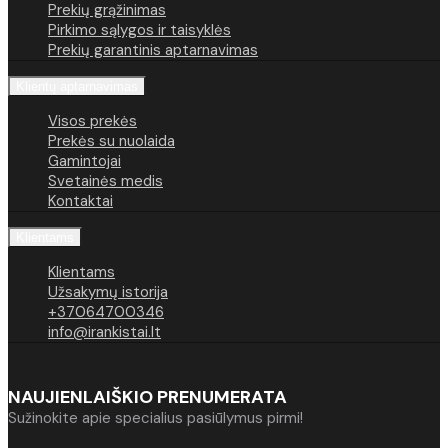
Prekių grąžinimas
Pirkimo sąlygos ir taisyklės
Prekių garantinis aptarnavimas
Klientų aptarnavimas
Visos prekės
Prekės su nuolaida
Gamintojai
Svetainės medis
Kontaktai
Klientams
Klientams
Užsakymų istorija
+37064700346
info@irankistai.lt
NAUJIENLAIŠKIO PRENUMERATA
Sužinokite apie specialius pasiūlymus pirmi!