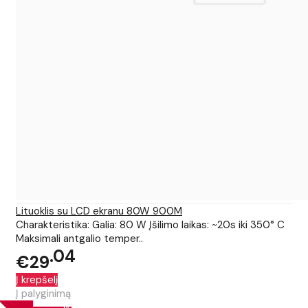
Lituoklis su LCD ekranu 80W 900M
Charakteristika: Galia: 80 W Įšilimo laikas: ~20s iki 350° C
Maksimali antgalio temper..
04
€29
Į krepšelį
Į palyginimą