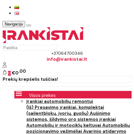
Navigacija
+37064700346
info@irankistai.lt
00
€0
0
Prekių krepšelis tuščias!
Visos prekės
Įrankiai automobilių remontui
(Iš) Presavimo įrankiai, komplektai
(sailentblokų, įvorių, guolių)
Aušinimo
sistemos, šildymo oro sistemos įrankiai
Automobilių ir motociklų keltuvai
Automobilių
pozicionavimo vežimėliai
Avarinio atidarymo