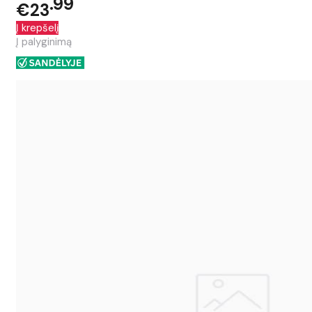
99
€23
Į krepšelį
Į palyginimą