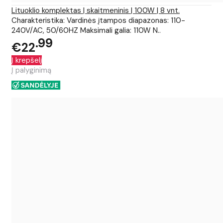
Lituoklio komplektas | skaitmeninis | 100W | 8 vnt.
Charakteristika: Vardinės įtampos diapazonas: 110-
240V/AC, 50/60HZ Maksimali galia: 110W N..
99
€22
Į krepšelį
Į palyginimą