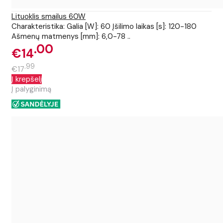
Lituoklis smailus 60W
Charakteristika: Galia [W]: 60 Įšilimo laikas [s]: 120-180
Ašmenų matmenys [mm]: 6,0-78 ..
00
€14
99
€17
Į krepšelį
Į palyginimą