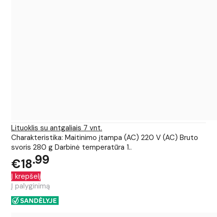
Lituoklis su antgaliais 7 vnt.
Charakteristika: Maitinimo įtampa (AC) 220 V (AC) Bruto
svoris 280 g Darbinė temperatūra 1..
99
€18
Į krepšelį
Į palyginimą