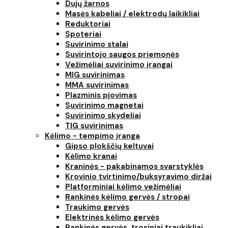
Dujų žarnos
Masės kabeliai / elektrodų laikikliai
Reduktoriai
Spoteriai
Suvirinimo stalai
Suvirintojo saugos priemonės
Vežimėliai suvirinimo įrangai
MIG suvirinimas
MMA suvirinimas
Plazminis pjovimas
Suvirinimo magnetai
Suvirinimo skydeliai
TIG suvirinimas
Kėlimo - tempimo įranga
Gipso plokščių keltuvai
Kėlimo kranai
Kraninės - pakabinamos svarstyklės
Krovinio tvirtinimo/buksyravimo diržai
Platforminiai kėlimo vežimėliai
Rankinės kėlimo gervės / stropai
Traukimo gervės
Elektrinės kėlimo gervės
Rankinės gervės, trosiniai traukikliai