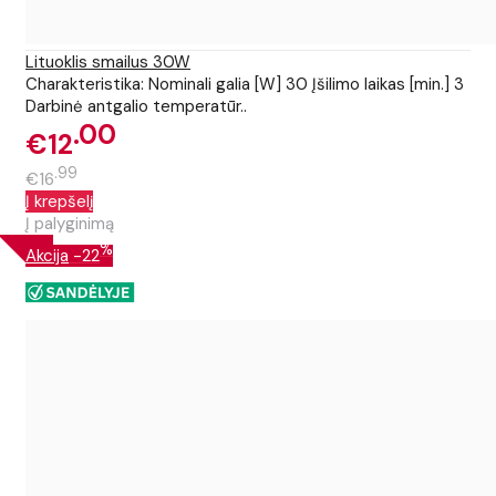
Lituoklis smailus 30W
Charakteristika: Nominali galia [W] 30 Įšilimo laikas [min.] 3
Darbinė antgalio temperatūr..
00
€12
99
€16
Į krepšelį
Į palyginimą
%
Akcija
-22