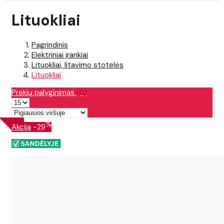
Lituokliai
Pagrindinis
Elektriniai įrankiai
Lituokliai, litavimo stotelės
Lituokliai
Prekių palyginimas
(0)
%
Akcija
-29