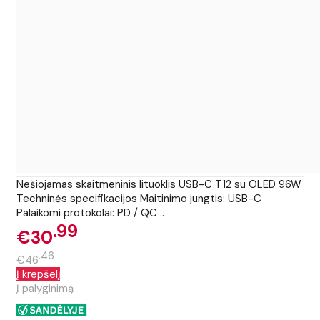
Nešiojamas skaitmeninis lituoklis USB-C T12 su OLED 96W
Techninės specifikacijos Maitinimo jungtis: USB-C
Palaikomi protokolai: PD / QC ..
99
€30
46
€46
Į krepšelį
Į palyginimą