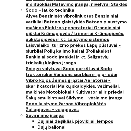
ir šlifuokliai
Matavimo įranga, nivelyrai
Staklės
Sodo - lauko technika
Alyva
Benzininės vibroliniuotės
Benzininiai
varikliai
Betono glaistyklės
Betono pjaustymo
mašinos
Elektros generatoriai
Grandininiai
pjūklai
Krūmapjovės / trimeriai
Krūmapjovės,
aukštapjovės ir kt.
Laistymo sistemos
Laisvalaiko, turizmo prekės
Lapų pūstuvai -
siurbliai
Polių kalimo kaltai (Poliakalės)
Rankiniai sodo įrankiai ir kt.
Šaligatvių -
trinkelių klojimo įranga
Sniego valytuvai
Sodo purkštuvai
Sodo
traktoriukai
Vandens siurbliai ir jų priedai
Vibro kojos
Žemės grąžtai
Aeratoriai -
skarifikatoriai
Malkų skaldyklės, vežimėliai,
malkinės
Motoblokai / Kultivatoriai ir priedai
Šakų smulkintuvai
Šildymo - vėsinimo įranga
Sodo laistymo žarnos
Vibroplokštės
Žoliapjovės - vejapjovės
Suvirinimo įranga
Dujiniai degikliai, pjovikliai, lempos
Dujų balionai