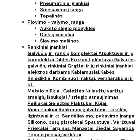
Pneumatiniai įrankiai
Smėliavimo įranga
Tepalinės
Plovimo - valymo įranga
Aukšto slėgio plovyklės
Dulkių siurbliai
Šlavimo mašinos
Rankiniai įrankiai
Galvučių ir įrankių komplektai
Atsuktuvai ir jų
komplektai
Dildės
Frezos / plėstuvai
Galvutės,
galvučių rinkiniai
Grąžtai ir jų rinkiniai
Įrankiai
elektros darbams
Kabiamušiai.Kabės
Kniedikliai
Kombinuoti raktai, veržliarakčiai ir
kt.
Metalo pjūklai. Geležtės
Nulaužtų varžtų/
smeigių išsukėjai / sriegio atnaujinimas
Peiliukai.Geležtės
Plaktukai. Kūjai.
Viniatraukiai
Rankenos galvutėms, tekšlės,
ilgintuvai ir kt.
Sandėliavimo, pakavimo įranga
Silikono, putų pistoletai
Spaustuvai. Veržtuvai.
Priekalai
Tarpinės. Manžetai. Žiedai. Sąvaržos
Tepalo presai,švirkštai