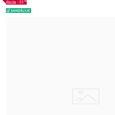
%
Akcija
-33