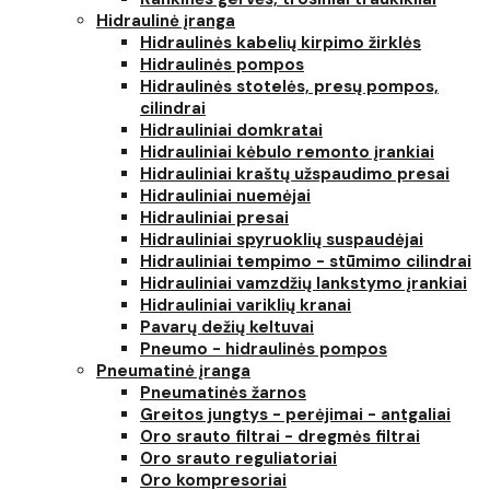
Hidraulinė įranga
Hidraulinės kabelių kirpimo žirklės
Hidraulinės pompos
Hidraulinės stotelės, presų pompos,
cilindrai
Hidrauliniai domkratai
Hidrauliniai kėbulo remonto įrankiai
Hidrauliniai kraštų užspaudimo presai
Hidrauliniai nuemėjai
Hidrauliniai presai
Hidrauliniai spyruoklių suspaudėjai
Hidrauliniai tempimo - stūmimo cilindrai
Hidrauliniai vamzdžių lankstymo įrankiai
Hidrauliniai variklių kranai
Pavarų dežių keltuvai
Pneumo - hidraulinės pompos
Pneumatinė įranga
Pneumatinės žarnos
Greitos jungtys - perėjimai - antgaliai
Oro srauto filtrai - dregmės filtrai
Oro srauto reguliatoriai
Oro kompresoriai