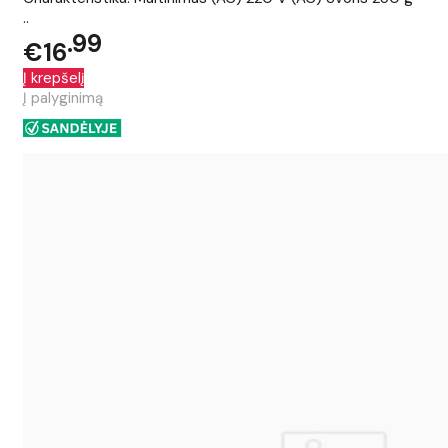
..
99
€16
Į krepšelį
Į palyginimą