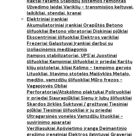
Raktai ratams
Stabdžių sistemos remontas
Užvedimo laidai
Variklių - transmisijos keltuvai,
laikikliai, stendai, kranai
Elektriniai įrankiai
Akumuliatoriniai įrankiai
Orapūtės
Betono
šlifuokliai
Betono vibratoriai
Diskiniai pjūklai
Ekscentriniai šlifuokliai
Elektros varikliai
Frezeriai
Galąstuvai
Įrankiai darbui su
izoliacinėmis medžiagomis
Įtampos stabilizatoriai, UPS`ai
Juostinai
šlifuokliai
Kampiniai šlifuokliai ir priedai
Karštų
klijų pistoletai, klijai
Kėlimo - tempimo gervės
Lituokliai, litavimo stotelės
Maišyklės
Metalo,
medžio, vamzdžių šlifuokliai
Mūro frezos -
Vagapjovės
Obliai
Perforatoriai/Atskėlimo plaktukai
Poliruokliai
ir priedai
Siaurapjūkliai
Sienų ir lubų šlifuokliai
Skardos žirklės
Suktuvai / gręžtuvai
Tiesiniai
pjūklai
Tiesiniai šlifuokliai ir jų priedai
Ultragarsinės vonelės
Vamzdžių lituokliai -
suvirinimo aparatai
Veržliasukiai
Apšvietimo įranga
Deimantinio
gręžimo įrenginiai
Elektros ilgintuvai
Graveriai