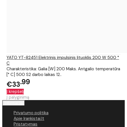
YATO YT-82451 Elektrinis impulsinis lituoklis 200 W 500 °
C
Charakteristika: Galia [W] 200 Maks. Antgalio temperatūra
[° C] 500 S2 darbo laikas 12..
99
€33
Į krepšelį
Į palyginimą
Informacija
Privatumo politika
Apie Irankistai.lt
Pristatymas