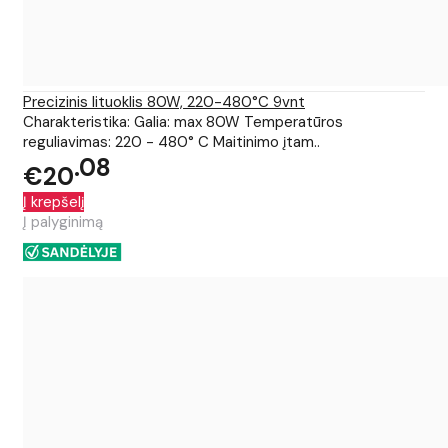
Precizinis lituoklis 80W, 220-480°C 9vnt
Charakteristika: Galia: max 80W Temperatūros
reguliavimas: 220 - 480° C Maitinimo įtam..
08
€20
Į krepšelį
Į palyginimą