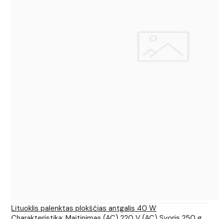
Lituoklis palenktas plokščias antgalis 40 W
Charakteristika: Maitinimas (AC) 220 V (AC) Svoris 250 g