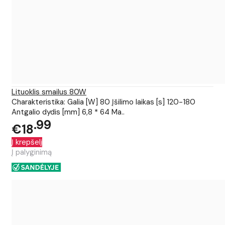
Lituoklis smailus 80W
Charakteristika: Galia [W] 80 Įšilimo laikas [s] 120-180
Antgalio dydis [mm] 6,8 * 64 Ma..
99
€18
Į krepšelį
Į palyginimą