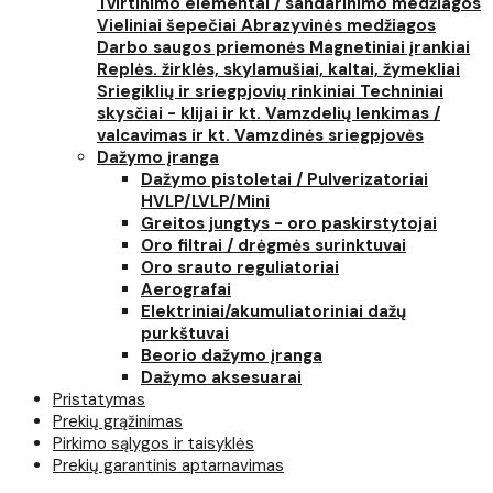
Tvirtinimo elementai / sandarinimo medžiagos
Vieliniai šepečiai
Abrazyvinės medžiagos
Darbo saugos priemonės
Magnetiniai įrankiai
Replės. žirklės, skylamušiai, kaltai, žymekliai
Sriegiklių ir sriegpjovių rinkiniai
Techniniai
skysčiai - klijai ir kt.
Vamzdelių lenkimas /
valcavimas ir kt.
Vamzdinės sriegpjovės
Dažymo įranga
Dažymo pistoletai / Pulverizatoriai
HVLP/LVLP/Mini
Greitos jungtys - oro paskirstytojai
Oro filtrai / drėgmės surinktuvai
Oro srauto reguliatoriai
Aerografai
Elektriniai/akumuliatoriniai dažų
purkštuvai
Beorio dažymo įranga
Dažymo aksesuarai
Pristatymas
Prekių grąžinimas
Pirkimo sąlygos ir taisyklės
Prekių garantinis aptarnavimas