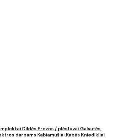
komplektai
Dildės
Frezos / plėstuvai
Galvutės,
elektros darbams
Kabiamušiai.Kabės
Kniedikliai