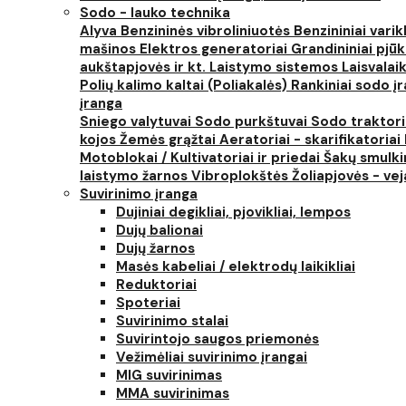
Sodo - lauko technika
Alyva
Benzininės vibroliniuotės
Benzininiai varik
mašinos
Elektros generatoriai
Grandininiai pjūk
aukštapjovės ir kt.
Laistymo sistemos
Laisvalai
Polių kalimo kaltai (Poliakalės)
Rankiniai sodo įra
įranga
Sniego valytuvai
Sodo purkštuvai
Sodo traktor
kojos
Žemės grąžtai
Aeratoriai - skarifikatoriai
Motoblokai / Kultivatoriai ir priedai
Šakų smulki
laistymo žarnos
Vibroplokštės
Žoliapjovės - ve
Suvirinimo įranga
Dujiniai degikliai, pjovikliai, lempos
Dujų balionai
Dujų žarnos
Masės kabeliai / elektrodų laikikliai
Reduktoriai
Spoteriai
Suvirinimo stalai
Suvirintojo saugos priemonės
Vežimėliai suvirinimo įrangai
MIG suvirinimas
MMA suvirinimas