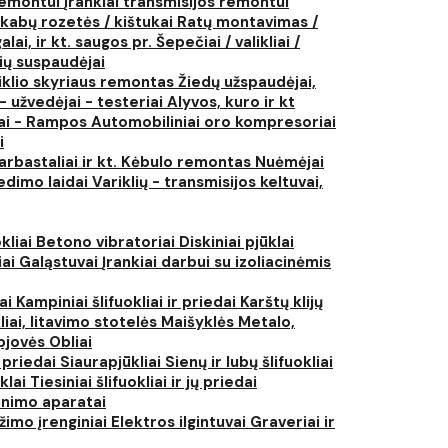
 remontui
Įrankiai transmisijos remontui
kabų rozetės / kištukai
Ratų montavimas /
lai, ir kt. saugos pr.
Šepečiai / valikliai /
ių suspaudėjai
iklio skyriaus remontas
Žiedų užspaudėjai,
- užvedėjai - testeriai
Alyvos, kuro ir kt
tai - Rampos
Automobiliniai oro kompresoriai
i
arbastaliai ir kt.
Kėbulo remontas
Nuėmėjai
edimo laidai
Variklių - transmisijos keltuvai,
kliai
Betono vibratoriai
Diskiniai pjūklai
iai
Galąstuvai
Įrankiai darbui su izoliacinėmis
iai
Kampiniai šlifuokliai ir priedai
Karštų klijų
liai, litavimo stotelės
Maišyklės
Metalo,
pjovės
Obliai
r priedai
Siaurapjūkliai
Sienų ir lubų šlifuokliai
ūklai
Tiesiniai šlifuokliai ir jų priedai
rinimo aparatai
žimo įrenginiai
Elektros ilgintuvai
Graveriai ir