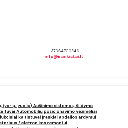
+37064700346
info@irankistai.lt
, įvorių, guolių)
Aušinimo sistemos, šildymo
keltuvai
Automobilių pozicionavimo vežimėliai
dukciniai kaitintuvai
Įrankiai apdailos ardymui
atoriaus / eletronikos remontui