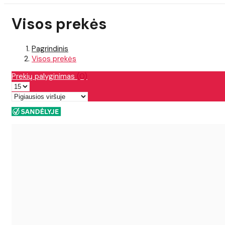
Visos prekės
Pagrindinis
Visos prekės
Prekių palyginimas
(0)