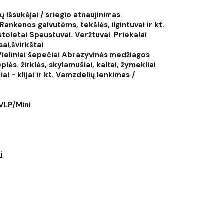
ų išsukėjai / sriegio atnaujinimas
Rankenos galvutėms, tekšlės, ilgintuvai ir kt.
istoletai
Spaustuvai. Veržtuvai. Priekalai
ai,švirkštai
Vieliniai šepečiai
Abrazyvinės medžiagos
plės. žirklės, skylamušiai, kaltai, žymekliai
i - klijai ir kt.
Vamzdelių lenkimas /
LVLP/Mini
i