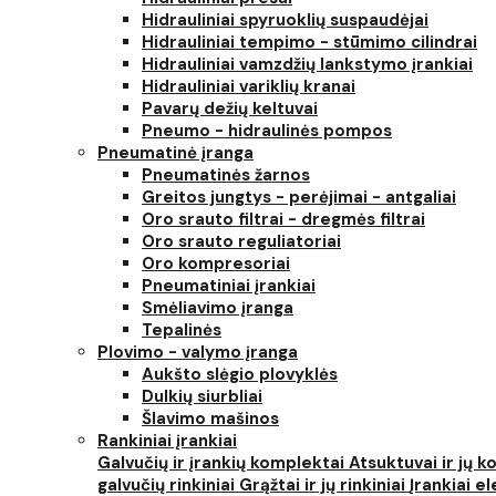
Hidrauliniai spyruoklių suspaudėjai
Hidrauliniai tempimo - stūmimo cilindrai
Hidrauliniai vamzdžių lankstymo įrankiai
Hidrauliniai variklių kranai
Pavarų dežių keltuvai
Pneumo - hidraulinės pompos
Pneumatinė įranga
Pneumatinės žarnos
Greitos jungtys - perėjimai - antgaliai
Oro srauto filtrai - dregmės filtrai
Oro srauto reguliatoriai
Oro kompresoriai
Pneumatiniai įrankiai
Smėliavimo įranga
Tepalinės
Plovimo - valymo įranga
Aukšto slėgio plovyklės
Dulkių siurbliai
Šlavimo mašinos
Rankiniai įrankiai
Galvučių ir įrankių komplektai
Atsuktuvai ir jų 
galvučių rinkiniai
Grąžtai ir jų rinkiniai
Įrankiai 