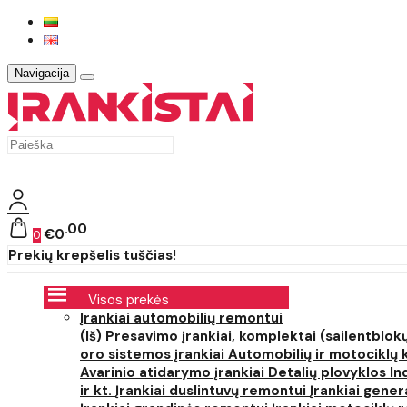
Navigacija
00
€0
0
Prekių krepšelis tuščias!
Visos prekės
Įrankiai automobilių remontui
(Iš) Presavimo įrankiai, komplektai (sailentblokų
oro sistemos įrankiai
Automobilių ir motociklų 
Avarinio atidarymo įrankiai
Detalių plovyklos
In
ir kt.
Įrankiai duslintuvų remontui
Įrankiai gener