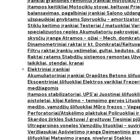
Įrankiai grandinės remontui
Įrankiai motociklų
Įtampos keitikliai
Motociklų stovai, keltuvai
Prie
balansavimas, pagalbiniai įrankiai
Salono uždanga
užspaudėjai gnybtams
Spyruoklių - amortizator
Stiklų keitimo įrankiai
Testeriai / matuokliai
Var
specializuotos replės
Akumuliatorių pakrovėjai 
skysčių įranga
Atramos - ožiai - Mech. domkra
Dinamometriniai raktai ir kt.
Domkratai/Keltuva
Filtrų raktai
Įrankių vežimėliai, gultai, kedutės, d
Raktai ratams
Stabdžių sistemos remontas
Užv
laikikliai, stendai, kranai
Elektriniai įrankiai
Akumuliatoriniai įrankiai
Orapūtės
Betono šlifuo
Ekscentriniai šlifuokliai
Elektros varikliai
Frezer
medžiagomis
Įtampos stabilizatoriai, UPS`ai
Juostinai šlifuokl
pistoletai, klijai
Kėlimo - tempimo gervės
Lituok
medžio, vamzdžių šlifuokliai
Mūro frezos - Vaga
Perforatoriai/Atskėlimo plaktukai
Poliruokliai i
Skardos žirklės
Suktuvai / gręžtuvai
Tiesiniai pj
Ultragarsinės vonelės
Vamzdžių lituokliai - suvi
Veržliasukiai
Apšvietimo įranga
Deimantinio grę
šlifuokliai
Matavimo įranga, nivelyrai
Staklės