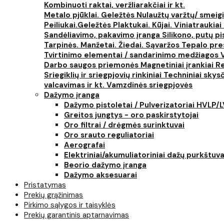
Kombinuoti raktai, veržliarakčiai ir kt.
Metalo pjūklai. Geležtės
Nulaužtų varžtų/ smeigi
Peiliukai.Geležtės
Plaktukai. Kūjai. Viniatraukiai
Sandėliavimo, pakavimo įranga
Silikono, putų p
Tarpinės. Manžetai. Žiedai. Sąvaržos
Tepalo pres
Tvirtinimo elementai / sandarinimo medžiagos
Darbo saugos priemonės
Magnetiniai įrankiai
Re
Sriegiklių ir sriegpjovių rinkiniai
Techniniai skysčia
valcavimas ir kt.
Vamzdinės sriegpjovės
Dažymo įranga
Dažymo pistoletai / Pulverizatoriai HVLP/
Greitos jungtys - oro paskirstytojai
Oro filtrai / drėgmės surinktuvai
Oro srauto reguliatoriai
Aerografai
Elektriniai/akumuliatoriniai dažų purkštuva
Beorio dažymo įranga
Dažymo aksesuarai
Pristatymas
Prekių grąžinimas
Pirkimo sąlygos ir taisyklės
Prekių garantinis aptarnavimas