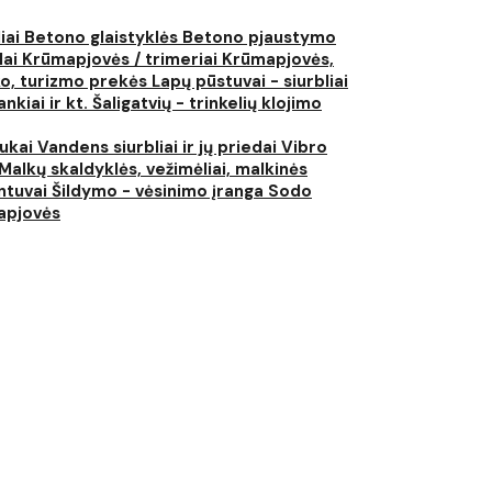
liai
Betono glaistyklės
Betono pjaustymo
lai
Krūmapjovės / trimeriai
Krūmapjovės,
ko, turizmo prekės
Lapų pūstuvai - siurbliai
nkiai ir kt.
Šaligatvių - trinkelių klojimo
iukai
Vandens siurbliai ir jų priedai
Vibro
Malkų skaldyklės, vežimėliai, malkinės
ntuvai
Šildymo - vėsinimo įranga
Sodo
japjovės