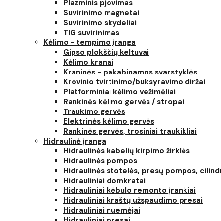
Plazminis pjovimas
Suvirinimo magnetai
Suvirinimo skydeliai
TIG suvirinimas
Kėlimo - tempimo įranga
Gipso plokščių keltuvai
Kėlimo kranai
Kraninės - pakabinamos svarstyklės
Krovinio tvirtinimo/buksyravimo diržai
Platforminiai kėlimo vežimėliai
Rankinės kėlimo gervės / stropai
Traukimo gervės
Elektrinės kėlimo gervės
Rankinės gervės, trosiniai traukikliai
Hidraulinė įranga
Hidraulinės kabelių kirpimo žirklės
Hidraulinės pompos
Hidraulinės stotelės, presų pompos, cilind
Hidrauliniai domkratai
Hidrauliniai kėbulo remonto įrankiai
Hidrauliniai kraštų užspaudimo presai
Hidrauliniai nuemėjai
Hidrauliniai presai