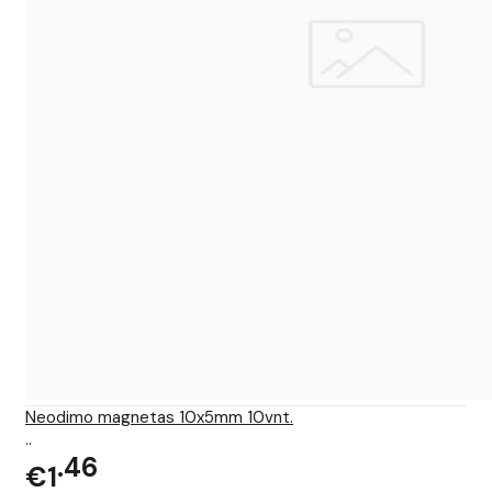
Neodimo magnetas 10x5mm 10vnt.
..
46
€1