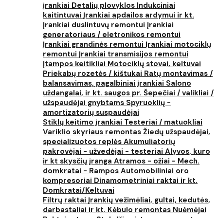
įrankiai
Detalių plovyklos
Indukciniai
kaitintuvai
Įrankiai apdailos ardymui ir kt.
Įrankiai duslintuvų remontui
Įrankiai
generatoriaus / eletronikos remontui
Įrankiai grandinės remontui
Įrankiai motociklų
remontui
Įrankiai transmisijos remontui
Įtampos keitikliai
Motociklų stovai, keltuvai
Priekabų rozetės / kištukai
Ratų montavimas /
balansavimas, pagalbiniai įrankiai
Salono
uždangalai, ir kt. saugos pr.
Šepečiai / valikliai /
užspaudėjai gnybtams
Spyruoklių -
amortizatorių suspaudėjai
Stiklų keitimo įrankiai
Testeriai / matuokliai
Variklio skyriaus remontas
Žiedų užspaudėjai,
specializuotos replės
Akumuliatorių
pakrovėjai - užvedėjai - testeriai
Alyvos, kuro
ir kt skysčių įranga
Atramos - ožiai - Mech.
domkratai - Rampos
Automobiliniai oro
kompresoriai
Dinamometriniai raktai ir kt.
Domkratai/Keltuvai
Filtrų raktai
Įrankių vežimėliai, gultai, kedutės,
darbastaliai ir kt.
Kėbulo remontas
Nuėmėjai