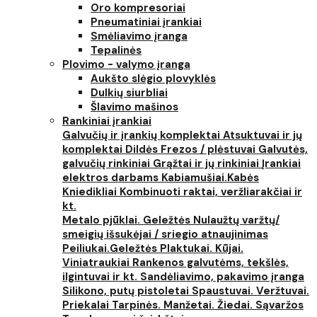
Oro kompresoriai
Pneumatiniai įrankiai
Smėliavimo įranga
Tepalinės
Plovimo - valymo įranga
Aukšto slėgio plovyklės
Dulkių siurbliai
Šlavimo mašinos
Rankiniai įrankiai
Galvučių ir įrankių komplektai
Atsuktuvai ir jų
komplektai
Dildės
Frezos / plėstuvai
Galvutės,
galvučių rinkiniai
Grąžtai ir jų rinkiniai
Įrankiai
elektros darbams
Kabiamušiai.Kabės
Kniedikliai
Kombinuoti raktai, veržliarakčiai ir
kt.
Metalo pjūklai. Geležtės
Nulaužtų varžtų/
smeigių išsukėjai / sriegio atnaujinimas
Peiliukai.Geležtės
Plaktukai. Kūjai.
Viniatraukiai
Rankenos galvutėms, tekšlės,
ilgintuvai ir kt.
Sandėliavimo, pakavimo įranga
Silikono, putų pistoletai
Spaustuvai. Veržtuvai.
Priekalai
Tarpinės. Manžetai. Žiedai. Sąvaržos