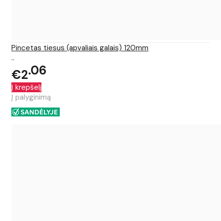
Pincetas tiesus (apvaliais galais) 120mm
..
06
€2
Į krepšelį
Į palyginimą