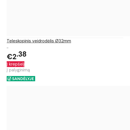
Teleskopinis veidrodėlis Ø32mm
..
38
€2
Į krepšelį
Į palyginimą