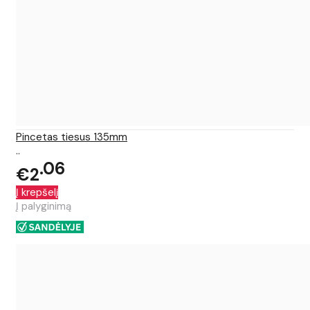
Pincetas tiesus 135mm
..
06
€2
Į krepšelį
Į palyginimą