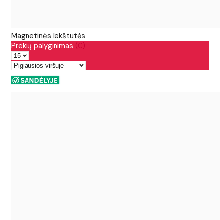
Magnetinės lekštutės
Prekių palyginimas
(0)