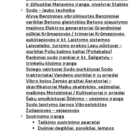
ir šlifuokliai
Matavimo įranga, nivelyrai
Staklės
Sodo - lauko technika
Alyva
Benzininės vibroliniuotės
Benzininiai
varikliai
Betono glaistyklės
Betono pjaustymo
mašinos
Elektros generatoriai
Grandininiai
pjūklai
Krūmapjovės / trimeriai
Krūmapjovės,
aukštapjovės ir kt.
Laistymo sistemos
Laisvalaiko, turizmo prekės
Lapų pūstuvai -
siurbliai
Polių kalimo kaltai (Poliakalės)
Rankiniai sodo įrankiai ir kt.
Šaligatvių -
trinkelių klojimo įranga
Sniego valytuvai
Sodo purkštuvai
Sodo
traktoriukai
Vandens siurbliai ir jų priedai
Vibro kojos
Žemės grąžtai
Aeratoriai -
skarifikatoriai
Malkų skaldyklės, vežimėliai,
malkinės
Motoblokai / Kultivatoriai ir priedai
Šakų smulkintuvai
Šildymo - vėsinimo įranga
Sodo laistymo žarnos
Vibroplokštės
Žoliapjovės - vejapjovės
Suvirinimo įranga
Taškinio suvirinimo aparatai
Dujiniai degikliai, pjovikliai, lempos