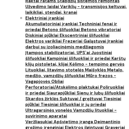
Raktai ratams
Stabdžių sistemos remontas
Užvedimo laidai
Variklių - transmisijos keltuvai,
laikikliai, stendai, kranai
Elektriniai įrankiai
Akumuliatoriniai įrankiai
Techniniai fenai ir
priedai
Betono šlifuokliai
Betono vibratoriai
Diskiniai pjūklai
Ekscentriniai šlifuokliai
Elektros varikliai
Frezeriai
Galąstuvai
Įrankiai
darbui su izoliacinėmis medžiagomis
Įtampos stabilizatoriai, UPS`ai
Juostiniai
šlifuokliai
Kampiniai šlifuokliai ir priedai
Karštų
klijų pistoletai, klijai
Kėlimo - tempimo gervės
Lituokliai, litavimo stotelės
Maišyklės
Metalo,
medžio, vamzdžių šlifuokliai
Mūro frezos -
Vagapjovės
Obliai
Perforatoriai/Atskėlimo plaktukai
Poliruokliai
ir priedai
Siaurapjūkliai
Sienų ir lubų šlifuokliai
Skardos žirklės
Suktuvai / gręžtuvai
Tiesiniai
pjūklai
Tiesiniai šlifuokliai ir jų priedai
Ultragarsinės vonelės
Vamzdžių lituokliai -
suvirinimo aparatai
Veržliasukiai
Apšvietimo įranga
Deimantinio
gręžimo įrenginiai
Elektros ilgintuvai
Graveriai