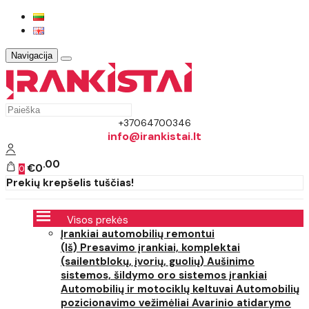
Navigacija
+37064700346
info@irankistai.lt
00
€0
0
Prekių krepšelis tuščias!
Visos prekės
Įrankiai automobilių remontui
(Iš) Presavimo įrankiai, komplektai
(sailentblokų, įvorių, guolių)
Aušinimo
sistemos, šildymo oro sistemos įrankiai
Automobilių ir motociklų keltuvai
Automobilių
pozicionavimo vežimėliai
Avarinio atidarymo