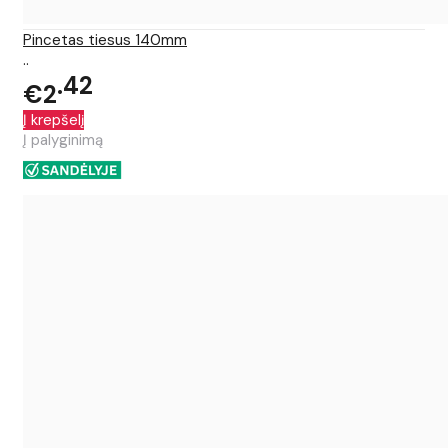
Pincetas tiesus 140mm
..
42
€2
Į krepšelį
Į palyginimą