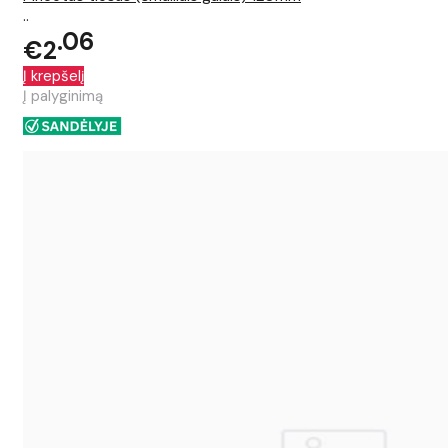
..
06
€2
Į krepšelį
Į palyginimą