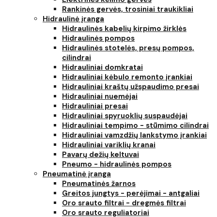
Rankinės gervės, trosiniai traukikliai
Hidraulinė įranga
Hidraulinės kabelių kirpimo žirklės
Hidraulinės pompos
Hidraulinės stotelės, presų pompos,
cilindrai
Hidrauliniai domkratai
Hidrauliniai kėbulo remonto įrankiai
Hidrauliniai kraštų užspaudimo presai
Hidrauliniai nuemėjai
Hidrauliniai presai
Hidrauliniai spyruoklių suspaudėjai
Hidrauliniai tempimo - stūmimo cilindrai
Hidrauliniai vamzdžių lankstymo įrankiai
Hidrauliniai variklių kranai
Pavarų dežių keltuvai
Pneumo - hidraulinės pompos
Pneumatinė įranga
Pneumatinės žarnos
Greitos jungtys - perėjimai - antgaliai
Oro srauto filtrai - dregmės filtrai
Oro srauto reguliatoriai