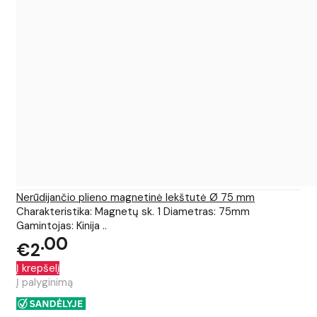
Nerūdijančio plieno magnetinė lekštutė Ø 75 mm
Charakteristika: Magnetų sk. 1 Diametras: 75mm
Gamintojas: Kinija ..
00
€2
Į krepšelį
Į palyginimą