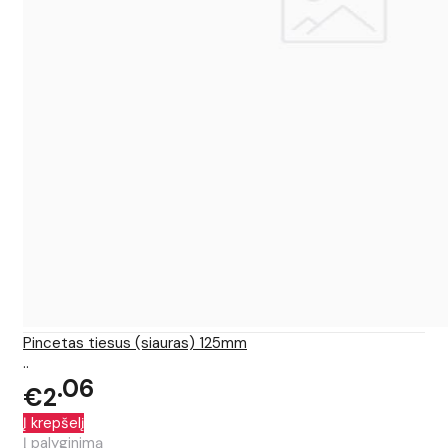
Pincetas tiesus (siauras) 125mm
..
06
€2
Į krepšelį
Į palyginimą