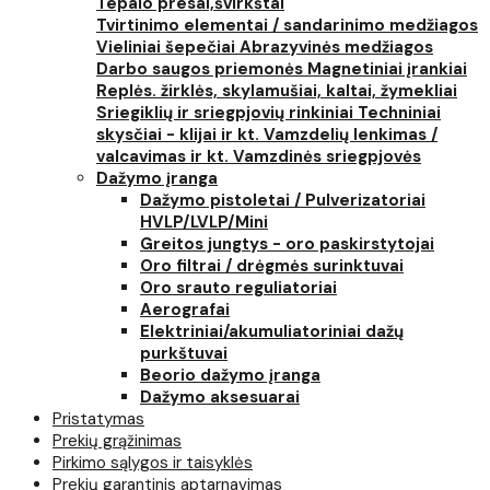
Tepalo presai,švirkštai
Tvirtinimo elementai / sandarinimo medžiagos
Vieliniai šepečiai
Abrazyvinės medžiagos
Darbo saugos priemonės
Magnetiniai įrankiai
Replės. žirklės, skylamušiai, kaltai, žymekliai
Sriegiklių ir sriegpjovių rinkiniai
Techniniai
skysčiai - klijai ir kt.
Vamzdelių lenkimas /
valcavimas ir kt.
Vamzdinės sriegpjovės
Dažymo įranga
Dažymo pistoletai / Pulverizatoriai
HVLP/LVLP/Mini
Greitos jungtys - oro paskirstytojai
Oro filtrai / drėgmės surinktuvai
Oro srauto reguliatoriai
Aerografai
Elektriniai/akumuliatoriniai dažų
purkštuvai
Beorio dažymo įranga
Dažymo aksesuarai
Pristatymas
Prekių grąžinimas
Pirkimo sąlygos ir taisyklės
Prekių garantinis aptarnavimas