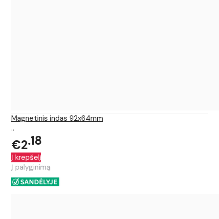
Magnetinis indas 92x64mm
..
18
€2
Į krepšelį
Į palyginimą