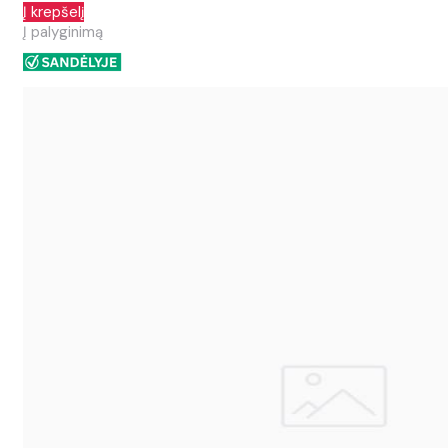
Į krepšelį
Į palyginimą