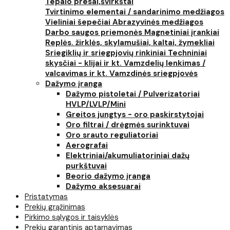
Tepalo presai,švirkštai
Tvirtinimo elementai / sandarinimo medžiagos
Vieliniai šepečiai
Abrazyvinės medžiagos
Darbo saugos priemonės
Magnetiniai įrankiai
Replės. žirklės, skylamušiai, kaltai, žymekliai
Sriegiklių ir sriegpjovių rinkiniai
Techniniai
skysčiai - klijai ir kt.
Vamzdelių lenkimas /
valcavimas ir kt.
Vamzdinės sriegpjovės
Dažymo įranga
Dažymo pistoletai / Pulverizatoriai
HVLP/LVLP/Mini
Greitos jungtys - oro paskirstytojai
Oro filtrai / drėgmės surinktuvai
Oro srauto reguliatoriai
Aerografai
Elektriniai/akumuliatoriniai dažų
purkštuvai
Beorio dažymo įranga
Dažymo aksesuarai
Pristatymas
Prekių grąžinimas
Pirkimo sąlygos ir taisyklės
Prekių garantinis aptarnavimas