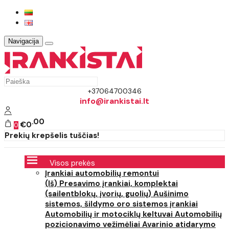
Navigacija
+37064700346
info@irankistai.lt
00
€0
0
Prekių krepšelis tuščias!
Visos prekės
Įrankiai automobilių remontui
(Iš) Presavimo įrankiai, komplektai
(sailentblokų, įvorių, guolių)
Aušinimo
sistemos, šildymo oro sistemos įrankiai
Automobilių ir motociklų keltuvai
Automobilių
pozicionavimo vežimėliai
Avarinio atidarymo