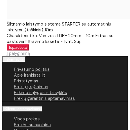
Šiltnamio laistymo sistema STARTER su automatiniu
laistymu (taškinis) 10m
Charakteristika: Vamzdis LDPE 20mm - 10m Filtras su
pastovia filtravimo kasete - 1vnt. Suj..
Į palyginimą
Informacija
Privatumo politika
Apie Irankistai.lt
Pristatymas
Prekių grąžinimas
Pirkimo sąlygos ir taisyklės
Prekių garantinis aptarnavimas
Klientų aptarnavimas
Visos prekės
Prekės su nuolaida