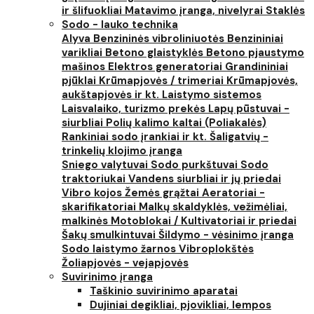
ir šlifuokliai
Matavimo įranga, nivelyrai
Staklės
Sodo - lauko technika
Alyva
Benzininės vibroliniuotės
Benzininiai
varikliai
Betono glaistyklės
Betono pjaustymo
mašinos
Elektros generatoriai
Grandininiai
pjūklai
Krūmapjovės / trimeriai
Krūmapjovės,
aukštapjovės ir kt.
Laistymo sistemos
Laisvalaiko, turizmo prekės
Lapų pūstuvai -
siurbliai
Polių kalimo kaltai (Poliakalės)
Rankiniai sodo įrankiai ir kt.
Šaligatvių -
trinkelių klojimo įranga
Sniego valytuvai
Sodo purkštuvai
Sodo
traktoriukai
Vandens siurbliai ir jų priedai
Vibro kojos
Žemės grąžtai
Aeratoriai -
skarifikatoriai
Malkų skaldyklės, vežimėliai,
malkinės
Motoblokai / Kultivatoriai ir priedai
Šakų smulkintuvai
Šildymo - vėsinimo įranga
Sodo laistymo žarnos
Vibroplokštės
Žoliapjovės - vejapjovės
Suvirinimo įranga
Taškinio suvirinimo aparatai
Dujiniai degikliai, pjovikliai, lempos