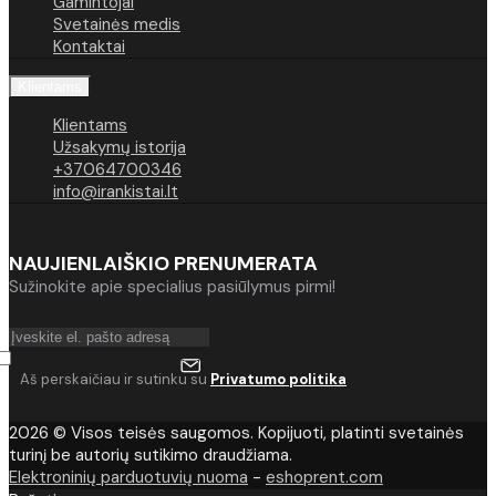
Gamintojai
Svetainės medis
Kontaktai
Klientams
Klientams
Užsakymų istorija
+37064700346
info@irankistai.lt
NAUJIENLAIŠKIO PRENUMERATA
Sužinokite apie specialius pasiūlymus pirmi!
Aš perskaičiau ir sutinku su
Privatumo politika
2026 © Visos teisės saugomos. Kopijuoti, platinti svetainės
turinį be autorių sutikimo draudžiama.
Elektroninių parduotuvių nuoma
-
eshoprent.com