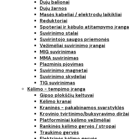
Dujų balionai
Dujų žarnos
Masės kabeliai / elektrodų laikikliai
Reduktoriai
Spoteriai ir kėbulo atitampymo įranga
Suvirinimo stalai
Suvirintojo saugos priemonės
Vežimėliai suvirinimo įrangai
MIG suvirinimas
MMA suvirinimas
Plazminis pjovimas
Suvirinimo magnetai
Suvirinimo skydeliai
TIG suvirinimas
Kėlimo - tempimo įranga
Gipso plokščių keltuvai
Kėlimo kranai
Kraninės - pakabinamos svarstyklės
Krovinio tvirtinimo/buksyravimo diržai
Platforminiai kėlimo vežimėliai
Rankinės kėlimo gervės / stropai
Traukimo gervės
Elektrinės kėlimo gervės