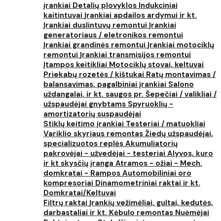
įrankiai
Detalių plovyklos
Indukciniai
kaitintuvai
Įrankiai apdailos ardymui ir kt.
Įrankiai duslintuvų remontui
Įrankiai
generatoriaus / eletronikos remontui
Įrankiai grandinės remontui
Įrankiai motociklų
remontui
Įrankiai transmisijos remontui
Įtampos keitikliai
Motociklų stovai, keltuvai
Priekabų rozetės / kištukai
Ratų montavimas /
balansavimas, pagalbiniai įrankiai
Salono
uždangalai, ir kt. saugos pr.
Šepečiai / valikliai /
užspaudėjai gnybtams
Spyruoklių -
amortizatorių suspaudėjai
Stiklų keitimo įrankiai
Testeriai / matuokliai
Variklio skyriaus remontas
Žiedų užspaudėjai,
specializuotos replės
Akumuliatorių
pakrovėjai - užvedėjai - testeriai
Alyvos, kuro
ir kt skysčių įranga
Atramos - ožiai - Mech.
domkratai - Rampos
Automobiliniai oro
kompresoriai
Dinamometriniai raktai ir kt.
Domkratai/Keltuvai
Filtrų raktai
Įrankių vežimėliai, gultai, kedutės,
darbastaliai ir kt.
Kėbulo remontas
Nuėmėjai