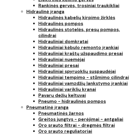
Rankinės gervės, trosiniai traukikliai
Hidraulinė įranga
Hidraulinės kabelių kirpimo žirklės
Hidraulinės pompos
Hidraulinės stotelės, presų pompos,
cilindrai
Hidrauliniai domkratai
Hidrauliniai kėbulo remonto įrankiai
Hidrauliniai kraštų užspaudimo presai
Hidrauliniai nuemėjai
Hidrauliniai presai
Hidrauliniai spyruoklių suspaudėjai
Hidrauliniai tempimo - stūmimo cilindrai
Hidrauliniai vamzdžių lankstymo įrankiai
Hidrauliniai variklių kranai
Pavarų dežių keltuvai
Pneumo - hidraulinės pompos
Pneumatinė įranga
Pneumatinės žarnos
Greitos jungtys - perėjimai - antgaliai
Oro srauto filtrai - dregmės filtrai
Oro srauto reguliatoriai