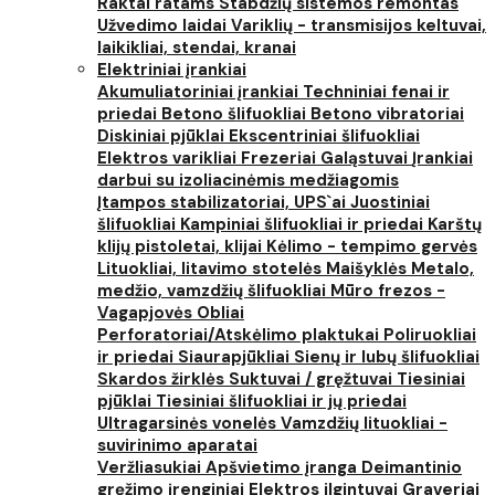
Raktai ratams
Stabdžių sistemos remontas
Užvedimo laidai
Variklių - transmisijos keltuvai,
laikikliai, stendai, kranai
Elektriniai įrankiai
Akumuliatoriniai įrankiai
Techniniai fenai ir
priedai
Betono šlifuokliai
Betono vibratoriai
Diskiniai pjūklai
Ekscentriniai šlifuokliai
Elektros varikliai
Frezeriai
Galąstuvai
Įrankiai
darbui su izoliacinėmis medžiagomis
Įtampos stabilizatoriai, UPS`ai
Juostiniai
šlifuokliai
Kampiniai šlifuokliai ir priedai
Karštų
klijų pistoletai, klijai
Kėlimo - tempimo gervės
Lituokliai, litavimo stotelės
Maišyklės
Metalo,
medžio, vamzdžių šlifuokliai
Mūro frezos -
Vagapjovės
Obliai
Perforatoriai/Atskėlimo plaktukai
Poliruokliai
ir priedai
Siaurapjūkliai
Sienų ir lubų šlifuokliai
Skardos žirklės
Suktuvai / gręžtuvai
Tiesiniai
pjūklai
Tiesiniai šlifuokliai ir jų priedai
Ultragarsinės vonelės
Vamzdžių lituokliai -
suvirinimo aparatai
Veržliasukiai
Apšvietimo įranga
Deimantinio
gręžimo įrenginiai
Elektros ilgintuvai
Graveriai