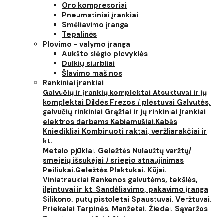
Oro kompresoriai
Pneumatiniai įrankiai
Smėliavimo įranga
Tepalinės
Plovimo - valymo įranga
Aukšto slėgio plovyklės
Dulkių siurbliai
Šlavimo mašinos
Rankiniai įrankiai
Galvučių ir įrankių komplektai
Atsuktuvai ir jų
komplektai
Dildės
Frezos / plėstuvai
Galvutės,
galvučių rinkiniai
Grąžtai ir jų rinkiniai
Įrankiai
elektros darbams
Kabiamušiai.Kabės
Kniedikliai
Kombinuoti raktai, veržliarakčiai ir
kt.
Metalo pjūklai. Geležtės
Nulaužtų varžtų/
smeigių išsukėjai / sriegio atnaujinimas
Peiliukai.Geležtės
Plaktukai. Kūjai.
Viniatraukiai
Rankenos galvutėms, tekšlės,
ilgintuvai ir kt.
Sandėliavimo, pakavimo įranga
Silikono, putų pistoletai
Spaustuvai. Veržtuvai.
Priekalai
Tarpinės. Manžetai. Žiedai. Sąvaržos