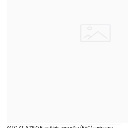
YATO YT-82250 Plastikinių vamzdžių (PVC) suvirinimo