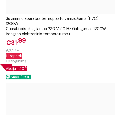
Suvirinimo aparatas termoplasto vamzdžiams (PVC)
1200W
Charakteristika: Įtampa 230 V, 50 Hz Galingumas 1200W
Įrengtas elektroninis temperatūros r..
99
€31
72
€38
Į krepšelį
Į palyginimą
%
Akcija
-40