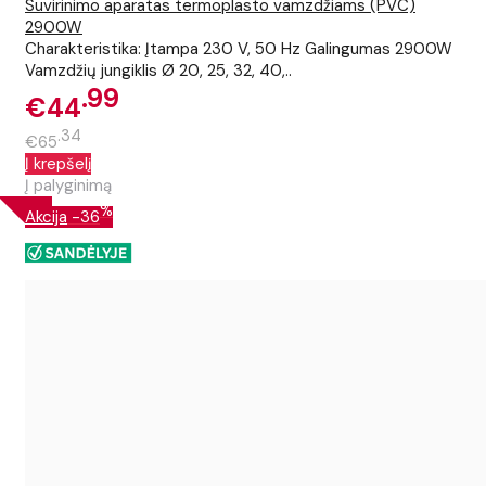
Suvirinimo aparatas termoplasto vamzdžiams (PVC)
2900W
Charakteristika: Įtampa 230 V, 50 Hz Galingumas 2900W
Vamzdžių jungiklis Ø 20, 25, 32, 40,..
99
€44
34
€65
Į krepšelį
Į palyginimą
%
Akcija
-36