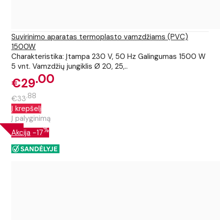
Suvirinimo aparatas termoplasto vamzdžiams (PVC)
1500W
Charakteristika: Įtampa 230 V, 50 Hz Galingumas 1500 W
5 vnt. Vamzdžių jungiklis Ø 20, 25,..
00
€29
88
€33
Į krepšelį
Į palyginimą
%
Akcija
-17