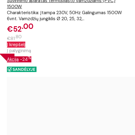
Suvirinimo aparatas termoplasto vamzdžiams (PVC)
1500W
Charakteristika: Įtampa 230V, 50Hz Galingumas 1500W
6vnt. Vamzdžių jungiklis Ø 20, 25, 32,..
00
€52
80
€81
Į krepšelį
Į palyginimą
%
Akcija
-24