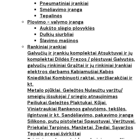
Pneumatiniai įrankiai
Smėliavimo įranga
Tepalinės
Plovimo - valymo įranga
Aukšto slėgio plovyklės
Dulkių siurbliai
Šlavimo mašinos
Rankiniai įrankiai
Galvučių ir įrankių komplektai
Atsuktuvai ir jų
komplektai
Dildės
Frezos / plėstuvai
Galvutės,
galvučių rinkiniai
Grąžtai ir jų rinkiniai
Įrankiai
elektros darbams
Kabiamušiai.Kabės
Kniedikliai
Kombinuoti raktai, veržliarakčiai ir
kt.
Metalo pjūklai. Geležtės
Nulaužtų varžtų/
smeigių išsukėjai / sriegio atnaujinimas
Peiliukai.Geležtės
Plaktukai. Kūjai.
Viniatraukiai
Rankenos galvutėms, tekšlės,
ilgintuvai ir kt.
Sandėliavimo, pakavimo įranga
Silikono, putų pistoletai
Spaustuvai. Veržtuvai.
Priekalai
Tarpinės. Manžetai. Žiedai. Sąvaržos
Tepalo presai,švirkštai