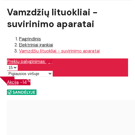
Vamzdžių lituokliai -
suvirinimo aparatai
Pagrindinis
Elektriniai įrankiai
Vamzdžių lituokliai - suvirinimo aparatai
Prekių palyginimas
(0)
%
Akcija
-14