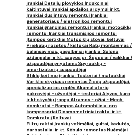
įrankiai
Detalių plovyklos
Indukciniai
kaitintuvai
Įrankiai apdailos ardymui ir kt.
Įrankiai duslintuvų remontui
Įrankiai
generatoriaus / eletronikos remontui
Įrankiai grandinės remontui
Įrankiai motociklų
remontui
Įrankiai transmisijos remontui
Įtampos keitikliai
Motociklų stovai, keltuvai
Priekabų rozetės / kištukai
Ratų montavimas /
balansavimas, pagalbiniai įrankiai
Salono
uždangalai, ir kt. saugos pr.
Šepečiai / valikliai /
užspaudėjai gnybtams
Spyruoklių -
amortizatorių suspaudėjai
Stiklų keitimo įrankiai
Testeriai / matuokliai
Variklio skyriaus remontas
Žiedų užspaudėjai,
specializuotos replės
Akumuliatorių
pakrovėjai - užvedėjai - testeriai
Alyvos, kuro
ir kt skysčių įranga
Atramos - ožiai - Mech.
domkratai - Rampos
Automobiliniai oro
kompresoriai
Dinamometriniai raktai ir kt.
Domkratai/Keltuvai
Filtrų raktai
Įrankių vežimėliai, gultai, kedutės,
darbastaliai ir kt.
Kėbulo remontas
Nuėmėjai