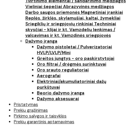
Tvirtinimo elementai / sandarinimo medžiagos
Vieliniai šepečiai
Abrazyvinės medžiagos
Darbo saugos priemonės
Magnetiniai įrankiai
Replės. žirklės, skylamušiai, kaltai, žymekliai
Sriegiklių ir sriegpjovių rinkiniai
Techniniai
skysčiai - klijai ir kt.
Vamzdelių lenkimas /
valcavimas ir kt.
Vamzdinės sriegpjovės
Dažymo įranga
Dažymo pistoletai / Pulverizatoriai
HVLP/LVLP/Mini
Greitos jungtys - oro paskirstytojai
Oro filtrai / drėgmės surinktuvai
Oro srauto reguliatoriai
Aerografai
Elektriniai/akumuliatoriniai dažų
purkštuvai
Beorio dažymo įranga
Dažymo aksesuarai
Pristatymas
Prekių grąžinimas
Pirkimo sąlygos ir taisyklės
Prekių garantinis aptarnavimas