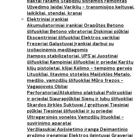
Raktai ratams
Stabdžių sistemos remontas
Užvedimo laidai
Variklių - transmisijos keltuvai,
laikikliai, stendai, kranai
Elektriniai įrankiai
Akumuliatoriniai įrankiai
Orapūtės
Betono
šlifuokliai
Betono vibratoriai
Diskiniai pjūklai
Ekscentriniai šlifuokliai
Elektros varikliai
Frezeriai
Galąstuvai
Įrankiai darbui su
izoliacinėmis medžiagomis
Įtampos stabilizatoriai, UPS`ai
Juostinai
šlifuokliai
Kampiniai šlifuokliai ir priedai
Karštų
klijų pistoletai, klijai
Kėlimo - tempimo gervės
Lituokliai, litavimo stotelės
Maišyklės
Metalo,
medžio, vamzdžių šlifuokliai
Mūro frezos -
Vagapjovės
Obliai
Perforatoriai/Atskėlimo plaktukai
Poliruokliai
ir priedai
Siaurapjūkliai
Sienų ir lubų šlifuokliai
Skardos žirklės
Suktuvai / gręžtuvai
Tiesiniai
pjūklai
Tiesiniai šlifuokliai ir jų priedai
Ultragarsinės vonelės
Vamzdžių lituokliai -
suvirinimo aparatai
Veržliasukiai
Apšvietimo įranga
Deimantinio
gręžimo įrenginiai
Elektros ilgintuvai
Graveriai