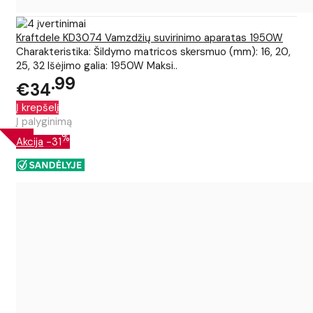
Kraftdele KD3074 Vamzdžių suvirinimo aparatas 1950W
Charakteristika: Šildymo matricos skersmuo (mm): 16, 20,
25, 32 Išėjimo galia: 1950W Maksi..
99
€34
Į krepšelį
Į palyginimą
%
Akcija
-31