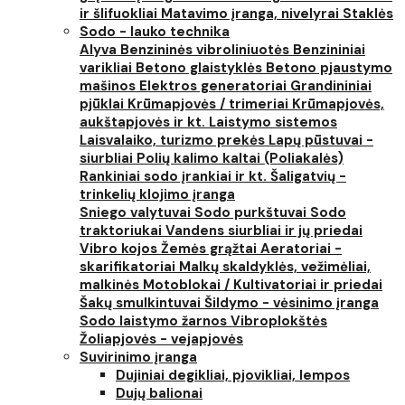
ir šlifuokliai
Matavimo įranga, nivelyrai
Staklės
Sodo - lauko technika
Alyva
Benzininės vibroliniuotės
Benzininiai
varikliai
Betono glaistyklės
Betono pjaustymo
mašinos
Elektros generatoriai
Grandininiai
pjūklai
Krūmapjovės / trimeriai
Krūmapjovės,
aukštapjovės ir kt.
Laistymo sistemos
Laisvalaiko, turizmo prekės
Lapų pūstuvai -
siurbliai
Polių kalimo kaltai (Poliakalės)
Rankiniai sodo įrankiai ir kt.
Šaligatvių -
trinkelių klojimo įranga
Sniego valytuvai
Sodo purkštuvai
Sodo
traktoriukai
Vandens siurbliai ir jų priedai
Vibro kojos
Žemės grąžtai
Aeratoriai -
skarifikatoriai
Malkų skaldyklės, vežimėliai,
malkinės
Motoblokai / Kultivatoriai ir priedai
Šakų smulkintuvai
Šildymo - vėsinimo įranga
Sodo laistymo žarnos
Vibroplokštės
Žoliapjovės - vejapjovės
Suvirinimo įranga
Dujiniai degikliai, pjovikliai, lempos
Dujų balionai