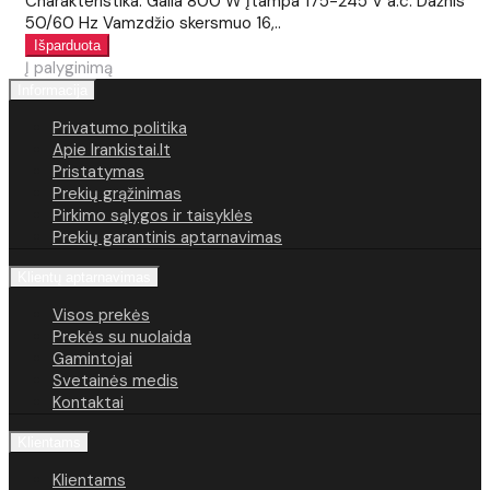
Charakteristika: Galia 800 W Įtampa 175-245 V a.c. Dažnis
50/60 Hz Vamzdžio skersmuo 16,..
Į palyginimą
Informacija
Privatumo politika
Apie Irankistai.lt
Pristatymas
Prekių grąžinimas
Pirkimo sąlygos ir taisyklės
Prekių garantinis aptarnavimas
Klientų aptarnavimas
Visos prekės
Prekės su nuolaida
Gamintojai
Svetainės medis
Kontaktai
Klientams
Klientams