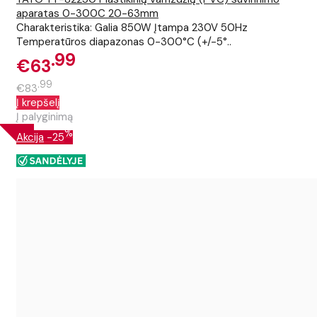
aparatas 0-300C 20-63mm
Charakteristika: Galia 850W Įtampa 230V 50Hz
Temperatūros diapazonas 0-300°C (+/-5°..
99
€63
99
€83
Į krepšelį
Į palyginimą
%
Akcija
-25