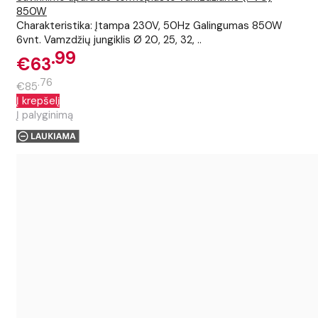
850W
Charakteristika: Įtampa 230V, 50Hz Galingumas 850W
6vnt. Vamzdžių jungiklis Ø 20, 25, 32, ..
99
€63
76
€85
Į krepšelį
Į palyginimą