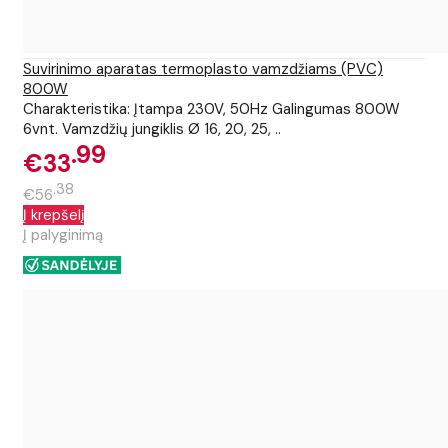
Suvirinimo aparatas termoplasto vamzdžiams (PVC)
800W
Charakteristika: Įtampa 230V, 50Hz Galingumas 800W
6vnt. Vamzdžių jungiklis Ø 16, 20, 25, ..
99
€33
38
€56
Į krepšelį
Į palyginimą