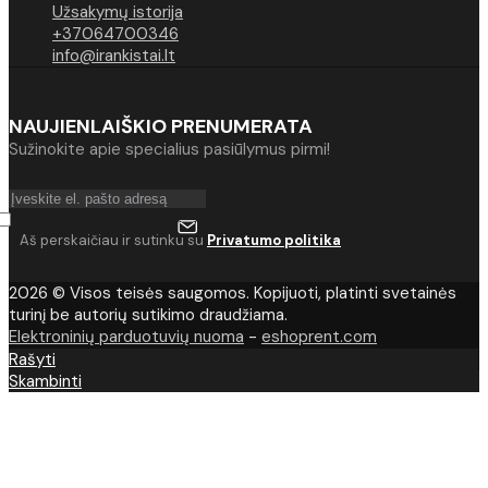
Užsakymų istorija
+37064700346
info@irankistai.lt
NAUJIENLAIŠKIO PRENUMERATA
Sužinokite apie specialius pasiūlymus pirmi!
Aš perskaičiau ir sutinku su
Privatumo politika
2026 © Visos teisės saugomos. Kopijuoti, platinti svetainės
turinį be autorių sutikimo draudžiama.
Elektroninių parduotuvių nuoma
-
eshoprent.com
Rašyti
Skambinti