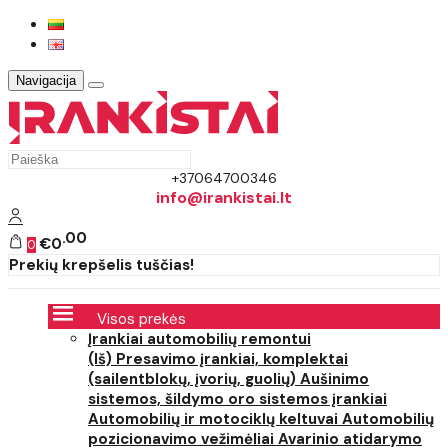
Navigacija
+37064700346
info@irankistai.lt
00
€0
0
Prekių krepšelis tuščias!
Visos prekės
Įrankiai automobilių remontui
(Iš) Presavimo įrankiai, komplektai
(sailentblokų, įvorių, guolių)
Aušinimo
sistemos, šildymo oro sistemos įrankiai
Automobilių ir motociklų keltuvai
Automobilių
pozicionavimo vežimėliai
Avarinio atidarymo