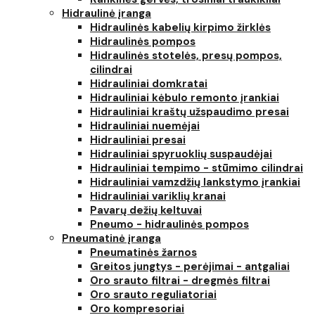
Hidraulinė įranga
Hidraulinės kabelių kirpimo žirklės
Hidraulinės pompos
Hidraulinės stotelės, presų pompos,
cilindrai
Hidrauliniai domkratai
Hidrauliniai kėbulo remonto įrankiai
Hidrauliniai kraštų užspaudimo presai
Hidrauliniai nuemėjai
Hidrauliniai presai
Hidrauliniai spyruoklių suspaudėjai
Hidrauliniai tempimo - stūmimo cilindrai
Hidrauliniai vamzdžių lankstymo įrankiai
Hidrauliniai variklių kranai
Pavarų dežių keltuvai
Pneumo - hidraulinės pompos
Pneumatinė įranga
Pneumatinės žarnos
Greitos jungtys - perėjimai - antgaliai
Oro srauto filtrai - dregmės filtrai
Oro srauto reguliatoriai
Oro kompresoriai