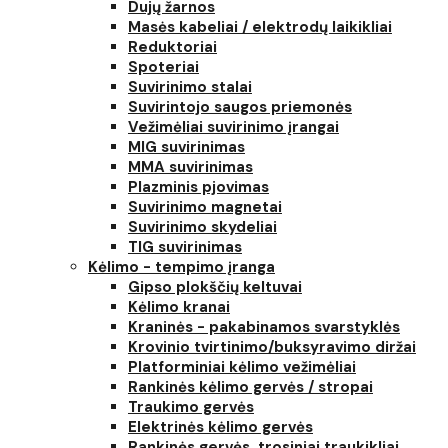
Dujų žarnos
Masės kabeliai / elektrodų laikikliai
Reduktoriai
Spoteriai
Suvirinimo stalai
Suvirintojo saugos priemonės
Vežimėliai suvirinimo įrangai
MIG suvirinimas
MMA suvirinimas
Plazminis pjovimas
Suvirinimo magnetai
Suvirinimo skydeliai
TIG suvirinimas
Kėlimo - tempimo įranga
Gipso plokščių keltuvai
Kėlimo kranai
Kraninės - pakabinamos svarstyklės
Krovinio tvirtinimo/buksyravimo diržai
Platforminiai kėlimo vežimėliai
Rankinės kėlimo gervės / stropai
Traukimo gervės
Elektrinės kėlimo gervės
Rankinės gervės, trosiniai traukikliai