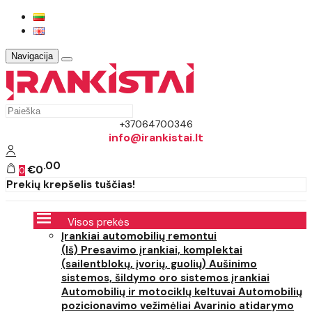
Navigacija
+37064700346
info@irankistai.lt
00
€0
0
Prekių krepšelis tuščias!
Visos prekės
Įrankiai automobilių remontui
(Iš) Presavimo įrankiai, komplektai
(sailentblokų, įvorių, guolių)
Aušinimo
sistemos, šildymo oro sistemos įrankiai
Automobilių ir motociklų keltuvai
Automobilių
pozicionavimo vežimėliai
Avarinio atidarymo