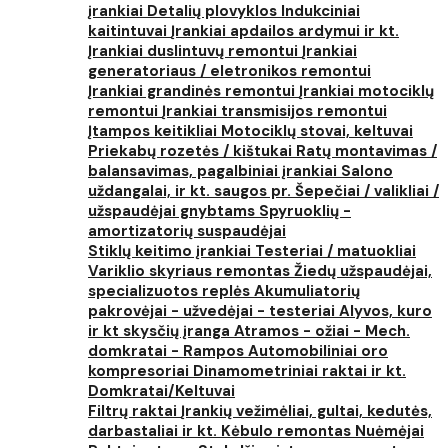
įrankiai
Detalių plovyklos
Indukciniai
kaitintuvai
Įrankiai apdailos ardymui ir kt.
Įrankiai duslintuvų remontui
Įrankiai
generatoriaus / eletronikos remontui
Įrankiai grandinės remontui
Įrankiai motociklų
remontui
Įrankiai transmisijos remontui
Įtampos keitikliai
Motociklų stovai, keltuvai
Priekabų rozetės / kištukai
Ratų montavimas /
balansavimas, pagalbiniai įrankiai
Salono
uždangalai, ir kt. saugos pr.
Šepečiai / valikliai /
užspaudėjai gnybtams
Spyruoklių -
amortizatorių suspaudėjai
Stiklų keitimo įrankiai
Testeriai / matuokliai
Variklio skyriaus remontas
Žiedų užspaudėjai,
specializuotos replės
Akumuliatorių
pakrovėjai - užvedėjai - testeriai
Alyvos, kuro
ir kt skysčių įranga
Atramos - ožiai - Mech.
domkratai - Rampos
Automobiliniai oro
kompresoriai
Dinamometriniai raktai ir kt.
Domkratai/Keltuvai
Filtrų raktai
Įrankių vežimėliai, gultai, kedutės,
darbastaliai ir kt.
Kėbulo remontas
Nuėmėjai