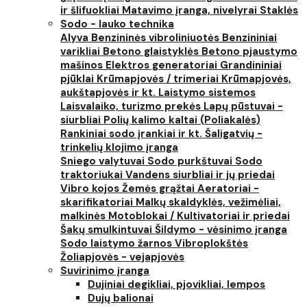
ir šlifuokliai
Matavimo įranga, nivelyrai
Staklės
Sodo - lauko technika
Alyva
Benzininės vibroliniuotės
Benzininiai
varikliai
Betono glaistyklės
Betono pjaustymo
mašinos
Elektros generatoriai
Grandininiai
pjūklai
Krūmapjovės / trimeriai
Krūmapjovės,
aukštapjovės ir kt.
Laistymo sistemos
Laisvalaiko, turizmo prekės
Lapų pūstuvai -
siurbliai
Polių kalimo kaltai (Poliakalės)
Rankiniai sodo įrankiai ir kt.
Šaligatvių -
trinkelių klojimo įranga
Sniego valytuvai
Sodo purkštuvai
Sodo
traktoriukai
Vandens siurbliai ir jų priedai
Vibro kojos
Žemės grąžtai
Aeratoriai -
skarifikatoriai
Malkų skaldyklės, vežimėliai,
malkinės
Motoblokai / Kultivatoriai ir priedai
Šakų smulkintuvai
Šildymo - vėsinimo įranga
Sodo laistymo žarnos
Vibroplokštės
Žoliapjovės - vejapjovės
Suvirinimo įranga
Dujiniai degikliai, pjovikliai, lempos
Dujų balionai