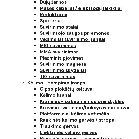
Dujų žarnos
Masės kabeliai / elektrodų laikikliai
Reduktoriai
Spoteriai
Suvirinimo stalai
Suvirintojo saugos priemonės
Vežimėliai suvirinimo įrangai
MIG suvirinimas
MMA suvirinimas
Plazminis pjovimas
Suvirinimo magnetai
Suvirinimo skydeliai
TIG suvirinimas
Kėlimo - tempimo įranga
Gipso plokščių keltuvai
Kėlimo kranai
Kraninės - pakabinamos svarstyklės
Krovinio tvirtinimo/buksyravimo diržai
Platforminiai kėlimo vežimėliai
Rankinės kėlimo gervės / stropai
Traukimo gervės
Elektrinės kėlimo gervės
Rankinės gervės, trosiniai traukikliai