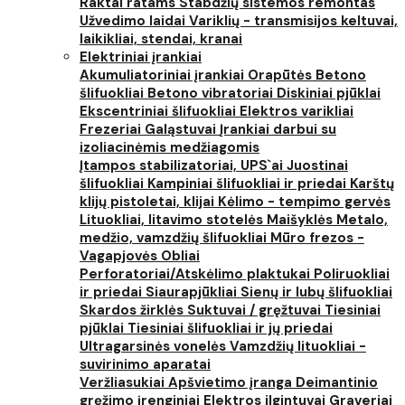
Raktai ratams
Stabdžių sistemos remontas
Užvedimo laidai
Variklių - transmisijos keltuvai,
laikikliai, stendai, kranai
Elektriniai įrankiai
Akumuliatoriniai įrankiai
Orapūtės
Betono
šlifuokliai
Betono vibratoriai
Diskiniai pjūklai
Ekscentriniai šlifuokliai
Elektros varikliai
Frezeriai
Galąstuvai
Įrankiai darbui su
izoliacinėmis medžiagomis
Įtampos stabilizatoriai, UPS`ai
Juostinai
šlifuokliai
Kampiniai šlifuokliai ir priedai
Karštų
klijų pistoletai, klijai
Kėlimo - tempimo gervės
Lituokliai, litavimo stotelės
Maišyklės
Metalo,
medžio, vamzdžių šlifuokliai
Mūro frezos -
Vagapjovės
Obliai
Perforatoriai/Atskėlimo plaktukai
Poliruokliai
ir priedai
Siaurapjūkliai
Sienų ir lubų šlifuokliai
Skardos žirklės
Suktuvai / gręžtuvai
Tiesiniai
pjūklai
Tiesiniai šlifuokliai ir jų priedai
Ultragarsinės vonelės
Vamzdžių lituokliai -
suvirinimo aparatai
Veržliasukiai
Apšvietimo įranga
Deimantinio
gręžimo įrenginiai
Elektros ilgintuvai
Graveriai