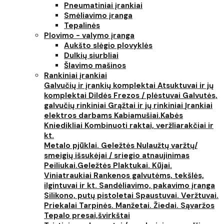
Pneumatiniai įrankiai
Smėliavimo įranga
Tepalinės
Plovimo - valymo įranga
Aukšto slėgio plovyklės
Dulkių siurbliai
Šlavimo mašinos
Rankiniai įrankiai
Galvučių ir įrankių komplektai
Atsuktuvai ir jų
komplektai
Dildės
Frezos / plėstuvai
Galvutės,
galvučių rinkiniai
Grąžtai ir jų rinkiniai
Įrankiai
elektros darbams
Kabiamušiai.Kabės
Kniedikliai
Kombinuoti raktai, veržliarakčiai ir
kt.
Metalo pjūklai. Geležtės
Nulaužtų varžtų/
smeigių išsukėjai / sriegio atnaujinimas
Peiliukai.Geležtės
Plaktukai. Kūjai.
Viniatraukiai
Rankenos galvutėms, tekšlės,
ilgintuvai ir kt.
Sandėliavimo, pakavimo įranga
Silikono, putų pistoletai
Spaustuvai. Veržtuvai.
Priekalai
Tarpinės. Manžetai. Žiedai. Sąvaržos
Tepalo presai,švirkštai