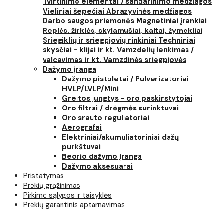
Tvirtinimo elementai / sandarinimo medžiagos
Vieliniai šepečiai
Abrazyvinės medžiagos
Darbo saugos priemonės
Magnetiniai įrankiai
Replės. žirklės, skylamušiai, kaltai, žymekliai
Sriegiklių ir sriegpjovių rinkiniai
Techniniai
skysčiai - klijai ir kt.
Vamzdelių lenkimas /
valcavimas ir kt.
Vamzdinės sriegpjovės
Dažymo įranga
Dažymo pistoletai / Pulverizatoriai
HVLP/LVLP/Mini
Greitos jungtys - oro paskirstytojai
Oro filtrai / drėgmės surinktuvai
Oro srauto reguliatoriai
Aerografai
Elektriniai/akumuliatoriniai dažų
purkštuvai
Beorio dažymo įranga
Dažymo aksesuarai
Pristatymas
Prekių grąžinimas
Pirkimo sąlygos ir taisyklės
Prekių garantinis aptarnavimas