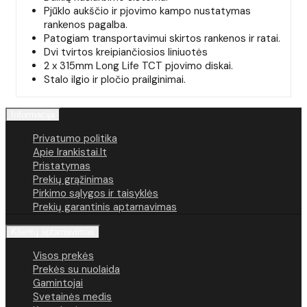
Pjūklo aukščio ir pjovimo kampo nustatymas
rankenos pagalba.
Patogiam transportavimui skirtos rankenos ir ratai.
Dvi tvirtos kreipiančiosios liniuotės
2 x 315mm Long Life TCT pjovimo diskai.
Stalo ilgio ir pločio prailginimai.
Informacija
Privatumo politika
Apie Irankistai.lt
Pristatymas
Prekių grąžinimas
Pirkimo sąlygos ir taisyklės
Prekių garantinis aptarnavimas
Klientų aptarnavimas
Visos prekės
Prekės su nuolaida
Gamintojai
Svetainės medis