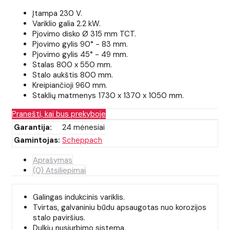
Įtampa 230 V.
Variklio galia 2.2 kW.
Pjovimo disko Ø 315 mm TCT.
Pjovimo gylis 90° - 83 mm.
Pjovimo gylis 45° - 49 mm.
Stalas 800 x 550 mm.
Stalo aukštis 800 mm.
Kreipiančioji 960 mm.
Staklių matmenys 1730 x 1370 x 1050 mm.
Pranešti, kai bus prekyboje
Garantija:
24 mėnesiai
Gamintojas:
Scheppach
Aprašymas
(0) Atsiliepimai
Galingas indukcinis variklis.
Tvirtas, galvaniniu būdu apsaugotas nuo korozijos
stalo paviršius.
Dulkių nusiurbimo sistema.