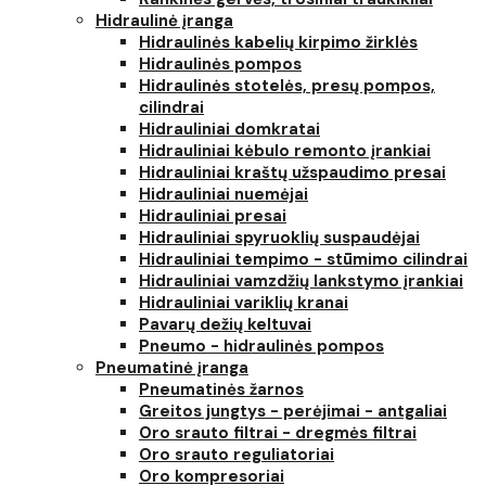
Hidraulinė įranga
Hidraulinės kabelių kirpimo žirklės
Hidraulinės pompos
Hidraulinės stotelės, presų pompos,
cilindrai
Hidrauliniai domkratai
Hidrauliniai kėbulo remonto įrankiai
Hidrauliniai kraštų užspaudimo presai
Hidrauliniai nuemėjai
Hidrauliniai presai
Hidrauliniai spyruoklių suspaudėjai
Hidrauliniai tempimo - stūmimo cilindrai
Hidrauliniai vamzdžių lankstymo įrankiai
Hidrauliniai variklių kranai
Pavarų dežių keltuvai
Pneumo - hidraulinės pompos
Pneumatinė įranga
Pneumatinės žarnos
Greitos jungtys - perėjimai - antgaliai
Oro srauto filtrai - dregmės filtrai
Oro srauto reguliatoriai
Oro kompresoriai