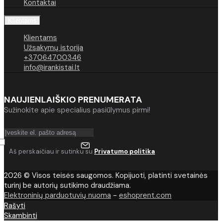
Kontaktai
Klientams
Klientams
Užsakymų istorija
+37064700346
info@irankistai.lt
NAUJIENLAIŠKIO PRENUMERATA
Sužinokite apie specialius pasiūlymus pirmi!
Aš perskaičiau ir sutinku su
Privatumo politika
2026 © Visos teisės saugomos. Kopijuoti, platinti svetainės
turinį be autorių sutikimo draudžiama.
Elektroninių parduotuvių nuoma
-
eshoprent.com
Rašyti
Skambinti