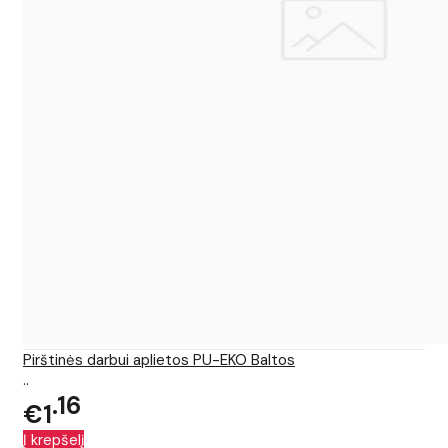
Pirštinės darbui aplietos PU-EKO Baltos
..
16
€1
Į krepšelį