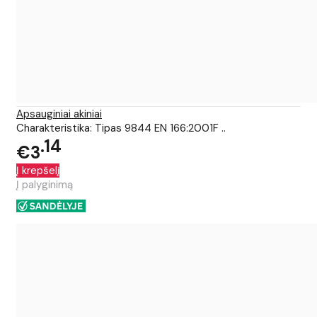
Apsauginiai akiniai
Charakteristika: Tipas 9844 EN 166:2001F ..
14
€3
Į krepšelį
Į palyginimą