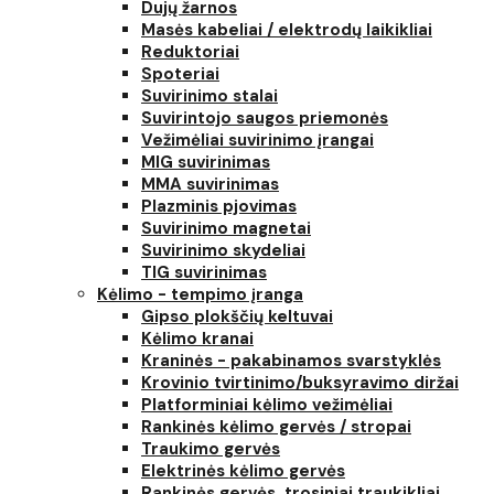
Dujų žarnos
Masės kabeliai / elektrodų laikikliai
Reduktoriai
Spoteriai
Suvirinimo stalai
Suvirintojo saugos priemonės
Vežimėliai suvirinimo įrangai
MIG suvirinimas
MMA suvirinimas
Plazminis pjovimas
Suvirinimo magnetai
Suvirinimo skydeliai
TIG suvirinimas
Kėlimo - tempimo įranga
Gipso plokščių keltuvai
Kėlimo kranai
Kraninės - pakabinamos svarstyklės
Krovinio tvirtinimo/buksyravimo diržai
Platforminiai kėlimo vežimėliai
Rankinės kėlimo gervės / stropai
Traukimo gervės
Elektrinės kėlimo gervės
Rankinės gervės, trosiniai traukikliai