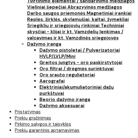
Tvirtinimo elementai / sandarinimo medžiagos
Vieliniai šepečiai
Abrazyvinės medžiagos
Darbo saugos priemonės
Magnetiniai įrankiai
Replės. žirklės, skylamušiai, kaltai, žymekliai
Sriegiklių ir sriegpjovių rinkiniai
Techniniai
skysčiai - klijai ir kt.
Vamzdelių lenkimas /
valcavimas ir kt.
Vamzdinės sriegpjovės
Dažymo įranga
Dažymo pistoletai / Pulverizatoriai
HVLP/LVLP/Mini
Greitos jungtys - oro paskirstytojai
Oro filtrai / drėgmės surinktuvai
Oro srauto reguliatoriai
Aerografai
Elektriniai/akumuliatoriniai dažų
purkštuvai
Beorio dažymo įranga
Dažymo aksesuarai
Pristatymas
Prekių grąžinimas
Pirkimo sąlygos ir taisyklės
Prekių garantinis aptarnavimas