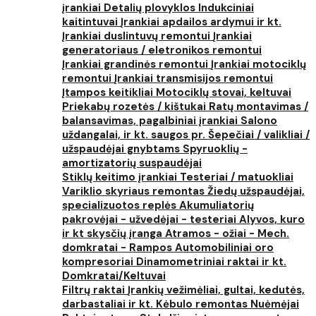
įrankiai
Detalių plovyklos
Indukciniai
kaitintuvai
Įrankiai apdailos ardymui ir kt.
Įrankiai duslintuvų remontui
Įrankiai
generatoriaus / eletronikos remontui
Įrankiai grandinės remontui
Įrankiai motociklų
remontui
Įrankiai transmisijos remontui
Įtampos keitikliai
Motociklų stovai, keltuvai
Priekabų rozetės / kištukai
Ratų montavimas /
balansavimas, pagalbiniai įrankiai
Salono
uždangalai, ir kt. saugos pr.
Šepečiai / valikliai /
užspaudėjai gnybtams
Spyruoklių -
amortizatorių suspaudėjai
Stiklų keitimo įrankiai
Testeriai / matuokliai
Variklio skyriaus remontas
Žiedų užspaudėjai,
specializuotos replės
Akumuliatorių
pakrovėjai - užvedėjai - testeriai
Alyvos, kuro
ir kt skysčių įranga
Atramos - ožiai - Mech.
domkratai - Rampos
Automobiliniai oro
kompresoriai
Dinamometriniai raktai ir kt.
Domkratai/Keltuvai
Filtrų raktai
Įrankių vežimėliai, gultai, kedutės,
darbastaliai ir kt.
Kėbulo remontas
Nuėmėjai