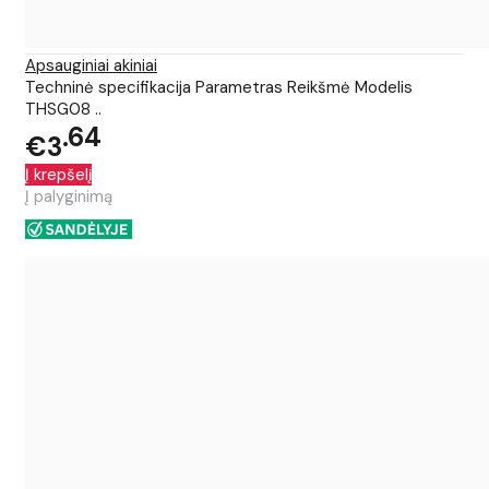
Apsauginiai akiniai
Techninė specifikacija Parametras Reikšmė Modelis
THSG08 ..
64
€3
Į krepšelį
Į palyginimą