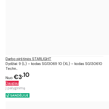
Darbo pirštinės STARLIGHT
Dydžiai: 9 (L) – kodas SG13069 10 (XL) – kodas SG130610
Techn..
10
€3
Nuo
Daugiau
Į palyginimą