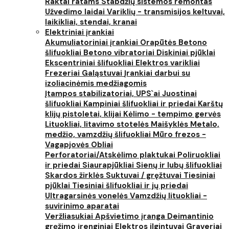
Raktai ratams
Stabdžių sistemos remontas
Užvedimo laidai
Variklių - transmisijos keltuvai,
laikikliai, stendai, kranai
Elektriniai įrankiai
Akumuliatoriniai įrankiai
Orapūtės
Betono
šlifuokliai
Betono vibratoriai
Diskiniai pjūklai
Ekscentriniai šlifuokliai
Elektros varikliai
Frezeriai
Galąstuvai
Įrankiai darbui su
izoliacinėmis medžiagomis
Įtampos stabilizatoriai, UPS`ai
Juostinai
šlifuokliai
Kampiniai šlifuokliai ir priedai
Karštų
klijų pistoletai, klijai
Kėlimo - tempimo gervės
Lituokliai, litavimo stotelės
Maišyklės
Metalo,
medžio, vamzdžių šlifuokliai
Mūro frezos -
Vagapjovės
Obliai
Perforatoriai/Atskėlimo plaktukai
Poliruokliai
ir priedai
Siaurapjūkliai
Sienų ir lubų šlifuokliai
Skardos žirklės
Suktuvai / gręžtuvai
Tiesiniai
pjūklai
Tiesiniai šlifuokliai ir jų priedai
Ultragarsinės vonelės
Vamzdžių lituokliai -
suvirinimo aparatai
Veržliasukiai
Apšvietimo įranga
Deimantinio
gręžimo įrenginiai
Elektros ilgintuvai
Graveriai