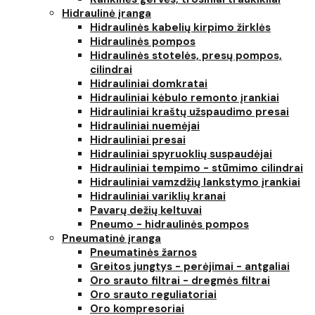
Hidraulinė įranga
Hidraulinės kabelių kirpimo žirklės
Hidraulinės pompos
Hidraulinės stotelės, presų pompos,
cilindrai
Hidrauliniai domkratai
Hidrauliniai kėbulo remonto įrankiai
Hidrauliniai kraštų užspaudimo presai
Hidrauliniai nuemėjai
Hidrauliniai presai
Hidrauliniai spyruoklių suspaudėjai
Hidrauliniai tempimo - stūmimo cilindrai
Hidrauliniai vamzdžių lankstymo įrankiai
Hidrauliniai variklių kranai
Pavarų dežių keltuvai
Pneumo - hidraulinės pompos
Pneumatinė įranga
Pneumatinės žarnos
Greitos jungtys - perėjimai - antgaliai
Oro srauto filtrai - dregmės filtrai
Oro srauto reguliatoriai
Oro kompresoriai