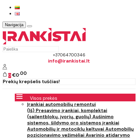
Navigacija
+37064700346
info@irankistai.lt
00
€0
0
Prekių krepšelis tuščias!
Visos prekės
Įrankiai automobilių remontui
(Iš) Presavimo įrankiai, komplektai
(sailentblokų, įvorių, guolių)
Aušinimo
sistemos, šildymo oro sistemos įrankiai
Automobilių ir motociklų keltuvai
Automobilių
pozicionavimo vežimėliai
Avarinio atidarymo