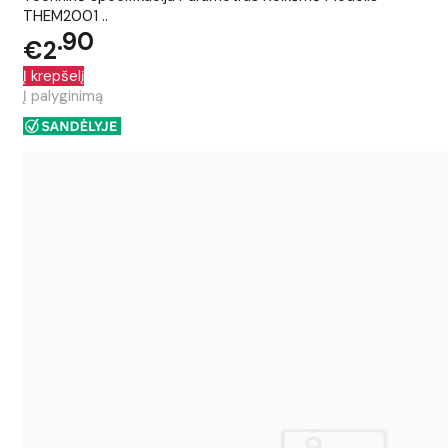
THEM2001 ..
90
€2
Į krepšelį
Į palyginimą