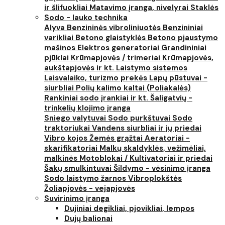
ir šlifuokliai
Matavimo įranga, nivelyrai
Staklės
Sodo - lauko technika
Alyva
Benzininės vibroliniuotės
Benzininiai
varikliai
Betono glaistyklės
Betono pjaustymo
mašinos
Elektros generatoriai
Grandininiai
pjūklai
Krūmapjovės / trimeriai
Krūmapjovės,
aukštapjovės ir kt.
Laistymo sistemos
Laisvalaiko, turizmo prekės
Lapų pūstuvai -
siurbliai
Polių kalimo kaltai (Poliakalės)
Rankiniai sodo įrankiai ir kt.
Šaligatvių -
trinkelių klojimo įranga
Sniego valytuvai
Sodo purkštuvai
Sodo
traktoriukai
Vandens siurbliai ir jų priedai
Vibro kojos
Žemės grąžtai
Aeratoriai -
skarifikatoriai
Malkų skaldyklės, vežimėliai,
malkinės
Motoblokai / Kultivatoriai ir priedai
Šakų smulkintuvai
Šildymo - vėsinimo įranga
Sodo laistymo žarnos
Vibroplokštės
Žoliapjovės - vejapjovės
Suvirinimo įranga
Dujiniai degikliai, pjovikliai, lempos
Dujų balionai