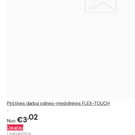
Pirštinės darbui odinės-medvilninės FLEX-TOUCH
..
02
€3
Nuo
Daugiau
Į palyginimą