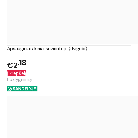
Apsauginiai akiniai suvirintojo (dvigubi)
..
18
€2
Į krepšelį
Į palyginimą