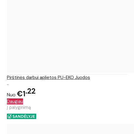
Pirštinės darbui aplietos PU-EKO Juodos
..
22
€1
Nuo
Daugiau
Į palyginimą