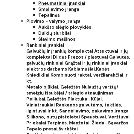
Pneumatiniai įrankiai
Smėliavimo įranga
Tepalinės
Plovimo - valymo įranga
Aukšto slėgio plovyklės
Dulkių siurbliai
Šlavimo mašinos
Rankiniai įrankiai
Galvučių ir įrankių komplektai
Atsuktuvai ir jų
komplektai
Dildės
Frezos / plėstuvai
Galvutės,
galvučių rinkiniai
Grąžtai ir jų rinkiniai
Įrankiai
elektros darbams
Kabiamušiai.Kabės
Kniedikliai
Kombinuoti raktai, veržliarakčiai ir
kt.
Metalo pjūklai. Geležtės
Nulaužtų varžtų/
smeigių išsukėjai / sriegio atnaujinimas
Peiliukai.Geležtės
Plaktukai. Kūjai.
Viniatraukiai
Rankenos galvutėms, tekšlės,
ilgintuvai ir kt.
Sandėliavimo, pakavimo įranga
Silikono, putų pistoletai
Spaustuvai. Veržtuvai.
Priekalai
Tarpinės. Manžetai. Žiedai. Sąvaržos
Tepalo presai,švirkštai