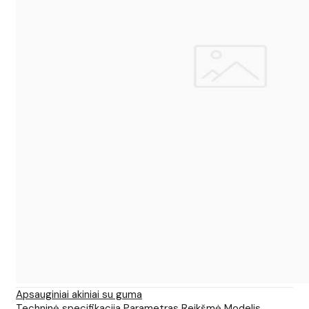
Apsauginiai akiniai su guma
Techninė specifikacija Parametras Reikšmė Modelis