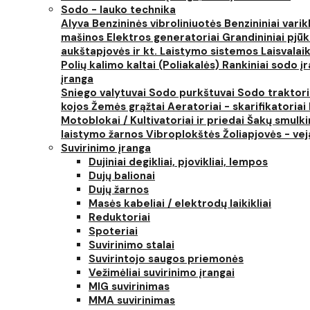
Sodo - lauko technika
Alyva
Benzininės vibroliniuotės
Benzininiai varik
mašinos
Elektros generatoriai
Grandininiai pjūk
aukštapjovės ir kt.
Laistymo sistemos
Laisvalai
Polių kalimo kaltai (Poliakalės)
Rankiniai sodo įra
įranga
Sniego valytuvai
Sodo purkštuvai
Sodo traktor
kojos
Žemės grąžtai
Aeratoriai - skarifikatoriai
Motoblokai / Kultivatoriai ir priedai
Šakų smulki
laistymo žarnos
Vibroplokštės
Žoliapjovės - ve
Suvirinimo įranga
Dujiniai degikliai, pjovikliai, lempos
Dujų balionai
Dujų žarnos
Masės kabeliai / elektrodų laikikliai
Reduktoriai
Spoteriai
Suvirinimo stalai
Suvirintojo saugos priemonės
Vežimėliai suvirinimo įrangai
MIG suvirinimas
MMA suvirinimas