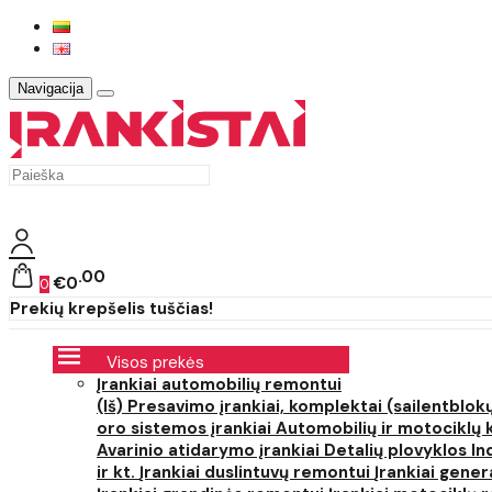
Navigacija
00
€0
0
Prekių krepšelis tuščias!
Visos prekės
Įrankiai automobilių remontui
(Iš) Presavimo įrankiai, komplektai (sailentblokų
oro sistemos įrankiai
Automobilių ir motociklų 
Avarinio atidarymo įrankiai
Detalių plovyklos
In
ir kt.
Įrankiai duslintuvų remontui
Įrankiai gener