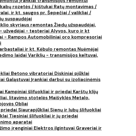
 remontui
Įrankiai transmisijos remontui
kabų rozetės / kištukai
Ratų montavimas /
lai, ir kt. saugos pr.
Šepečiai / valikliai /
ių suspaudėjai
iklio skyriaus remontas
Žiedų užspaudėjai,
- užvedėjai - testeriai
Alyvos, kuro ir kt
tai - Rampos
Automobiliniai oro kompresoriai
i
arbastaliai ir kt.
Kėbulo remontas
Nuėmėjai
edimo laidai
Variklių - transmisijos keltuvai,
kliai
Betono vibratoriai
Diskiniai pjūklai
iai
Galąstuvai
Įrankiai darbui su izoliacinėmis
iai
Kampiniai šlifuokliai ir priedai
Karštų klijų
liai, litavimo stotelės
Maišyklės
Metalo,
pjovės
Obliai
r priedai
Siaurapjūkliai
Sienų ir lubų šlifuokliai
ūklai
Tiesiniai šlifuokliai ir jų priedai
rinimo aparatai
žimo įrenginiai
Elektros ilgintuvai
Graveriai ir