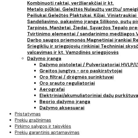
Kombinuoti raktai, veržliarakčiai ir kt.
Metalo pjūklai. Geležtės
Nulaužtų varžtų/ smeigi
Peiliukai.Geležtės
Plaktukai. Kūjai. Viniatraukiai
Sandėliavimo, pakavimo įranga
Silikono, putų p
Tarpinės. Manžetai. Žiedai. Sąvaržos
Tepalo pres
Tvirtinimo elementai / sandarinimo medžiagos
Darbo saugos priemonės
Magnetiniai įrankiai
Re
Sriegiklių ir sriegpjovių rinkiniai
Techniniai skysčia
valcavimas ir kt.
Vamzdinės sriegpjovės
Dažymo įranga
Dažymo pistoletai / Pulverizatoriai HVLP/
Greitos jungtys - oro paskirstytojai
Oro filtrai / drėgmės surinktuvai
Oro srauto reguliatoriai
Aerografai
Elektriniai/akumuliatoriniai dažų purkštuva
Beorio dažymo įranga
Dažymo aksesuarai
Pristatymas
Prekių grąžinimas
Pirkimo sąlygos ir taisyklės
Prekių garantinis aptarnavimas