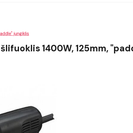
dle" jungiklis
lifuoklis 1400W, 125mm, "paddl