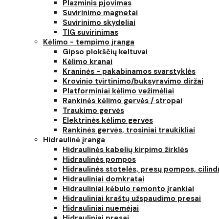
Plazminis pjovimas
Suvirinimo magnetai
Suvirinimo skydeliai
TIG suvirinimas
Kėlimo - tempimo įranga
Gipso plokščių keltuvai
Kėlimo kranai
Kraninės - pakabinamos svarstyklės
Krovinio tvirtinimo/buksyravimo diržai
Platforminiai kėlimo vežimėliai
Rankinės kėlimo gervės / stropai
Traukimo gervės
Elektrinės kėlimo gervės
Rankinės gervės, trosiniai traukikliai
Hidraulinė įranga
Hidraulinės kabelių kirpimo žirklės
Hidraulinės pompos
Hidraulinės stotelės, presų pompos, cilind
Hidrauliniai domkratai
Hidrauliniai kėbulo remonto įrankiai
Hidrauliniai kraštų užspaudimo presai
Hidrauliniai nuemėjai
Hidrauliniai presai