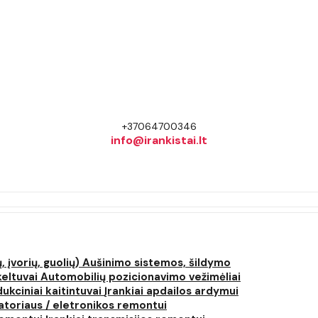
+37064700346
info@irankistai.lt
, įvorių, guolių)
Aušinimo sistemos, šildymo
keltuvai
Automobilių pozicionavimo vežimėliai
dukciniai kaitintuvai
Įrankiai apdailos ardymui
atoriaus / eletronikos remontui