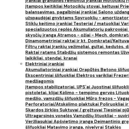
Įrankiai grandinės remontui
Įrankiai motociklų
Įtampos keitikliai
Motociklų stovai, keltuvai
Prie
balansavimas, pagalbiniai įrankiai
Salono uždanga
užspaudėjai gnybtams
Spyruoklių - amortizator
Stiklų keitimo įrankiai
Testeriai / matuokliai
Var
specializuotos replės
Akumuliatorių pakrovėjai 
skysčių įranga
Atramos - ožiai - Mech. domkra
Dinamometriniai raktai ir kt.
Domkratai/Keltuva
Filtrų raktai
Įrankių vežimėliai, gultai, kedutės, d
Raktai ratams
Stabdžių sistemos remontas
Užv
laikikliai, stendai, kranai
Elektriniai įrankiai
Akumuliatoriniai įrankiai
Orapūtės
Betono šlifuo
Ekscentriniai šlifuokliai
Elektros varikliai
Frezer
medžiagomis
Įtampos stabilizatoriai, UPS`ai
Juostinai šlifuokl
pistoletai, klijai
Kėlimo - tempimo gervės
Lituok
medžio, vamzdžių šlifuokliai
Mūro frezos - Vaga
Perforatoriai/Atskėlimo plaktukai
Poliruokliai i
Skardos žirklės
Suktuvai / gręžtuvai
Tiesiniai pj
Ultragarsinės vonelės
Vamzdžių lituokliai - suvi
Veržliasukiai
Apšvietimo įranga
Deimantinio grę
šlifuokliai
Matavimo įranga, nivelyrai
Staklės