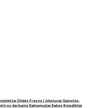
komplektai
Dildės
Frezos / plėstuvai
Galvutės,
elektros darbams
Kabiamušiai.Kabės
Kniedikliai