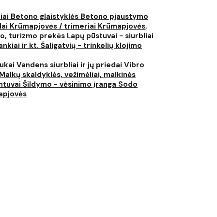
liai
Betono glaistyklės
Betono pjaustymo
lai
Krūmapjovės / trimeriai
Krūmapjovės,
ko, turizmo prekės
Lapų pūstuvai - siurbliai
nkiai ir kt.
Šaligatvių - trinkelių klojimo
iukai
Vandens siurbliai ir jų priedai
Vibro
Malkų skaldyklės, vežimėliai, malkinės
ntuvai
Šildymo - vėsinimo įranga
Sodo
japjovės