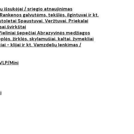
ų išsukėjai / sriegio atnaujinimas
Rankenos galvutėms, tekšlės, ilgintuvai ir kt.
istoletai
Spaustuvai. Veržtuvai. Priekalai
ai,švirkštai
Vieliniai šepečiai
Abrazyvinės medžiagos
plės. žirklės, skylamušiai, kaltai, žymekliai
i - klijai ir kt.
Vamzdelių lenkimas /
LVLP/Mini
i