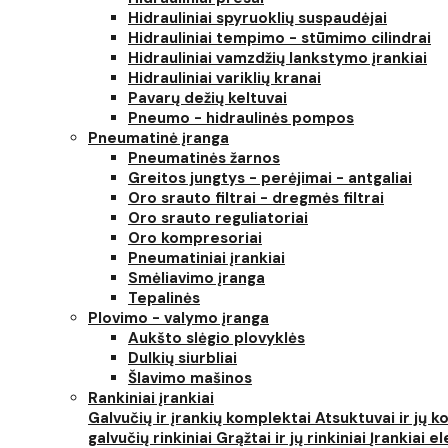
Hidrauliniai spyruoklių suspaudėjai
Hidrauliniai tempimo - stūmimo cilindrai
Hidrauliniai vamzdžių lankstymo įrankiai
Hidrauliniai variklių kranai
Pavarų dežių keltuvai
Pneumo - hidraulinės pompos
Pneumatinė įranga
Pneumatinės žarnos
Greitos jungtys - perėjimai - antgaliai
Oro srauto filtrai - dregmės filtrai
Oro srauto reguliatoriai
Oro kompresoriai
Pneumatiniai įrankiai
Smėliavimo įranga
Tepalinės
Plovimo - valymo įranga
Aukšto slėgio plovyklės
Dulkių siurbliai
Šlavimo mašinos
Rankiniai įrankiai
Galvučių ir įrankių komplektai
Atsuktuvai ir jų 
galvučių rinkiniai
Grąžtai ir jų rinkiniai
Įrankiai 