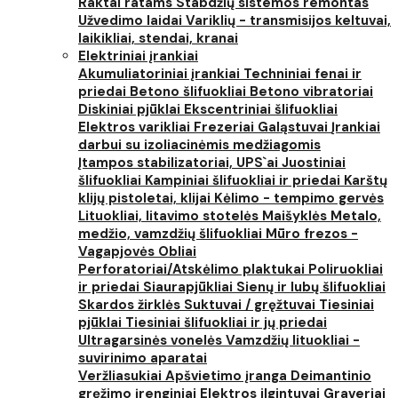
Raktai ratams
Stabdžių sistemos remontas
Užvedimo laidai
Variklių - transmisijos keltuvai,
laikikliai, stendai, kranai
Elektriniai įrankiai
Akumuliatoriniai įrankiai
Techniniai fenai ir
priedai
Betono šlifuokliai
Betono vibratoriai
Diskiniai pjūklai
Ekscentriniai šlifuokliai
Elektros varikliai
Frezeriai
Galąstuvai
Įrankiai
darbui su izoliacinėmis medžiagomis
Įtampos stabilizatoriai, UPS`ai
Juostiniai
šlifuokliai
Kampiniai šlifuokliai ir priedai
Karštų
klijų pistoletai, klijai
Kėlimo - tempimo gervės
Lituokliai, litavimo stotelės
Maišyklės
Metalo,
medžio, vamzdžių šlifuokliai
Mūro frezos -
Vagapjovės
Obliai
Perforatoriai/Atskėlimo plaktukai
Poliruokliai
ir priedai
Siaurapjūkliai
Sienų ir lubų šlifuokliai
Skardos žirklės
Suktuvai / gręžtuvai
Tiesiniai
pjūklai
Tiesiniai šlifuokliai ir jų priedai
Ultragarsinės vonelės
Vamzdžių lituokliai -
suvirinimo aparatai
Veržliasukiai
Apšvietimo įranga
Deimantinio
gręžimo įrenginiai
Elektros ilgintuvai
Graveriai