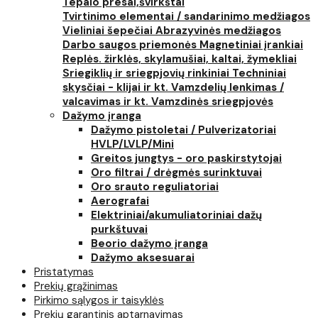
Tepalo presai,švirkštai
Tvirtinimo elementai / sandarinimo medžiagos
Vieliniai šepečiai
Abrazyvinės medžiagos
Darbo saugos priemonės
Magnetiniai įrankiai
Replės. žirklės, skylamušiai, kaltai, žymekliai
Sriegiklių ir sriegpjovių rinkiniai
Techniniai
skysčiai - klijai ir kt.
Vamzdelių lenkimas /
valcavimas ir kt.
Vamzdinės sriegpjovės
Dažymo įranga
Dažymo pistoletai / Pulverizatoriai
HVLP/LVLP/Mini
Greitos jungtys - oro paskirstytojai
Oro filtrai / drėgmės surinktuvai
Oro srauto reguliatoriai
Aerografai
Elektriniai/akumuliatoriniai dažų
purkštuvai
Beorio dažymo įranga
Dažymo aksesuarai
Pristatymas
Prekių grąžinimas
Pirkimo sąlygos ir taisyklės
Prekių garantinis aptarnavimas