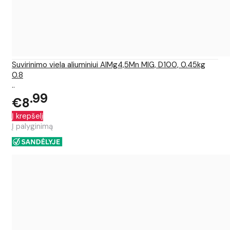
Suvirinimo viela aliuminiui AlMg4,5Mn MIG, D100, 0.45kg
0.8
..
99
€8
Į krepšelį
Į palyginimą