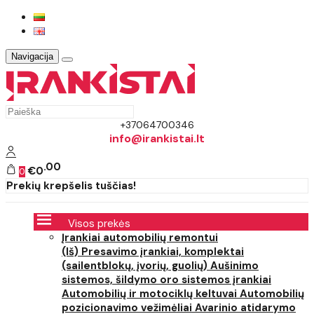
Navigacija
+37064700346
info@irankistai.lt
00
€0
0
Prekių krepšelis tuščias!
Visos prekės
Įrankiai automobilių remontui
(Iš) Presavimo įrankiai, komplektai
(sailentblokų, įvorių, guolių)
Aušinimo
sistemos, šildymo oro sistemos įrankiai
Automobilių ir motociklų keltuvai
Automobilių
pozicionavimo vežimėliai
Avarinio atidarymo