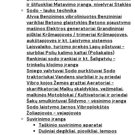
ir šlifuokliai
Matavimo įranga, nivelyrai
Staklės
Sodo - lauko technika
Alyva
Benzininės vibroliniuotės
Benzininiai
varikliai
Betono glaistyklės
Betono pjaustymo
mašinos
Elektros generatoriai
Grandininiai
pjūklai
Krūmapjovės / trimeriai
Krūmapjovės,
aukštapjovės ir kt.
Laistymo sistemos
Laisvalaiko, turizmo prekės
Lapų pūstuvai -
siurbliai
Polių kalimo kaltai (Poliakalės)
Rankiniai sodo įrankiai ir kt.
Šaligatvių -
trinkelių klojimo įranga
Sniego valytuvai
Sodo purkštuvai
Sodo
traktoriukai
Vandens siurbliai ir jų priedai
Vibro kojos
Žemės grąžtai
Aeratoriai -
skarifikatoriai
Malkų skaldyklės, vežimėliai,
malkinės
Motoblokai / Kultivatoriai ir priedai
Šakų smulkintuvai
Šildymo - vėsinimo įranga
Sodo laistymo žarnos
Vibroplokštės
Žoliapjovės - vejapjovės
Suvirinimo įranga
Taškinio suvirinimo aparatai
Dujiniai degikliai, pjovikliai, lempos