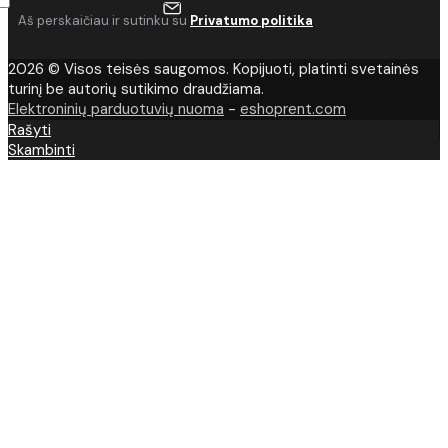
Aš perskaičiau ir sutinku su
Privatumo politika
2026 © Visos teisės saugomos. Kopijuoti, platinti svetainės
turinį be autorių sutikimo draudžiama.
Elektroninių parduotuvių nuoma
-
eshoprent.com
Rašyti
Skambinti