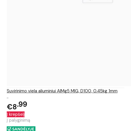
Suvirinimo viela aliuminiui AlMg5 MIG, D100, 0.45kg 1mm
..
99
€8
Į krepšelį
Į palyginimą