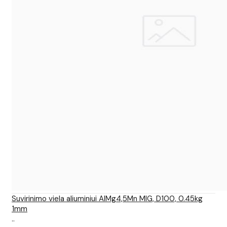
Suvirinimo viela aliuminiui AlMg4,5Mn MIG, D100, 0.45kg
1mm
..