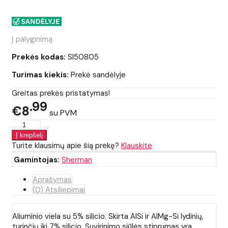
Į palyginimą
Prekės kodas:
SI50805
Turimas kiekis:
Prekė sandėlyje
Greitas prekės pristatymas!
99
€8
su PVM
Turite klausimų apie šią prekę?
Klauskite
Gamintojas:
Sherman
Aprašymas
(0) Atsiliepimai
Aliuminio viela su 5% silicio. Skirta AlSi ir AlMg-Si lydinių,
turinčių iki 7% silicio. Suvirinimo siūlės stiprumas yra