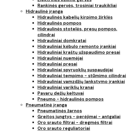
Rankinės gervės, trosiniai traukikliai
Hidraulinė įranga
Hidraulinės kabelių kirpimo žirklės
Hidraulinės pompos
Hidraulinės stotelės, presų pompos,
cilindrai
Hidrauliniai domkratai
Hidrauliniai kėbulo remonto įrankiai
Hidrauliniai kraštų užspaudimo presai
Hidrauliniai nuemėjai
Hidrauliniai presai
Hidrauliniai spyruoklių suspaudėjai
Hidrauliniai tempimo - stūmimo cilindrai
Hidrauliniai vamzdžių lankstymo įrankiai
Hidrauliniai variklių kranai
Pavarų dežių keltuvai
Pneumo - hidraulinės pompos
Pneumatinė įranga
Pneumatinės žarnos
Greitos jungtys - perėjimai - antgaliai
Oro srauto filtrai - dregmės filtrai
Oro srauto reguliatoriai