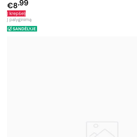
99
€8
Į krepšelį
Į palyginimą