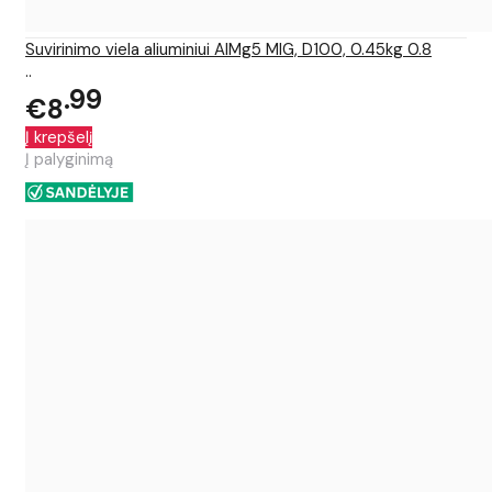
Suvirinimo viela aliuminiui AlMg5 MIG, D100, 0.45kg 0.8
..
99
€8
Į krepšelį
Į palyginimą