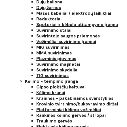
Dujų balionai
Dujų žarnos
Masės kabeliai / elektrodų laikikliai
Reduktoriai
Spoteriai ir kėbulo atitampymo įranga
Suvirinimo stalai
Suvirintojo saugos priemonės
Vežimėliai suvirinimo įrangai
MIG suvirinimas
MMA suvirinimas
Plazminis pjovimas
Suvirinimo magnetai
Suvirinimo skydeliai
TIG suvirinimas
Kėlimo - tempimo įranga
Gipso plokščių keltuvai
Kėlimo kranai
Kraninės - pakabinamos svarstyklės
Krovinio tvirtinimo/buksyravimo diržai
Platforminiai kėlimo vežimėliai
Rankinės kėlimo gervės / stropai
Traukimo gervės
Elektrinės kėlimo gervės