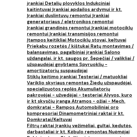
įrankiai
Detalių plovyklos
Indukciniai
kaitintuvai
Įrankiai apdailos ardymui ir kt.
Įrankiai duslintuvų remontui
Įrankiai
generatoriaus / eletronikos remontui
Įrankiai grandinės remontui
Įrankiai motociklų
remontui
Įrankiai transmisijos remontui
Įtampos keitikliai
Motociklų stovai, keltuvai
Priekabų rozetės / kištukai
Ratų montavimas /
balansavimas, pagalbiniai įrankiai
Salono
uždangalai, ir kt. saugos pr.
Šepečiai / valikliai /
užspaudėjai gnybtams
Spyruoklių -
amortizatorių suspaudėjai
Stiklų keitimo įrankiai
Testeriai / matuokliai
Variklio skyriaus remontas
Žiedų užspaudėjai,
specializuotos replės
Akumuliatorių
pakrovėjai - užvedėjai - testeriai
Alyvos, kuro
ir kt skysčių įranga
Atramos - ožiai - Mech.
domkratai - Rampos
Automobiliniai oro
kompresoriai
Dinamometriniai raktai ir kt.
Domkratai/Keltuvai
Filtrų raktai
Įrankių vežimėliai, gultai, kedutės,
darbastaliai ir kt.
Kėbulo remontas
Nuėmėjai