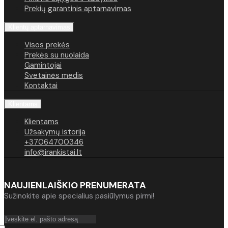
Prekių garantinis aptarnavimas
Klientų aptarnavimas
Visos prekės
Prekės su nuolaida
Gamintojai
Svetainės medis
Kontaktai
Klientams
Klientams
Užsakymų istorija
+37064700346
info@irankistai.lt
NAUJIENLAIŠKIO PRENUMERATA
Sužinokite apie specialius pasiūlymus pirmi!