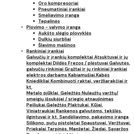
Oro kompresoriai
Pneumatiniai įrankiai
Smėliavimo įranga
Tepalinės
Plovimo - valymo įranga
Aukšto slėgio plovyklės
Dulkių siurbliai
Šlavimo mašinos
Rankiniai įrankiai
Galvučių ir įrankių komplektai
Atsuktuvai ir jų
komplektai
Dildės
Frezos / plėstuvai
Galvutės,
galvučių rinkiniai
Grąžtai ir jų rinkiniai
Įrankiai
elektros darbams
Kabiamušiai.Kabės
Kniedikliai
Kombinuoti raktai, veržliarakčiai ir
kt.
Metalo pjūklai. Geležtės
Nulaužtų varžtų/
smeigių išsukėjai / sriegio atnaujinimas
Peiliukai.Geležtės
Plaktukai. Kūjai.
Viniatraukiai
Rankenos galvutėms, tekšlės,
ilgintuvai ir kt.
Sandėliavimo, pakavimo įranga
Silikono, putų pistoletai
Spaustuvai. Veržtuvai.
Priekalai
Tarpinės. Manžetai. Žiedai. Sąvaržos