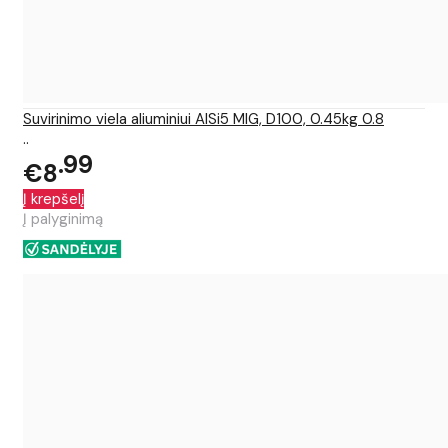
Suvirinimo viela aliuminiui AlSi5 MIG, D100, 0.45kg 0.8
..
99
€8
Į krepšelį
Į palyginimą