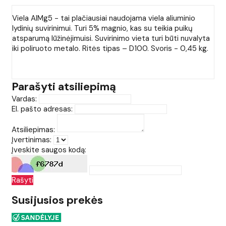
Viela AlMg5 - tai plačiausiai naudojama viela aliuminio
lydinių suvirinimui. Turi 5% magnio, kas su teikia puikų
atsparumą lūžinėjimuisi. Suvirinimo vieta turi būti nuvalyta
iki poliruoto metalo. Ritės tipas – D100. Svoris - 0,45 kg.
Parašyti atsiliepimą
Vardas:
El. pašto adresas:
Atsiliepimas:
Įvertinimas:
Įveskite saugos kodą:
Rašyti
Susijusios prekės