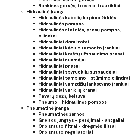
Rankinės gervės, trosiniai traukikliai
Hidraulinė įranga
Hidraulinės kabelių kirpimo žirklės
Hidraulinės pompos
Hidraulinės stotelės, presų pompos,
cilindrai
Hidrauliniai domkratai
Hidrauliniai kėbulo remonto įrankiai
Hidrauliniai kraštų užspaudimo presai
Hidrauliniai nuemėjai
Hidrauliniai presai
Hidrauliniai spyruoklių suspaudėjai
Hidrauliniai tempimo - stūmimo cilindrai
Hidrauliniai vamzdžių lankstymo įrankiai
Hidrauliniai variklių kranai
Pavarų dežių keltuvai
Pneumo - hidraulinės pompos
Pneumatinė įranga
Pneumatinės žarnos
Greitos jungtys - perėjimai - antgaliai
Oro srauto filtrai - dregmės filtrai
Oro srauto reguliatoriai