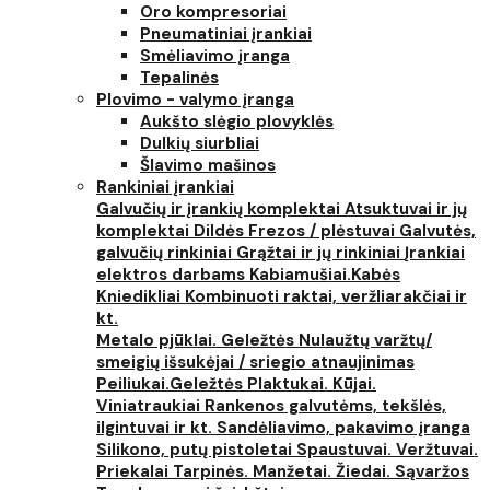
Oro kompresoriai
Pneumatiniai įrankiai
Smėliavimo įranga
Tepalinės
Plovimo - valymo įranga
Aukšto slėgio plovyklės
Dulkių siurbliai
Šlavimo mašinos
Rankiniai įrankiai
Galvučių ir įrankių komplektai
Atsuktuvai ir jų
komplektai
Dildės
Frezos / plėstuvai
Galvutės,
galvučių rinkiniai
Grąžtai ir jų rinkiniai
Įrankiai
elektros darbams
Kabiamušiai.Kabės
Kniedikliai
Kombinuoti raktai, veržliarakčiai ir
kt.
Metalo pjūklai. Geležtės
Nulaužtų varžtų/
smeigių išsukėjai / sriegio atnaujinimas
Peiliukai.Geležtės
Plaktukai. Kūjai.
Viniatraukiai
Rankenos galvutėms, tekšlės,
ilgintuvai ir kt.
Sandėliavimo, pakavimo įranga
Silikono, putų pistoletai
Spaustuvai. Veržtuvai.
Priekalai
Tarpinės. Manžetai. Žiedai. Sąvaržos