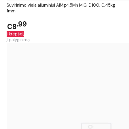
Suvirinimo viela aliuminiui AlMg4,5Mn MIG, D100, 0.45kg
1mm
..
99
€8
Į krepšelį
Į palyginimą