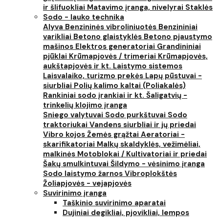
ir šlifuokliai
Matavimo įranga, nivelyrai
Staklės
Sodo - lauko technika
Alyva
Benzininės vibroliniuotės
Benzininiai
varikliai
Betono glaistyklės
Betono pjaustymo
mašinos
Elektros generatoriai
Grandininiai
pjūklai
Krūmapjovės / trimeriai
Krūmapjovės,
aukštapjovės ir kt.
Laistymo sistemos
Laisvalaiko, turizmo prekės
Lapų pūstuvai -
siurbliai
Polių kalimo kaltai (Poliakalės)
Rankiniai sodo įrankiai ir kt.
Šaligatvių -
trinkelių klojimo įranga
Sniego valytuvai
Sodo purkštuvai
Sodo
traktoriukai
Vandens siurbliai ir jų priedai
Vibro kojos
Žemės grąžtai
Aeratoriai -
skarifikatoriai
Malkų skaldyklės, vežimėliai,
malkinės
Motoblokai / Kultivatoriai ir priedai
Šakų smulkintuvai
Šildymo - vėsinimo įranga
Sodo laistymo žarnos
Vibroplokštės
Žoliapjovės - vejapjovės
Suvirinimo įranga
Taškinio suvirinimo aparatai
Dujiniai degikliai, pjovikliai, lempos