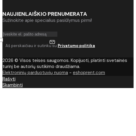
NAUJIENLAIŠKIO PRENUMERATA
Sužinokite apie specialius pasiūlymus pirmi!
Aš perskaičiau ir sutinku su
Privatumo politika
2026 © Visos teisės saugomos. Kopijuoti, platinti svetainės
turinį be autorių sutikimo draudžiama.
Elektroninių parduotuvių nuoma
-
eshoprent.com
Rašyti
Skambinti