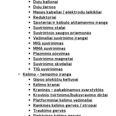
Dujų balionai
Dujų žarnos
Masės kabeliai / elektrodų laikikliai
Reduktoriai
Spoteriai ir kėbulo atitampymo įranga
Suvirinimo stalai
Suvirintojo saugos priemonės
Vežimėliai suvirinimo įrangai
MIG suvirinimas
MMA suvirinimas
Plazminis pjovimas
Suvirinimo magnetai
Suvirinimo skydeliai
TIG suvirinimas
Kėlimo - tempimo įranga
Gipso plokščių keltuvai
Kėlimo kranai
Kraninės - pakabinamos svarstyklės
Krovinio tvirtinimo/buksyravimo diržai
Platforminiai kėlimo vežimėliai
Rankinės kėlimo gervės / stropai
Traukimo gervės
Elektrinės kėlimo gervės