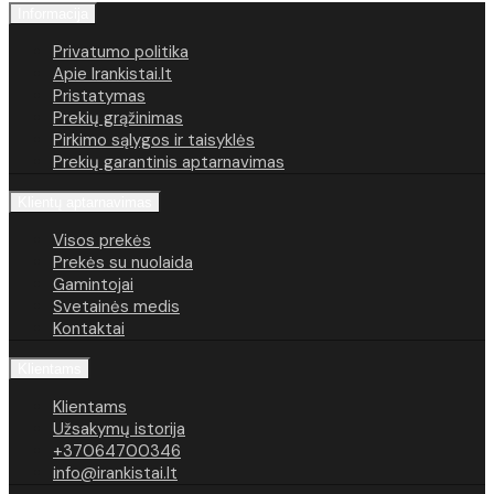
Informacija
Privatumo politika
Apie Irankistai.lt
Pristatymas
Prekių grąžinimas
Pirkimo sąlygos ir taisyklės
Prekių garantinis aptarnavimas
Klientų aptarnavimas
Visos prekės
Prekės su nuolaida
Gamintojai
Svetainės medis
Kontaktai
Klientams
Klientams
Užsakymų istorija
+37064700346
info@irankistai.lt