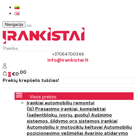
Navigacija
+37064700346
info@irankistai.lt
00
€0
0
Prekių krepšelis tuščias!
Visos prekės
Įrankiai automobilių remontui
(Iš) Presavimo įrankiai, komplektai
(sailentblokų, įvorių, guolių)
Aušinimo
sistemos, šildymo oro sistemos įrankiai
Automobilių ir motociklų keltuvai
Automobilių
pozicionavimo vežimėliai
Avarinio atidarymo