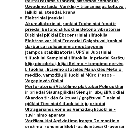
Raktai ratams
Stabdžių sistemos remontas
Užvedimo laidai
Variklių - transmisijos keltuvai,
laikikliai, stendai, kranai
Elektriniai įrankiai
Akumuliatoriniai įrankiai
Techniniai fenai ir
priedai
Betono šlifuokliai
Betono vibratoriai
Diskiniai pjūklai
Ekscentriniai šlifuokliai
Elektros varikliai
Frezeriai
Galąstuvai
Įrankiai
darbui su izoliacinėmis medžiagomis
Įtampos stabilizatoriai, UPS`ai
Juostiniai
šlifuokliai
Kampiniai šlifuokliai ir priedai
Karštų
klijų pistoletai, klijai
Kėlimo - tempimo gervės
Lituokliai, litavimo stotelės
Maišyklės
Metalo,
medžio, vamzdžių šlifuokliai
Mūro frezos -
Vagapjovės
Obliai
Perforatoriai/Atskėlimo plaktukai
Poliruokliai
ir priedai
Siaurapjūkliai
Sienų ir lubų šlifuokliai
Skardos žirklės
Suktuvai / gręžtuvai
Tiesiniai
pjūklai
Tiesiniai šlifuokliai ir jų priedai
Ultragarsinės vonelės
Vamzdžių lituokliai -
suvirinimo aparatai
Veržliasukiai
Apšvietimo įranga
Deimantinio
gręžimo įrenginiai
Elektros ilgintuvai
Graveriai