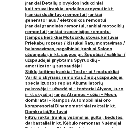
įrankiai
Detalių plovyklos
Indukciniai
kaitintuvai
Įrankiai apdailos ardymui ir kt.
Įrankiai duslintuvų remontui
Įrankiai
generatoriaus / eletronikos remontui
Įrankiai grandinės remontui
Įrankiai motociklų
remontui
Įrankiai transmisijos remontui
Įtampos keitikliai
Motociklų stovai, keltuvai
Priekabų rozetės / kištukai
Ratų montavimas /
balansavimas, pagalbiniai įrankiai
Salono
uždangalai, ir kt. saugos pr.
Šepečiai / valikliai /
užspaudėjai gnybtams
Spyruoklių -
amortizatorių suspaudėjai
Stiklų keitimo įrankiai
Testeriai / matuokliai
Variklio skyriaus remontas
Žiedų užspaudėjai,
specializuotos replės
Akumuliatorių
pakrovėjai - užvedėjai - testeriai
Alyvos, kuro
ir kt skysčių įranga
Atramos - ožiai - Mech.
domkratai - Rampos
Automobiliniai oro
kompresoriai
Dinamometriniai raktai ir kt.
Domkratai/Keltuvai
Filtrų raktai
Įrankių vežimėliai, gultai, kedutės,
darbastaliai ir kt.
Kėbulo remontas
Nuėmėjai