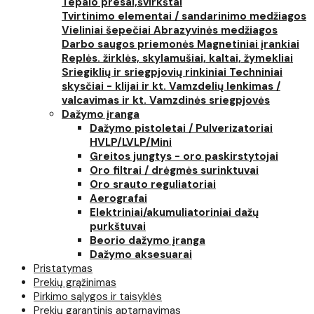
Tepalo presai,švirkštai
Tvirtinimo elementai / sandarinimo medžiagos
Vieliniai šepečiai
Abrazyvinės medžiagos
Darbo saugos priemonės
Magnetiniai įrankiai
Replės. žirklės, skylamušiai, kaltai, žymekliai
Sriegiklių ir sriegpjovių rinkiniai
Techniniai
skysčiai - klijai ir kt.
Vamzdelių lenkimas /
valcavimas ir kt.
Vamzdinės sriegpjovės
Dažymo įranga
Dažymo pistoletai / Pulverizatoriai
HVLP/LVLP/Mini
Greitos jungtys - oro paskirstytojai
Oro filtrai / drėgmės surinktuvai
Oro srauto reguliatoriai
Aerografai
Elektriniai/akumuliatoriniai dažų
purkštuvai
Beorio dažymo įranga
Dažymo aksesuarai
Pristatymas
Prekių grąžinimas
Pirkimo sąlygos ir taisyklės
Prekių garantinis aptarnavimas