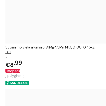
Suvirinimo viela aliuminiui AlMg4,5Mn MIG, D100, 0.45kg
0.8
..
99
€8
Į krepšelį
Į palyginimą