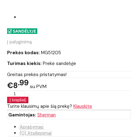
Į palyginimą
Prekės kodas:
MG51205
Turimas kiekis:
Prekė sandėlyje
Greitas prekės pristatymas!
99
€8
su PVM
Turite klausimų apie šią prekę?
Klauskite
Gamintojas:
Sherman
Aprašymas
(0) Atsiliepimai