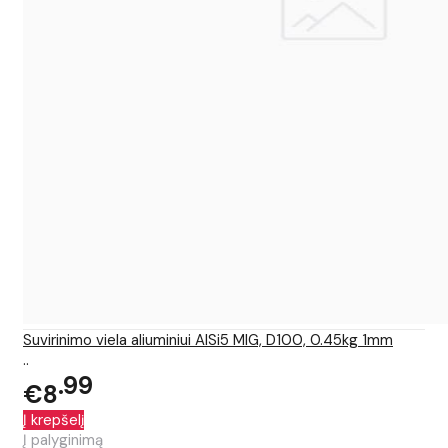
Suvirinimo viela aliuminiui AlSi5 MIG, D100, 0.45kg 1mm
..
99
€8
Į krepšelį
Į palyginimą