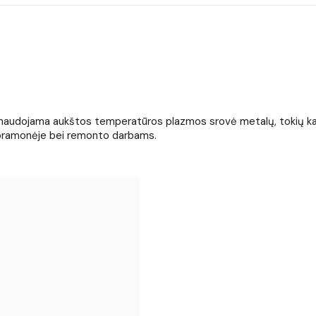
audojama aukštos temperatūros plazmos srovė metalų, tokių kaip pl
s pramonėje bei remonto darbams.