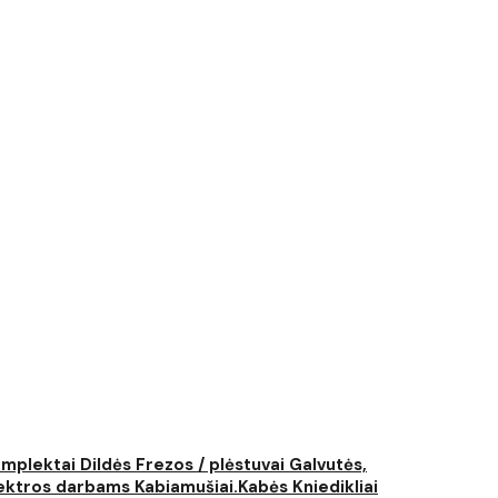
komplektai
Dildės
Frezos / plėstuvai
Galvutės,
elektros darbams
Kabiamušiai.Kabės
Kniedikliai