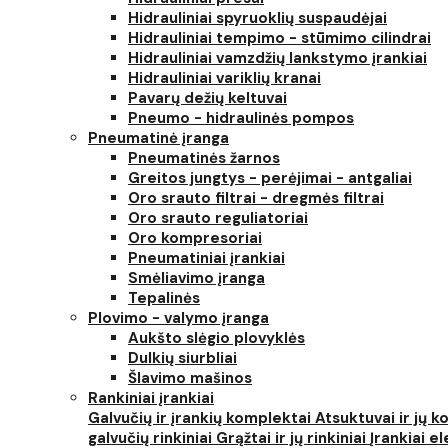
Hidrauliniai spyruoklių suspaudėjai
Hidrauliniai tempimo - stūmimo cilindrai
Hidrauliniai vamzdžių lankstymo įrankiai
Hidrauliniai variklių kranai
Pavarų dežių keltuvai
Pneumo - hidraulinės pompos
Pneumatinė įranga
Pneumatinės žarnos
Greitos jungtys - perėjimai - antgaliai
Oro srauto filtrai - dregmės filtrai
Oro srauto reguliatoriai
Oro kompresoriai
Pneumatiniai įrankiai
Smėliavimo įranga
Tepalinės
Plovimo - valymo įranga
Aukšto slėgio plovyklės
Dulkių siurbliai
Šlavimo mašinos
Rankiniai įrankiai
Galvučių ir įrankių komplektai
Atsuktuvai ir jų 
galvučių rinkiniai
Grąžtai ir jų rinkiniai
Įrankiai 