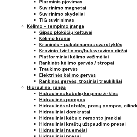
Plazminis pjovimas
Suvirinimo magnetai
Suvirinimo skydeliai
TIG suvirinimas
Kėlimo - tempimo įranga
Gipso plokščių keltuvai
Kėlimo kranai
Kraninės - pakabinamos svarstyklės
Krovinio tvirtinimo/buksyravimo diržai
Platforminiai kėlimo vežimėliai
Rankinės kėlimo gervės / stropai
Traukimo gervės
Elektrinės kėlimo gervės
Rankinės gervės, trosiniai traukikliai
Hidraulinė įranga
Hidraulinės kabelių kirpimo žirklės
Hidraulinės pompos
Hidraulinės stotelės, presų pompos, cilind
Hidrauliniai domkratai
Hidrauliniai kėbulo remonto įrankiai
Hidrauliniai kraštų užspaudimo presai
Hidrauliniai nuemėjai
Hidrauliniai presai