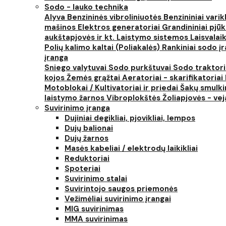
Sodo - lauko technika
Alyva
Benzininės vibroliniuotės
Benzininiai varik
mašinos
Elektros generatoriai
Grandininiai pjūk
aukštapjovės ir kt.
Laistymo sistemos
Laisvalai
Polių kalimo kaltai (Poliakalės)
Rankiniai sodo įra
įranga
Sniego valytuvai
Sodo purkštuvai
Sodo traktor
kojos
Žemės grąžtai
Aeratoriai - skarifikatoriai
Motoblokai / Kultivatoriai ir priedai
Šakų smulki
laistymo žarnos
Vibroplokštės
Žoliapjovės - ve
Suvirinimo įranga
Dujiniai degikliai, pjovikliai, lempos
Dujų balionai
Dujų žarnos
Masės kabeliai / elektrodų laikikliai
Reduktoriai
Spoteriai
Suvirinimo stalai
Suvirintojo saugos priemonės
Vežimėliai suvirinimo įrangai
MIG suvirinimas
MMA suvirinimas