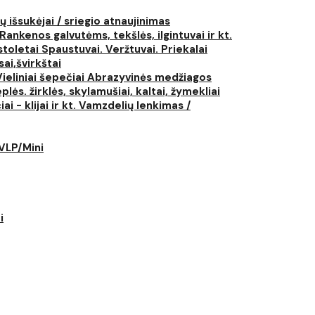
ų išsukėjai / sriegio atnaujinimas
Rankenos galvutėms, tekšlės, ilgintuvai ir kt.
istoletai
Spaustuvai. Veržtuvai. Priekalai
ai,švirkštai
Vieliniai šepečiai
Abrazyvinės medžiagos
plės. žirklės, skylamušiai, kaltai, žymekliai
i - klijai ir kt.
Vamzdelių lenkimas /
LVLP/Mini
i