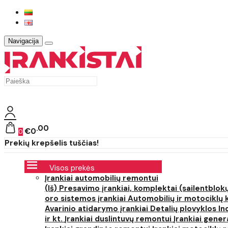
Navigacija
00
€0
0
Prekių krepšelis tuščias!
Visos prekės
Įrankiai automobilių remontui
(Iš) Presavimo įrankiai, komplektai (sailentblokų
oro sistemos įrankiai
Automobilių ir motociklų 
Avarinio atidarymo įrankiai
Detalių plovyklos
In
ir kt.
Įrankiai duslintuvų remontui
Įrankiai gener