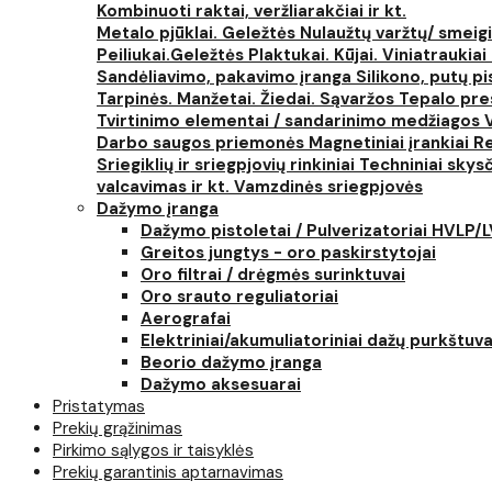
Kombinuoti raktai, veržliarakčiai ir kt.
Metalo pjūklai. Geležtės
Nulaužtų varžtų/ smeigi
Peiliukai.Geležtės
Plaktukai. Kūjai. Viniatraukiai
Sandėliavimo, pakavimo įranga
Silikono, putų p
Tarpinės. Manžetai. Žiedai. Sąvaržos
Tepalo pres
Tvirtinimo elementai / sandarinimo medžiagos
Darbo saugos priemonės
Magnetiniai įrankiai
Re
Sriegiklių ir sriegpjovių rinkiniai
Techniniai skysčia
valcavimas ir kt.
Vamzdinės sriegpjovės
Dažymo įranga
Dažymo pistoletai / Pulverizatoriai HVLP/
Greitos jungtys - oro paskirstytojai
Oro filtrai / drėgmės surinktuvai
Oro srauto reguliatoriai
Aerografai
Elektriniai/akumuliatoriniai dažų purkštuva
Beorio dažymo įranga
Dažymo aksesuarai
Pristatymas
Prekių grąžinimas
Pirkimo sąlygos ir taisyklės
Prekių garantinis aptarnavimas