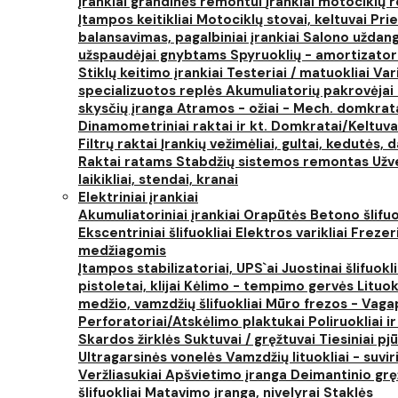
Įrankiai grandinės remontui
Įrankiai motociklų
Įtampos keitikliai
Motociklų stovai, keltuvai
Prie
balansavimas, pagalbiniai įrankiai
Salono uždanga
užspaudėjai gnybtams
Spyruoklių - amortizator
Stiklų keitimo įrankiai
Testeriai / matuokliai
Var
specializuotos replės
Akumuliatorių pakrovėjai 
skysčių įranga
Atramos - ožiai - Mech. domkra
Dinamometriniai raktai ir kt.
Domkratai/Keltuva
Filtrų raktai
Įrankių vežimėliai, gultai, kedutės, d
Raktai ratams
Stabdžių sistemos remontas
Užv
laikikliai, stendai, kranai
Elektriniai įrankiai
Akumuliatoriniai įrankiai
Orapūtės
Betono šlifuo
Ekscentriniai šlifuokliai
Elektros varikliai
Frezer
medžiagomis
Įtampos stabilizatoriai, UPS`ai
Juostinai šlifuokl
pistoletai, klijai
Kėlimo - tempimo gervės
Lituok
medžio, vamzdžių šlifuokliai
Mūro frezos - Vaga
Perforatoriai/Atskėlimo plaktukai
Poliruokliai i
Skardos žirklės
Suktuvai / gręžtuvai
Tiesiniai pj
Ultragarsinės vonelės
Vamzdžių lituokliai - suvi
Veržliasukiai
Apšvietimo įranga
Deimantinio grę
šlifuokliai
Matavimo įranga, nivelyrai
Staklės