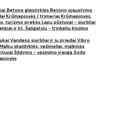
liai
Betono glaistyklės
Betono pjaustymo
lai
Krūmapjovės / trimeriai
Krūmapjovės,
ko, turizmo prekės
Lapų pūstuvai - siurbliai
nkiai ir kt.
Šaligatvių - trinkelių klojimo
iukai
Vandens siurbliai ir jų priedai
Vibro
Malkų skaldyklės, vežimėliai, malkinės
ntuvai
Šildymo - vėsinimo įranga
Sodo
japjovės