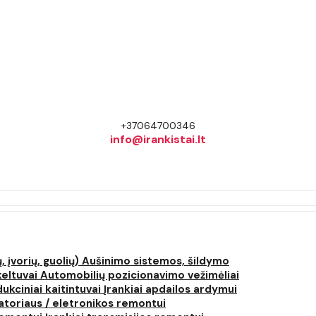
+37064700346
info@irankistai.lt
, įvorių, guolių)
Aušinimo sistemos, šildymo
keltuvai
Automobilių pozicionavimo vežimėliai
dukciniai kaitintuvai
Įrankiai apdailos ardymui
atoriaus / eletronikos remontui