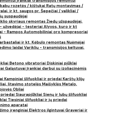
 remontui
Įrankiai transmisijos remontui
kabų rozetės / kištukai
Ratų montavimas /
lai, ir kt. saugos pr.
Šepečiai / valikliai /
ių suspaudėjai
iklio skyriaus remontas
Žiedų užspaudėjai,
- užvedėjai - testeriai
Alyvos, kuro ir kt
tai - Rampos
Automobiliniai oro kompresoriai
i
arbastaliai ir kt.
Kėbulo remontas
Nuėmėjai
edimo laidai
Variklių - transmisijos keltuvai,
kliai
Betono vibratoriai
Diskiniai pjūklai
iai
Galąstuvai
Įrankiai darbui su izoliacinėmis
iai
Kampiniai šlifuokliai ir priedai
Karštų klijų
liai, litavimo stotelės
Maišyklės
Metalo,
pjovės
Obliai
r priedai
Siaurapjūkliai
Sienų ir lubų šlifuokliai
ūklai
Tiesiniai šlifuokliai ir jų priedai
rinimo aparatai
žimo įrenginiai
Elektros ilgintuvai
Graveriai ir