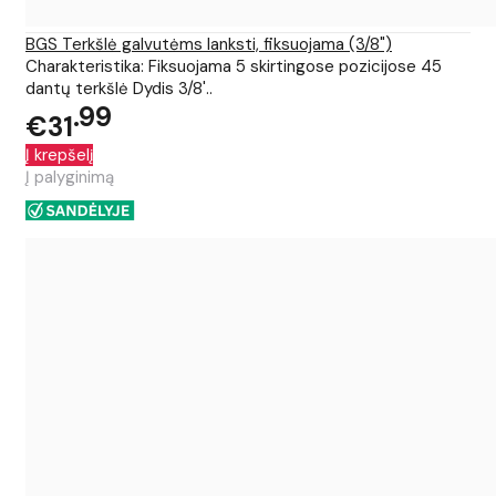
BGS Terkšlė galvutėms lanksti, fiksuojama (3/8")
Charakteristika: Fiksuojama 5 skirtingose pozicijose 45
dantų terkšlė Dydis 3/8'..
99
€31
Į krepšelį
Į palyginimą