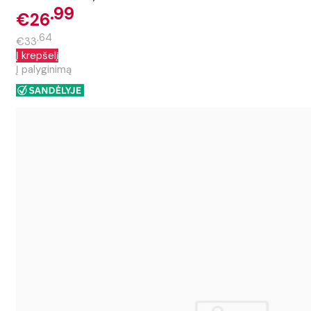
99
€26
64
€33
Į krepšelį
Į palyginimą