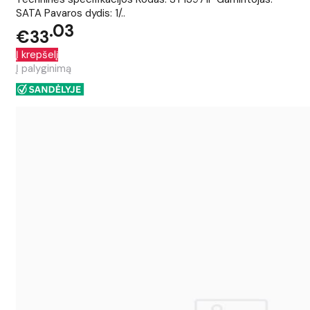
SATA Pavaros dydis: 1/..
03
€33
Į krepšelį
Į palyginimą