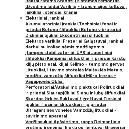
Raktai ratams
Stabdžių sistemos remontas
Užvedimo laidai
Variklių - transmisijos keltuvai,
laikikliai, stendai, kranai
Elektriniai įrankiai
Akumuliatoriniai įrankiai
Techniniai fenai ir
priedai
Betono šlifuokliai
Betono vibratoriai
Diskiniai pjūklai
Ekscentriniai šlifuokliai
Elektros varikliai
Frezeriai
Galąstuvai
Įrankiai
darbui su izoliacinėmis medžiagomis
Įtampos stabilizatoriai, UPS`ai
Juostiniai
šlifuokliai
Kampiniai šlifuokliai ir priedai
Karštų
klijų pistoletai, klijai
Kėlimo - tempimo gervės
Lituokliai, litavimo stotelės
Maišyklės
Metalo,
medžio, vamzdžių šlifuokliai
Mūro frezos -
Vagapjovės
Obliai
Perforatoriai/Atskėlimo plaktukai
Poliruokliai
ir priedai
Siaurapjūkliai
Sienų ir lubų šlifuokliai
Skardos žirklės
Suktuvai / gręžtuvai
Tiesiniai
pjūklai
Tiesiniai šlifuokliai ir jų priedai
Ultragarsinės vonelės
Vamzdžių lituokliai -
suvirinimo aparatai
Veržliasukiai
Apšvietimo įranga
Deimantinio
gręžimo įrenginiai
Elektros ilgintuvai
Graveriai