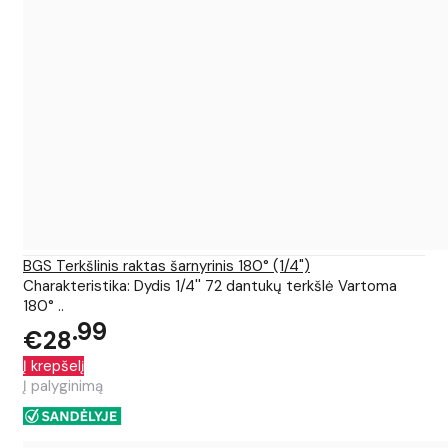
BGS Terkšlinis raktas šarnyrinis 180° (1/4")
Charakteristika: Dydis 1/4'' 72 dantukų terkšlė Vartoma
180° ..
99
€28
Į krepšelį
Į palyginimą