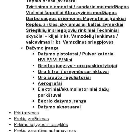
Tepalo presai,švirkštai
Tvirtinimo elementai / sandarinimo medžiagos
Vieliniai šepečiai
Abrazyvinės medžiagos
Darbo saugos priemonės
Magnetiniai įrankiai
Replės. žirklės, skylamušiai, kaltai, žymekliai
Sriegiklių ir sriegpjovių rinkiniai
Techniniai
skysčiai - klijai ir kt.
Vamzdelių lenkimas /
valcavimas ir kt.
Vamzdinės sriegpjovės
Dažymo įranga
Dažymo pistoletai / Pulverizatoriai
HVLP/LVLP/Mini
Greitos jungtys - oro paskirstytojai
Oro filtrai / drėgmės surinktuvai
Oro srauto reguliatoriai
Aerografai
Elektriniai/akumuliatoriniai dažų
purkštuvai
Beorio dažymo įranga
Dažymo aksesuarai
Pristatymas
Prekių grąžinimas
Pirkimo sąlygos ir taisyklės
Prekių garantinis aptarnavimas