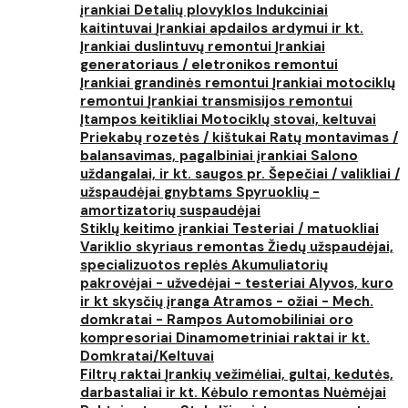
įrankiai
Detalių plovyklos
Indukciniai
kaitintuvai
Įrankiai apdailos ardymui ir kt.
Įrankiai duslintuvų remontui
Įrankiai
generatoriaus / eletronikos remontui
Įrankiai grandinės remontui
Įrankiai motociklų
remontui
Įrankiai transmisijos remontui
Įtampos keitikliai
Motociklų stovai, keltuvai
Priekabų rozetės / kištukai
Ratų montavimas /
balansavimas, pagalbiniai įrankiai
Salono
uždangalai, ir kt. saugos pr.
Šepečiai / valikliai /
užspaudėjai gnybtams
Spyruoklių -
amortizatorių suspaudėjai
Stiklų keitimo įrankiai
Testeriai / matuokliai
Variklio skyriaus remontas
Žiedų užspaudėjai,
specializuotos replės
Akumuliatorių
pakrovėjai - užvedėjai - testeriai
Alyvos, kuro
ir kt skysčių įranga
Atramos - ožiai - Mech.
domkratai - Rampos
Automobiliniai oro
kompresoriai
Dinamometriniai raktai ir kt.
Domkratai/Keltuvai
Filtrų raktai
Įrankių vežimėliai, gultai, kedutės,
darbastaliai ir kt.
Kėbulo remontas
Nuėmėjai