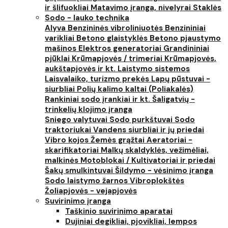
ir šlifuokliai
Matavimo įranga, nivelyrai
Staklės
Sodo - lauko technika
Alyva
Benzininės vibroliniuotės
Benzininiai
varikliai
Betono glaistyklės
Betono pjaustymo
mašinos
Elektros generatoriai
Grandininiai
pjūklai
Krūmapjovės / trimeriai
Krūmapjovės,
aukštapjovės ir kt.
Laistymo sistemos
Laisvalaiko, turizmo prekės
Lapų pūstuvai -
siurbliai
Polių kalimo kaltai (Poliakalės)
Rankiniai sodo įrankiai ir kt.
Šaligatvių -
trinkelių klojimo įranga
Sniego valytuvai
Sodo purkštuvai
Sodo
traktoriukai
Vandens siurbliai ir jų priedai
Vibro kojos
Žemės grąžtai
Aeratoriai -
skarifikatoriai
Malkų skaldyklės, vežimėliai,
malkinės
Motoblokai / Kultivatoriai ir priedai
Šakų smulkintuvai
Šildymo - vėsinimo įranga
Sodo laistymo žarnos
Vibroplokštės
Žoliapjovės - vejapjovės
Suvirinimo įranga
Taškinio suvirinimo aparatai
Dujiniai degikliai, pjovikliai, lempos