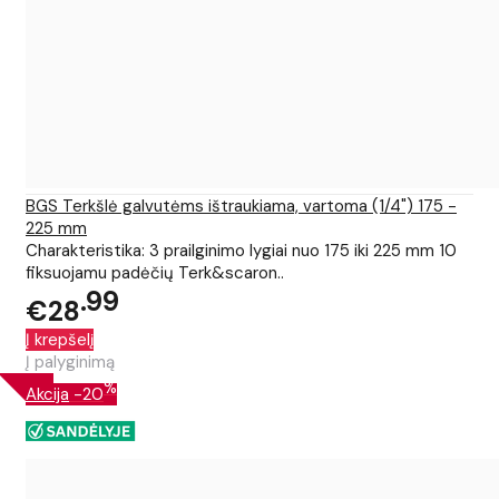
BGS Terkšlė galvutėms ištraukiama, vartoma (1/4") 175 -
225 mm
Charakteristika: 3 prailginimo lygiai nuo 175 iki 225 mm 10
fiksuojamu padėčių Terk&scaron..
99
€28
Į krepšelį
Į palyginimą
%
Akcija
-20