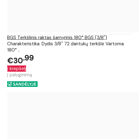
BGS Terkšlinis raktas šarnyrinis 180° BGS (3/8")
Charakteristika: Dydis 3/8'' 72 dantukų terkšlė Vartoma
180° ..
99
€30
Į krepšelį
Į palyginimą