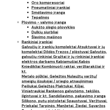
Oro kompresoriai
Pneumatiniai įrankiai
Smėliavimo įranga
Tepalinės
Plovimo - valymo įranga
Aukšto slėgio plovyklės
Dulkių siurbliai
Šlavimo mašinos
Rankiniai įrankiai
Galvučių ir įrankių komplektai
Atsuktuvai ir jų
komplektai
Dildės
Frezos / plėstuvai
Galvutės,
galvučių rinkiniai
Grąžtai ir jų rinkiniai
Įrankiai
elektros darbams
Kabiamušiai.Kabės
Kniedikliai
Kombinuoti raktai, veržliarakčiai ir
kt.
Metalo pjūklai. Geležtės
Nulaužtų varžtų/
smeigių išsukėjai / sriegio atnaujinimas
Peiliukai.Geležtės
Plaktukai. Kūjai.
Viniatraukiai
Rankenos galvutėms, tekšlės,
ilgintuvai ir kt.
Sandėliavimo, pakavimo įranga
Silikono, putų pistoletai
Spaustuvai. Veržtuvai.
Priekalai
Tarpinės. Manžetai. Žiedai. Sąvaržos