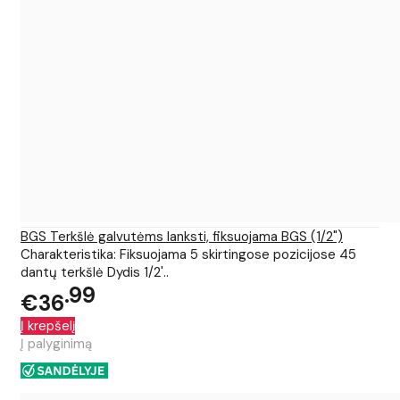
BGS Terkšlė galvutėms lanksti, fiksuojama BGS (1/2")
Charakteristika: Fiksuojama 5 skirtingose pozicijose 45
dantų terkšlė Dydis 1/2'..
99
€36
Į krepšelį
Į palyginimą