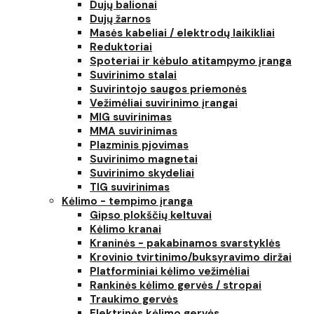
Dujų balionai
Dujų žarnos
Masės kabeliai / elektrodų laikikliai
Reduktoriai
Spoteriai ir kėbulo atitampymo įranga
Suvirinimo stalai
Suvirintojo saugos priemonės
Vežimėliai suvirinimo įrangai
MIG suvirinimas
MMA suvirinimas
Plazminis pjovimas
Suvirinimo magnetai
Suvirinimo skydeliai
TIG suvirinimas
Kėlimo - tempimo įranga
Gipso plokščių keltuvai
Kėlimo kranai
Kraninės - pakabinamos svarstyklės
Krovinio tvirtinimo/buksyravimo diržai
Platforminiai kėlimo vežimėliai
Rankinės kėlimo gervės / stropai
Traukimo gervės
Elektrinės kėlimo gervės