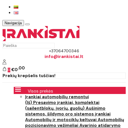
Navigacija
+37064700346
info@irankistai.lt
00
€0
0
Prekių krepšelis tuščias!
Visos prekės
Įrankiai automobilių remontui
(Iš) Presavimo įrankiai, komplektai
(sailentblokų, įvorių, guolių)
Aušinimo
sistemos, šildymo oro sistemos įrankiai
Automobilių ir motociklų keltuvai
Automobilių
pozicionavimo vežimėliai
Avarinio atidarymo