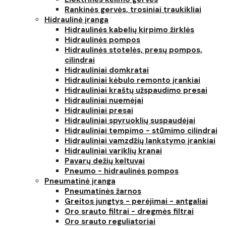
Rankinės gervės, trosiniai traukikliai
Hidraulinė įranga
Hidraulinės kabelių kirpimo žirklės
Hidraulinės pompos
Hidraulinės stotelės, presų pompos,
cilindrai
Hidrauliniai domkratai
Hidrauliniai kėbulo remonto įrankiai
Hidrauliniai kraštų užspaudimo presai
Hidrauliniai nuemėjai
Hidrauliniai presai
Hidrauliniai spyruoklių suspaudėjai
Hidrauliniai tempimo - stūmimo cilindrai
Hidrauliniai vamzdžių lankstymo įrankiai
Hidrauliniai variklių kranai
Pavarų dežių keltuvai
Pneumo - hidraulinės pompos
Pneumatinė įranga
Pneumatinės žarnos
Greitos jungtys - perėjimai - antgaliai
Oro srauto filtrai - dregmės filtrai
Oro srauto reguliatoriai