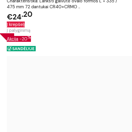
Charakteristika: Lanksti galvutė ovalo formos L = 335 /
475 mm 72 dantukai CR40+CRMO ..
20
€24
Į krepšelį
Į palyginimą
%
Akcija
-20