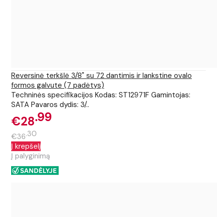
Reversinė terkšlė 3/8" su 72 dantimis ir lankstine ovalo
formos galvute (7 padėtys)
Techninės specifikacijos Kodas: ST12971F Gamintojas:
SATA Pavaros dydis: 3/..
99
€28
30
€36
Į krepšelį
Į palyginimą