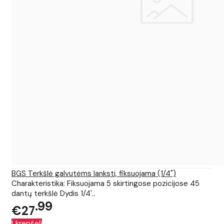
BGS Terkšlė galvutėms lanksti, fiksuojama (1/4")
Charakteristika: Fiksuojama 5 skirtingose pozicijose 45
dantų terkšlė Dydis 1/4'..
99
€27
Į krepšelį