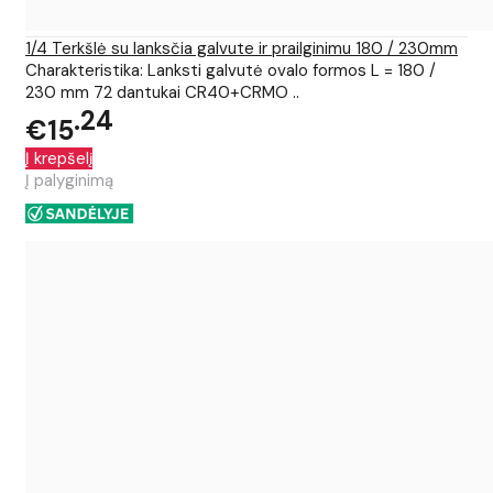
1/4 Terkšlė su lanksčia galvute ir prailginimu 180 / 230mm
Charakteristika: Lanksti galvutė ovalo formos L = 180 /
230 mm 72 dantukai CR40+CRMO ..
24
€15
Į krepšelį
Į palyginimą