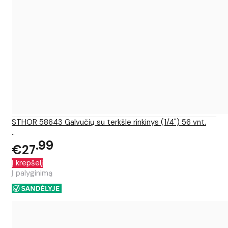
STHOR 58643 Galvučių su terkšle rinkinys (1/4") 56 vnt.
..
99
€27
Į krepšelį
Į palyginimą