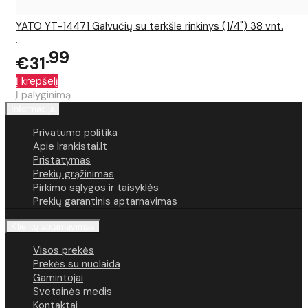
YATO YT-14471 Galvučių su terkšle rinkinys (1/4") 38 vnt.
..
99
€31
Į krepšelį
Į palyginimą
Informacija
Privatumo politika
Apie Irankistai.lt
Pristatymas
Prekių grąžinimas
Pirkimo sąlygos ir taisyklės
Prekių garantinis aptarnavimas
Klientų aptarnavimas
Visos prekės
Prekės su nuolaida
Gamintojai
Svetainės medis
Kontaktai