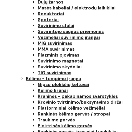
Dujų žarnos
Masės kabeliai / elektrodų laikikliai
Reduktoriai
Spoteriai
Suvirinimo stalai
Suvirintojo saugos priemonės
Vežimėliai suvirinimo įrangai
MIG suvirinimas
MMA suvirinimas
Plazminis pjovimas
Suvirinimo magnetai
Suvirinimo skydeliai
TIG suvirinimas
Kėlimo - tempimo įranga
Gipso plokščių keltuvai
Kėlimo kranai
Kraninės - pakabinamos svarstyklės
Krovinio tvirtinimo/buksyravimo diržai
Platforminiai kėlimo vežimėliai
Rankinės kėlimo gervės / stropai
Traukimo gervės
Elektrinės kėlimo gervės
Rankinės gervės, trosiniai traukikliai