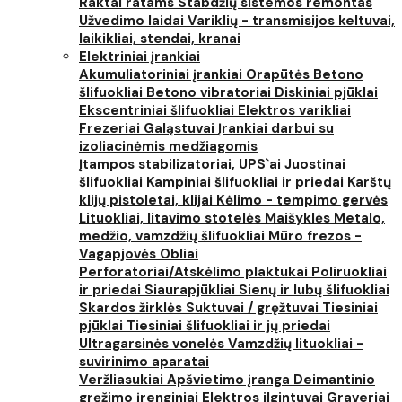
Raktai ratams
Stabdžių sistemos remontas
Užvedimo laidai
Variklių - transmisijos keltuvai,
laikikliai, stendai, kranai
Elektriniai įrankiai
Akumuliatoriniai įrankiai
Orapūtės
Betono
šlifuokliai
Betono vibratoriai
Diskiniai pjūklai
Ekscentriniai šlifuokliai
Elektros varikliai
Frezeriai
Galąstuvai
Įrankiai darbui su
izoliacinėmis medžiagomis
Įtampos stabilizatoriai, UPS`ai
Juostinai
šlifuokliai
Kampiniai šlifuokliai ir priedai
Karštų
klijų pistoletai, klijai
Kėlimo - tempimo gervės
Lituokliai, litavimo stotelės
Maišyklės
Metalo,
medžio, vamzdžių šlifuokliai
Mūro frezos -
Vagapjovės
Obliai
Perforatoriai/Atskėlimo plaktukai
Poliruokliai
ir priedai
Siaurapjūkliai
Sienų ir lubų šlifuokliai
Skardos žirklės
Suktuvai / gręžtuvai
Tiesiniai
pjūklai
Tiesiniai šlifuokliai ir jų priedai
Ultragarsinės vonelės
Vamzdžių lituokliai -
suvirinimo aparatai
Veržliasukiai
Apšvietimo įranga
Deimantinio
gręžimo įrenginiai
Elektros ilgintuvai
Graveriai