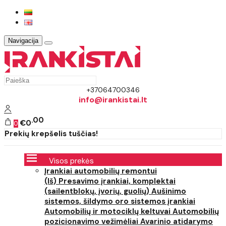
Navigacija
+37064700346
info@irankistai.lt
00
€0
0
Prekių krepšelis tuščias!
Visos prekės
Įrankiai automobilių remontui
(Iš) Presavimo įrankiai, komplektai
(sailentblokų, įvorių, guolių)
Aušinimo
sistemos, šildymo oro sistemos įrankiai
Automobilių ir motociklų keltuvai
Automobilių
pozicionavimo vežimėliai
Avarinio atidarymo