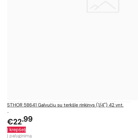
STHOR 58641 Galvučių su terkšle rinkinys (1/4") 42 vnt.
..
99
€22
Į krepšelį
Į palyginimą