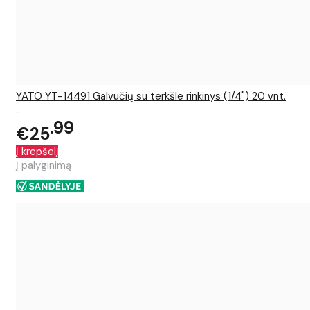
YATO YT-14491 Galvučių su terkšle rinkinys (1/4") 20 vnt.
..
99
€25
Į krepšelį
Į palyginimą