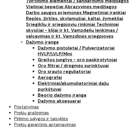
Tvirtinimo elementai / sandarinimo medžiagos
Vieliniai šepečiai
Abrazyvinės medžiagos
Darbo saugos priemonės
Magnetiniai įrankiai
Replės. žirklės, skylamušiai, kaltai, žymekliai
Sriegiklių ir sriegpjovių rinkiniai
Techniniai
skysčiai - klijai ir kt.
Vamzdelių lenkimas /
valcavimas ir kt.
Vamzdinės sriegpjovės
Dažymo įranga
Dažymo pistoletai / Pulverizatoriai
HVLP/LVLP/Mini
Greitos jungtys - oro paskirstytojai
Oro filtrai / drėgmės surinktuvai
Oro srauto reguliatoriai
Aerografai
Elektriniai/akumuliatoriniai dažų
purkštuvai
Beorio dažymo įranga
Dažymo aksesuarai
Pristatymas
Prekių grąžinimas
Pirkimo sąlygos ir taisyklės
Prekių garantinis aptarnavimas