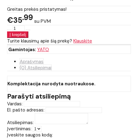
Greitas prekės pristatymas!
99
€35
su PVM
Turite klausimų apie šią prekę?
Klauskite
Gamintojas:
YATO
Aprašymas
(0) Atsiliepimai
Komplektacija nurodyta nuotraukose.
Parašyti atsiliepimą
Vardas:
El. pašto adresas:
Atsiliepimas:
Įvertinimas:
Įveskite saugos kodą: