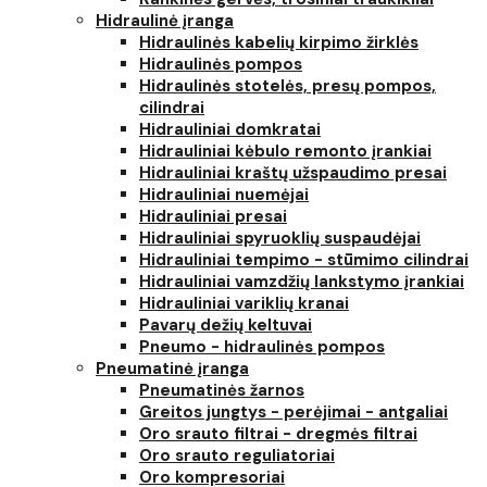
Hidraulinė įranga
Hidraulinės kabelių kirpimo žirklės
Hidraulinės pompos
Hidraulinės stotelės, presų pompos,
cilindrai
Hidrauliniai domkratai
Hidrauliniai kėbulo remonto įrankiai
Hidrauliniai kraštų užspaudimo presai
Hidrauliniai nuemėjai
Hidrauliniai presai
Hidrauliniai spyruoklių suspaudėjai
Hidrauliniai tempimo - stūmimo cilindrai
Hidrauliniai vamzdžių lankstymo įrankiai
Hidrauliniai variklių kranai
Pavarų dežių keltuvai
Pneumo - hidraulinės pompos
Pneumatinė įranga
Pneumatinės žarnos
Greitos jungtys - perėjimai - antgaliai
Oro srauto filtrai - dregmės filtrai
Oro srauto reguliatoriai
Oro kompresoriai