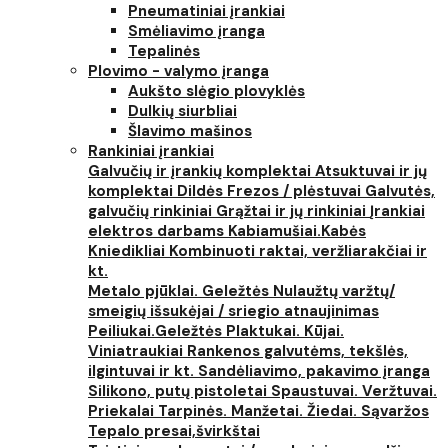
Pneumatiniai įrankiai
Smėliavimo įranga
Tepalinės
Plovimo - valymo įranga
Aukšto slėgio plovyklės
Dulkių siurbliai
Šlavimo mašinos
Rankiniai įrankiai
Galvučių ir įrankių komplektai
Atsuktuvai ir jų
komplektai
Dildės
Frezos / plėstuvai
Galvutės,
galvučių rinkiniai
Grąžtai ir jų rinkiniai
Įrankiai
elektros darbams
Kabiamušiai.Kabės
Kniedikliai
Kombinuoti raktai, veržliarakčiai ir
kt.
Metalo pjūklai. Geležtės
Nulaužtų varžtų/
smeigių išsukėjai / sriegio atnaujinimas
Peiliukai.Geležtės
Plaktukai. Kūjai.
Viniatraukiai
Rankenos galvutėms, tekšlės,
ilgintuvai ir kt.
Sandėliavimo, pakavimo įranga
Silikono, putų pistoletai
Spaustuvai. Veržtuvai.
Priekalai
Tarpinės. Manžetai. Žiedai. Sąvaržos
Tepalo presai,švirkštai