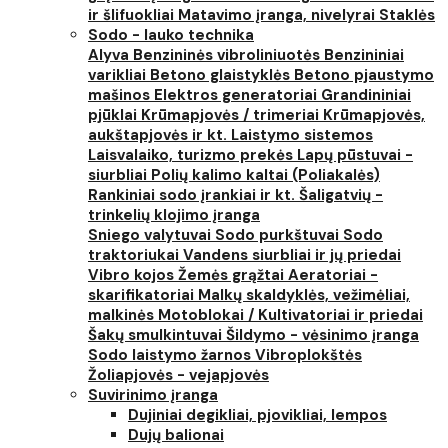
ir šlifuokliai
Matavimo įranga, nivelyrai
Staklės
Sodo - lauko technika
Alyva
Benzininės vibroliniuotės
Benzininiai
varikliai
Betono glaistyklės
Betono pjaustymo
mašinos
Elektros generatoriai
Grandininiai
pjūklai
Krūmapjovės / trimeriai
Krūmapjovės,
aukštapjovės ir kt.
Laistymo sistemos
Laisvalaiko, turizmo prekės
Lapų pūstuvai -
siurbliai
Polių kalimo kaltai (Poliakalės)
Rankiniai sodo įrankiai ir kt.
Šaligatvių -
trinkelių klojimo įranga
Sniego valytuvai
Sodo purkštuvai
Sodo
traktoriukai
Vandens siurbliai ir jų priedai
Vibro kojos
Žemės grąžtai
Aeratoriai -
skarifikatoriai
Malkų skaldyklės, vežimėliai,
malkinės
Motoblokai / Kultivatoriai ir priedai
Šakų smulkintuvai
Šildymo - vėsinimo įranga
Sodo laistymo žarnos
Vibroplokštės
Žoliapjovės - vejapjovės
Suvirinimo įranga
Dujiniai degikliai, pjovikliai, lempos
Dujų balionai