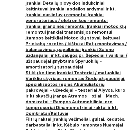
įrankiai
Detalių plovyklos
Indukciniai
kaitintuvai
Įrankiai apdailos ardymui ir kt.
Įrankiai duslintuvų remontui
Įrankiai
generatoriaus / eletronikos remontui
Įrankiai grandinės remontui
Įrankiai motociklų
remontui
Įrankiai transmisijos remontui
Įtampos keitikliai
Motociklų stovai, keltuvai
Priekabų rozetės / kištukai
Ratų montavimas /
balansavimas, pagalbiniai įrankiai
Salono
uždangalai, ir kt. saugos pr.
Šepečiai / valikliai /
užspaudėjai gnybtams
Spyruoklių -
amortizatorių suspaudėjai
Stiklų keitimo įrankiai
Testeriai / matuokliai
Variklio skyriaus remontas
Žiedų užspaudėjai,
specializuotos replės
Akumuliatorių
pakrovėjai - užvedėjai - testeriai
Alyvos, kuro
ir kt skysčių įranga
Atramos - ožiai - Mech.
domkratai - Rampos
Automobiliniai oro
kompresoriai
Dinamometriniai raktai ir kt.
Domkratai/Keltuvai
Filtrų raktai
Įrankių vežimėliai, gultai, kedutės,
darbastaliai ir kt.
Kėbulo remontas
Nuėmėjai