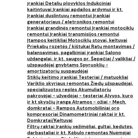
įrankiai
Detalių plovyklos
Indukciniai
kaitintuvai
Įrankiai apdailos ardymui ir kt.
Įrankiai duslintuvų remontui
Įrankiai
generatoriaus / eletronikos remontui
Įrankiai grandinės remontui
Įrankiai motociklų
remontui
Įrankiai transmisijos remontui
Įtampos keitikliai
Motociklų stovai, keltuvai
Priekabų rozetės / kištukai
Ratų montavimas /
balansavimas, pagalbiniai įrankiai
Salono
uždangalai, ir kt. saugos pr.
Šepečiai / valikliai /
užspaudėjai gnybtams
Spyruoklių -
amortizatorių suspaudėjai
Stiklų keitimo įrankiai
Testeriai / matuokliai
Variklio skyriaus remontas
Žiedų užspaudėjai,
specializuotos replės
Akumuliatorių
pakrovėjai - užvedėjai - testeriai
Alyvos, kuro
ir kt skysčių įranga
Atramos - ožiai - Mech.
domkratai - Rampos
Automobiliniai oro
kompresoriai
Dinamometriniai raktai ir kt.
Domkratai/Keltuvai
Filtrų raktai
Įrankių vežimėliai, gultai, kedutės,
darbastaliai ir kt.
Kėbulo remontas
Nuėmėjai