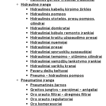
Hidraulinė įranga
Hidraulinės kabelių kirpimo žirklės
Hidraulinės pompos
Hidraulinės stotelės, presų pompos,
cilindrai
Hidrauliniai domkratai
Hidrauliniai kėbulo remonto įrankiai
Hidrauliniai kraštų užspaudimo presai
Hidrauliniai nuemėjai
Hidrauliniai presai
Hidrauliniai spyruoklių suspaudėjai
Hidrauliniai tempimo - stūmimo cilindrai
Hidrauliniai vamzdžių lankstymo įrankiai
Hidrauliniai variklių kranai
Pavarų dežių keltuvai
Pneumo - hidraulinės pompos
Pneumatinė įranga
Pneumatinės žarnos
Greitos jungtys - perėjimai - antgaliai
Oro srauto filtrai - dregmės filtrai
Oro srauto reguliatoriai
Oro kompresoriai