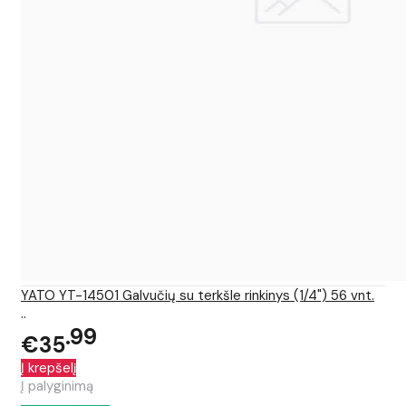
YATO YT-14501 Galvučių su terkšle rinkinys (1/4") 56 vnt.
..
99
€35
Į krepšelį
Į palyginimą