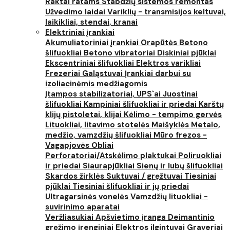
Raktai ratams
Stabdžių sistemos remontas
Užvedimo laidai
Variklių - transmisijos keltuvai,
laikikliai, stendai, kranai
Elektriniai įrankiai
Akumuliatoriniai įrankiai
Orapūtės
Betono
šlifuokliai
Betono vibratoriai
Diskiniai pjūklai
Ekscentriniai šlifuokliai
Elektros varikliai
Frezeriai
Galąstuvai
Įrankiai darbui su
izoliacinėmis medžiagomis
Įtampos stabilizatoriai, UPS`ai
Juostinai
šlifuokliai
Kampiniai šlifuokliai ir priedai
Karštų
klijų pistoletai, klijai
Kėlimo - tempimo gervės
Lituokliai, litavimo stotelės
Maišyklės
Metalo,
medžio, vamzdžių šlifuokliai
Mūro frezos -
Vagapjovės
Obliai
Perforatoriai/Atskėlimo plaktukai
Poliruokliai
ir priedai
Siaurapjūkliai
Sienų ir lubų šlifuokliai
Skardos žirklės
Suktuvai / gręžtuvai
Tiesiniai
pjūklai
Tiesiniai šlifuokliai ir jų priedai
Ultragarsinės vonelės
Vamzdžių lituokliai -
suvirinimo aparatai
Veržliasukiai
Apšvietimo įranga
Deimantinio
gręžimo įrenginiai
Elektros ilgintuvai
Graveriai