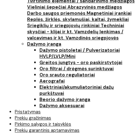
Tvirtinimo elementai / sandarinimo medžiagos
Vieliniai šepečiai
Abrazyvinės medžiagos
Darbo saugos priemonės
Magnetiniai įrankiai
Replės. žirklės, skylamušiai, kaltai, žymekliai
Sriegiklių ir sriegpjovių rinkiniai
Techniniai
skysčiai - klijai ir kt.
Vamzdelių lenkimas /
valcavimas ir kt.
Vamzdinės sriegpjovės
Dažymo įranga
Dažymo pistoletai / Pulverizatoriai
HVLP/LVLP/Mini
Greitos jungtys - oro paskirstytojai
Oro filtrai / drėgmės surinktuvai
Oro srauto reguliatoriai
Aerografai
Elektriniai/akumuliatoriniai dažų
purkštuvai
Beorio dažymo įranga
Dažymo aksesuarai
Pristatymas
Prekių grąžinimas
Pirkimo sąlygos ir taisyklės
Prekių garantinis aptarnavimas