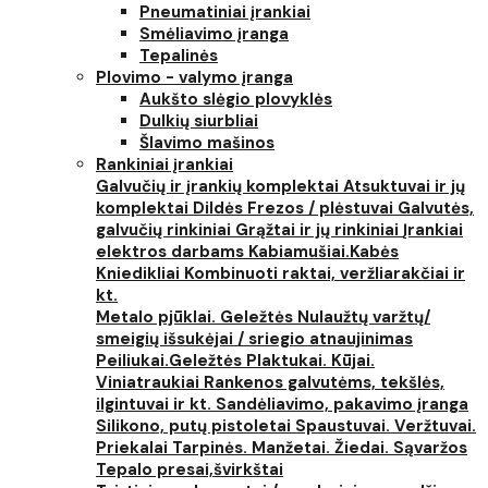
Pneumatiniai įrankiai
Smėliavimo įranga
Tepalinės
Plovimo - valymo įranga
Aukšto slėgio plovyklės
Dulkių siurbliai
Šlavimo mašinos
Rankiniai įrankiai
Galvučių ir įrankių komplektai
Atsuktuvai ir jų
komplektai
Dildės
Frezos / plėstuvai
Galvutės,
galvučių rinkiniai
Grąžtai ir jų rinkiniai
Įrankiai
elektros darbams
Kabiamušiai.Kabės
Kniedikliai
Kombinuoti raktai, veržliarakčiai ir
kt.
Metalo pjūklai. Geležtės
Nulaužtų varžtų/
smeigių išsukėjai / sriegio atnaujinimas
Peiliukai.Geležtės
Plaktukai. Kūjai.
Viniatraukiai
Rankenos galvutėms, tekšlės,
ilgintuvai ir kt.
Sandėliavimo, pakavimo įranga
Silikono, putų pistoletai
Spaustuvai. Veržtuvai.
Priekalai
Tarpinės. Manžetai. Žiedai. Sąvaržos
Tepalo presai,švirkštai