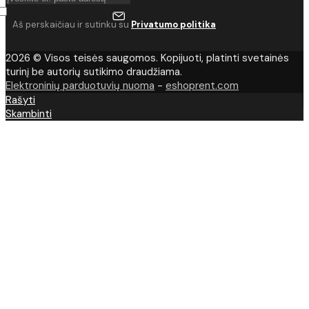
Aš perskaičiau ir sutinku su
Privatumo politika
2026 © Visos teisės saugomos. Kopijuoti, platinti svetainės
turinį be autorių sutikimo draudžiama.
Elektroninių parduotuvių nuoma
-
eshoprent.com
Rašyti
Skambinti