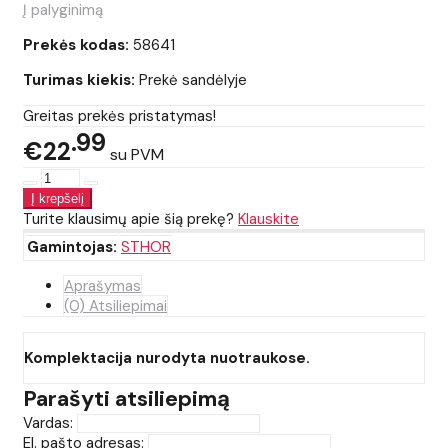
Į palyginimą
Prekės kodas:
58641
Turimas kiekis:
Prekė sandėlyje
Greitas prekės pristatymas!
99
€22
su PVM
Turite klausimų apie šią prekę?
Klauskite
Gamintojas:
STHOR
Aprašymas
(0) Atsiliepimai
Komplektacija nurodyta nuotraukose.
Parašyti atsiliepimą
Vardas:
El. pašto adresas: