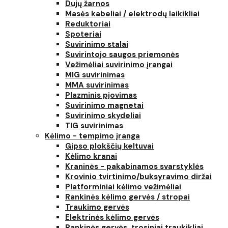
Dujų žarnos
Masės kabeliai / elektrodų laikikliai
Reduktoriai
Spoteriai
Suvirinimo stalai
Suvirintojo saugos priemonės
Vežimėliai suvirinimo įrangai
MIG suvirinimas
MMA suvirinimas
Plazminis pjovimas
Suvirinimo magnetai
Suvirinimo skydeliai
TIG suvirinimas
Kėlimo - tempimo įranga
Gipso plokščių keltuvai
Kėlimo kranai
Kraninės - pakabinamos svarstyklės
Krovinio tvirtinimo/buksyravimo diržai
Platforminiai kėlimo vežimėliai
Rankinės kėlimo gervės / stropai
Traukimo gervės
Elektrinės kėlimo gervės
Rankinės gervės, trosiniai traukikliai