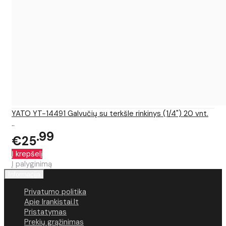
YATO YT-14491 Galvučių su terkšle rinkinys (1/4") 20 vnt.
..
99
€25
Į krepšelį
Į palyginimą
Informacija
Privatumo politika
Apie Irankistai.lt
Pristatymas
Prekių grąžinimas