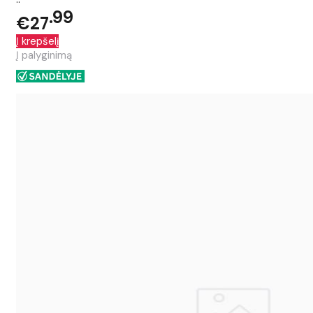
99
€27
Į krepšelį
Į palyginimą