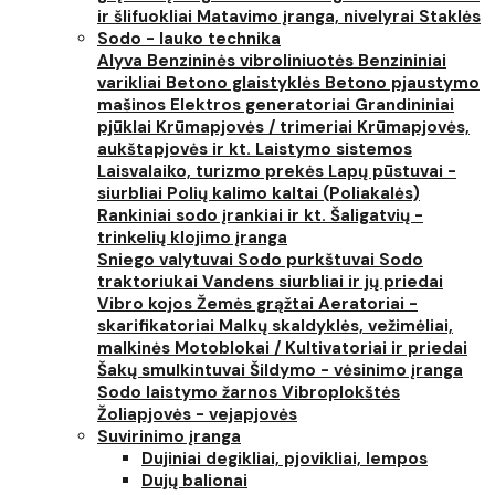
ir šlifuokliai
Matavimo įranga, nivelyrai
Staklės
Sodo - lauko technika
Alyva
Benzininės vibroliniuotės
Benzininiai
varikliai
Betono glaistyklės
Betono pjaustymo
mašinos
Elektros generatoriai
Grandininiai
pjūklai
Krūmapjovės / trimeriai
Krūmapjovės,
aukštapjovės ir kt.
Laistymo sistemos
Laisvalaiko, turizmo prekės
Lapų pūstuvai -
siurbliai
Polių kalimo kaltai (Poliakalės)
Rankiniai sodo įrankiai ir kt.
Šaligatvių -
trinkelių klojimo įranga
Sniego valytuvai
Sodo purkštuvai
Sodo
traktoriukai
Vandens siurbliai ir jų priedai
Vibro kojos
Žemės grąžtai
Aeratoriai -
skarifikatoriai
Malkų skaldyklės, vežimėliai,
malkinės
Motoblokai / Kultivatoriai ir priedai
Šakų smulkintuvai
Šildymo - vėsinimo įranga
Sodo laistymo žarnos
Vibroplokštės
Žoliapjovės - vejapjovės
Suvirinimo įranga
Dujiniai degikliai, pjovikliai, lempos
Dujų balionai