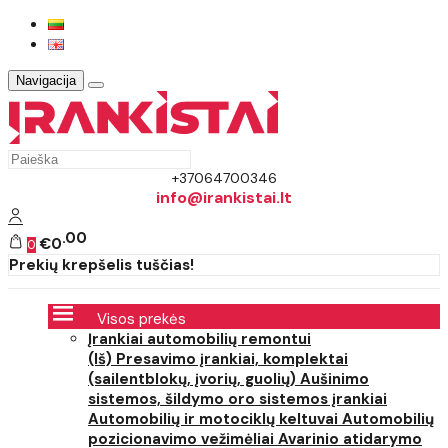
Navigacija
+37064700346
info@irankistai.lt
00
€0
0
Prekių krepšelis tuščias!
Visos prekės
Įrankiai automobilių remontui
(Iš) Presavimo įrankiai, komplektai
(sailentblokų, įvorių, guolių)
Aušinimo
sistemos, šildymo oro sistemos įrankiai
Automobilių ir motociklų keltuvai
Automobilių
pozicionavimo vežimėliai
Avarinio atidarymo