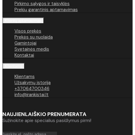
Pirkimo sąlygos ir taisyklės
Prekių garantinis aptarnavimas
Klientų aptarnavimas
Visos prekės
Prekės su nuolaida
Gamintojai
Svetainės medis
Kontaktai
Klientams
Klientams
Užsakymų istorija
+37064700346
info@irankistai.lt
NAUJIENLAIŠKIO PRENUMERATA
Sužinokite apie specialius pasiūlymus pirmi!