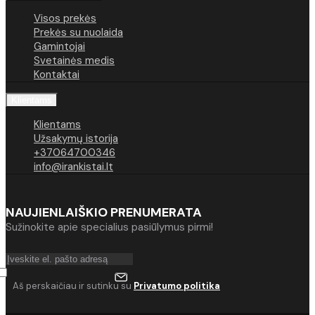
Visos prekės
Prekės su nuolaida
Gamintojai
Svetainės medis
Kontaktai
Klientams
Klientams
Užsakymų istorija
+37064700346
info@irankistai.lt
NAUJIENLAIŠKIO PRENUMERATA
Sužinokite apie specialius pasiūlymus pirmi!
Aš perskaičiau ir sutinku su
Privatumo politika