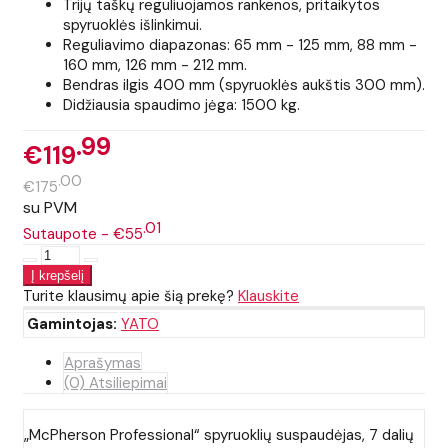
Trijų taškų reguliuojamos rankenos, pritaikytos
spyruoklės išlinkimui.
Reguliavimo diapazonas: 65 mm - 125 mm, 88 mm -
160 mm, 126 mm - 212 mm.
Bendras ilgis 400 mm (spyruoklės aukštis 300 mm).
Didžiausia spaudimo jėga: 1500 kg.
99
€119
00
€175
su PVM
01
Sutaupote - €55
Turite klausimų apie šią prekę?
Klauskite
Gamintojas:
YATO
Aprašymas
(0) Atsiliepimai
„McPherson Professional“ spyruoklių suspaudėjas, 7 dalių