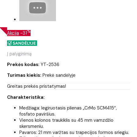
%
Akcija
-31
Į palyginimą
Prekės kodas:
YT-2536
Turimas kiekis:
Prekė sandėlyje
Greitas prekės pristatymas!
Charakteristika:
Medžiaga: legiruotasis plienas „CrMo SCM415“,
fosfato paviršius.
Vienos kolonos traukiklis su 45 mm vamzdžio
skersmeniu.
Pavaros: 21 mm varžtas su trapecijos formos sriegiu.