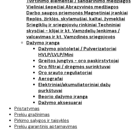
Tvirtinimo elementai / sandarinimo medžiagos
Vieliniai šepečiai
Abrazyvinės medžiagos
Darbo saugos priemonės
Magnetiniai įrankiai
Replės. žirklės, skylamušiai, kaltai, žymekliai
Sriegiklių ir sriegpjovių rinkiniai
Techniniai
skysčiai - klijai ir kt.
Vamzdelių lenkimas /
valcavimas ir kt.
Vamzdinės sriegpjovės
Dažymo įranga
Dažymo pistoletai / Pulverizatoriai
HVLP/LVLP/Mini
Greitos jungtys - oro paskirstytojai
Oro filtrai / drėgmės surinktuvai
Oro srauto reguliatoriai
Aerografai
Elektriniai/akumuliatoriniai dažų
purkštuvai
Beorio dažymo įranga
Dažymo aksesuarai
Pristatymas
Prekių grąžinimas
Pirkimo sąlygos ir taisyklės
Prekių garantinis aptarnavimas