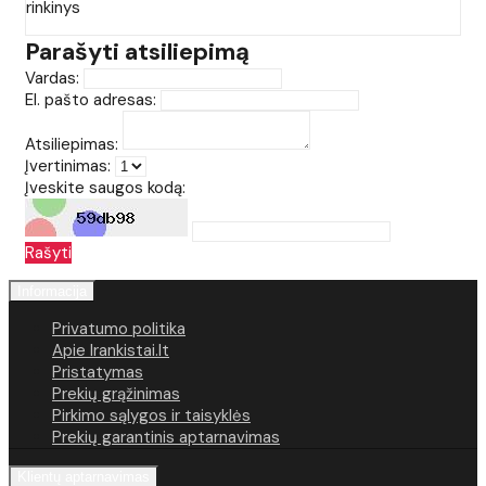
rinkinys
Parašyti atsiliepimą
Vardas:
El. pašto adresas:
Atsiliepimas:
Įvertinimas:
Įveskite saugos kodą:
Rašyti
Informacija
Privatumo politika
Apie Irankistai.lt
Pristatymas
Prekių grąžinimas
Pirkimo sąlygos ir taisyklės
Prekių garantinis aptarnavimas
Klientų aptarnavimas