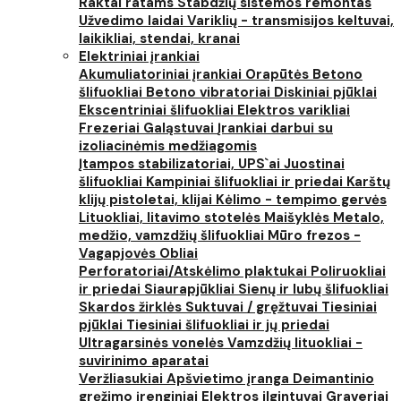
Raktai ratams
Stabdžių sistemos remontas
Užvedimo laidai
Variklių - transmisijos keltuvai,
laikikliai, stendai, kranai
Elektriniai įrankiai
Akumuliatoriniai įrankiai
Orapūtės
Betono
šlifuokliai
Betono vibratoriai
Diskiniai pjūklai
Ekscentriniai šlifuokliai
Elektros varikliai
Frezeriai
Galąstuvai
Įrankiai darbui su
izoliacinėmis medžiagomis
Įtampos stabilizatoriai, UPS`ai
Juostinai
šlifuokliai
Kampiniai šlifuokliai ir priedai
Karštų
klijų pistoletai, klijai
Kėlimo - tempimo gervės
Lituokliai, litavimo stotelės
Maišyklės
Metalo,
medžio, vamzdžių šlifuokliai
Mūro frezos -
Vagapjovės
Obliai
Perforatoriai/Atskėlimo plaktukai
Poliruokliai
ir priedai
Siaurapjūkliai
Sienų ir lubų šlifuokliai
Skardos žirklės
Suktuvai / gręžtuvai
Tiesiniai
pjūklai
Tiesiniai šlifuokliai ir jų priedai
Ultragarsinės vonelės
Vamzdžių lituokliai -
suvirinimo aparatai
Veržliasukiai
Apšvietimo įranga
Deimantinio
gręžimo įrenginiai
Elektros ilgintuvai
Graveriai