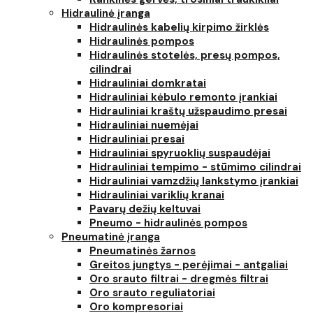
Hidraulinė įranga
Hidraulinės kabelių kirpimo žirklės
Hidraulinės pompos
Hidraulinės stotelės, presų pompos,
cilindrai
Hidrauliniai domkratai
Hidrauliniai kėbulo remonto įrankiai
Hidrauliniai kraštų užspaudimo presai
Hidrauliniai nuemėjai
Hidrauliniai presai
Hidrauliniai spyruoklių suspaudėjai
Hidrauliniai tempimo - stūmimo cilindrai
Hidrauliniai vamzdžių lankstymo įrankiai
Hidrauliniai variklių kranai
Pavarų dežių keltuvai
Pneumo - hidraulinės pompos
Pneumatinė įranga
Pneumatinės žarnos
Greitos jungtys - perėjimai - antgaliai
Oro srauto filtrai - dregmės filtrai
Oro srauto reguliatoriai
Oro kompresoriai