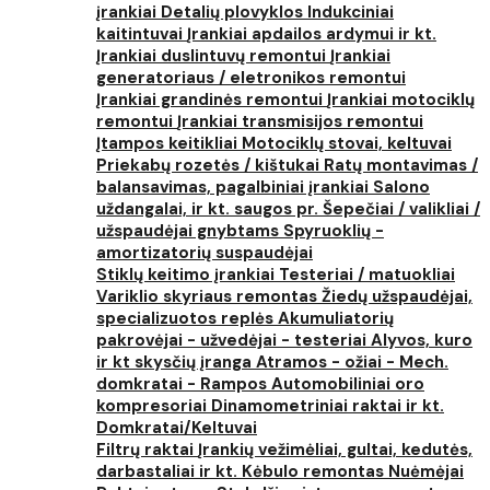
įrankiai
Detalių plovyklos
Indukciniai
kaitintuvai
Įrankiai apdailos ardymui ir kt.
Įrankiai duslintuvų remontui
Įrankiai
generatoriaus / eletronikos remontui
Įrankiai grandinės remontui
Įrankiai motociklų
remontui
Įrankiai transmisijos remontui
Įtampos keitikliai
Motociklų stovai, keltuvai
Priekabų rozetės / kištukai
Ratų montavimas /
balansavimas, pagalbiniai įrankiai
Salono
uždangalai, ir kt. saugos pr.
Šepečiai / valikliai /
užspaudėjai gnybtams
Spyruoklių -
amortizatorių suspaudėjai
Stiklų keitimo įrankiai
Testeriai / matuokliai
Variklio skyriaus remontas
Žiedų užspaudėjai,
specializuotos replės
Akumuliatorių
pakrovėjai - užvedėjai - testeriai
Alyvos, kuro
ir kt skysčių įranga
Atramos - ožiai - Mech.
domkratai - Rampos
Automobiliniai oro
kompresoriai
Dinamometriniai raktai ir kt.
Domkratai/Keltuvai
Filtrų raktai
Įrankių vežimėliai, gultai, kedutės,
darbastaliai ir kt.
Kėbulo remontas
Nuėmėjai