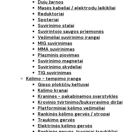
Dujų žarnos
Masės kabeliai / elektrodų laikikliai
Reduktoriai
Spoteriai
Suvirinimo stalai
Suvirintojo saugos priemonės
Vežimėliai suvirinimo įrangai
MIG suvirinimas
MMA suvirinimas
Plazminis pjovimas
Suvirinimo magnetai
Suvirinimo skydeliai
TIG suvirinimas
Kėlimo - tempimo įranga
Gipso plokščių keltuvai
Kėlimo kranai
Kraninės - pakabinamos svarstyklės
Krovinio tvirtinimo/buksyravimo diržai
Platforminiai kėlimo vežimėliai
Rankinės kėlimo gervės / stropai
Traukimo gervės
Elektrinės kėlimo gervės
Rankinės gervės, trosiniai traukikliai