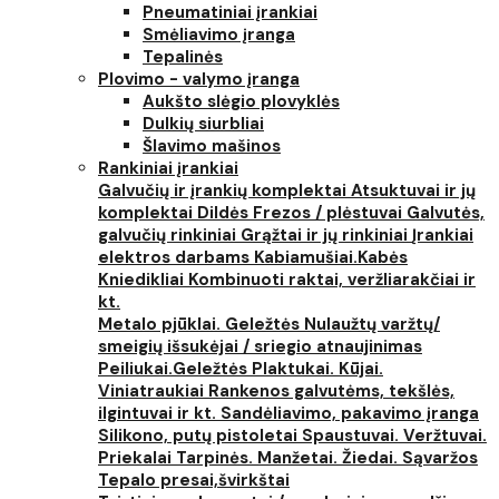
Pneumatiniai įrankiai
Smėliavimo įranga
Tepalinės
Plovimo - valymo įranga
Aukšto slėgio plovyklės
Dulkių siurbliai
Šlavimo mašinos
Rankiniai įrankiai
Galvučių ir įrankių komplektai
Atsuktuvai ir jų
komplektai
Dildės
Frezos / plėstuvai
Galvutės,
galvučių rinkiniai
Grąžtai ir jų rinkiniai
Įrankiai
elektros darbams
Kabiamušiai.Kabės
Kniedikliai
Kombinuoti raktai, veržliarakčiai ir
kt.
Metalo pjūklai. Geležtės
Nulaužtų varžtų/
smeigių išsukėjai / sriegio atnaujinimas
Peiliukai.Geležtės
Plaktukai. Kūjai.
Viniatraukiai
Rankenos galvutėms, tekšlės,
ilgintuvai ir kt.
Sandėliavimo, pakavimo įranga
Silikono, putų pistoletai
Spaustuvai. Veržtuvai.
Priekalai
Tarpinės. Manžetai. Žiedai. Sąvaržos
Tepalo presai,švirkštai