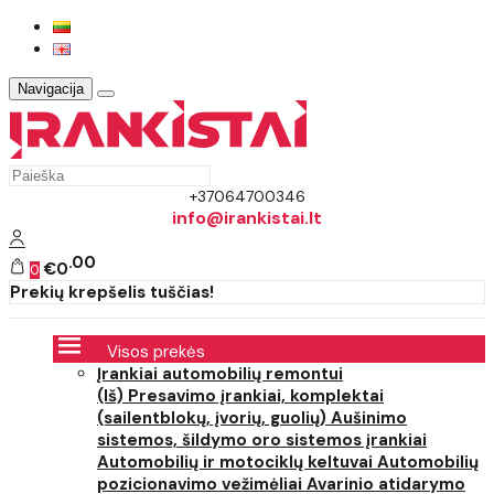
Navigacija
+37064700346
info@irankistai.lt
00
€0
0
Prekių krepšelis tuščias!
Visos prekės
Įrankiai automobilių remontui
(Iš) Presavimo įrankiai, komplektai
(sailentblokų, įvorių, guolių)
Aušinimo
sistemos, šildymo oro sistemos įrankiai
Automobilių ir motociklų keltuvai
Automobilių
pozicionavimo vežimėliai
Avarinio atidarymo