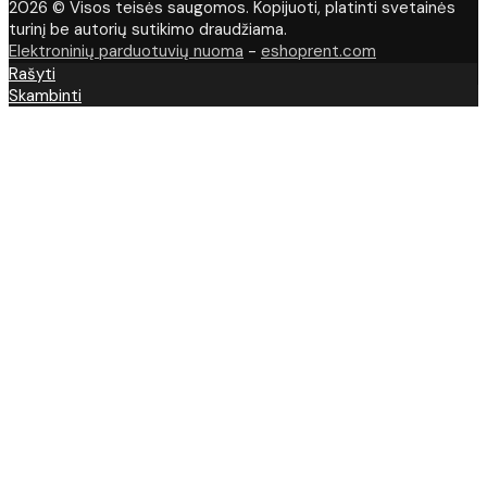
2026 © Visos teisės saugomos. Kopijuoti, platinti svetainės
turinį be autorių sutikimo draudžiama.
Elektroninių parduotuvių nuoma
-
eshoprent.com
Rašyti
Skambinti