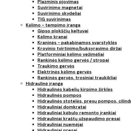
Plazminis pjovimas
Suvirinimo magnetai
Suvirinimo skydeliai
TIG suvirinimas
Kėlimo - tempimo įranga
Gipso plokščių keltuvai
Kėlimo kranai
Kraninės - pakabinamos svarstyklės
Krovinio tvirtinimo/buksyravimo diržai
Platforminiai kėlimo vežimėliai
Rankinės kėlimo gervės / stropai
Traukimo gervės
Elektrinės kėlimo gervės
Rankinės gervės, trosiniai traukikliai
Hidraulinė įranga
Hidraulinės kabelių kirpimo žirklės
Hidraulinės pompos
Hidraulinės stotelės, presų pompos, cilind
Hidrauliniai domkratai
Hidrauliniai kėbulo remonto įrankiai
Hidrauliniai kraštų užspaudimo presai
Hidrauliniai nuemėjai
Hidrauliniai presai