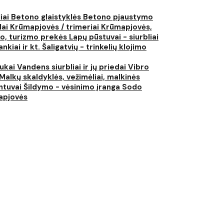
liai
Betono glaistyklės
Betono pjaustymo
lai
Krūmapjovės / trimeriai
Krūmapjovės,
ko, turizmo prekės
Lapų pūstuvai - siurbliai
nkiai ir kt.
Šaligatvių - trinkelių klojimo
iukai
Vandens siurbliai ir jų priedai
Vibro
Malkų skaldyklės, vežimėliai, malkinės
ntuvai
Šildymo - vėsinimo įranga
Sodo
japjovės