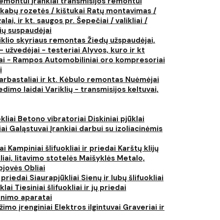
 remontui
Įrankiai transmisijos remontui
kabų rozetės / kištukai
Ratų montavimas /
lai, ir kt. saugos pr.
Šepečiai / valikliai /
ių suspaudėjai
iklio skyriaus remontas
Žiedų užspaudėjai,
- užvedėjai - testeriai
Alyvos, kuro ir kt
tai - Rampos
Automobiliniai oro kompresoriai
i
arbastaliai ir kt.
Kėbulo remontas
Nuėmėjai
edimo laidai
Variklių - transmisijos keltuvai,
kliai
Betono vibratoriai
Diskiniai pjūklai
iai
Galąstuvai
Įrankiai darbui su izoliacinėmis
iai
Kampiniai šlifuokliai ir priedai
Karštų klijų
liai, litavimo stotelės
Maišyklės
Metalo,
pjovės
Obliai
r priedai
Siaurapjūkliai
Sienų ir lubų šlifuokliai
ūklai
Tiesiniai šlifuokliai ir jų priedai
rinimo aparatai
žimo įrenginiai
Elektros ilgintuvai
Graveriai ir