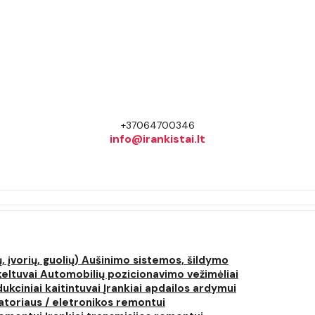
+37064700346
info@irankistai.lt
, įvorių, guolių)
Aušinimo sistemos, šildymo
keltuvai
Automobilių pozicionavimo vežimėliai
dukciniai kaitintuvai
Įrankiai apdailos ardymui
atoriaus / eletronikos remontui