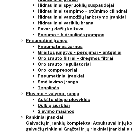
Hidrauliniai spyruoklių suspaudėjai
Hidrauliniai tempimo - stūmimo cilindrai
Hidrauliniai vamzdžių lankstymo įrankiai
Hidrauliniai variklių kranai
Pavarų dežių keltuvai
Pneumo - hidraulinės pompos
Pneumatinė įranga
Pneumatinės žarnos
Greitos jungtys - perėjimai - antgaliai
Oro srauto filtrai - dregmės filtrai
Oro srauto reguliatoriai
Oro kompresoriai
Pneumatiniai įrankiai
Smėliavimo įranga
Tepalinės
Plovimo - valymo įranga
Aukšto slėgio plovyklės
Dulkių siurbliai
Šlavimo mašinos
Rankiniai įrankiai
Galvučių ir įrankių komplektai
Atsuktuvai ir jų 
galvučių rinkiniai
Grąžtai ir jų rinkiniai
Įrankiai 