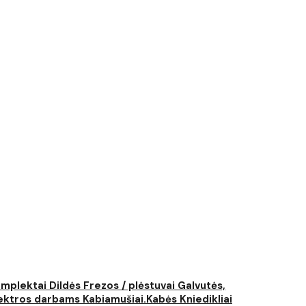
komplektai
Dildės
Frezos / plėstuvai
Galvutės,
elektros darbams
Kabiamušiai.Kabės
Kniedikliai