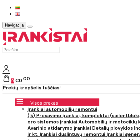
Navigacija
00
€0
0
Prekių krepšelis tuščias!
Visos prekės
Įrankiai automobilių remontui
(Iš) Presavimo įrankiai, komplektai (sailentblokų
oro sistemos įrankiai
Automobilių ir motociklų 
Avarinio atidarymo įrankiai
Detalių plovyklos
In
ir kt.
Įrankiai duslintuvų remontui
Įrankiai gener