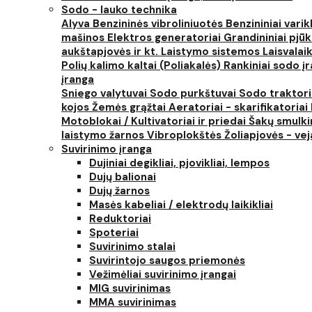
Sodo - lauko technika
Alyva
Benzininės vibroliniuotės
Benzininiai varik
mašinos
Elektros generatoriai
Grandininiai pjūk
aukštapjovės ir kt.
Laistymo sistemos
Laisvalai
Polių kalimo kaltai (Poliakalės)
Rankiniai sodo įra
įranga
Sniego valytuvai
Sodo purkštuvai
Sodo traktor
kojos
Žemės grąžtai
Aeratoriai - skarifikatoriai
Motoblokai / Kultivatoriai ir priedai
Šakų smulki
laistymo žarnos
Vibroplokštės
Žoliapjovės - ve
Suvirinimo įranga
Dujiniai degikliai, pjovikliai, lempos
Dujų balionai
Dujų žarnos
Masės kabeliai / elektrodų laikikliai
Reduktoriai
Spoteriai
Suvirinimo stalai
Suvirintojo saugos priemonės
Vežimėliai suvirinimo įrangai
MIG suvirinimas
MMA suvirinimas