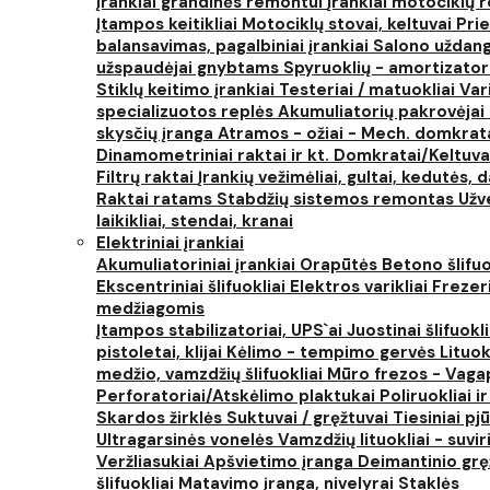
Įrankiai grandinės remontui
Įrankiai motociklų
Įtampos keitikliai
Motociklų stovai, keltuvai
Prie
balansavimas, pagalbiniai įrankiai
Salono uždanga
užspaudėjai gnybtams
Spyruoklių - amortizator
Stiklų keitimo įrankiai
Testeriai / matuokliai
Var
specializuotos replės
Akumuliatorių pakrovėjai 
skysčių įranga
Atramos - ožiai - Mech. domkra
Dinamometriniai raktai ir kt.
Domkratai/Keltuva
Filtrų raktai
Įrankių vežimėliai, gultai, kedutės, d
Raktai ratams
Stabdžių sistemos remontas
Užv
laikikliai, stendai, kranai
Elektriniai įrankiai
Akumuliatoriniai įrankiai
Orapūtės
Betono šlifuo
Ekscentriniai šlifuokliai
Elektros varikliai
Frezer
medžiagomis
Įtampos stabilizatoriai, UPS`ai
Juostinai šlifuokl
pistoletai, klijai
Kėlimo - tempimo gervės
Lituok
medžio, vamzdžių šlifuokliai
Mūro frezos - Vaga
Perforatoriai/Atskėlimo plaktukai
Poliruokliai i
Skardos žirklės
Suktuvai / gręžtuvai
Tiesiniai pj
Ultragarsinės vonelės
Vamzdžių lituokliai - suvi
Veržliasukiai
Apšvietimo įranga
Deimantinio grę
šlifuokliai
Matavimo įranga, nivelyrai
Staklės