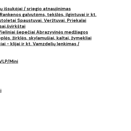
ų išsukėjai / sriegio atnaujinimas
Rankenos galvutėms, tekšlės, ilgintuvai ir kt.
istoletai
Spaustuvai. Veržtuvai. Priekalai
ai,švirkštai
Vieliniai šepečiai
Abrazyvinės medžiagos
plės. žirklės, skylamušiai, kaltai, žymekliai
i - klijai ir kt.
Vamzdelių lenkimas /
LVLP/Mini
i