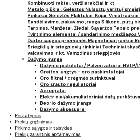
Kombinuoti raktai, veržliarakčiai ir kt.
Metalo pjūklai. Geležtės
Nulaužtų varžtų/ smeigi
Peiliukai.Geležtės
Plaktukai. Kūjai. Viniatraukiai
Sandėliavimo, pakavimo įranga
Silikono, putų p
Tarpinės. Manžetai. Žiedai. Sąvaržos
Tepalo pres
Tvirtinimo elementai / sandarinimo medžiagos
Darbo saugos priemonės
Magnetiniai įrankiai
Re
Sriegiklių ir sriegpjovių rinkiniai
Techniniai skysčia
valcavimas ir kt.
Vamzdinės sriegpjovės
Dažymo įranga
Dažymo pistoletai / Pulverizatoriai HVLP/
Greitos jungtys - oro paskirstytojai
Oro filtrai / drėgmės surinktuvai
Oro srauto reguliatoriai
Aerografai
Elektriniai/akumuliatoriniai dažų purkštuva
Beorio dažymo įranga
Dažymo aksesuarai
Pristatymas
Prekių grąžinimas
Pirkimo sąlygos ir taisyklės
Prekių garantinis aptarnavimas