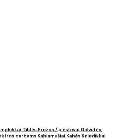
komplektai
Dildės
Frezos / plėstuvai
Galvutės,
elektros darbams
Kabiamušiai.Kabės
Kniedikliai