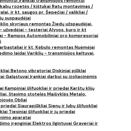
 remontui
Įrankiai transmisijos remontui
kabų rozetės / kištukai
Ratų montavimas /
lai, ir kt. saugos pr.
Šepečiai / valikliai /
ių suspaudėjai
iklio skyriaus remontas
Žiedų užspaudėjai,
- užvedėjai - testeriai
Alyvos, kuro ir kt
tai - Rampos
Automobiliniai oro kompresoriai
i
arbastaliai ir kt.
Kėbulo remontas
Nuėmėjai
edimo laidai
Variklių - transmisijos keltuvai,
kliai
Betono vibratoriai
Diskiniai pjūklai
iai
Galąstuvai
Įrankiai darbui su izoliacinėmis
iai
Kampiniai šlifuokliai ir priedai
Karštų klijų
liai, litavimo stotelės
Maišyklės
Metalo,
pjovės
Obliai
r priedai
Siaurapjūkliai
Sienų ir lubų šlifuokliai
ūklai
Tiesiniai šlifuokliai ir jų priedai
rinimo aparatai
žimo įrenginiai
Elektros ilgintuvai
Graveriai ir