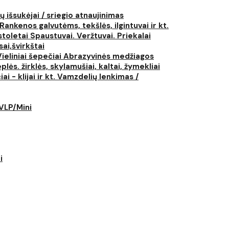
ų išsukėjai / sriegio atnaujinimas
Rankenos galvutėms, tekšlės, ilgintuvai ir kt.
istoletai
Spaustuvai. Veržtuvai. Priekalai
ai,švirkštai
Vieliniai šepečiai
Abrazyvinės medžiagos
plės. žirklės, skylamušiai, kaltai, žymekliai
i - klijai ir kt.
Vamzdelių lenkimas /
LVLP/Mini
i