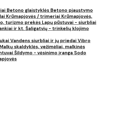
liai
Betono glaistyklės
Betono pjaustymo
lai
Krūmapjovės / trimeriai
Krūmapjovės,
ko, turizmo prekės
Lapų pūstuvai - siurbliai
nkiai ir kt.
Šaligatvių - trinkelių klojimo
iukai
Vandens siurbliai ir jų priedai
Vibro
Malkų skaldyklės, vežimėliai, malkinės
ntuvai
Šildymo - vėsinimo įranga
Sodo
japjovės