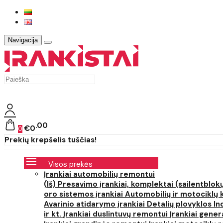
Navigacija
00
€0
0
Prekių krepšelis tuščias!
Visos prekės
Įrankiai automobilių remontui
(Iš) Presavimo įrankiai, komplektai (sailentblokų
oro sistemos įrankiai
Automobilių ir motociklų 
Avarinio atidarymo įrankiai
Detalių plovyklos
In
ir kt.
Įrankiai duslintuvų remontui
Įrankiai gener