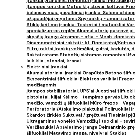
Įrankiai grandinės remontui
Įrankiai motociklų
Įtampos keitikliai
Motociklų stovai, keltuvai
Prie
balansavimas, pagalbiniai įrankiai
Salono uždanga
užspaudėjai gnybtams
Spyruoklių - amortizator
Stiklų keitimo įrankiai
Testeriai / matuokliai
Var
specializuotos replės
Akumuliatorių pakrovėjai 
skysčių įranga
Atramos - ožiai - Mech. domkra
Dinamometriniai raktai ir kt.
Domkratai/Keltuva
Filtrų raktai
Įrankių vežimėliai, gultai, kedutės, d
Raktai ratams
Stabdžių sistemos remontas
Užv
laikikliai, stendai, kranai
Elektriniai įrankiai
Akumuliatoriniai įrankiai
Orapūtės
Betono šlifuo
Ekscentriniai šlifuokliai
Elektros varikliai
Frezer
medžiagomis
Įtampos stabilizatoriai, UPS`ai
Juostinai šlifuokl
pistoletai, klijai
Kėlimo - tempimo gervės
Lituok
medžio, vamzdžių šlifuokliai
Mūro frezos - Vaga
Perforatoriai/Atskėlimo plaktukai
Poliruokliai i
Skardos žirklės
Suktuvai / gręžtuvai
Tiesiniai pj
Ultragarsinės vonelės
Vamzdžių lituokliai - suvi
Veržliasukiai
Apšvietimo įranga
Deimantinio grę
šlifuokliai
Matavimo įranga, nivelyrai
Staklės