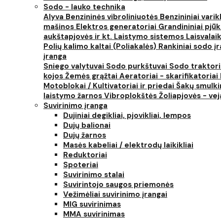
Sodo - lauko technika
Alyva
Benzininės vibroliniuotės
Benzininiai varik
mašinos
Elektros generatoriai
Grandininiai pjūk
aukštapjovės ir kt.
Laistymo sistemos
Laisvalai
Polių kalimo kaltai (Poliakalės)
Rankiniai sodo įra
įranga
Sniego valytuvai
Sodo purkštuvai
Sodo traktor
kojos
Žemės grąžtai
Aeratoriai - skarifikatoriai
Motoblokai / Kultivatoriai ir priedai
Šakų smulki
laistymo žarnos
Vibroplokštės
Žoliapjovės - ve
Suvirinimo įranga
Dujiniai degikliai, pjovikliai, lempos
Dujų balionai
Dujų žarnos
Masės kabeliai / elektrodų laikikliai
Reduktoriai
Spoteriai
Suvirinimo stalai
Suvirintojo saugos priemonės
Vežimėliai suvirinimo įrangai
MIG suvirinimas
MMA suvirinimas