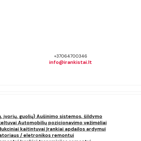
+37064700346
info@irankistai.lt
, įvorių, guolių)
Aušinimo sistemos, šildymo
keltuvai
Automobilių pozicionavimo vežimėliai
dukciniai kaitintuvai
Įrankiai apdailos ardymui
atoriaus / eletronikos remontui