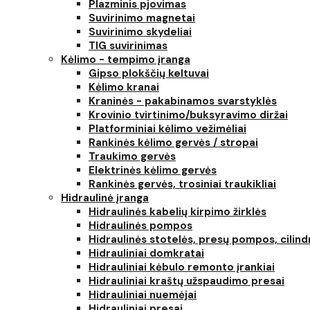
Plazminis pjovimas
Suvirinimo magnetai
Suvirinimo skydeliai
TIG suvirinimas
Kėlimo - tempimo įranga
Gipso plokščių keltuvai
Kėlimo kranai
Kraninės - pakabinamos svarstyklės
Krovinio tvirtinimo/buksyravimo diržai
Platforminiai kėlimo vežimėliai
Rankinės kėlimo gervės / stropai
Traukimo gervės
Elektrinės kėlimo gervės
Rankinės gervės, trosiniai traukikliai
Hidraulinė įranga
Hidraulinės kabelių kirpimo žirklės
Hidraulinės pompos
Hidraulinės stotelės, presų pompos, cilind
Hidrauliniai domkratai
Hidrauliniai kėbulo remonto įrankiai
Hidrauliniai kraštų užspaudimo presai
Hidrauliniai nuemėjai
Hidrauliniai presai