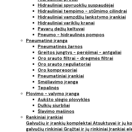
Hidrauliniai spyruoklių suspaudėjai
Hidrauliniai tempimo - stūmimo cilindrai
Hidrauliniai vamzdžių lankstymo įrankiai
Hidrauliniai variklių kranai
Pavarų dežių keltuvai
Pneumo - hidraulinės pompos
Pneumatinė įranga
Pneumatinės žarnos
Greitos jungtys - perėjimai - antgaliai
Oro srauto filtrai - dregmės filtrai
Oro srauto reguliatoriai
Oro kompresoriai
Pneumatiniai įrankiai
Smėliavimo įranga
Tepalinės
Plovimo - valymo įranga
Aukšto slėgio plovyklės
Dulkių siurbliai
Šlavimo mašinos
Rankiniai įrankiai
Galvučių ir įrankių komplektai
Atsuktuvai ir jų 
galvučių rinkiniai
Grąžtai ir jų rinkiniai
Įrankiai 