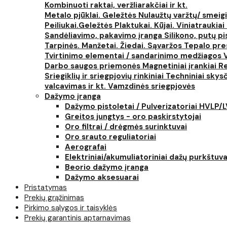
Kombinuoti raktai, veržliarakčiai ir kt.
Metalo pjūklai. Geležtės
Nulaužtų varžtų/ smeigi
Peiliukai.Geležtės
Plaktukai. Kūjai. Viniatraukiai
Sandėliavimo, pakavimo įranga
Silikono, putų p
Tarpinės. Manžetai. Žiedai. Sąvaržos
Tepalo pres
Tvirtinimo elementai / sandarinimo medžiagos
Darbo saugos priemonės
Magnetiniai įrankiai
Re
Sriegiklių ir sriegpjovių rinkiniai
Techniniai skysčia
valcavimas ir kt.
Vamzdinės sriegpjovės
Dažymo įranga
Dažymo pistoletai / Pulverizatoriai HVLP/
Greitos jungtys - oro paskirstytojai
Oro filtrai / drėgmės surinktuvai
Oro srauto reguliatoriai
Aerografai
Elektriniai/akumuliatoriniai dažų purkštuva
Beorio dažymo įranga
Dažymo aksesuarai
Pristatymas
Prekių grąžinimas
Pirkimo sąlygos ir taisyklės
Prekių garantinis aptarnavimas