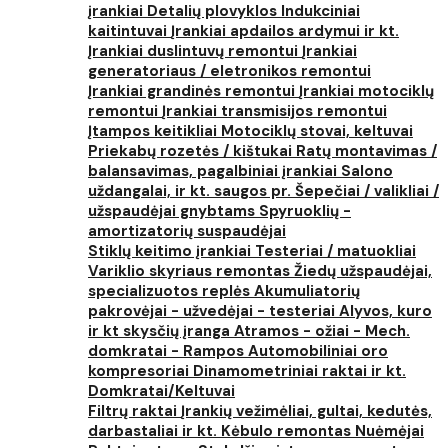
įrankiai
Detalių plovyklos
Indukciniai
kaitintuvai
Įrankiai apdailos ardymui ir kt.
Įrankiai duslintuvų remontui
Įrankiai
generatoriaus / eletronikos remontui
Įrankiai grandinės remontui
Įrankiai motociklų
remontui
Įrankiai transmisijos remontui
Įtampos keitikliai
Motociklų stovai, keltuvai
Priekabų rozetės / kištukai
Ratų montavimas /
balansavimas, pagalbiniai įrankiai
Salono
uždangalai, ir kt. saugos pr.
Šepečiai / valikliai /
užspaudėjai gnybtams
Spyruoklių -
amortizatorių suspaudėjai
Stiklų keitimo įrankiai
Testeriai / matuokliai
Variklio skyriaus remontas
Žiedų užspaudėjai,
specializuotos replės
Akumuliatorių
pakrovėjai - užvedėjai - testeriai
Alyvos, kuro
ir kt skysčių įranga
Atramos - ožiai - Mech.
domkratai - Rampos
Automobiliniai oro
kompresoriai
Dinamometriniai raktai ir kt.
Domkratai/Keltuvai
Filtrų raktai
Įrankių vežimėliai, gultai, kedutės,
darbastaliai ir kt.
Kėbulo remontas
Nuėmėjai