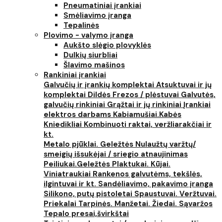
Pneumatiniai įrankiai
Smėliavimo įranga
Tepalinės
Plovimo - valymo įranga
Aukšto slėgio plovyklės
Dulkių siurbliai
Šlavimo mašinos
Rankiniai įrankiai
Galvučių ir įrankių komplektai
Atsuktuvai ir jų
komplektai
Dildės
Frezos / plėstuvai
Galvutės,
galvučių rinkiniai
Grąžtai ir jų rinkiniai
Įrankiai
elektros darbams
Kabiamušiai.Kabės
Kniedikliai
Kombinuoti raktai, veržliarakčiai ir
kt.
Metalo pjūklai. Geležtės
Nulaužtų varžtų/
smeigių išsukėjai / sriegio atnaujinimas
Peiliukai.Geležtės
Plaktukai. Kūjai.
Viniatraukiai
Rankenos galvutėms, tekšlės,
ilgintuvai ir kt.
Sandėliavimo, pakavimo įranga
Silikono, putų pistoletai
Spaustuvai. Veržtuvai.
Priekalai
Tarpinės. Manžetai. Žiedai. Sąvaržos
Tepalo presai,švirkštai