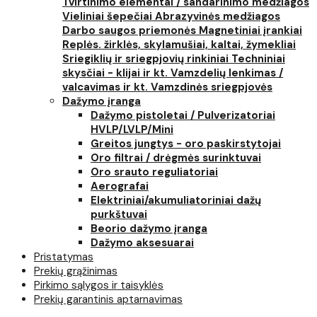
Tvirtinimo elementai / sandarinimo medžiagos
Vieliniai šepečiai
Abrazyvinės medžiagos
Darbo saugos priemonės
Magnetiniai įrankiai
Replės. žirklės, skylamušiai, kaltai, žymekliai
Sriegiklių ir sriegpjovių rinkiniai
Techniniai
skysčiai - klijai ir kt.
Vamzdelių lenkimas /
valcavimas ir kt.
Vamzdinės sriegpjovės
Dažymo įranga
Dažymo pistoletai / Pulverizatoriai
HVLP/LVLP/Mini
Greitos jungtys - oro paskirstytojai
Oro filtrai / drėgmės surinktuvai
Oro srauto reguliatoriai
Aerografai
Elektriniai/akumuliatoriniai dažų
purkštuvai
Beorio dažymo įranga
Dažymo aksesuarai
Pristatymas
Prekių grąžinimas
Pirkimo sąlygos ir taisyklės
Prekių garantinis aptarnavimas