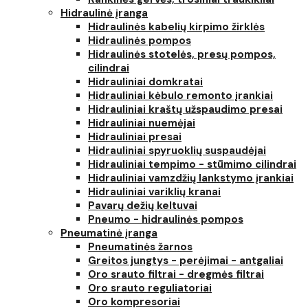
Hidraulinė įranga
Hidraulinės kabelių kirpimo žirklės
Hidraulinės pompos
Hidraulinės stotelės, presų pompos,
cilindrai
Hidrauliniai domkratai
Hidrauliniai kėbulo remonto įrankiai
Hidrauliniai kraštų užspaudimo presai
Hidrauliniai nuemėjai
Hidrauliniai presai
Hidrauliniai spyruoklių suspaudėjai
Hidrauliniai tempimo - stūmimo cilindrai
Hidrauliniai vamzdžių lankstymo įrankiai
Hidrauliniai variklių kranai
Pavarų dežių keltuvai
Pneumo - hidraulinės pompos
Pneumatinė įranga
Pneumatinės žarnos
Greitos jungtys - perėjimai - antgaliai
Oro srauto filtrai - dregmės filtrai
Oro srauto reguliatoriai
Oro kompresoriai