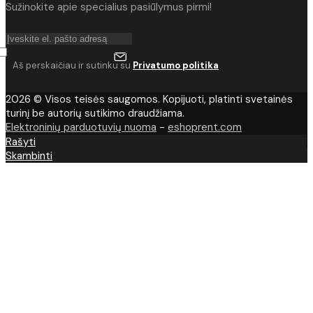
Sužinokite apie specialius pasiūlymus pirmi!
Aš perskaičiau ir sutinku su
Privatumo politika
2026 © Visos teisės saugomos. Kopijuoti, platinti svetainės
turinį be autorių sutikimo draudžiama.
Elektroninių parduotuvių nuoma
-
eshoprent.com
Rašyti
Skambinti