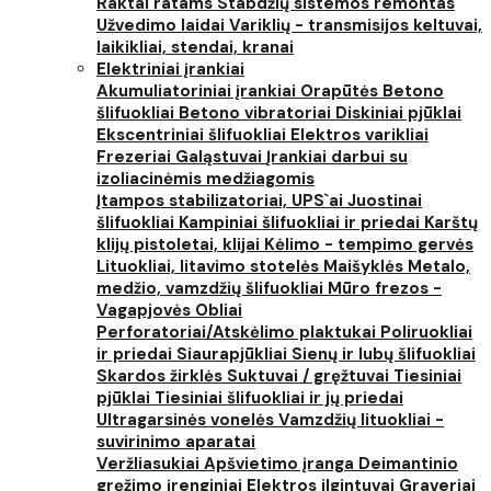
Raktai ratams
Stabdžių sistemos remontas
Užvedimo laidai
Variklių - transmisijos keltuvai,
laikikliai, stendai, kranai
Elektriniai įrankiai
Akumuliatoriniai įrankiai
Orapūtės
Betono
šlifuokliai
Betono vibratoriai
Diskiniai pjūklai
Ekscentriniai šlifuokliai
Elektros varikliai
Frezeriai
Galąstuvai
Įrankiai darbui su
izoliacinėmis medžiagomis
Įtampos stabilizatoriai, UPS`ai
Juostinai
šlifuokliai
Kampiniai šlifuokliai ir priedai
Karštų
klijų pistoletai, klijai
Kėlimo - tempimo gervės
Lituokliai, litavimo stotelės
Maišyklės
Metalo,
medžio, vamzdžių šlifuokliai
Mūro frezos -
Vagapjovės
Obliai
Perforatoriai/Atskėlimo plaktukai
Poliruokliai
ir priedai
Siaurapjūkliai
Sienų ir lubų šlifuokliai
Skardos žirklės
Suktuvai / gręžtuvai
Tiesiniai
pjūklai
Tiesiniai šlifuokliai ir jų priedai
Ultragarsinės vonelės
Vamzdžių lituokliai -
suvirinimo aparatai
Veržliasukiai
Apšvietimo įranga
Deimantinio
gręžimo įrenginiai
Elektros ilgintuvai
Graveriai