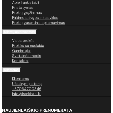
Apie Irankistai.lt
Pristatymas
Prekių grąžinimas
Pirkimo sąlygos ir taisyklės
Prekių garantinis aptarnavimas
Klientų aptarnavimas
Visos prekės
Prekės su nuolaida
Gamintojai
Svetainės medis
Kontaktai
Klientams
Klientams
Užsakymų istorija
+37064700346
info@irankistai.lt
NAUJIENLAIŠKIO PRENUMERATA