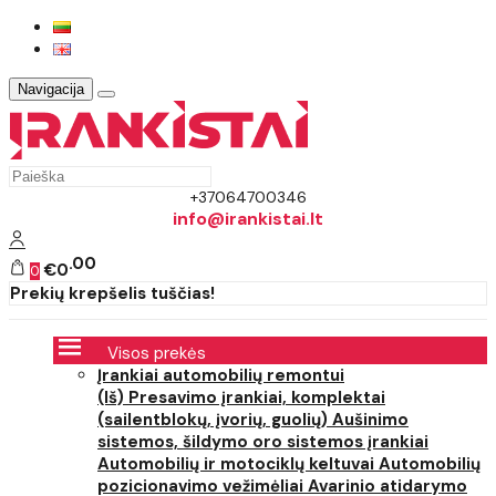
Navigacija
+37064700346
info@irankistai.lt
00
€0
0
Prekių krepšelis tuščias!
Visos prekės
Įrankiai automobilių remontui
(Iš) Presavimo įrankiai, komplektai
(sailentblokų, įvorių, guolių)
Aušinimo
sistemos, šildymo oro sistemos įrankiai
Automobilių ir motociklų keltuvai
Automobilių
pozicionavimo vežimėliai
Avarinio atidarymo