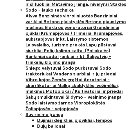
ir šlifuokliai
Matavimo įranga, nivelyrai
Staklės
Sodo - lauko technika
Alyva
Benzininės vibroliniuotės
Benzininiai
varikliai
Betono glaistyklės
Betono pjaustymo
mašinos
Elektros generatoriai
Grandininiai
pjūklai
Krūmapjovės / trimeriai
Krūmapjovės,
aukštapjovės ir kt.
Laistymo sistemos
Laisvalaiko, turizmo prekės
Lapų pūstuvai -
siurbliai
Polių kalimo kaltai (Poliakalės)
Rankiniai sodo įrankiai ir kt.
Šaligatvių -
trinkelių klojimo įranga
Sniego valytuvai
Sodo purkštuvai
Sodo
traktoriukai
Vandens siurbliai ir jų priedai
Vibro kojos
Žemės grąžtai
Aeratoriai -
skarifikatoriai
Malkų skaldyklės, vežimėliai,
malkinės
Motoblokai / Kultivatoriai ir priedai
Šakų smulkintuvai
Šildymo - vėsinimo įranga
Sodo laistymo žarnos
Vibroplokštės
Žoliapjovės - vejapjovės
Suvirinimo įranga
Dujiniai degikliai, pjovikliai, lempos
Dujų balionai