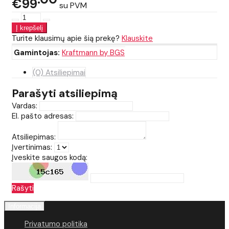
€99
su PVM
Turite klausimų apie šią prekę?
Klauskite
Gamintojas:
Kraftmann by BGS
(0) Atsiliepimai
Parašyti atsiliepimą
Vardas:
El. pašto adresas:
Atsiliepimas:
Įvertinimas:
Įveskite saugos kodą:
Rašyti
Informacija
Privatumo politika