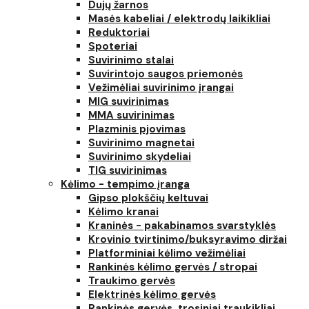
Dujų žarnos
Masės kabeliai / elektrodų laikikliai
Reduktoriai
Spoteriai
Suvirinimo stalai
Suvirintojo saugos priemonės
Vežimėliai suvirinimo įrangai
MIG suvirinimas
MMA suvirinimas
Plazminis pjovimas
Suvirinimo magnetai
Suvirinimo skydeliai
TIG suvirinimas
Kėlimo - tempimo įranga
Gipso plokščių keltuvai
Kėlimo kranai
Kraninės - pakabinamos svarstyklės
Krovinio tvirtinimo/buksyravimo diržai
Platforminiai kėlimo vežimėliai
Rankinės kėlimo gervės / stropai
Traukimo gervės
Elektrinės kėlimo gervės
Rankinės gervės, trosiniai traukikliai