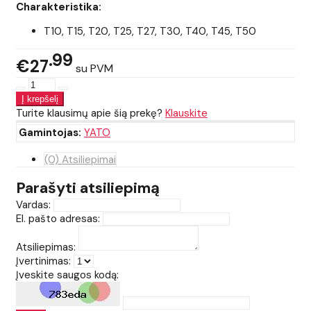
Charakteristika:
T10, T15, T20, T25, T27, T30, T40, T45, T50
99
€27
su PVM
Turite klausimų apie šią prekę?
Klauskite
Gamintojas:
YATO
(0) Atsiliepimai
Parašyti atsiliepimą
Vardas:
El. pašto adresas:
Atsiliepimas:
Įvertinimas:
Įveskite saugos kodą: