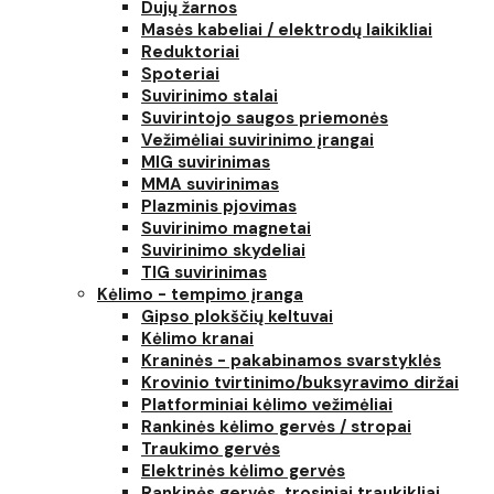
Dujų žarnos
Masės kabeliai / elektrodų laikikliai
Reduktoriai
Spoteriai
Suvirinimo stalai
Suvirintojo saugos priemonės
Vežimėliai suvirinimo įrangai
MIG suvirinimas
MMA suvirinimas
Plazminis pjovimas
Suvirinimo magnetai
Suvirinimo skydeliai
TIG suvirinimas
Kėlimo - tempimo įranga
Gipso plokščių keltuvai
Kėlimo kranai
Kraninės - pakabinamos svarstyklės
Krovinio tvirtinimo/buksyravimo diržai
Platforminiai kėlimo vežimėliai
Rankinės kėlimo gervės / stropai
Traukimo gervės
Elektrinės kėlimo gervės
Rankinės gervės, trosiniai traukikliai