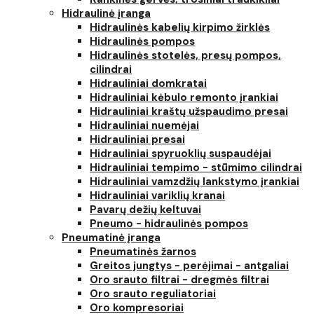
Hidraulinė įranga
Hidraulinės kabelių kirpimo žirklės
Hidraulinės pompos
Hidraulinės stotelės, presų pompos,
cilindrai
Hidrauliniai domkratai
Hidrauliniai kėbulo remonto įrankiai
Hidrauliniai kraštų užspaudimo presai
Hidrauliniai nuemėjai
Hidrauliniai presai
Hidrauliniai spyruoklių suspaudėjai
Hidrauliniai tempimo - stūmimo cilindrai
Hidrauliniai vamzdžių lankstymo įrankiai
Hidrauliniai variklių kranai
Pavarų dežių keltuvai
Pneumo - hidraulinės pompos
Pneumatinė įranga
Pneumatinės žarnos
Greitos jungtys - perėjimai - antgaliai
Oro srauto filtrai - dregmės filtrai
Oro srauto reguliatoriai
Oro kompresoriai