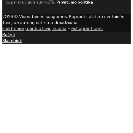
Aš perskaičiau ir sutinku su
Privatumo politika
2026 © Visos teisės saugomos. Kopijuoti, platinti svetainės
turinį be autorių sutikimo draudžiama.
Elektroninių parduotuvių nuoma
-
eshoprent.com
Rašyti
Skambinti