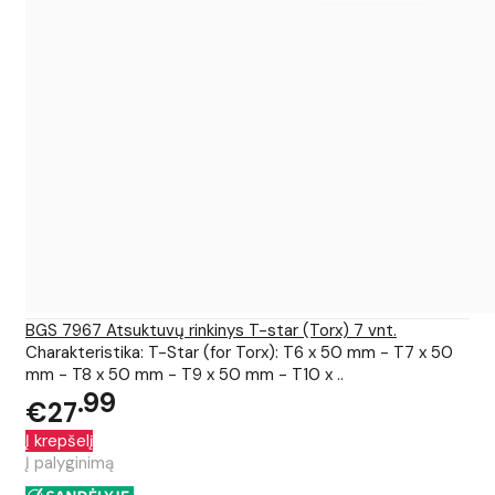
BGS 7967 Atsuktuvų rinkinys T-star (Torx) 7 vnt.
Charakteristika: T-Star (for Torx): T6 x 50 mm - T7 x 50
mm - T8 x 50 mm - T9 x 50 mm - T10 x ..
99
€27
Į krepšelį
Į palyginimą