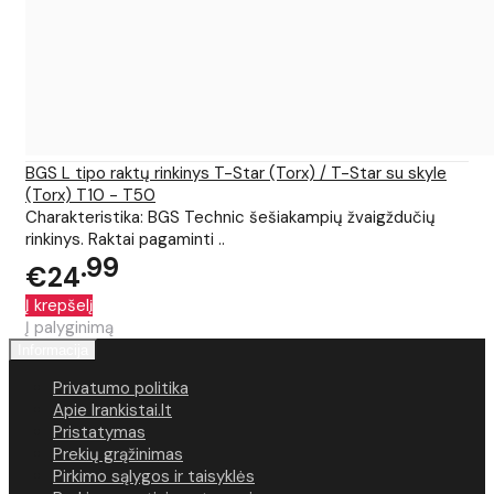
BGS L tipo raktų rinkinys T-Star (Torx) / T-Star su skyle
(Torx) T10 - T50
Charakteristika: BGS Technic šešiakampių žvaigždučių
rinkinys. Raktai pagaminti ..
99
€24
Į krepšelį
Į palyginimą
Informacija
Privatumo politika
Apie Irankistai.lt
Pristatymas
Prekių grąžinimas
Pirkimo sąlygos ir taisyklės