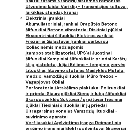
Raktai ratams
Stabdžių sistemos remontas
Užvedimo laidai
Variklių - transmisijos keltuvai,
laikikliai, stendai, kranai
Elektriniai įrankiai
Akumuliatoriniai įrankiai
Orapūtės
Betono
šlifuokliai
Betono vibratoriai
Diskiniai pjūklai
Ekscentriniai šlifuokliai
Elektros varikliai
Frezeriai
Galąstuvai
Įrankiai darbui su
izoliacinėmis medžiagomis
Įtampos stabilizatoriai, UPS`ai
Juostinai
šlifuokliai
Kampiniai šlifuokliai ir priedai
Karštų
klijų pistoletai, klijai
Kėlimo - tempimo gervės
Lituokliai, litavimo stotelės
Maišyklės
Metalo,
medžio, vamzdžių šlifuokliai
Mūro frezos -
Vagapjovės
Obliai
Perforatoriai/Atskėlimo plaktukai
Poliruokliai
ir priedai
Siaurapjūkliai
Sienų ir lubų šlifuokliai
Skardos žirklės
Suktuvai / gręžtuvai
Tiesiniai
pjūklai
Tiesiniai šlifuokliai ir jų priedai
Ultragarsinės vonelės
Vamzdžių lituokliai -
suvirinimo aparatai
Veržliasukiai
Apšvietimo įranga
Deimantinio
gręžimo įrenginiai
Elektros ilgintuvai
Graveriai