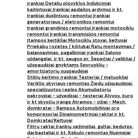
įrankiai
Detalių plovyklos
Indukciniai
kaitintuvai
Įrankiai apdailos ardymui ir kt.
Įrankiai duslintuvų remontui
Įrankiai
generatoriaus / eletronikos remontui
Įrankiai grandinės remontui
Įrankiai motociklų
remontui
Įrankiai transmisijos remontui
Įtampos keitikliai
Motociklų stovai, keltuvai
Priekabų rozetės / kištukai
Ratų montavimas /
balansavimas, pagalbiniai įrankiai
Salono
uždangalai, ir kt. saugos pr.
Šepečiai / valikliai /
užspaudėjai gnybtams
Spyruoklių -
amortizatorių suspaudėjai
Stiklų keitimo įrankiai
Testeriai / matuokliai
Variklio skyriaus remontas
Žiedų užspaudėjai,
specializuotos replės
Akumuliatorių
pakrovėjai - užvedėjai - testeriai
Alyvos, kuro
ir kt skysčių įranga
Atramos - ožiai - Mech.
domkratai - Rampos
Automobiliniai oro
kompresoriai
Dinamometriniai raktai ir kt.
Domkratai/Keltuvai
Filtrų raktai
Įrankių vežimėliai, gultai, kedutės,
darbastaliai ir kt.
Kėbulo remontas
Nuėmėjai