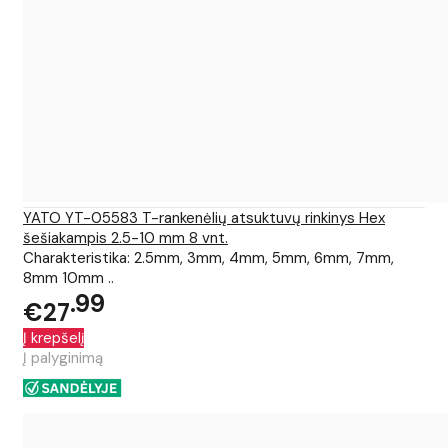
YATO YT-05583 T-rankenėlių atsuktuvų rinkinys Hex
šešiakampis 2.5-10 mm 8 vnt.
Charakteristika: 2.5mm, 3mm, 4mm, 5mm, 6mm, 7mm,
8mm 10mm ..
99
€27
Į krepšelį
Į palyginimą