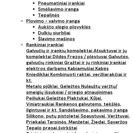
Pneumatiniai įrankiai
Smėliavimo įranga
Tepalinės
Plovimo - valymo įranga
Aukšto slėgio plovyklės
Dulkių siurbliai
Šlavimo mašinos
Rankiniai įrankiai
Galvučių ir įrankių komplektai
Atsuktuvai ir jų
komplektai
Dildės
Frezos / plėstuvai
Galvutės,
galvučių rinkiniai
Grąžtai ir jų rinkiniai
Įrankiai
elektros darbams
Kabiamušiai.Kabės
Kniedikliai
Kombinuoti raktai, veržliarakčiai ir
kt.
Metalo pjūklai. Geležtės
Nulaužtų varžtų/
smeigių išsukėjai / sriegio atnaujinimas
Peiliukai.Geležtės
Plaktukai. Kūjai.
Viniatraukiai
Rankenos galvutėms, tekšlės,
ilgintuvai ir kt.
Sandėliavimo, pakavimo įranga
Silikono, putų pistoletai
Spaustuvai. Veržtuvai.
Priekalai
Tarpinės. Manžetai. Žiedai. Sąvaržos
Tepalo presai,švirkštai