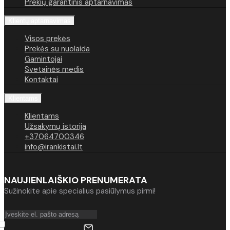
Prekių garantinis aptarnavimas
Klientų aptarnavimas
Visos prekės
Prekės su nuolaida
Gamintojai
Svetainės medis
Kontaktai
Klientams
Klientams
Užsakymų istorija
+37064700346
info@irankistai.lt
NAUJIENLAIŠKIO PRENUMERATA
Sužinokite apie specialius pasiūlymus pirmi!