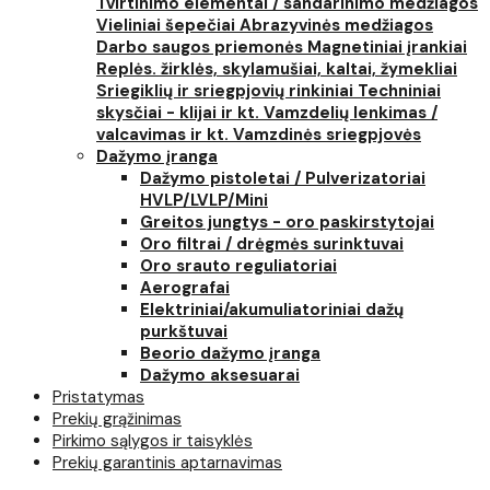
Tvirtinimo elementai / sandarinimo medžiagos
Vieliniai šepečiai
Abrazyvinės medžiagos
Darbo saugos priemonės
Magnetiniai įrankiai
Replės. žirklės, skylamušiai, kaltai, žymekliai
Sriegiklių ir sriegpjovių rinkiniai
Techniniai
skysčiai - klijai ir kt.
Vamzdelių lenkimas /
valcavimas ir kt.
Vamzdinės sriegpjovės
Dažymo įranga
Dažymo pistoletai / Pulverizatoriai
HVLP/LVLP/Mini
Greitos jungtys - oro paskirstytojai
Oro filtrai / drėgmės surinktuvai
Oro srauto reguliatoriai
Aerografai
Elektriniai/akumuliatoriniai dažų
purkštuvai
Beorio dažymo įranga
Dažymo aksesuarai
Pristatymas
Prekių grąžinimas
Pirkimo sąlygos ir taisyklės
Prekių garantinis aptarnavimas