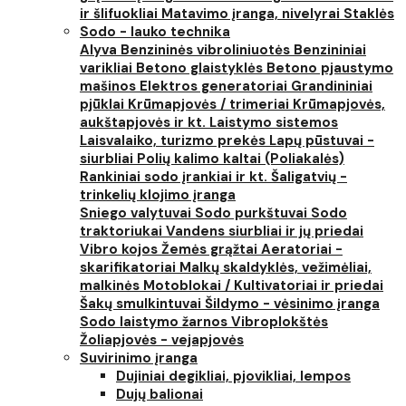
ir šlifuokliai
Matavimo įranga, nivelyrai
Staklės
Sodo - lauko technika
Alyva
Benzininės vibroliniuotės
Benzininiai
varikliai
Betono glaistyklės
Betono pjaustymo
mašinos
Elektros generatoriai
Grandininiai
pjūklai
Krūmapjovės / trimeriai
Krūmapjovės,
aukštapjovės ir kt.
Laistymo sistemos
Laisvalaiko, turizmo prekės
Lapų pūstuvai -
siurbliai
Polių kalimo kaltai (Poliakalės)
Rankiniai sodo įrankiai ir kt.
Šaligatvių -
trinkelių klojimo įranga
Sniego valytuvai
Sodo purkštuvai
Sodo
traktoriukai
Vandens siurbliai ir jų priedai
Vibro kojos
Žemės grąžtai
Aeratoriai -
skarifikatoriai
Malkų skaldyklės, vežimėliai,
malkinės
Motoblokai / Kultivatoriai ir priedai
Šakų smulkintuvai
Šildymo - vėsinimo įranga
Sodo laistymo žarnos
Vibroplokštės
Žoliapjovės - vejapjovės
Suvirinimo įranga
Dujiniai degikliai, pjovikliai, lempos
Dujų balionai