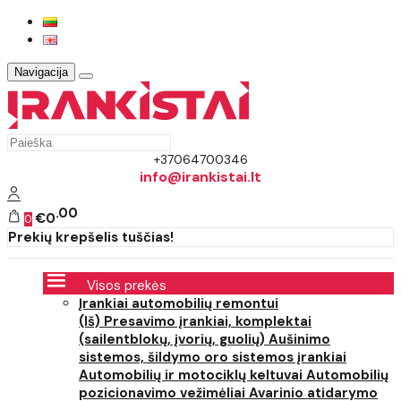
Navigacija
+37064700346
info@irankistai.lt
00
€0
0
Prekių krepšelis tuščias!
Visos prekės
Įrankiai automobilių remontui
(Iš) Presavimo įrankiai, komplektai
(sailentblokų, įvorių, guolių)
Aušinimo
sistemos, šildymo oro sistemos įrankiai
Automobilių ir motociklų keltuvai
Automobilių
pozicionavimo vežimėliai
Avarinio atidarymo