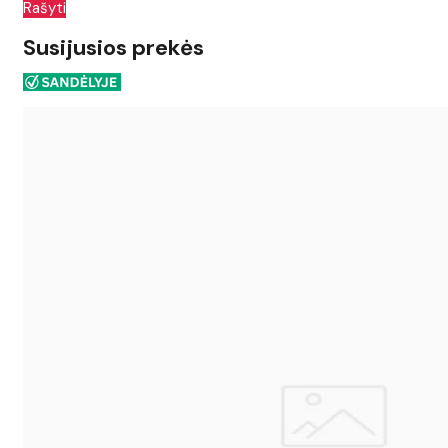
Rašyti
Susijusios prekės