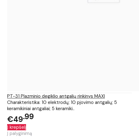
PT-31 Plazminio degiklio antgalių rinkinys MAXI
Charakteristika: 10 elektrodų; 10 pjovimo antgalių; 5
keramikiniai antgaliai; 5 keramiki..
99
€49
Į krepšelį
Į palyginimą