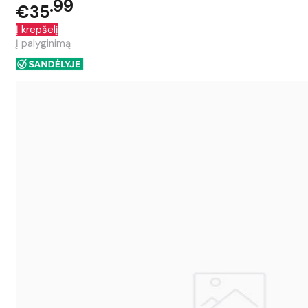
99
€35
Į krepšelį
Į palyginimą