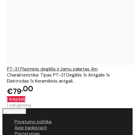
PT-31 Plazminis degiklis ir žarnų paketas 4m
Charakteristika: Tipas PT-31 Degiklis 1x Antgalis 1x
Elektrodas 1x Keramikinis antgali..
00
€79
Į krepšelį
Į palyginimą
Informacija
Privatumo politika
Apie Irankistai.lt
Pristatymas