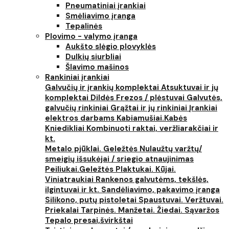
Pneumatiniai įrankiai
Smėliavimo įranga
Tepalinės
Plovimo - valymo įranga
Aukšto slėgio plovyklės
Dulkių siurbliai
Šlavimo mašinos
Rankiniai įrankiai
Galvučių ir įrankių komplektai
Atsuktuvai ir jų
komplektai
Dildės
Frezos / plėstuvai
Galvutės,
galvučių rinkiniai
Grąžtai ir jų rinkiniai
Įrankiai
elektros darbams
Kabiamušiai.Kabės
Kniedikliai
Kombinuoti raktai, veržliarakčiai ir
kt.
Metalo pjūklai. Geležtės
Nulaužtų varžtų/
smeigių išsukėjai / sriegio atnaujinimas
Peiliukai.Geležtės
Plaktukai. Kūjai.
Viniatraukiai
Rankenos galvutėms, tekšlės,
ilgintuvai ir kt.
Sandėliavimo, pakavimo įranga
Silikono, putų pistoletai
Spaustuvai. Veržtuvai.
Priekalai
Tarpinės. Manžetai. Žiedai. Sąvaržos
Tepalo presai,švirkštai