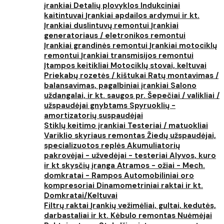
įrankiai
Detalių plovyklos
Indukciniai
kaitintuvai
Įrankiai apdailos ardymui ir kt.
Įrankiai duslintuvų remontui
Įrankiai
generatoriaus / eletronikos remontui
Įrankiai grandinės remontui
Įrankiai motociklų
remontui
Įrankiai transmisijos remontui
Įtampos keitikliai
Motociklų stovai, keltuvai
Priekabų rozetės / kištukai
Ratų montavimas /
balansavimas, pagalbiniai įrankiai
Salono
uždangalai, ir kt. saugos pr.
Šepečiai / valikliai /
užspaudėjai gnybtams
Spyruoklių -
amortizatorių suspaudėjai
Stiklų keitimo įrankiai
Testeriai / matuokliai
Variklio skyriaus remontas
Žiedų užspaudėjai,
specializuotos replės
Akumuliatorių
pakrovėjai - užvedėjai - testeriai
Alyvos, kuro
ir kt skysčių įranga
Atramos - ožiai - Mech.
domkratai - Rampos
Automobiliniai oro
kompresoriai
Dinamometriniai raktai ir kt.
Domkratai/Keltuvai
Filtrų raktai
Įrankių vežimėliai, gultai, kedutės,
darbastaliai ir kt.
Kėbulo remontas
Nuėmėjai