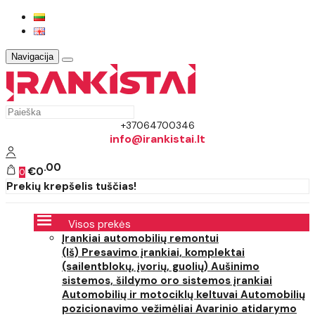
Navigacija
+37064700346
info@irankistai.lt
00
€0
0
Prekių krepšelis tuščias!
Visos prekės
Įrankiai automobilių remontui
(Iš) Presavimo įrankiai, komplektai
(sailentblokų, įvorių, guolių)
Aušinimo
sistemos, šildymo oro sistemos įrankiai
Automobilių ir motociklų keltuvai
Automobilių
pozicionavimo vežimėliai
Avarinio atidarymo