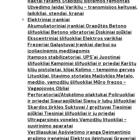
Raktai ratams
Stabdžių sistemos remontas
Užvedimo laidai
Variklių - transmisijos keltuvai,
laikikliai, stendai, kranai
Elektriniai įrankiai
Akumuliatoriniai įrankiai
Orapūtės
Betono
šlifuokliai
Betono vibratoriai
Diskiniai pjūklai
Ekscentriniai šlifuokliai
Elektros varikliai
Frezeriai
Galąstuvai
Įrankiai darbui su
izoliacinėmis medžiagomis
Įtampos stabilizatoriai, UPS`ai
Juostinai
šlifuokliai
Kampiniai šlifuokliai ir priedai
Karštų
klijų pistoletai, klijai
Kėlimo - tempimo gervės
Lituokliai, litavimo stotelės
Maišyklės
Metalo,
medžio, vamzdžių šlifuokliai
Mūro frezos -
Vagapjovės
Obliai
Perforatoriai/Atskėlimo plaktukai
Poliruokliai
ir priedai
Siaurapjūkliai
Sienų ir lubų šlifuokliai
Skardos žirklės
Suktuvai / gręžtuvai
Tiesiniai
pjūklai
Tiesiniai šlifuokliai ir jų priedai
Ultragarsinės vonelės
Vamzdžių lituokliai -
suvirinimo aparatai
Veržliasukiai
Apšvietimo įranga
Deimantinio
gręžimo įrenginiai
Elektros ilgintuvai
Graveriai