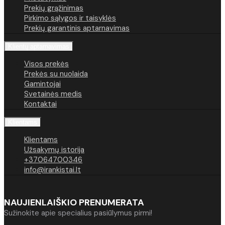
Prekių grąžinimas
Pirkimo sąlygos ir taisyklės
Prekių garantinis aptarnavimas
Klientų aptarnavimas
Visos prekės
Prekės su nuolaida
Gamintojai
Svetainės medis
Kontaktai
Klientams
Klientams
Užsakymų istorija
+37064700346
info@irankistai.lt
NAUJIENLAIŠKIO PRENUMERATA
Sužinokite apie specialius pasiūlymus pirmi!