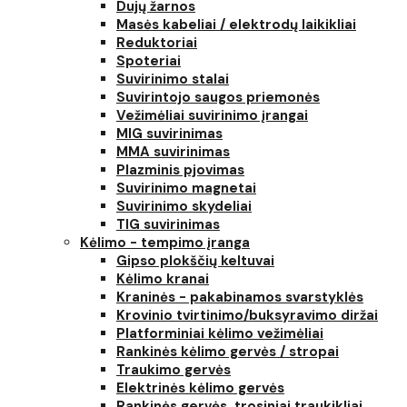
Dujų žarnos
Masės kabeliai / elektrodų laikikliai
Reduktoriai
Spoteriai
Suvirinimo stalai
Suvirintojo saugos priemonės
Vežimėliai suvirinimo įrangai
MIG suvirinimas
MMA suvirinimas
Plazminis pjovimas
Suvirinimo magnetai
Suvirinimo skydeliai
TIG suvirinimas
Kėlimo - tempimo įranga
Gipso plokščių keltuvai
Kėlimo kranai
Kraninės - pakabinamos svarstyklės
Krovinio tvirtinimo/buksyravimo diržai
Platforminiai kėlimo vežimėliai
Rankinės kėlimo gervės / stropai
Traukimo gervės
Elektrinės kėlimo gervės
Rankinės gervės, trosiniai traukikliai