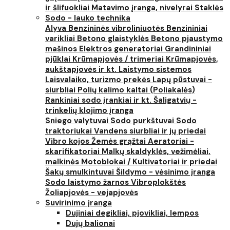
ir šlifuokliai
Matavimo įranga, nivelyrai
Staklės
Sodo - lauko technika
Alyva
Benzininės vibroliniuotės
Benzininiai
varikliai
Betono glaistyklės
Betono pjaustymo
mašinos
Elektros generatoriai
Grandininiai
pjūklai
Krūmapjovės / trimeriai
Krūmapjovės,
aukštapjovės ir kt.
Laistymo sistemos
Laisvalaiko, turizmo prekės
Lapų pūstuvai -
siurbliai
Polių kalimo kaltai (Poliakalės)
Rankiniai sodo įrankiai ir kt.
Šaligatvių -
trinkelių klojimo įranga
Sniego valytuvai
Sodo purkštuvai
Sodo
traktoriukai
Vandens siurbliai ir jų priedai
Vibro kojos
Žemės grąžtai
Aeratoriai -
skarifikatoriai
Malkų skaldyklės, vežimėliai,
malkinės
Motoblokai / Kultivatoriai ir priedai
Šakų smulkintuvai
Šildymo - vėsinimo įranga
Sodo laistymo žarnos
Vibroplokštės
Žoliapjovės - vejapjovės
Suvirinimo įranga
Dujiniai degikliai, pjovikliai, lempos
Dujų balionai