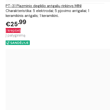
PT-31 Plazminio degiklio antgalių rinkinys MINI
Charakteristika: 5 elektrodai; 5 pjovimo antgaliai; 1
keramikinis antgalis; 1 keramikini..
99
€25
Į krepšelį
Į palyginimą