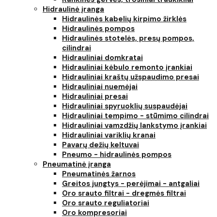
Hidraulinė įranga
Hidraulinės kabelių kirpimo žirklės
Hidraulinės pompos
Hidraulinės stotelės, presų pompos,
cilindrai
Hidrauliniai domkratai
Hidrauliniai kėbulo remonto įrankiai
Hidrauliniai kraštų užspaudimo presai
Hidrauliniai nuemėjai
Hidrauliniai presai
Hidrauliniai spyruoklių suspaudėjai
Hidrauliniai tempimo - stūmimo cilindrai
Hidrauliniai vamzdžių lankstymo įrankiai
Hidrauliniai variklių kranai
Pavarų dežių keltuvai
Pneumo - hidraulinės pompos
Pneumatinė įranga
Pneumatinės žarnos
Greitos jungtys - perėjimai - antgaliai
Oro srauto filtrai - dregmės filtrai
Oro srauto reguliatoriai
Oro kompresoriai