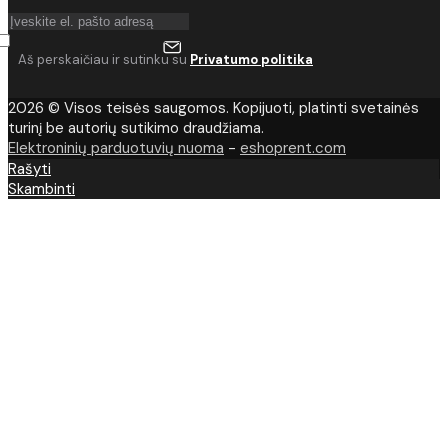
Aš perskaičiau ir sutinku su
Privatumo politika
2026 © Visos teisės saugomos. Kopijuoti, platinti svetainės
turinį be autorių sutikimo draudžiama.
Elektroninių parduotuvių nuoma
-
eshoprent.com
Rašyti
Skambinti