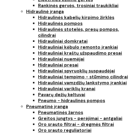
Rankinės gervės, trosiniai traukikliai
Hidraulinė įranga
Hidraulinės kabelių kirpimo žirklės
Hidraulinės pompos
Hidraulinės stotelės, presų pompos,
cilindrai
Hidrauliniai domkratai
Hidrauliniai kėbulo remonto įrankiai
Hidrauliniai kraštų užspaudimo presai
Hidrauliniai nuemėjai
Hidrauliniai presai
Hidrauliniai spyruoklių suspaudėjai
Hidrauliniai tempimo - stūmimo cilindrai
Hidrauliniai vamzdžių lankstymo įrankiai
Hidrauliniai variklių kranai
Pavarų dežių keltuvai
Pneumo - hidraulinės pompos
Pneumatinė įranga
Pneumatinės žarnos
Greitos jungtys - perėjimai - antgaliai
Oro srauto filtrai - dregmės filtrai
Oro srauto reguliatoriai