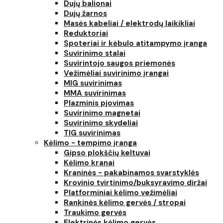
Dujų balionai
Dujų žarnos
Masės kabeliai / elektrodų laikikliai
Reduktoriai
Spoteriai ir kėbulo atitampymo įranga
Suvirinimo stalai
Suvirintojo saugos priemonės
Vežimėliai suvirinimo įrangai
MIG suvirinimas
MMA suvirinimas
Plazminis pjovimas
Suvirinimo magnetai
Suvirinimo skydeliai
TIG suvirinimas
Kėlimo - tempimo įranga
Gipso plokščių keltuvai
Kėlimo kranai
Kraninės - pakabinamos svarstyklės
Krovinio tvirtinimo/buksyravimo diržai
Platforminiai kėlimo vežimėliai
Rankinės kėlimo gervės / stropai
Traukimo gervės
Elektrinės kėlimo gervės