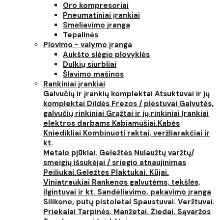
Oro kompresoriai
Pneumatiniai įrankiai
Smėliavimo įranga
Tepalinės
Plovimo - valymo įranga
Aukšto slėgio plovyklės
Dulkių siurbliai
Šlavimo mašinos
Rankiniai įrankiai
Galvučių ir įrankių komplektai
Atsuktuvai ir jų
komplektai
Dildės
Frezos / plėstuvai
Galvutės,
galvučių rinkiniai
Grąžtai ir jų rinkiniai
Įrankiai
elektros darbams
Kabiamušiai.Kabės
Kniedikliai
Kombinuoti raktai, veržliarakčiai ir
kt.
Metalo pjūklai. Geležtės
Nulaužtų varžtų/
smeigių išsukėjai / sriegio atnaujinimas
Peiliukai.Geležtės
Plaktukai. Kūjai.
Viniatraukiai
Rankenos galvutėms, tekšlės,
ilgintuvai ir kt.
Sandėliavimo, pakavimo įranga
Silikono, putų pistoletai
Spaustuvai. Veržtuvai.
Priekalai
Tarpinės. Manžetai. Žiedai. Sąvaržos