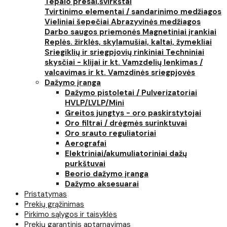
Tepalo presai,švirkštai
Tvirtinimo elementai / sandarinimo medžiagos
Vieliniai šepečiai
Abrazyvinės medžiagos
Darbo saugos priemonės
Magnetiniai įrankiai
Replės. žirklės, skylamušiai, kaltai, žymekliai
Sriegiklių ir sriegpjovių rinkiniai
Techniniai
skysčiai - klijai ir kt.
Vamzdelių lenkimas /
valcavimas ir kt.
Vamzdinės sriegpjovės
Dažymo įranga
Dažymo pistoletai / Pulverizatoriai
HVLP/LVLP/Mini
Greitos jungtys - oro paskirstytojai
Oro filtrai / drėgmės surinktuvai
Oro srauto reguliatoriai
Aerografai
Elektriniai/akumuliatoriniai dažų
purkštuvai
Beorio dažymo įranga
Dažymo aksesuarai
Pristatymas
Prekių grąžinimas
Pirkimo sąlygos ir taisyklės
Prekių garantinis aptarnavimas