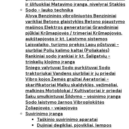
ir šlifuokliai
Matavimo įranga, nivelyrai
Staklės
Sodo - lauko technika
Alyva
Benzininės vibroliniuotės
Benzininiai
varikliai
Betono glaistyklės
Betono pjaustymo
mašinos
Elektros generatoriai
Grandininiai
pjūklai
Krūmapjovės / trimeriai
Krūmapjovės,
aukštapjovės ir kt.
Laistymo sistemos
Laisvalaiko, turizmo prekės
Lapų pūstuvai -
siurbliai
Polių kalimo kaltai (Poliakalės)
Rankiniai sodo įrankiai ir kt.
Šaligatvių -
trinkelių klojimo įranga
Sniego valytuvai
Sodo purkštuvai
Sodo
traktoriukai
Vandens siurbliai ir jų priedai
Vibro kojos
Žemės grąžtai
Aeratoriai -
skarifikatoriai
Malkų skaldyklės, vežimėliai,
malkinės
Motoblokai / Kultivatoriai ir priedai
Šakų smulkintuvai
Šildymo - vėsinimo įranga
Sodo laistymo žarnos
Vibroplokštės
Žoliapjovės - vejapjovės
Suvirinimo įranga
Taškinio suvirinimo aparatai
Dujiniai degikliai, pjovikliai, lempos