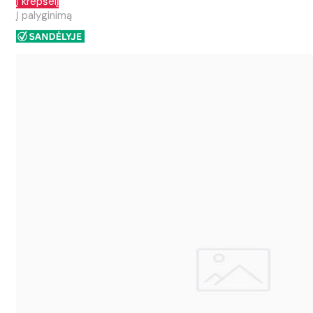
Į krepšelį
Į palyginimą