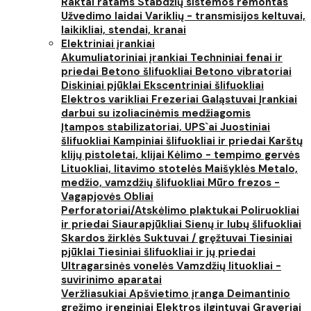
Raktai ratams
Stabdžių sistemos remontas
Užvedimo laidai
Variklių - transmisijos keltuvai,
laikikliai, stendai, kranai
Elektriniai įrankiai
Akumuliatoriniai įrankiai
Techniniai fenai ir
priedai
Betono šlifuokliai
Betono vibratoriai
Diskiniai pjūklai
Ekscentriniai šlifuokliai
Elektros varikliai
Frezeriai
Galąstuvai
Įrankiai
darbui su izoliacinėmis medžiagomis
Įtampos stabilizatoriai, UPS`ai
Juostiniai
šlifuokliai
Kampiniai šlifuokliai ir priedai
Karštų
klijų pistoletai, klijai
Kėlimo - tempimo gervės
Lituokliai, litavimo stotelės
Maišyklės
Metalo,
medžio, vamzdžių šlifuokliai
Mūro frezos -
Vagapjovės
Obliai
Perforatoriai/Atskėlimo plaktukai
Poliruokliai
ir priedai
Siaurapjūkliai
Sienų ir lubų šlifuokliai
Skardos žirklės
Suktuvai / gręžtuvai
Tiesiniai
pjūklai
Tiesiniai šlifuokliai ir jų priedai
Ultragarsinės vonelės
Vamzdžių lituokliai -
suvirinimo aparatai
Veržliasukiai
Apšvietimo įranga
Deimantinio
gręžimo įrenginiai
Elektros ilgintuvai
Graveriai