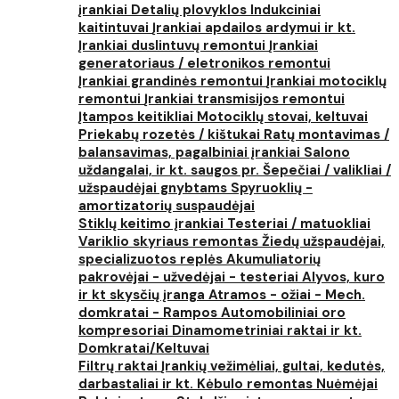
įrankiai
Detalių plovyklos
Indukciniai
kaitintuvai
Įrankiai apdailos ardymui ir kt.
Įrankiai duslintuvų remontui
Įrankiai
generatoriaus / eletronikos remontui
Įrankiai grandinės remontui
Įrankiai motociklų
remontui
Įrankiai transmisijos remontui
Įtampos keitikliai
Motociklų stovai, keltuvai
Priekabų rozetės / kištukai
Ratų montavimas /
balansavimas, pagalbiniai įrankiai
Salono
uždangalai, ir kt. saugos pr.
Šepečiai / valikliai /
užspaudėjai gnybtams
Spyruoklių -
amortizatorių suspaudėjai
Stiklų keitimo įrankiai
Testeriai / matuokliai
Variklio skyriaus remontas
Žiedų užspaudėjai,
specializuotos replės
Akumuliatorių
pakrovėjai - užvedėjai - testeriai
Alyvos, kuro
ir kt skysčių įranga
Atramos - ožiai - Mech.
domkratai - Rampos
Automobiliniai oro
kompresoriai
Dinamometriniai raktai ir kt.
Domkratai/Keltuvai
Filtrų raktai
Įrankių vežimėliai, gultai, kedutės,
darbastaliai ir kt.
Kėbulo remontas
Nuėmėjai