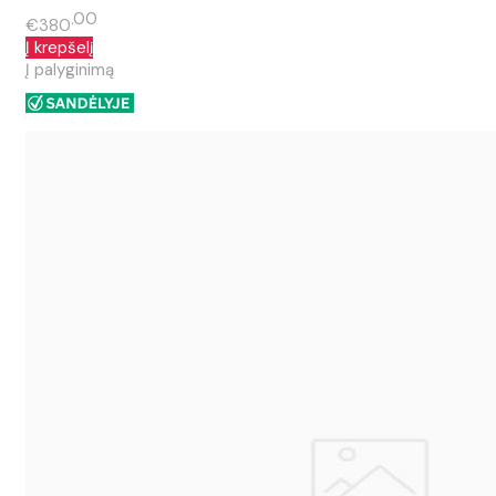
00
€380
Į krepšelį
Į palyginimą