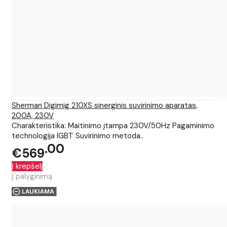
Sherman Digimig 210XS sinerginis suvirinimo aparatas,
200A, 230V
Charakteristika: Maitinimo įtampa 230V/50Hz Pagaminimo
technologija IGBT Suvirinimo metoda..
00
€569
Į krepšelį
Į palyginimą