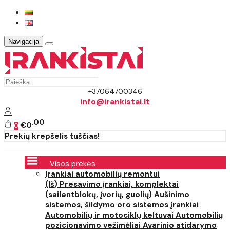
Navigacija
+37064700346
info@irankistai.lt
00
€0
0
Prekių krepšelis tuščias!
Visos prekės
Įrankiai automobilių remontui
(Iš) Presavimo įrankiai, komplektai
(sailentblokų, įvorių, guolių)
Aušinimo
sistemos, šildymo oro sistemos įrankiai
Automobilių ir motociklų keltuvai
Automobilių
pozicionavimo vežimėliai
Avarinio atidarymo