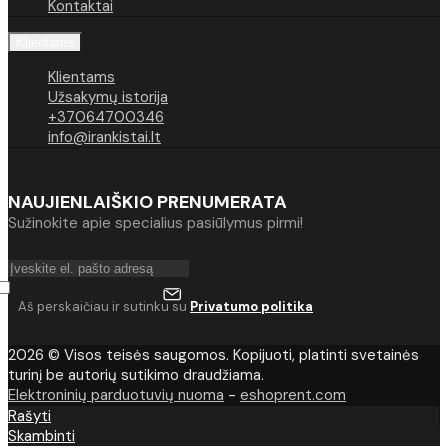
Kontaktai
Klientams
Klientams
Užsakymų istorija
+37064700346
info@irankistai.lt
NAUJIENLAIŠKIO PRENUMERATA
Sužinokite apie specialius pasiūlymus pirmi!
Aš perskaičiau ir sutinku su
Privatumo politika
2026 © Visos teisės saugomos. Kopijuoti, platinti svetainės
turinį be autorių sutikimo draudžiama.
Elektroninių parduotuvių nuoma
-
eshoprent.com
Rašyti
Skambinti