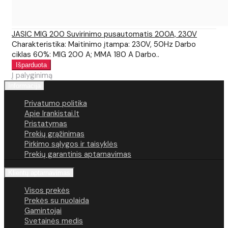
JASIC MIG 200 Suvirinimo pusautomatis 200A, 230V
Charakteristika: Maitinimo įtampa: 230V, 50Hz Darbo
ciklas 60%: MIG 200 A; MMA 180 A Darbo..
Į palyginimą
Informacija
Privatumo politika
Apie Irankistai.lt
Pristatymas
Prekių grąžinimas
Pirkimo sąlygos ir taisyklės
Prekių garantinis aptarnavimas
Klientų aptarnavimas
Visos prekės
Prekės su nuolaida
Gamintojai
Svetainės medis