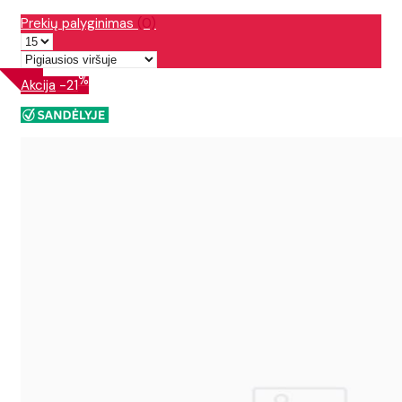
Prekių palyginimas
(0)
%
Akcija
-21