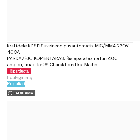
Kraftdele KD811 Suvirinimo pusautomatis MIG/MMA 230V
400A
PARDAVĖJO KOMENTARAS: Šis aparatas neturi 400
amperų, max. 150A! Charakteristika: Maitin..
Į palyginimą
Populiari