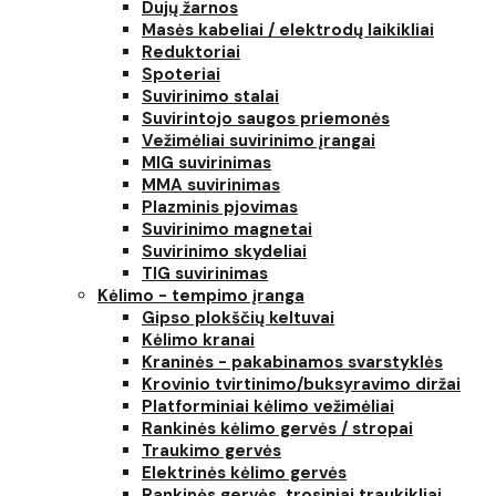
Dujų žarnos
Masės kabeliai / elektrodų laikikliai
Reduktoriai
Spoteriai
Suvirinimo stalai
Suvirintojo saugos priemonės
Vežimėliai suvirinimo įrangai
MIG suvirinimas
MMA suvirinimas
Plazminis pjovimas
Suvirinimo magnetai
Suvirinimo skydeliai
TIG suvirinimas
Kėlimo - tempimo įranga
Gipso plokščių keltuvai
Kėlimo kranai
Kraninės - pakabinamos svarstyklės
Krovinio tvirtinimo/buksyravimo diržai
Platforminiai kėlimo vežimėliai
Rankinės kėlimo gervės / stropai
Traukimo gervės
Elektrinės kėlimo gervės
Rankinės gervės, trosiniai traukikliai