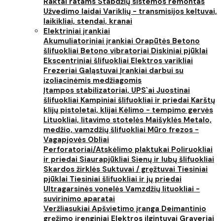
Raktai ratams
Stabdžių sistemos remontas
Užvedimo laidai
Variklių - transmisijos keltuvai,
laikikliai, stendai, kranai
Elektriniai įrankiai
Akumuliatoriniai įrankiai
Orapūtės
Betono
šlifuokliai
Betono vibratoriai
Diskiniai pjūklai
Ekscentriniai šlifuokliai
Elektros varikliai
Frezeriai
Galąstuvai
Įrankiai darbui su
izoliacinėmis medžiagomis
Įtampos stabilizatoriai, UPS`ai
Juostinai
šlifuokliai
Kampiniai šlifuokliai ir priedai
Karštų
klijų pistoletai, klijai
Kėlimo - tempimo gervės
Lituokliai, litavimo stotelės
Maišyklės
Metalo,
medžio, vamzdžių šlifuokliai
Mūro frezos -
Vagapjovės
Obliai
Perforatoriai/Atskėlimo plaktukai
Poliruokliai
ir priedai
Siaurapjūkliai
Sienų ir lubų šlifuokliai
Skardos žirklės
Suktuvai / gręžtuvai
Tiesiniai
pjūklai
Tiesiniai šlifuokliai ir jų priedai
Ultragarsinės vonelės
Vamzdžių lituokliai -
suvirinimo aparatai
Veržliasukiai
Apšvietimo įranga
Deimantinio
gręžimo įrenginiai
Elektros ilgintuvai
Graveriai