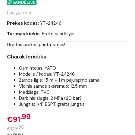
Į palyginimą
Prekės kodas:
YT-24246
Turimas kiekis:
Prekė sandėlyje
Greitas prekės pristatymas!
Charakteristika:
Gamintojas: YATO
Modelis / kodas: YT-24246
Žarnos ilgis: 15 m + 1 m pajungimo žarna
Vidinis žarnos skersmuo: 12,5 mm
Medžiaga: PVC
Darbinis slėgis: 2 MPa (20 bar)
Jungtis: 1/4" BSPT greita jungtis
99
€91
00
€125