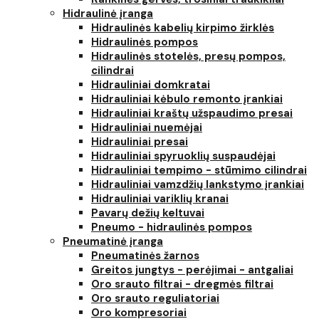
Hidraulinė įranga
Hidraulinės kabelių kirpimo žirklės
Hidraulinės pompos
Hidraulinės stotelės, presų pompos,
cilindrai
Hidrauliniai domkratai
Hidrauliniai kėbulo remonto įrankiai
Hidrauliniai kraštų užspaudimo presai
Hidrauliniai nuemėjai
Hidrauliniai presai
Hidrauliniai spyruoklių suspaudėjai
Hidrauliniai tempimo - stūmimo cilindrai
Hidrauliniai vamzdžių lankstymo įrankiai
Hidrauliniai variklių kranai
Pavarų dežių keltuvai
Pneumo - hidraulinės pompos
Pneumatinė įranga
Pneumatinės žarnos
Greitos jungtys - perėjimai - antgaliai
Oro srauto filtrai - dregmės filtrai
Oro srauto reguliatoriai
Oro kompresoriai