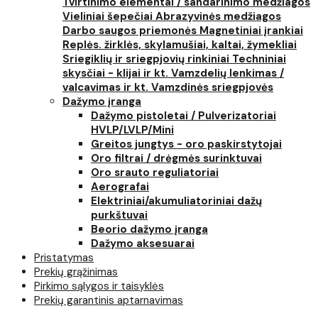
Tvirtinimo elementai / sandarinimo medžiagos
Vieliniai šepečiai
Abrazyvinės medžiagos
Darbo saugos priemonės
Magnetiniai įrankiai
Replės. žirklės, skylamušiai, kaltai, žymekliai
Sriegiklių ir sriegpjovių rinkiniai
Techniniai
skysčiai - klijai ir kt.
Vamzdelių lenkimas /
valcavimas ir kt.
Vamzdinės sriegpjovės
Dažymo įranga
Dažymo pistoletai / Pulverizatoriai
HVLP/LVLP/Mini
Greitos jungtys - oro paskirstytojai
Oro filtrai / drėgmės surinktuvai
Oro srauto reguliatoriai
Aerografai
Elektriniai/akumuliatoriniai dažų
purkštuvai
Beorio dažymo įranga
Dažymo aksesuarai
Pristatymas
Prekių grąžinimas
Pirkimo sąlygos ir taisyklės
Prekių garantinis aptarnavimas