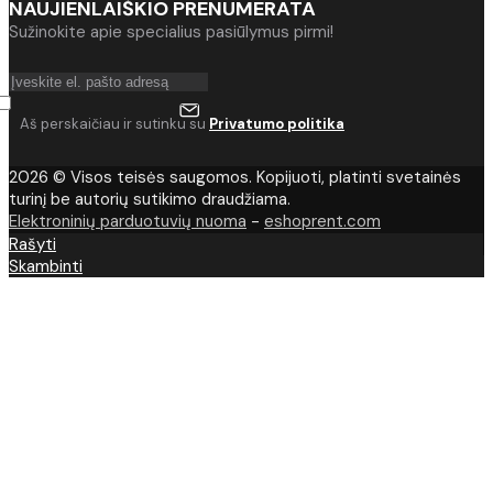
NAUJIENLAIŠKIO PRENUMERATA
Sužinokite apie specialius pasiūlymus pirmi!
Aš perskaičiau ir sutinku su
Privatumo politika
2026 © Visos teisės saugomos. Kopijuoti, platinti svetainės
turinį be autorių sutikimo draudžiama.
Elektroninių parduotuvių nuoma
-
eshoprent.com
Rašyti
Skambinti