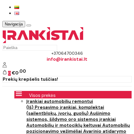
Navigacija
+37064700346
info@irankistai.lt
00
€0
0
Prekių krepšelis tuščias!
Visos prekės
Įrankiai automobilių remontui
(Iš) Presavimo įrankiai, komplektai
(sailentblokų, įvorių, guolių)
Aušinimo
sistemos, šildymo oro sistemos įrankiai
Automobilių ir motociklų keltuvai
Automobilių
pozicionavimo vežimėliai
Avarinio atidarymo