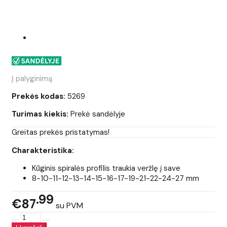
Į palyginimą
Prekės kodas:
5269
Turimas kiekis:
Prekė sandėlyje
Greitas prekės pristatymas!
Charakteristika:
Kūginis spiralės profilis traukia veržlę į save
8-10-11-12-13-14-15-16-17-19-21-22-24-27 mm
99
€87
su PVM