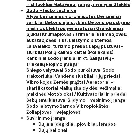
ir šlifuokliai
Matavimo įranga, nivelyrai
Staklės
Sodo - lauko technika
Alyva
Benzininės vibroliniuotės
Benzininiai
varikliai
Betono glaistyklės
Betono pjaustymo
mašinos
Elektros generatoriai
Grandininiai
pjūklai
Krūmapjovės / trimeriai
Krūmapjovės,
aukštapjovės ir kt.
Laistymo sistemos
Laisvalaiko, turizmo prekės
Lapų pūstuvai -
siurbliai
Polių kalimo kaltai (Poliakalės)
Rankiniai sodo įrankiai ir kt.
Šaligatvių -
trinkelių klojimo įranga
Sniego valytuvai
Sodo purkštuvai
Sodo
traktoriukai
Vandens siurbliai ir jų priedai
Vibro kojos
Žemės grąžtai
Aeratoriai -
skarifikatoriai
Malkų skaldyklės, vežimėliai,
malkinės
Motoblokai / Kultivatoriai ir priedai
Šakų smulkintuvai
Šildymo - vėsinimo įranga
Sodo laistymo žarnos
Vibroplokštės
Žoliapjovės - vejapjovės
Suvirinimo įranga
Dujiniai degikliai, pjovikliai, lempos
Dujų balionai