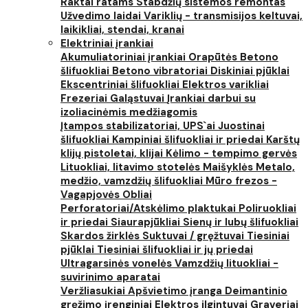
Raktai ratams
Stabdžių sistemos remontas
Užvedimo laidai
Variklių - transmisijos keltuvai,
laikikliai, stendai, kranai
Elektriniai įrankiai
Akumuliatoriniai įrankiai
Orapūtės
Betono
šlifuokliai
Betono vibratoriai
Diskiniai pjūklai
Ekscentriniai šlifuokliai
Elektros varikliai
Frezeriai
Galąstuvai
Įrankiai darbui su
izoliacinėmis medžiagomis
Įtampos stabilizatoriai, UPS`ai
Juostinai
šlifuokliai
Kampiniai šlifuokliai ir priedai
Karštų
klijų pistoletai, klijai
Kėlimo - tempimo gervės
Lituokliai, litavimo stotelės
Maišyklės
Metalo,
medžio, vamzdžių šlifuokliai
Mūro frezos -
Vagapjovės
Obliai
Perforatoriai/Atskėlimo plaktukai
Poliruokliai
ir priedai
Siaurapjūkliai
Sienų ir lubų šlifuokliai
Skardos žirklės
Suktuvai / gręžtuvai
Tiesiniai
pjūklai
Tiesiniai šlifuokliai ir jų priedai
Ultragarsinės vonelės
Vamzdžių lituokliai -
suvirinimo aparatai
Veržliasukiai
Apšvietimo įranga
Deimantinio
gręžimo įrenginiai
Elektros ilgintuvai
Graveriai