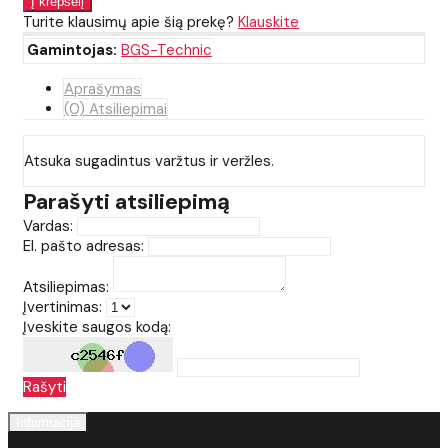
Turite klausimų apie šią prekę?
Klauskite
Gamintojas:
BGS-Technic
Aprašymas
(0) Atsiliepimai
Atsuka sugadintus varžtus ir veržles.
Parašyti atsiliepimą
Vardas:
El. pašto adresas:
Atsiliepimas:
Įvertinimas:
Įveskite saugos kodą:
Rašyti
Informacija