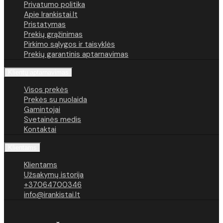
Privatumo politika
Apie Irankistai.lt
Pristatymas
Prekių grąžinimas
Pirkimo sąlygos ir taisyklės
Prekių garantinis aptarnavimas
Klientų aptarnavimas
Visos prekės
Prekės su nuolaida
Gamintojai
Svetainės medis
Kontaktai
Klientams
Klientams
Užsakymų istorija
+37064700346
info@irankistai.lt