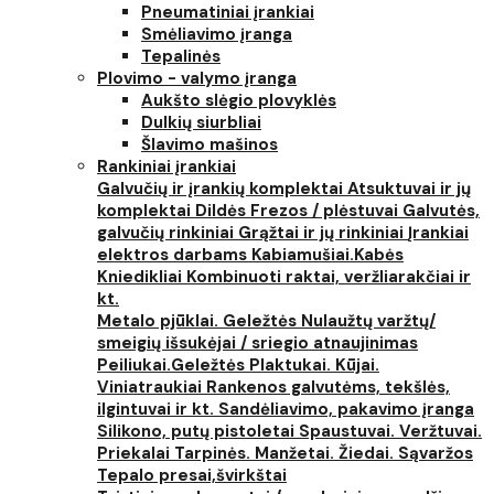
Pneumatiniai įrankiai
Smėliavimo įranga
Tepalinės
Plovimo - valymo įranga
Aukšto slėgio plovyklės
Dulkių siurbliai
Šlavimo mašinos
Rankiniai įrankiai
Galvučių ir įrankių komplektai
Atsuktuvai ir jų
komplektai
Dildės
Frezos / plėstuvai
Galvutės,
galvučių rinkiniai
Grąžtai ir jų rinkiniai
Įrankiai
elektros darbams
Kabiamušiai.Kabės
Kniedikliai
Kombinuoti raktai, veržliarakčiai ir
kt.
Metalo pjūklai. Geležtės
Nulaužtų varžtų/
smeigių išsukėjai / sriegio atnaujinimas
Peiliukai.Geležtės
Plaktukai. Kūjai.
Viniatraukiai
Rankenos galvutėms, tekšlės,
ilgintuvai ir kt.
Sandėliavimo, pakavimo įranga
Silikono, putų pistoletai
Spaustuvai. Veržtuvai.
Priekalai
Tarpinės. Manžetai. Žiedai. Sąvaržos
Tepalo presai,švirkštai