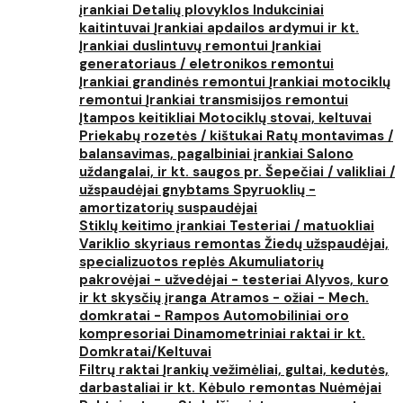
įrankiai
Detalių plovyklos
Indukciniai
kaitintuvai
Įrankiai apdailos ardymui ir kt.
Įrankiai duslintuvų remontui
Įrankiai
generatoriaus / eletronikos remontui
Įrankiai grandinės remontui
Įrankiai motociklų
remontui
Įrankiai transmisijos remontui
Įtampos keitikliai
Motociklų stovai, keltuvai
Priekabų rozetės / kištukai
Ratų montavimas /
balansavimas, pagalbiniai įrankiai
Salono
uždangalai, ir kt. saugos pr.
Šepečiai / valikliai /
užspaudėjai gnybtams
Spyruoklių -
amortizatorių suspaudėjai
Stiklų keitimo įrankiai
Testeriai / matuokliai
Variklio skyriaus remontas
Žiedų užspaudėjai,
specializuotos replės
Akumuliatorių
pakrovėjai - užvedėjai - testeriai
Alyvos, kuro
ir kt skysčių įranga
Atramos - ožiai - Mech.
domkratai - Rampos
Automobiliniai oro
kompresoriai
Dinamometriniai raktai ir kt.
Domkratai/Keltuvai
Filtrų raktai
Įrankių vežimėliai, gultai, kedutės,
darbastaliai ir kt.
Kėbulo remontas
Nuėmėjai