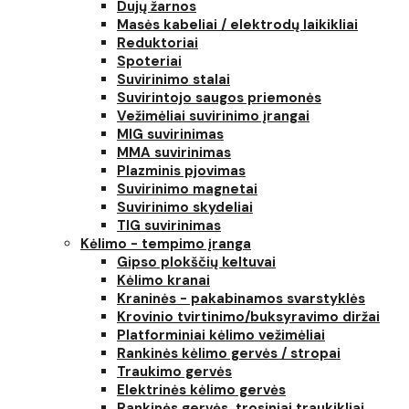
Dujų žarnos
Masės kabeliai / elektrodų laikikliai
Reduktoriai
Spoteriai
Suvirinimo stalai
Suvirintojo saugos priemonės
Vežimėliai suvirinimo įrangai
MIG suvirinimas
MMA suvirinimas
Plazminis pjovimas
Suvirinimo magnetai
Suvirinimo skydeliai
TIG suvirinimas
Kėlimo - tempimo įranga
Gipso plokščių keltuvai
Kėlimo kranai
Kraninės - pakabinamos svarstyklės
Krovinio tvirtinimo/buksyravimo diržai
Platforminiai kėlimo vežimėliai
Rankinės kėlimo gervės / stropai
Traukimo gervės
Elektrinės kėlimo gervės
Rankinės gervės, trosiniai traukikliai