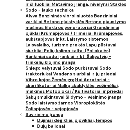
ir šlifuokliai
Matavimo įranga, nivelyrai
Staklės
Sodo - lauko technika
Alyva
Benzininės vibroliniuotės
Benzininiai
varikliai
Betono glaistyklės
Betono pjaustymo
mašinos
Elektros generatoriai
Grandininiai
pjūklai
Krūmapjovės / trimeriai
Krūmapjovės,
aukštapjovės ir kt.
Laistymo sistemos
Laisvalaiko, turizmo prekės
Lapų pūstuvai -
siurbliai
Polių kalimo kaltai (Poliakalės)
Rankiniai sodo įrankiai ir kt.
Šaligatvių -
trinkelių klojimo įranga
Sniego valytuvai
Sodo purkštuvai
Sodo
traktoriukai
Vandens siurbliai ir jų priedai
Vibro kojos
Žemės grąžtai
Aeratoriai -
skarifikatoriai
Malkų skaldyklės, vežimėliai,
malkinės
Motoblokai / Kultivatoriai ir priedai
Šakų smulkintuvai
Šildymo - vėsinimo įranga
Sodo laistymo žarnos
Vibroplokštės
Žoliapjovės - vejapjovės
Suvirinimo įranga
Dujiniai degikliai, pjovikliai, lempos
Dujų balionai