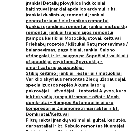
įrankiai
Detalių plovyklos
Indukciniai
kaitintuvai
Įrankiai apdailos ardymui ir kt.
Įrankiai duslintuvų remontui
Įrankiai
generatoriaus / eletronikos remontui
Įrankiai grandinės remontui
Įrankiai motociklų
remontui
Įrankiai transmisijos remontui
Įtampos keitikliai
Motociklų stovai, keltuvai
Priekabų rozetės / kištukai
Ratų montavimas /
balansavimas, pagalbiniai įrankiai
Salono
uždangalai, ir kt. saugos pr.
Šepečiai / valikliai /
užspaudėjai gnybtams
Spyruoklių -
amortizatorių suspaudėjai
Stiklų keitimo įrankiai
Testeriai / matuokliai
Variklio skyriaus remontas
Žiedų užspaudėjai,
specializuotos replės
Akumuliatorių
pakrovėjai - užvedėjai - testeriai
Alyvos, kuro
ir kt skysčių įranga
Atramos - ožiai - Mech.
domkratai - Rampos
Automobiliniai oro
kompresoriai
Dinamometriniai raktai ir kt.
Domkratai/Keltuvai
Filtrų raktai
Įrankių vežimėliai, gultai, kedutės,
darbastaliai ir kt.
Kėbulo remontas
Nuėmėjai