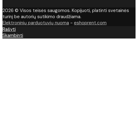
2026 © Visos teisės saugomos. Kopijuoti, platinti svetainės
turinį be autorių sutikimo draudžiama.
Elektroninių parduotuvių nuoma
-
eshoprent.com
Rašyti
Skambinti