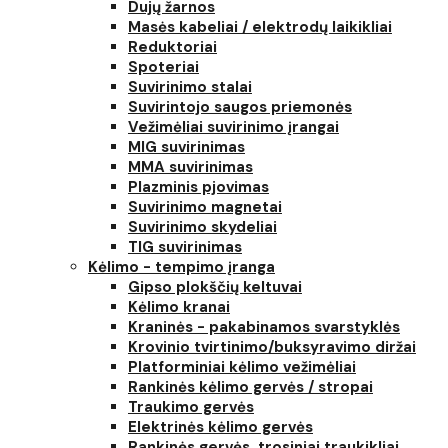
Dujų žarnos
Masės kabeliai / elektrodų laikikliai
Reduktoriai
Spoteriai
Suvirinimo stalai
Suvirintojo saugos priemonės
Vežimėliai suvirinimo įrangai
MIG suvirinimas
MMA suvirinimas
Plazminis pjovimas
Suvirinimo magnetai
Suvirinimo skydeliai
TIG suvirinimas
Kėlimo - tempimo įranga
Gipso plokščių keltuvai
Kėlimo kranai
Kraninės - pakabinamos svarstyklės
Krovinio tvirtinimo/buksyravimo diržai
Platforminiai kėlimo vežimėliai
Rankinės kėlimo gervės / stropai
Traukimo gervės
Elektrinės kėlimo gervės
Rankinės gervės, trosiniai traukikliai