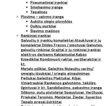
Pneumatiniai įrankiai
Smėliavimo įranga
Tepalinės
Plovimo - valymo įranga
Aukšto slėgio plovyklės
Dulkių siurbliai
Šlavimo mašinos
Rankiniai įrankiai
Galvučių ir įrankių komplektai
Atsuktuvai ir jų
komplektai
Dildės
Frezos / plėstuvai
Galvutės,
galvučių rinkiniai
Grąžtai ir jų rinkiniai
Įrankiai
elektros darbams
Kabiamušiai.Kabės
Kniedikliai
Kombinuoti raktai, veržliarakčiai ir
kt.
Metalo pjūklai. Geležtės
Nulaužtų varžtų/
smeigių išsukėjai / sriegio atnaujinimas
Peiliukai.Geležtės
Plaktukai. Kūjai.
Viniatraukiai
Rankenos galvutėms, tekšlės,
ilgintuvai ir kt.
Sandėliavimo, pakavimo įranga
Silikono, putų pistoletai
Spaustuvai. Veržtuvai.
Priekalai
Tarpinės. Manžetai. Žiedai. Sąvaržos
Tepalo presai,švirkštai