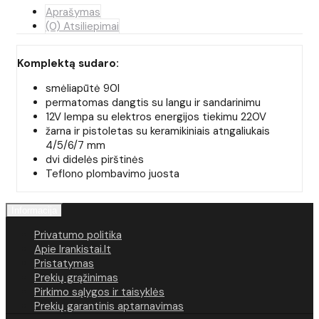
Aprašymas
(0) Atsiliepimai
Komplektą sudaro:
smėliapūtė 90l
permatomas dangtis su langu ir sandarinimu
12V lempa su elektros energijos tiekimu 220V
žarna ir pistoletas su keramikiniais atngaliukais
4/5/6/7 mm
dvi didelės pirštinės
Teflono plombavimo juosta
Informacija
Privatumo politika
Apie Irankistai.lt
Pristatymas
Prekių grąžinimas
Pirkimo sąlygos ir taisyklės
Prekių garantinis aptarnavimas