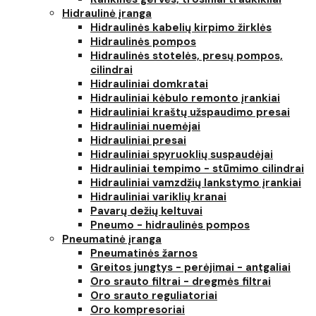
Hidraulinė įranga
Hidraulinės kabelių kirpimo žirklės
Hidraulinės pompos
Hidraulinės stotelės, presų pompos,
cilindrai
Hidrauliniai domkratai
Hidrauliniai kėbulo remonto įrankiai
Hidrauliniai kraštų užspaudimo presai
Hidrauliniai nuemėjai
Hidrauliniai presai
Hidrauliniai spyruoklių suspaudėjai
Hidrauliniai tempimo - stūmimo cilindrai
Hidrauliniai vamzdžių lankstymo įrankiai
Hidrauliniai variklių kranai
Pavarų dežių keltuvai
Pneumo - hidraulinės pompos
Pneumatinė įranga
Pneumatinės žarnos
Greitos jungtys - perėjimai - antgaliai
Oro srauto filtrai - dregmės filtrai
Oro srauto reguliatoriai
Oro kompresoriai