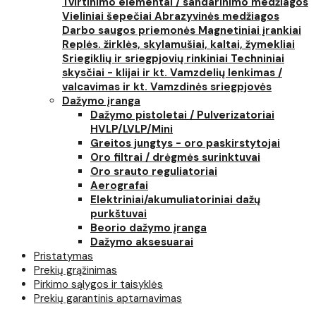
Tvirtinimo elementai / sandarinimo medžiagos
Vieliniai šepečiai
Abrazyvinės medžiagos
Darbo saugos priemonės
Magnetiniai įrankiai
Replės. žirklės, skylamušiai, kaltai, žymekliai
Sriegiklių ir sriegpjovių rinkiniai
Techniniai
skysčiai - klijai ir kt.
Vamzdelių lenkimas /
valcavimas ir kt.
Vamzdinės sriegpjovės
Dažymo įranga
Dažymo pistoletai / Pulverizatoriai
HVLP/LVLP/Mini
Greitos jungtys - oro paskirstytojai
Oro filtrai / drėgmės surinktuvai
Oro srauto reguliatoriai
Aerografai
Elektriniai/akumuliatoriniai dažų
purkštuvai
Beorio dažymo įranga
Dažymo aksesuarai
Pristatymas
Prekių grąžinimas
Pirkimo sąlygos ir taisyklės
Prekių garantinis aptarnavimas