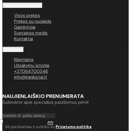
Klientų aptarnavimas
Visos prekės
Prekės su nuolaida
Gamintojai
Svetainės medis
Kontaktai
Klientams
Klientams
Užsakymų istorija
+37064700346
info@irankistai.lt
NAUJIENLAIŠKIO PRENUMERATA
Sužinokite apie specialius pasiūlymus pirmi!
Aš perskaičiau ir sutinku su
Privatumo politika