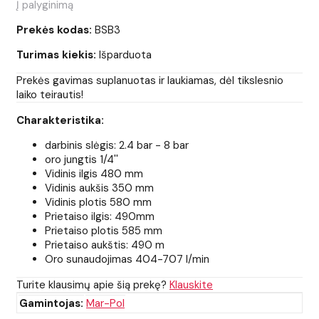
Į palyginimą
Prekės kodas:
BSB3
Turimas kiekis:
Išparduota
Prekės gavimas suplanuotas ir laukiamas, dėl tikslesnio
laiko teirautis!
Charakteristika:
darbinis slėgis: 2.4 bar - 8 bar
oro jungtis 1/4''
Vidinis ilgis 480 mm
Vidinis aukšis 350 mm
Vidinis plotis 580 mm
Prietaiso ilgis: 490mm
Prietaiso plotis 585 mm
Prietaiso aukštis: 490 m
Oro sunaudojimas 404-707 l/min
Turite klausimų apie šią prekę?
Klauskite
Gamintojas:
Mar-Pol