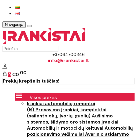
Navigacija
+37064700346
info@irankistai.lt
00
€0
0
Prekių krepšelis tuščias!
Visos prekės
Įrankiai automobilių remontui
(Iš) Presavimo įrankiai, komplektai
(sailentblokų, įvorių, guolių)
Aušinimo
sistemos, šildymo oro sistemos įrankiai
Automobilių ir motociklų keltuvai
Automobilių
pozicionavimo vežimėliai
Avarinio atidarymo