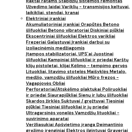
Raktai ratams
Stabdžių sistemos remontas
Užvedimo laidai
Variklių - transmisijos keltuvai,
laikikliai, stendai, kranai
Elektriniai įrankiai
Akumuliatoriniai įrankiai
Orapūtės
Betono
šlifuokliai
Betono vibratoriai
Diskiniai pjūklai
Ekscentriniai šlifuokliai
Elektros varikliai
Frezeriai
Galąstuvai
Įrankiai darbui su
izoliacinėmis medžiagomis
Įtampos stabilizatoriai, UPS`ai
Juostinai
šlifuokliai
Kampiniai šlifuokliai ir priedai
Karštų
klijų pistoletai, klijai
Kėlimo - tempimo gervės
Lituokliai, litavimo stotelės
Maišyklės
Metalo,
medžio, vamzdžių šlifuokliai
Mūro frezos -
Vagapjovės
Obliai
Perforatoriai/Atskėlimo plaktukai
Poliruokliai
ir priedai
Siaurapjūkliai
Sienų ir lubų šlifuokliai
Skardos žirklės
Suktuvai / gręžtuvai
Tiesiniai
pjūklai
Tiesiniai šlifuokliai ir jų priedai
Ultragarsinės vonelės
Vamzdžių lituokliai -
suvirinimo aparatai
Veržliasukiai
Apšvietimo įranga
Deimantinio
gręžimo įrenginiai
Elektros ilgintuvai
Graveriai