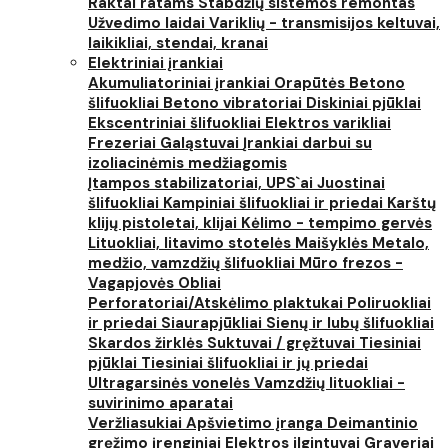
Raktai ratams
Stabdžių sistemos remontas
Užvedimo laidai
Variklių - transmisijos keltuvai,
laikikliai, stendai, kranai
Elektriniai įrankiai
Akumuliatoriniai įrankiai
Orapūtės
Betono
šlifuokliai
Betono vibratoriai
Diskiniai pjūklai
Ekscentriniai šlifuokliai
Elektros varikliai
Frezeriai
Galąstuvai
Įrankiai darbui su
izoliacinėmis medžiagomis
Įtampos stabilizatoriai, UPS`ai
Juostinai
šlifuokliai
Kampiniai šlifuokliai ir priedai
Karštų
klijų pistoletai, klijai
Kėlimo - tempimo gervės
Lituokliai, litavimo stotelės
Maišyklės
Metalo,
medžio, vamzdžių šlifuokliai
Mūro frezos -
Vagapjovės
Obliai
Perforatoriai/Atskėlimo plaktukai
Poliruokliai
ir priedai
Siaurapjūkliai
Sienų ir lubų šlifuokliai
Skardos žirklės
Suktuvai / gręžtuvai
Tiesiniai
pjūklai
Tiesiniai šlifuokliai ir jų priedai
Ultragarsinės vonelės
Vamzdžių lituokliai -
suvirinimo aparatai
Veržliasukiai
Apšvietimo įranga
Deimantinio
gręžimo įrenginiai
Elektros ilgintuvai
Graveriai