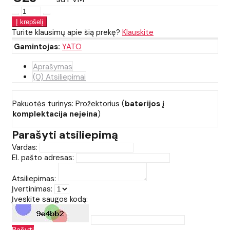
Turite klausimų apie šią prekę?
Klauskite
Gamintojas:
YATO
Aprašymas
(0) Atsiliepimai
Pakuotės turinys: Prožektorius (
baterijos į
komplektacija neįeina
)
Parašyti atsiliepimą
Vardas:
El. pašto adresas:
Atsiliepimas:
Įvertinimas:
Įveskite saugos kodą: