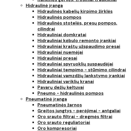
Hidraulinė įranga
Hidraulinės kabelių kirpimo žirklės
Hidraulinės pompos
Hidraulinės stotelės, presų pompos,
cilindrai
Hidrauliniai domkratai
Hidrauliniai kėbulo remonto įrankiai
Hidrauliniai kraštų užspaudimo presai
Hidrauliniai nuemėjai
Hidrauliniai presai
Hidrauliniai spyruoklių suspaudėjai
Hidrauliniai tempimo - stūmimo cilindrai
Hidrauliniai vamzdžių lankstymo įrankiai
Hidrauliniai variklių kranai
Pavarų dežių keltuvai
Pneumo - hidraulinės pompos
Pneumatinė įranga
Pneumatinės žarnos
Greitos jungtys - perėjimai - antgaliai
Oro srauto filtrai - dregmės filtrai
Oro srauto reguliatoriai
Oro kompresoriai