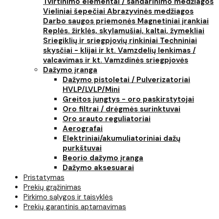
Tvirtinimo elementai / sandarinimo medžiagos
Vieliniai šepečiai
Abrazyvinės medžiagos
Darbo saugos priemonės
Magnetiniai įrankiai
Replės. žirklės, skylamušiai, kaltai, žymekliai
Sriegiklių ir sriegpjovių rinkiniai
Techniniai
skysčiai - klijai ir kt.
Vamzdelių lenkimas /
valcavimas ir kt.
Vamzdinės sriegpjovės
Dažymo įranga
Dažymo pistoletai / Pulverizatoriai
HVLP/LVLP/Mini
Greitos jungtys - oro paskirstytojai
Oro filtrai / drėgmės surinktuvai
Oro srauto reguliatoriai
Aerografai
Elektriniai/akumuliatoriniai dažų
purkštuvai
Beorio dažymo įranga
Dažymo aksesuarai
Pristatymas
Prekių grąžinimas
Pirkimo sąlygos ir taisyklės
Prekių garantinis aptarnavimas