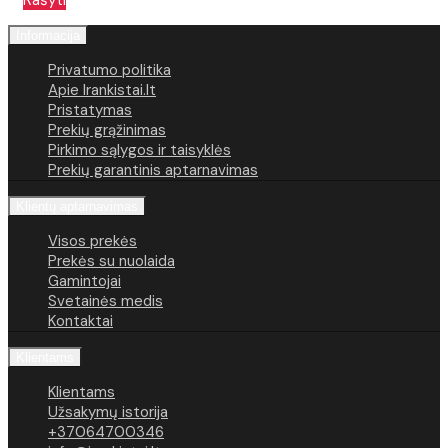
Rašyti
Informacija
Privatumo politika
Apie Irankistai.lt
Pristatymas
Prekių grąžinimas
Pirkimo sąlygos ir taisyklės
Prekių garantinis aptarnavimas
Klientų aptarnavimas
Visos prekės
Prekės su nuolaida
Gamintojai
Svetainės medis
Kontaktai
Klientams
Klientams
Užsakymų istorija
+37064700346