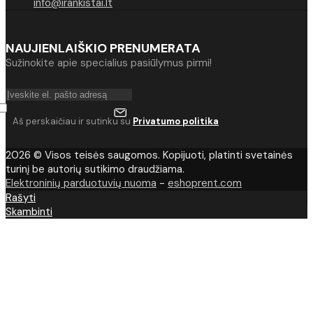
info@irankistai.lt
NAUJIENLAIŠKIO PRENUMERATA
Sužinokite apie specialius pasiūlymus pirmi!
Aš perskaičiau ir sutinku su
Privatumo politika
2026 © Visos teisės saugomos. Kopijuoti, platinti svetainės
turinį be autorių sutikimo draudžiama.
Elektroninių parduotuvių nuoma
-
eshoprent.com
Rašyti
Skambinti