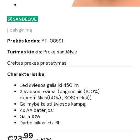
Į palyginimą
Prekės kodas:
YT-08591
Turimas kiekis:
Prekė sandėlyje
Greitas prekės pristatymas!
Charakteristika:
Led šviesos galia iki 450 lm
3 šviesos režimai (pagrindinis (100%),
ekonomiškas(50%) , SOS(mirksi));
Galimybė keisti šviesos kampą;
4x AA baterijos;
Galia 10W
Darbo laikas: ~5-6h
99
€23
su PVM