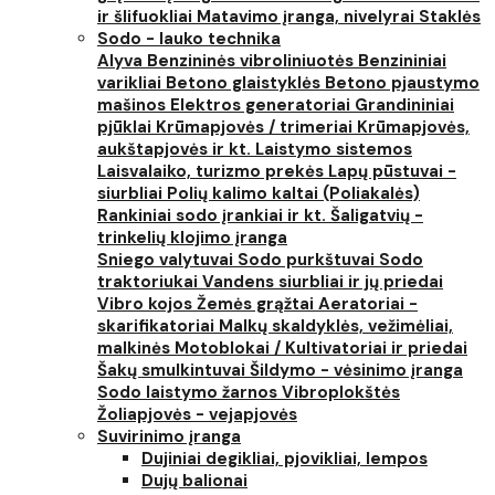
ir šlifuokliai
Matavimo įranga, nivelyrai
Staklės
Sodo - lauko technika
Alyva
Benzininės vibroliniuotės
Benzininiai
varikliai
Betono glaistyklės
Betono pjaustymo
mašinos
Elektros generatoriai
Grandininiai
pjūklai
Krūmapjovės / trimeriai
Krūmapjovės,
aukštapjovės ir kt.
Laistymo sistemos
Laisvalaiko, turizmo prekės
Lapų pūstuvai -
siurbliai
Polių kalimo kaltai (Poliakalės)
Rankiniai sodo įrankiai ir kt.
Šaligatvių -
trinkelių klojimo įranga
Sniego valytuvai
Sodo purkštuvai
Sodo
traktoriukai
Vandens siurbliai ir jų priedai
Vibro kojos
Žemės grąžtai
Aeratoriai -
skarifikatoriai
Malkų skaldyklės, vežimėliai,
malkinės
Motoblokai / Kultivatoriai ir priedai
Šakų smulkintuvai
Šildymo - vėsinimo įranga
Sodo laistymo žarnos
Vibroplokštės
Žoliapjovės - vejapjovės
Suvirinimo įranga
Dujiniai degikliai, pjovikliai, lempos
Dujų balionai