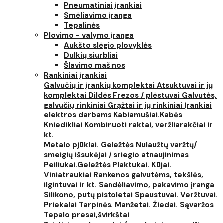
Pneumatiniai įrankiai
Smėliavimo įranga
Tepalinės
Plovimo - valymo įranga
Aukšto slėgio plovyklės
Dulkių siurbliai
Šlavimo mašinos
Rankiniai įrankiai
Galvučių ir įrankių komplektai
Atsuktuvai ir jų
komplektai
Dildės
Frezos / plėstuvai
Galvutės,
galvučių rinkiniai
Grąžtai ir jų rinkiniai
Įrankiai
elektros darbams
Kabiamušiai.Kabės
Kniedikliai
Kombinuoti raktai, veržliarakčiai ir
kt.
Metalo pjūklai. Geležtės
Nulaužtų varžtų/
smeigių išsukėjai / sriegio atnaujinimas
Peiliukai.Geležtės
Plaktukai. Kūjai.
Viniatraukiai
Rankenos galvutėms, tekšlės,
ilgintuvai ir kt.
Sandėliavimo, pakavimo įranga
Silikono, putų pistoletai
Spaustuvai. Veržtuvai.
Priekalai
Tarpinės. Manžetai. Žiedai. Sąvaržos
Tepalo presai,švirkštai