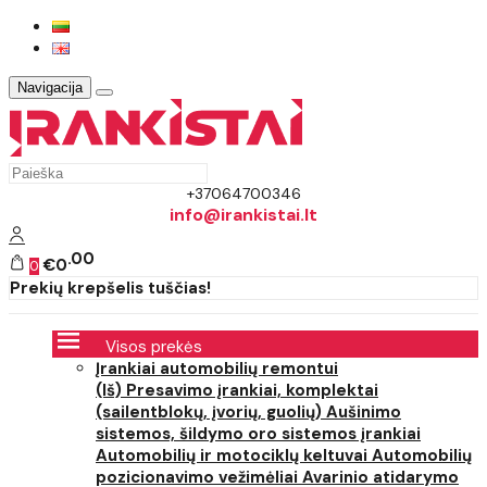
Navigacija
+37064700346
info@irankistai.lt
00
€0
0
Prekių krepšelis tuščias!
Visos prekės
Įrankiai automobilių remontui
(Iš) Presavimo įrankiai, komplektai
(sailentblokų, įvorių, guolių)
Aušinimo
sistemos, šildymo oro sistemos įrankiai
Automobilių ir motociklų keltuvai
Automobilių
pozicionavimo vežimėliai
Avarinio atidarymo