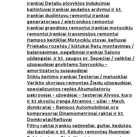
įrankiai
Detalių plovyklos
Indukciniai
kaitintuvai
Įrankiai apdailos ardymui ir kt.
Įrankiai duslintuvų remontui
Įrankiai
generatoriaus / eletronikos remontui
Įrankiai grandinės remontui
Įrankiai motociklų
remontui
Įrankiai transmisijos remontui
Įtampos keitikliai
Motociklų stovai, keltuvai
Priekabų rozetės / kištukai
Ratų montavimas /
balansavimas, pagalbiniai įrankiai
Salono
uždangalai, ir kt. saugos pr.
Šepečiai / valikliai /
užspaudėjai gnybtams
Spyruoklių -
amortizatorių suspaudėjai
Stiklų keitimo įrankiai
Testeriai / matuokliai
Variklio skyriaus remontas
Žiedų užspaudėjai,
specializuotos replės
Akumuliatorių
pakrovėjai - užvedėjai - testeriai
Alyvos, kuro
ir kt skysčių įranga
Atramos - ožiai - Mech.
domkratai - Rampos
Automobiliniai oro
kompresoriai
Dinamometriniai raktai ir kt.
Domkratai/Keltuvai
Filtrų raktai
Įrankių vežimėliai, gultai, kedutės,
darbastaliai ir kt.
Kėbulo remontas
Nuėmėjai