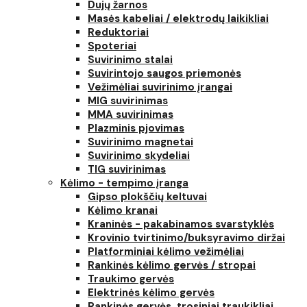
Dujų žarnos
Masės kabeliai / elektrodų laikikliai
Reduktoriai
Spoteriai
Suvirinimo stalai
Suvirintojo saugos priemonės
Vežimėliai suvirinimo įrangai
MIG suvirinimas
MMA suvirinimas
Plazminis pjovimas
Suvirinimo magnetai
Suvirinimo skydeliai
TIG suvirinimas
Kėlimo - tempimo įranga
Gipso plokščių keltuvai
Kėlimo kranai
Kraninės - pakabinamos svarstyklės
Krovinio tvirtinimo/buksyravimo diržai
Platforminiai kėlimo vežimėliai
Rankinės kėlimo gervės / stropai
Traukimo gervės
Elektrinės kėlimo gervės
Rankinės gervės, trosiniai traukikliai