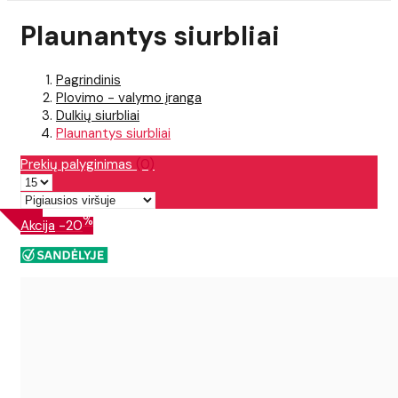
Plaunantys siurbliai
Pagrindinis
Plovimo - valymo įranga
Dulkių siurbliai
Plaunantys siurbliai
Prekių palyginimas
(0)
%
Akcija
-20