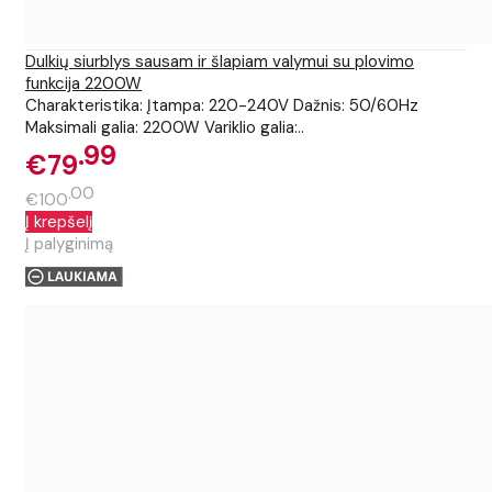
Dulkių siurblys sausam ir šlapiam valymui su plovimo
funkcija 2200W
Charakteristika: Įtampa: 220-240V Dažnis: 50/60Hz
Maksimali galia: 2200W Variklio galia:..
99
€79
00
€100
Į krepšelį
Į palyginimą