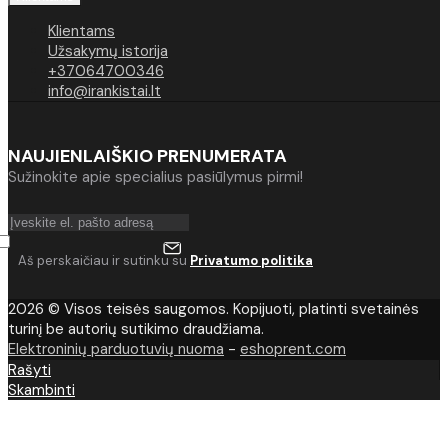
Klientams
Užsakymų istorija
+37064700346
info@irankistai.lt
NAUJIENLAIŠKIO PRENUMERATA
Sužinokite apie specialius pasiūlymus pirmi!
Aš perskaičiau ir sutinku su
Privatumo politika
2026 © Visos teisės saugomos. Kopijuoti, platinti svetainės
turinį be autorių sutikimo draudžiama.
Elektroninių parduotuvių nuoma
-
eshoprent.com
Rašyti
Skambinti