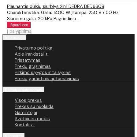
Plaunantis dulkių siurblys 2in1 DEDRA DED6608
Charakteristika: Galia: 1400 W Įtampa: 230 V / 50 Hz
Siurbimo galia: 20 kPa Pagrindinio ..
Į palyginimą
Informacija
Privatumo politika
Apie Irankistai.lt
Pristatymas
Prekių grąžinimas
Pirkimo sąlygos ir taisyklės
Prekių garantinis aptarnavimas
Klientų aptarnavimas
Visos prekės
Prekės su nuolaida
Gamintojai
Svetainės medis
Kontaktai
Klientams