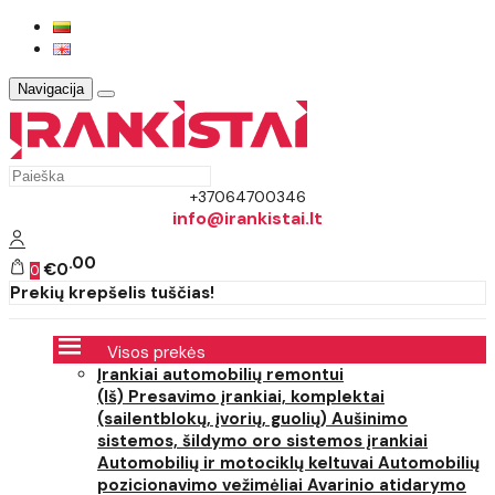
Navigacija
+37064700346
info@irankistai.lt
00
€0
0
Prekių krepšelis tuščias!
Visos prekės
Įrankiai automobilių remontui
(Iš) Presavimo įrankiai, komplektai
(sailentblokų, įvorių, guolių)
Aušinimo
sistemos, šildymo oro sistemos įrankiai
Automobilių ir motociklų keltuvai
Automobilių
pozicionavimo vežimėliai
Avarinio atidarymo