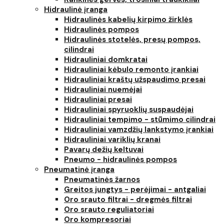
Hidraulinė įranga
Hidraulinės kabelių kirpimo žirklės
Hidraulinės pompos
Hidraulinės stotelės, presų pompos,
cilindrai
Hidrauliniai domkratai
Hidrauliniai kėbulo remonto įrankiai
Hidrauliniai kraštų užspaudimo presai
Hidrauliniai nuemėjai
Hidrauliniai presai
Hidrauliniai spyruoklių suspaudėjai
Hidrauliniai tempimo - stūmimo cilindrai
Hidrauliniai vamzdžių lankstymo įrankiai
Hidrauliniai variklių kranai
Pavarų dežių keltuvai
Pneumo - hidraulinės pompos
Pneumatinė įranga
Pneumatinės žarnos
Greitos jungtys - perėjimai - antgaliai
Oro srauto filtrai - dregmės filtrai
Oro srauto reguliatoriai
Oro kompresoriai