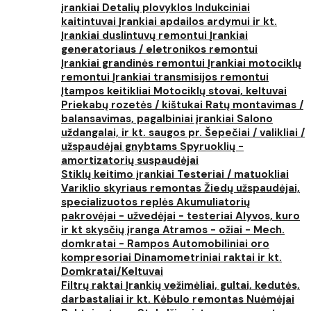
įrankiai
Detalių plovyklos
Indukciniai
kaitintuvai
Įrankiai apdailos ardymui ir kt.
Įrankiai duslintuvų remontui
Įrankiai
generatoriaus / eletronikos remontui
Įrankiai grandinės remontui
Įrankiai motociklų
remontui
Įrankiai transmisijos remontui
Įtampos keitikliai
Motociklų stovai, keltuvai
Priekabų rozetės / kištukai
Ratų montavimas /
balansavimas, pagalbiniai įrankiai
Salono
uždangalai, ir kt. saugos pr.
Šepečiai / valikliai /
užspaudėjai gnybtams
Spyruoklių -
amortizatorių suspaudėjai
Stiklų keitimo įrankiai
Testeriai / matuokliai
Variklio skyriaus remontas
Žiedų užspaudėjai,
specializuotos replės
Akumuliatorių
pakrovėjai - užvedėjai - testeriai
Alyvos, kuro
ir kt skysčių įranga
Atramos - ožiai - Mech.
domkratai - Rampos
Automobiliniai oro
kompresoriai
Dinamometriniai raktai ir kt.
Domkratai/Keltuvai
Filtrų raktai
Įrankių vežimėliai, gultai, kedutės,
darbastaliai ir kt.
Kėbulo remontas
Nuėmėjai