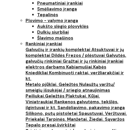
Pneumatiniai įrankiai
Smėliavimo įranga
Tepalinės
Plovimo - valymo įranga
Aukšto slėgio plovyklės
Dulkių siurbliai
Šlavimo mašinos
Rankiniai įrankiai
Galvučių ir įrankių komplektai
Atsuktuvai ir jų
komplektai
Dildės
Frezos / plėstuvai
Galvutės,
galvučių rinkiniai
Grąžtai ir jų rinkiniai
Įrankiai
elektros darbams
Kabiamušiai.Kabės
Kniedikliai
Kombinuoti raktai, veržliarakčiai ir
kt.
Metalo pjūklai. Geležtės
Nulaužtų varžtų/
smeigių išsukėjai / sriegio atnaujinimas
Peiliukai.Geležtės
Plaktukai. Kūjai.
Viniatraukiai
Rankenos galvutėms, tekšlės,
ilgintuvai ir kt.
Sandėliavimo, pakavimo įranga
Silikono, putų pistoletai
Spaustuvai. Veržtuvai.
Priekalai
Tarpinės. Manžetai. Žiedai. Sąvaržos
Tepalo presai,švirkštai