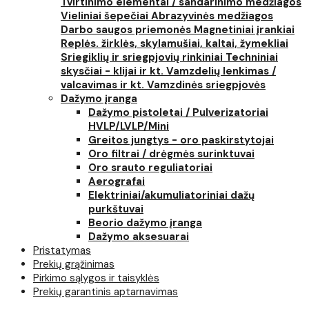
Tvirtinimo elementai / sandarinimo medžiagos
Vieliniai šepečiai
Abrazyvinės medžiagos
Darbo saugos priemonės
Magnetiniai įrankiai
Replės. žirklės, skylamušiai, kaltai, žymekliai
Sriegiklių ir sriegpjovių rinkiniai
Techniniai
skysčiai - klijai ir kt.
Vamzdelių lenkimas /
valcavimas ir kt.
Vamzdinės sriegpjovės
Dažymo įranga
Dažymo pistoletai / Pulverizatoriai
HVLP/LVLP/Mini
Greitos jungtys - oro paskirstytojai
Oro filtrai / drėgmės surinktuvai
Oro srauto reguliatoriai
Aerografai
Elektriniai/akumuliatoriniai dažų
purkštuvai
Beorio dažymo įranga
Dažymo aksesuarai
Pristatymas
Prekių grąžinimas
Pirkimo sąlygos ir taisyklės
Prekių garantinis aptarnavimas