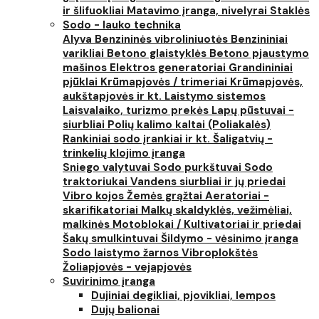
ir šlifuokliai
Matavimo įranga, nivelyrai
Staklės
Sodo - lauko technika
Alyva
Benzininės vibroliniuotės
Benzininiai
varikliai
Betono glaistyklės
Betono pjaustymo
mašinos
Elektros generatoriai
Grandininiai
pjūklai
Krūmapjovės / trimeriai
Krūmapjovės,
aukštapjovės ir kt.
Laistymo sistemos
Laisvalaiko, turizmo prekės
Lapų pūstuvai -
siurbliai
Polių kalimo kaltai (Poliakalės)
Rankiniai sodo įrankiai ir kt.
Šaligatvių -
trinkelių klojimo įranga
Sniego valytuvai
Sodo purkštuvai
Sodo
traktoriukai
Vandens siurbliai ir jų priedai
Vibro kojos
Žemės grąžtai
Aeratoriai -
skarifikatoriai
Malkų skaldyklės, vežimėliai,
malkinės
Motoblokai / Kultivatoriai ir priedai
Šakų smulkintuvai
Šildymo - vėsinimo įranga
Sodo laistymo žarnos
Vibroplokštės
Žoliapjovės - vejapjovės
Suvirinimo įranga
Dujiniai degikliai, pjovikliai, lempos
Dujų balionai