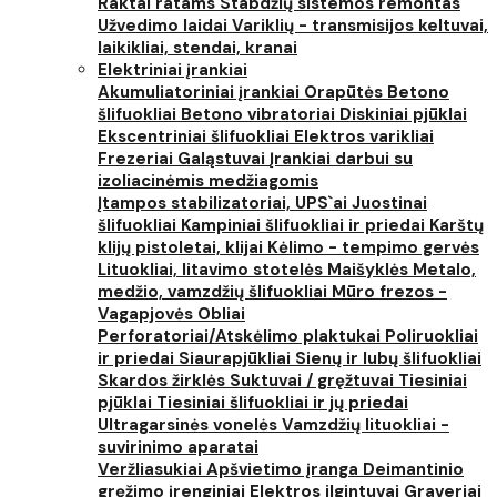
Raktai ratams
Stabdžių sistemos remontas
Užvedimo laidai
Variklių - transmisijos keltuvai,
laikikliai, stendai, kranai
Elektriniai įrankiai
Akumuliatoriniai įrankiai
Orapūtės
Betono
šlifuokliai
Betono vibratoriai
Diskiniai pjūklai
Ekscentriniai šlifuokliai
Elektros varikliai
Frezeriai
Galąstuvai
Įrankiai darbui su
izoliacinėmis medžiagomis
Įtampos stabilizatoriai, UPS`ai
Juostinai
šlifuokliai
Kampiniai šlifuokliai ir priedai
Karštų
klijų pistoletai, klijai
Kėlimo - tempimo gervės
Lituokliai, litavimo stotelės
Maišyklės
Metalo,
medžio, vamzdžių šlifuokliai
Mūro frezos -
Vagapjovės
Obliai
Perforatoriai/Atskėlimo plaktukai
Poliruokliai
ir priedai
Siaurapjūkliai
Sienų ir lubų šlifuokliai
Skardos žirklės
Suktuvai / gręžtuvai
Tiesiniai
pjūklai
Tiesiniai šlifuokliai ir jų priedai
Ultragarsinės vonelės
Vamzdžių lituokliai -
suvirinimo aparatai
Veržliasukiai
Apšvietimo įranga
Deimantinio
gręžimo įrenginiai
Elektros ilgintuvai
Graveriai