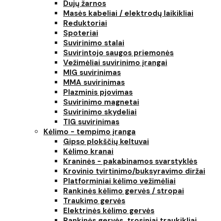
Dujų žarnos
Masės kabeliai / elektrodų laikikliai
Reduktoriai
Spoteriai
Suvirinimo stalai
Suvirintojo saugos priemonės
Vežimėliai suvirinimo įrangai
MIG suvirinimas
MMA suvirinimas
Plazminis pjovimas
Suvirinimo magnetai
Suvirinimo skydeliai
TIG suvirinimas
Kėlimo - tempimo įranga
Gipso plokščių keltuvai
Kėlimo kranai
Kraninės - pakabinamos svarstyklės
Krovinio tvirtinimo/buksyravimo diržai
Platforminiai kėlimo vežimėliai
Rankinės kėlimo gervės / stropai
Traukimo gervės
Elektrinės kėlimo gervės
Rankinės gervės, trosiniai traukikliai