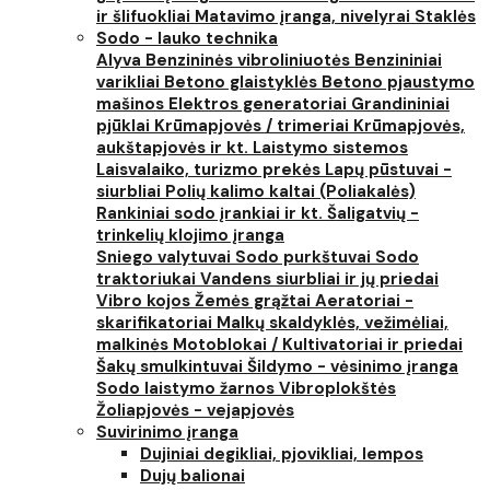
ir šlifuokliai
Matavimo įranga, nivelyrai
Staklės
Sodo - lauko technika
Alyva
Benzininės vibroliniuotės
Benzininiai
varikliai
Betono glaistyklės
Betono pjaustymo
mašinos
Elektros generatoriai
Grandininiai
pjūklai
Krūmapjovės / trimeriai
Krūmapjovės,
aukštapjovės ir kt.
Laistymo sistemos
Laisvalaiko, turizmo prekės
Lapų pūstuvai -
siurbliai
Polių kalimo kaltai (Poliakalės)
Rankiniai sodo įrankiai ir kt.
Šaligatvių -
trinkelių klojimo įranga
Sniego valytuvai
Sodo purkštuvai
Sodo
traktoriukai
Vandens siurbliai ir jų priedai
Vibro kojos
Žemės grąžtai
Aeratoriai -
skarifikatoriai
Malkų skaldyklės, vežimėliai,
malkinės
Motoblokai / Kultivatoriai ir priedai
Šakų smulkintuvai
Šildymo - vėsinimo įranga
Sodo laistymo žarnos
Vibroplokštės
Žoliapjovės - vejapjovės
Suvirinimo įranga
Dujiniai degikliai, pjovikliai, lempos
Dujų balionai