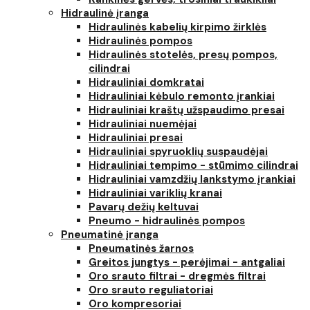
Hidraulinė įranga
Hidraulinės kabelių kirpimo žirklės
Hidraulinės pompos
Hidraulinės stotelės, presų pompos,
cilindrai
Hidrauliniai domkratai
Hidrauliniai kėbulo remonto įrankiai
Hidrauliniai kraštų užspaudimo presai
Hidrauliniai nuemėjai
Hidrauliniai presai
Hidrauliniai spyruoklių suspaudėjai
Hidrauliniai tempimo - stūmimo cilindrai
Hidrauliniai vamzdžių lankstymo įrankiai
Hidrauliniai variklių kranai
Pavarų dežių keltuvai
Pneumo - hidraulinės pompos
Pneumatinė įranga
Pneumatinės žarnos
Greitos jungtys - perėjimai - antgaliai
Oro srauto filtrai - dregmės filtrai
Oro srauto reguliatoriai
Oro kompresoriai