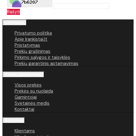
Rašyti
Informacija
Privatumo politika
Apie Irankistai.lt
Pristatymas
Prekių grąžinimas
Pirkimo sąlygos ir taisyklės
Prekių garantinis aptarnavimas
Klientų aptarnavimas
Visos prekės
Prekės su nuolaida
Gamintojai
Svetainės medis
Kontaktai
Klientams
Klientams