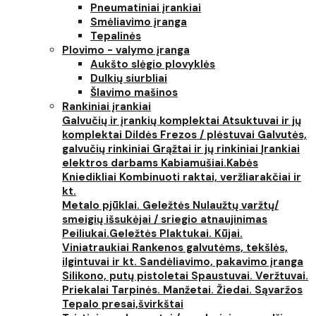
Pneumatiniai įrankiai
Smėliavimo įranga
Tepalinės
Plovimo - valymo įranga
Aukšto slėgio plovyklės
Dulkių siurbliai
Šlavimo mašinos
Rankiniai įrankiai
Galvučių ir įrankių komplektai
Atsuktuvai ir jų
komplektai
Dildės
Frezos / plėstuvai
Galvutės,
galvučių rinkiniai
Grąžtai ir jų rinkiniai
Įrankiai
elektros darbams
Kabiamušiai.Kabės
Kniedikliai
Kombinuoti raktai, veržliarakčiai ir
kt.
Metalo pjūklai. Geležtės
Nulaužtų varžtų/
smeigių išsukėjai / sriegio atnaujinimas
Peiliukai.Geležtės
Plaktukai. Kūjai.
Viniatraukiai
Rankenos galvutėms, tekšlės,
ilgintuvai ir kt.
Sandėliavimo, pakavimo įranga
Silikono, putų pistoletai
Spaustuvai. Veržtuvai.
Priekalai
Tarpinės. Manžetai. Žiedai. Sąvaržos
Tepalo presai,švirkštai