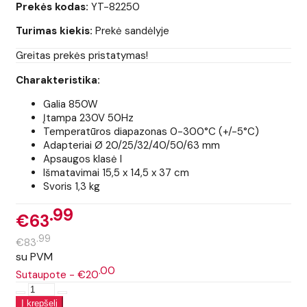
Prekės kodas:
YT-82250
Turimas kiekis:
Prekė sandėlyje
Greitas prekės pristatymas!
Charakteristika:
Galia 850W
Įtampa 230V 50Hz
Temperatūros diapazonas 0-300°C (+/-5°C)
Adapteriai Ø 20/25/32/40/50/63 mm
Apsaugos klasė I
Išmatavimai 15,5 x 14,5 x 37 cm
Svoris 1,3 kg
99
€63
99
€83
su PVM
00
Sutaupote - €20