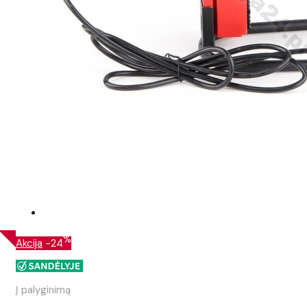
%
Akcija
-24
Į palyginimą