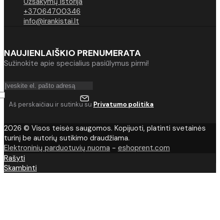
Užsakymų istorija
+37064700346
info@irankistai.lt
NAUJIENLAIŠKIO PRENUMERATA
Sužinokite apie specialius pasiūlymus pirmi!
Aš perskaičiau ir sutinku su
Privatumo politika
2026 © Visos teisės saugomos. Kopijuoti, platinti svetainės
turinį be autorių sutikimo draudžiama.
Elektroninių parduotuvių nuoma
-
eshoprent.com
Rašyti
Skambinti