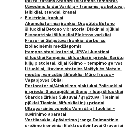
Raktai ratams
Stabdžių sistemos remontas
Užvedimo laidai
Variklių - transmisijos keltuvai,
laikikliai, stendai, kranai
Elektriniai įrankiai
Akumuliatoriniai įrankiai
Orapūtės
Betono
šlifuokliai
Betono vibratoriai
Diskiniai pjūklai
Ekscentriniai šlifuokliai
Elektros varikliai
Frezeriai
Galąstuvai
Įrankiai darbui su
izoliacinėmis medžiagomis
Įtampos stabilizatoriai, UPS`ai
Juostinai
šlifuokliai
Kampiniai šlifuokliai ir priedai
Karštų
klijų pistoletai, klijai
Kėlimo - tempimo gervės
Lituokliai, litavimo stotelės
Maišyklės
Metalo,
medžio, vamzdžių šlifuokliai
Mūro frezos -
Vagapjovės
Obliai
Perforatoriai/Atskėlimo plaktukai
Poliruokliai
ir priedai
Siaurapjūkliai
Sienų ir lubų šlifuokliai
Skardos žirklės
Suktuvai / gręžtuvai
Tiesiniai
pjūklai
Tiesiniai šlifuokliai ir jų priedai
Ultragarsinės vonelės
Vamzdžių lituokliai -
suvirinimo aparatai
Veržliasukiai
Apšvietimo įranga
Deimantinio
gręžimo įrenginiai
Elektros ilgintuvai
Graveriai