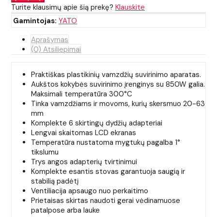
Turite klausimų apie šią prekę?
Klauskite
Gamintojas:
YATO
Aprašymas
(0) Atsiliepimai
Praktiškas plastikinių vamzdžių suvirinimo aparatas.
Aukštos kokybės suvirinimo įrenginys su 850W galia.
Maksimali temperatūra 300°C
Tinka vamzdžiams ir movoms, kurių skersmuo 20-63
mm
Komplekte 6 skirtingų dydžių adapteriai
Lengvai skaitomas LCD ekranas
Temperatūra nustatoma mygtukų pagalba 1°
tikslumu
Trys angos adapterių tvirtinimui
Komplekte esantis stovas garantuoja saugią ir
stabilią padėtį
Ventiliacija apsaugo nuo perkaitimo
Prietaisas skirtas naudoti gerai vėdinamuose
patalpose arba lauke