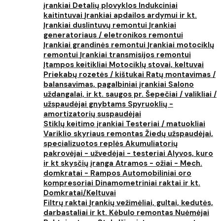
įrankiai
Detalių plovyklos
Indukciniai
kaitintuvai
Įrankiai apdailos ardymui ir kt.
Įrankiai duslintuvų remontui
Įrankiai
generatoriaus / eletronikos remontui
Įrankiai grandinės remontui
Įrankiai motociklų
remontui
Įrankiai transmisijos remontui
Įtampos keitikliai
Motociklų stovai, keltuvai
Priekabų rozetės / kištukai
Ratų montavimas /
balansavimas, pagalbiniai įrankiai
Salono
uždangalai, ir kt. saugos pr.
Šepečiai / valikliai /
užspaudėjai gnybtams
Spyruoklių -
amortizatorių suspaudėjai
Stiklų keitimo įrankiai
Testeriai / matuokliai
Variklio skyriaus remontas
Žiedų užspaudėjai,
specializuotos replės
Akumuliatorių
pakrovėjai - užvedėjai - testeriai
Alyvos, kuro
ir kt skysčių įranga
Atramos - ožiai - Mech.
domkratai - Rampos
Automobiliniai oro
kompresoriai
Dinamometriniai raktai ir kt.
Domkratai/Keltuvai
Filtrų raktai
Įrankių vežimėliai, gultai, kedutės,
darbastaliai ir kt.
Kėbulo remontas
Nuėmėjai