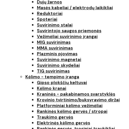
Dujų žarnos
Masės kabeliai / elektrodų laikikliai
Reduktoriai
Spoteriai
Suvirinimo stalai
Suvirintojo saugos priemonės
Vežimėliai suvirinimo įrangai
MIG suvirinimas
MMA suvirinimas
Plazminis pjovimas
Suvirinimo magnetai
Suvirinimo skydeliai
TIG suvirinimas
Kėlimo - tempimo įranga
Gipso plokščių keltuvai
Kėlimo kranai
Kraninės - pakabinamos svarstyklės
Krovinio tvirtinimo/buksyravimo diržai
Platforminiai kėlimo vežimėliai
Rankinės kėlimo gervės / stropai
Traukimo gervės
Elektrinės kėlimo gervės
Rankinės gervės, trosiniai traukikliai