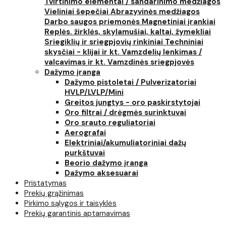
Tvirtinimo elementai / sandarinimo medžiagos
Vieliniai šepečiai
Abrazyvinės medžiagos
Darbo saugos priemonės
Magnetiniai įrankiai
Replės. žirklės, skylamušiai, kaltai, žymekliai
Sriegiklių ir sriegpjovių rinkiniai
Techniniai
skysčiai - klijai ir kt.
Vamzdelių lenkimas /
valcavimas ir kt.
Vamzdinės sriegpjovės
Dažymo įranga
Dažymo pistoletai / Pulverizatoriai
HVLP/LVLP/Mini
Greitos jungtys - oro paskirstytojai
Oro filtrai / drėgmės surinktuvai
Oro srauto reguliatoriai
Aerografai
Elektriniai/akumuliatoriniai dažų
purkštuvai
Beorio dažymo įranga
Dažymo aksesuarai
Pristatymas
Prekių grąžinimas
Pirkimo sąlygos ir taisyklės
Prekių garantinis aptarnavimas