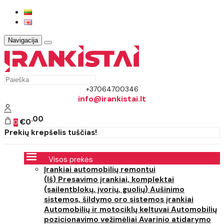
Navigacija
+37064700346
info@irankistai.lt
00
€0
0
Prekių krepšelis tuščias!
Visos prekės
Įrankiai automobilių remontui
(Iš) Presavimo įrankiai, komplektai
(sailentblokų, įvorių, guolių)
Aušinimo
sistemos, šildymo oro sistemos įrankiai
Automobilių ir motociklų keltuvai
Automobilių
pozicionavimo vežimėliai
Avarinio atidarymo