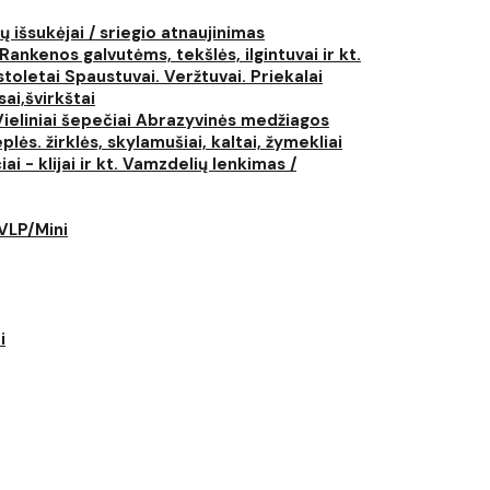
ų išsukėjai / sriegio atnaujinimas
Rankenos galvutėms, tekšlės, ilgintuvai ir kt.
istoletai
Spaustuvai. Veržtuvai. Priekalai
ai,švirkštai
Vieliniai šepečiai
Abrazyvinės medžiagos
plės. žirklės, skylamušiai, kaltai, žymekliai
i - klijai ir kt.
Vamzdelių lenkimas /
LVLP/Mini
i