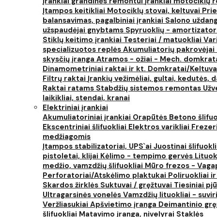
Įrankiai grandinės remontui
Įrankiai motociklų
Įtampos keitikliai
Motociklų stovai, keltuvai
Prie
balansavimas, pagalbiniai įrankiai
Salono uždanga
užspaudėjai gnybtams
Spyruoklių - amortizator
Stiklų keitimo įrankiai
Testeriai / matuokliai
Var
specializuotos replės
Akumuliatorių pakrovėjai 
skysčių įranga
Atramos - ožiai - Mech. domkra
Dinamometriniai raktai ir kt.
Domkratai/Keltuva
Filtrų raktai
Įrankių vežimėliai, gultai, kedutės, d
Raktai ratams
Stabdžių sistemos remontas
Užv
laikikliai, stendai, kranai
Elektriniai įrankiai
Akumuliatoriniai įrankiai
Orapūtės
Betono šlifuo
Ekscentriniai šlifuokliai
Elektros varikliai
Frezer
medžiagomis
Įtampos stabilizatoriai, UPS`ai
Juostinai šlifuokl
pistoletai, klijai
Kėlimo - tempimo gervės
Lituok
medžio, vamzdžių šlifuokliai
Mūro frezos - Vaga
Perforatoriai/Atskėlimo plaktukai
Poliruokliai i
Skardos žirklės
Suktuvai / gręžtuvai
Tiesiniai pj
Ultragarsinės vonelės
Vamzdžių lituokliai - suvi
Veržliasukiai
Apšvietimo įranga
Deimantinio grę
šlifuokliai
Matavimo įranga, nivelyrai
Staklės