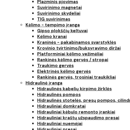
Plazminis pjovimas
Suvirinimo magnetai
Suvirinimo skydeliai
TIG suvirinimas
Kėlimo - tempimo įranga
Gipso plokščių keltuvai
Kėlimo kranai
Kraninės - pakabinamos svarstyklės
Krovinio tvirtinimo/buksyravimo diržai
Platforminiai kėlimo vežimėliai
Rankinės kėlimo gervės / stropai
Traukimo gervės
Elektrinės kėlimo gervės
Rankinės gervės, trosiniai traukikliai
Hidraulinė įranga
Hidraulinės kabelių kirpimo žirklės
Hidraulinės pompos
Hidraulinės stotelės, presų pompos, cilind
Hidrauliniai domkratai
Hidrauliniai kėbulo remonto įrankiai
Hidrauliniai kraštų užspaudimo presai
Hidrauliniai nuemėjai
Hidrauliniai presai