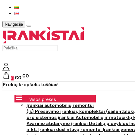
Navigacija
00
€0
0
Prekių krepšelis tuščias!
Visos prekės
Įrankiai automobilių remontui
(Iš) Presavimo įrankiai, komplektai (sailentblokų
oro sistemos įrankiai
Automobilių ir motociklų 
Avarinio atidarymo įrankiai
Detalių plovyklos
In
ir kt.
Įrankiai duslintuvų remontui
Įrankiai gener