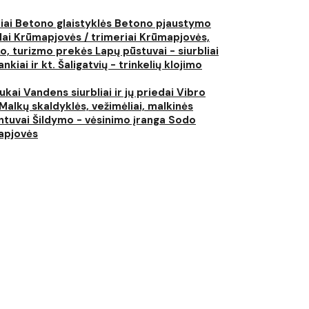
liai
Betono glaistyklės
Betono pjaustymo
lai
Krūmapjovės / trimeriai
Krūmapjovės,
ko, turizmo prekės
Lapų pūstuvai - siurbliai
nkiai ir kt.
Šaligatvių - trinkelių klojimo
iukai
Vandens siurbliai ir jų priedai
Vibro
Malkų skaldyklės, vežimėliai, malkinės
ntuvai
Šildymo - vėsinimo įranga
Sodo
japjovės