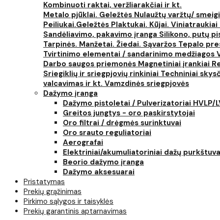
Kombinuoti raktai, veržliarakčiai ir kt.
Metalo pjūklai. Geležtės
Nulaužtų varžtų/ smeigi
Peiliukai.Geležtės
Plaktukai. Kūjai. Viniatraukiai
Sandėliavimo, pakavimo įranga
Silikono, putų p
Tarpinės. Manžetai. Žiedai. Sąvaržos
Tepalo pres
Tvirtinimo elementai / sandarinimo medžiagos
Darbo saugos priemonės
Magnetiniai įrankiai
Re
Sriegiklių ir sriegpjovių rinkiniai
Techniniai skysčia
valcavimas ir kt.
Vamzdinės sriegpjovės
Dažymo įranga
Dažymo pistoletai / Pulverizatoriai HVLP/
Greitos jungtys - oro paskirstytojai
Oro filtrai / drėgmės surinktuvai
Oro srauto reguliatoriai
Aerografai
Elektriniai/akumuliatoriniai dažų purkštuva
Beorio dažymo įranga
Dažymo aksesuarai
Pristatymas
Prekių grąžinimas
Pirkimo sąlygos ir taisyklės
Prekių garantinis aptarnavimas