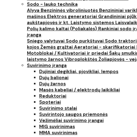
Sodo - lauko technika
Alyva
Benzininės vibroliniuotės
Benzininiai varik
mašinos
Elektros generatoriai
Grandininiai pjūk
aukštapjovės ir kt.
Laistymo sistemos
Laisvalai
Polių kalimo kaltai (Poliakalės)
Rankiniai sodo įra
įranga
Sniego valytuvai
Sodo purkštuvai
Sodo traktor
kojos
Žemės grąžtai
Aeratoriai - skarifikatoriai
Motoblokai / Kultivatoriai ir priedai
Šakų smulki
laistymo žarnos
Vibroplokštės
Žoliapjovės - ve
Suvirinimo įranga
Dujiniai degikliai, pjovikliai, lempos
Dujų balionai
Dujų žarnos
Masės kabeliai / elektrodų laikikliai
Reduktoriai
Spoteriai
Suvirinimo stalai
Suvirintojo saugos priemonės
Vežimėliai suvirinimo įrangai
MIG suvirinimas
MMA suvirinimas