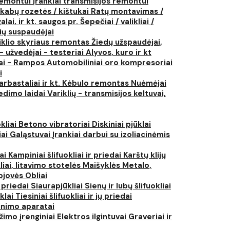
 remontui
Įrankiai transmisijos remontui
kabų rozetės / kištukai
Ratų montavimas /
lai, ir kt. saugos pr.
Šepečiai / valikliai /
ių suspaudėjai
iklio skyriaus remontas
Žiedų užspaudėjai,
- užvedėjai - testeriai
Alyvos, kuro ir kt
tai - Rampos
Automobiliniai oro kompresoriai
i
arbastaliai ir kt.
Kėbulo remontas
Nuėmėjai
edimo laidai
Variklių - transmisijos keltuvai,
kliai
Betono vibratoriai
Diskiniai pjūklai
iai
Galąstuvai
Įrankiai darbui su izoliacinėmis
iai
Kampiniai šlifuokliai ir priedai
Karštų klijų
liai, litavimo stotelės
Maišyklės
Metalo,
pjovės
Obliai
r priedai
Siaurapjūkliai
Sienų ir lubų šlifuokliai
ūklai
Tiesiniai šlifuokliai ir jų priedai
rinimo aparatai
žimo įrenginiai
Elektros ilgintuvai
Graveriai ir