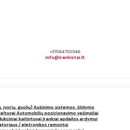
+37064700346
info@irankistai.lt
, įvorių, guolių)
Aušinimo sistemos, šildymo
keltuvai
Automobilių pozicionavimo vežimėliai
dukciniai kaitintuvai
Įrankiai apdailos ardymui
atoriaus / eletronikos remontui