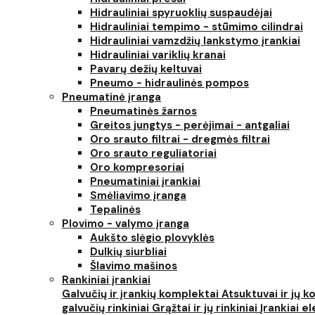
Hidrauliniai spyruoklių suspaudėjai
Hidrauliniai tempimo - stūmimo cilindrai
Hidrauliniai vamzdžių lankstymo įrankiai
Hidrauliniai variklių kranai
Pavarų dežių keltuvai
Pneumo - hidraulinės pompos
Pneumatinė įranga
Pneumatinės žarnos
Greitos jungtys - perėjimai - antgaliai
Oro srauto filtrai - dregmės filtrai
Oro srauto reguliatoriai
Oro kompresoriai
Pneumatiniai įrankiai
Smėliavimo įranga
Tepalinės
Plovimo - valymo įranga
Aukšto slėgio plovyklės
Dulkių siurbliai
Šlavimo mašinos
Rankiniai įrankiai
Galvučių ir įrankių komplektai
Atsuktuvai ir jų 
galvučių rinkiniai
Grąžtai ir jų rinkiniai
Įrankiai 