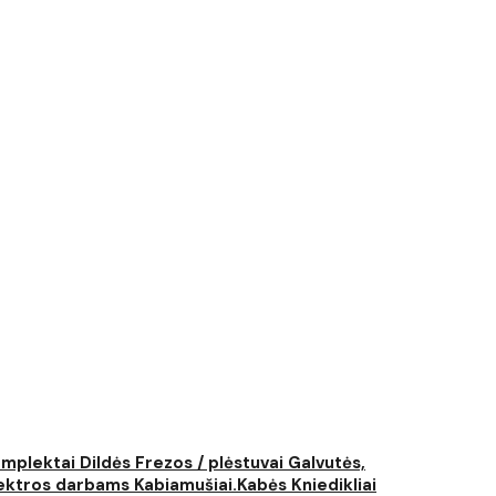
komplektai
Dildės
Frezos / plėstuvai
Galvutės,
elektros darbams
Kabiamušiai.Kabės
Kniedikliai