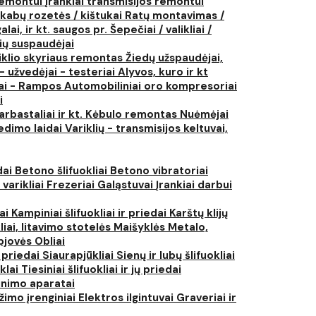
 remontui
Įrankiai transmisijos remontui
kabų rozetės / kištukai
Ratų montavimas /
lai, ir kt. saugos pr.
Šepečiai / valikliai /
ių suspaudėjai
iklio skyriaus remontas
Žiedų užspaudėjai,
- užvedėjai - testeriai
Alyvos, kuro ir kt
tai - Rampos
Automobiliniai oro kompresoriai
i
arbastaliai ir kt.
Kėbulo remontas
Nuėmėjai
edimo laidai
Variklių - transmisijos keltuvai,
dai
Betono šlifuokliai
Betono vibratoriai
 varikliai
Frezeriai
Galąstuvai
Įrankiai darbui
iai
Kampiniai šlifuokliai ir priedai
Karštų klijų
liai, litavimo stotelės
Maišyklės
Metalo,
pjovės
Obliai
r priedai
Siaurapjūkliai
Sienų ir lubų šlifuokliai
ūklai
Tiesiniai šlifuokliai ir jų priedai
rinimo aparatai
žimo įrenginiai
Elektros ilgintuvai
Graveriai ir