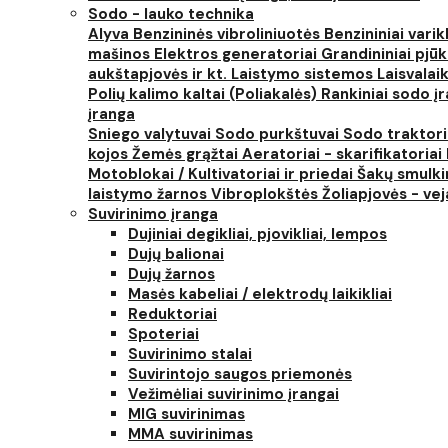
Sodo - lauko technika
Alyva
Benzininės vibroliniuotės
Benzininiai varik
mašinos
Elektros generatoriai
Grandininiai pjūk
aukštapjovės ir kt.
Laistymo sistemos
Laisvalai
Polių kalimo kaltai (Poliakalės)
Rankiniai sodo įra
įranga
Sniego valytuvai
Sodo purkštuvai
Sodo traktor
kojos
Žemės grąžtai
Aeratoriai - skarifikatoriai
Motoblokai / Kultivatoriai ir priedai
Šakų smulki
laistymo žarnos
Vibroplokštės
Žoliapjovės - ve
Suvirinimo įranga
Dujiniai degikliai, pjovikliai, lempos
Dujų balionai
Dujų žarnos
Masės kabeliai / elektrodų laikikliai
Reduktoriai
Spoteriai
Suvirinimo stalai
Suvirintojo saugos priemonės
Vežimėliai suvirinimo įrangai
MIG suvirinimas
MMA suvirinimas