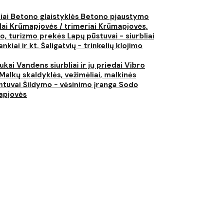
liai
Betono glaistyklės
Betono pjaustymo
lai
Krūmapjovės / trimeriai
Krūmapjovės,
ko, turizmo prekės
Lapų pūstuvai - siurbliai
nkiai ir kt.
Šaligatvių - trinkelių klojimo
iukai
Vandens siurbliai ir jų priedai
Vibro
Malkų skaldyklės, vežimėliai, malkinės
ntuvai
Šildymo - vėsinimo įranga
Sodo
japjovės