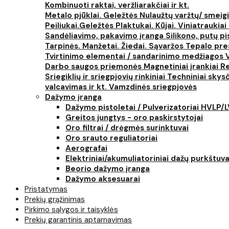
Kombinuoti raktai, veržliarakčiai ir kt.
Metalo pjūklai. Geležtės
Nulaužtų varžtų/ smeigi
Peiliukai.Geležtės
Plaktukai. Kūjai. Viniatraukiai
Sandėliavimo, pakavimo įranga
Silikono, putų p
Tarpinės. Manžetai. Žiedai. Sąvaržos
Tepalo pres
Tvirtinimo elementai / sandarinimo medžiagos
Darbo saugos priemonės
Magnetiniai įrankiai
Re
Sriegiklių ir sriegpjovių rinkiniai
Techniniai skysčia
valcavimas ir kt.
Vamzdinės sriegpjovės
Dažymo įranga
Dažymo pistoletai / Pulverizatoriai HVLP/
Greitos jungtys - oro paskirstytojai
Oro filtrai / drėgmės surinktuvai
Oro srauto reguliatoriai
Aerografai
Elektriniai/akumuliatoriniai dažų purkštuva
Beorio dažymo įranga
Dažymo aksesuarai
Pristatymas
Prekių grąžinimas
Pirkimo sąlygos ir taisyklės
Prekių garantinis aptarnavimas