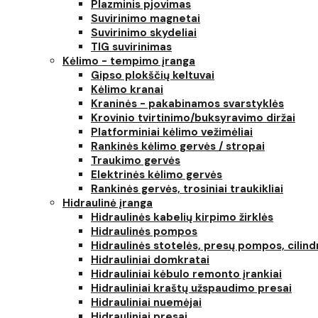
Plazminis pjovimas
Suvirinimo magnetai
Suvirinimo skydeliai
TIG suvirinimas
Kėlimo - tempimo įranga
Gipso plokščių keltuvai
Kėlimo kranai
Kraninės - pakabinamos svarstyklės
Krovinio tvirtinimo/buksyravimo diržai
Platforminiai kėlimo vežimėliai
Rankinės kėlimo gervės / stropai
Traukimo gervės
Elektrinės kėlimo gervės
Rankinės gervės, trosiniai traukikliai
Hidraulinė įranga
Hidraulinės kabelių kirpimo žirklės
Hidraulinės pompos
Hidraulinės stotelės, presų pompos, cilind
Hidrauliniai domkratai
Hidrauliniai kėbulo remonto įrankiai
Hidrauliniai kraštų užspaudimo presai
Hidrauliniai nuemėjai
Hidrauliniai presai