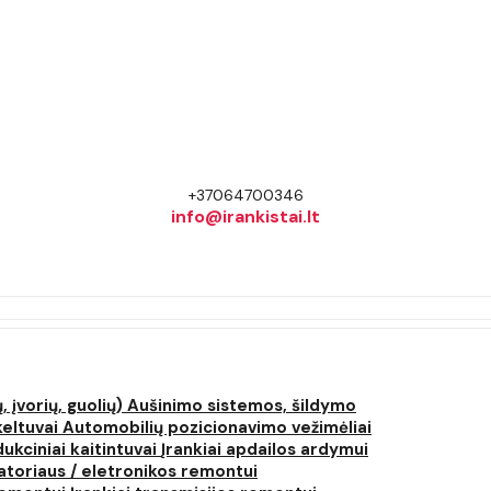
+37064700346
info@irankistai.lt
, įvorių, guolių)
Aušinimo sistemos, šildymo
keltuvai
Automobilių pozicionavimo vežimėliai
dukciniai kaitintuvai
Įrankiai apdailos ardymui
atoriaus / eletronikos remontui