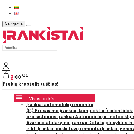
Navigacija
00
€0
0
Prekių krepšelis tuščias!
Visos prekės
Įrankiai automobilių remontui
(Iš) Presavimo įrankiai, komplektai (sailentblokų
oro sistemos įrankiai
Automobilių ir motociklų 
Avarinio atidarymo įrankiai
Detalių plovyklos
In
ir kt.
Įrankiai duslintuvų remontui
Įrankiai gener