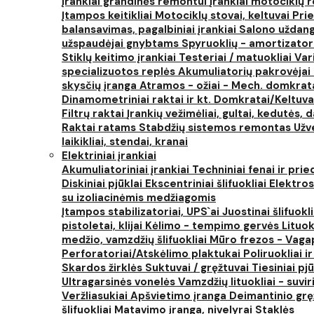
Įrankiai grandinės remontui
Įrankiai motociklų
Įtampos keitikliai
Motociklų stovai, keltuvai
Prie
balansavimas, pagalbiniai įrankiai
Salono uždanga
užspaudėjai gnybtams
Spyruoklių - amortizator
Stiklų keitimo įrankiai
Testeriai / matuokliai
Var
specializuotos replės
Akumuliatorių pakrovėjai 
skysčių įranga
Atramos - ožiai - Mech. domkra
Dinamometriniai raktai ir kt.
Domkratai/Keltuva
Filtrų raktai
Įrankių vežimėliai, gultai, kedutės, d
Raktai ratams
Stabdžių sistemos remontas
Užv
laikikliai, stendai, kranai
Elektriniai įrankiai
Akumuliatoriniai įrankiai
Techniniai fenai ir prie
Diskiniai pjūklai
Ekscentriniai šlifuokliai
Elektros
su izoliacinėmis medžiagomis
Įtampos stabilizatoriai, UPS`ai
Juostinai šlifuokl
pistoletai, klijai
Kėlimo - tempimo gervės
Lituok
medžio, vamzdžių šlifuokliai
Mūro frezos - Vaga
Perforatoriai/Atskėlimo plaktukai
Poliruokliai i
Skardos žirklės
Suktuvai / gręžtuvai
Tiesiniai pj
Ultragarsinės vonelės
Vamzdžių lituokliai - suvi
Veržliasukiai
Apšvietimo įranga
Deimantinio grę
šlifuokliai
Matavimo įranga, nivelyrai
Staklės