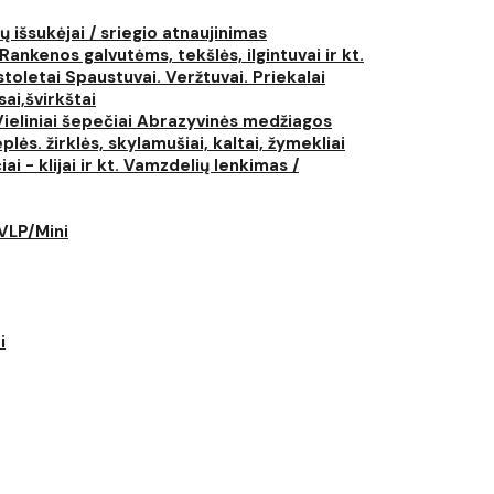
ų išsukėjai / sriegio atnaujinimas
Rankenos galvutėms, tekšlės, ilgintuvai ir kt.
istoletai
Spaustuvai. Veržtuvai. Priekalai
ai,švirkštai
Vieliniai šepečiai
Abrazyvinės medžiagos
plės. žirklės, skylamušiai, kaltai, žymekliai
i - klijai ir kt.
Vamzdelių lenkimas /
LVLP/Mini
i