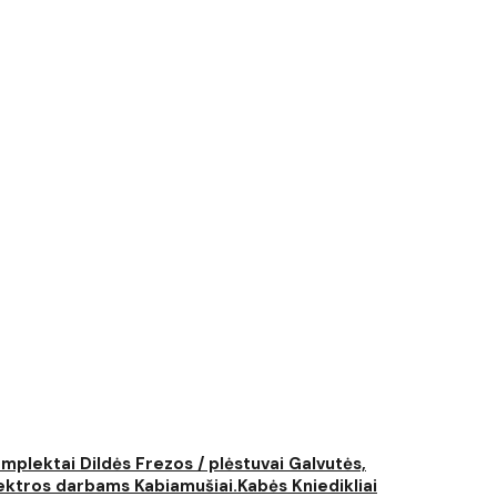
komplektai
Dildės
Frezos / plėstuvai
Galvutės,
elektros darbams
Kabiamušiai.Kabės
Kniedikliai