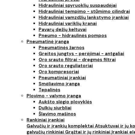
Hidrauliniai spyruoklių suspaudėjai
Hidrauliniai tempimo - stūmimo cilindrai
Hidrauliniai vamzdžių lankstymo įrankiai
Hidrauliniai variklių kranai
Pavarų dežių keltuvai
Pneumo - hidraulinės pompos
Pneumatinė įranga
Pneumatinės žarnos
Greitos jungtys - perėjimai - antgaliai
Oro srauto filtrai - dregmės filtrai
Oro srauto reguliatoriai
Oro kompresoriai
Pneumatiniai įrankiai
Smėliavimo įranga
Tepalinės
Plovimo - valymo įranga
Aukšto slėgio plovyklės
Dulkių siurbliai
Šlavimo mašinos
Rankiniai įrankiai
Galvučių ir įrankių komplektai
Atsuktuvai ir jų 
galvučių rinkiniai
Grąžtai ir jų rinkiniai
Įrankiai 