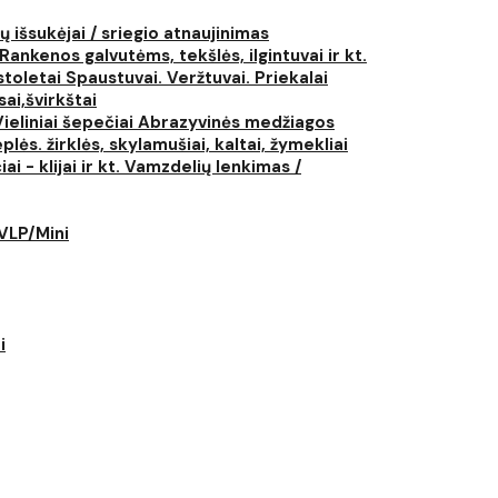
ų išsukėjai / sriegio atnaujinimas
Rankenos galvutėms, tekšlės, ilgintuvai ir kt.
istoletai
Spaustuvai. Veržtuvai. Priekalai
ai,švirkštai
Vieliniai šepečiai
Abrazyvinės medžiagos
plės. žirklės, skylamušiai, kaltai, žymekliai
i - klijai ir kt.
Vamzdelių lenkimas /
LVLP/Mini
i