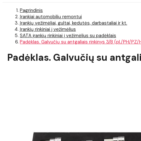
Pagrindinis
Įrankiai automobilių remontui
Įrankių vežimėliai, gultai, kedutės, darbastaliai ir kt.
Įrankių rinkiniai į vežimėlius
SATA įrankių rinkiniai į vežimėlius su padėklais
Padėklas. Galvučių su antgaliais rinkinys 3/8 (pl./PH/PZ/
Padėklas. Galvučių su antgali