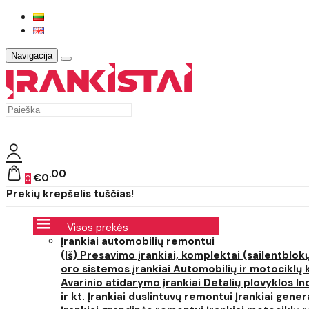
Navigacija
00
€0
0
Prekių krepšelis tuščias!
Visos prekės
Įrankiai automobilių remontui
(Iš) Presavimo įrankiai, komplektai (sailentblokų
oro sistemos įrankiai
Automobilių ir motociklų 
Avarinio atidarymo įrankiai
Detalių plovyklos
In
ir kt.
Įrankiai duslintuvų remontui
Įrankiai gener