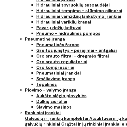
Hidrauliniai spyruoklių suspaudėjai
Hidrauliniai tempimo - stūmimo cilindrai
Hidrauliniai vamzdžių lankstymo įrankiai
Hidrauliniai variklių kranai
Pavarų dežių keltuvai
Pneumo - hidraulinės pompos
Pneumatinė įranga
Pneumatinės žarnos
Greitos jungtys - perėjimai - antgaliai
Oro srauto filtrai - dregmės filtrai
Oro srauto reguliatoriai
Oro kompresoriai
Pneumatiniai įrankiai
Smėliavimo įranga
Tepalinės
Plovimo - valymo įranga
Aukšto slėgio plovyklės
Dulkių siurbliai
Šlavimo mašinos
Rankiniai įrankiai
Galvučių ir įrankių komplektai
Atsuktuvai ir jų 
galvučių rinkiniai
Grąžtai ir jų rinkiniai
Įrankiai 