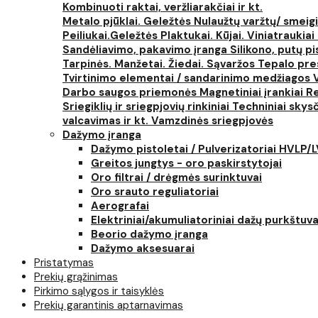
Kombinuoti raktai, veržliarakčiai ir kt.
Metalo pjūklai. Geležtės
Nulaužtų varžtų/ smeigi
Peiliukai.Geležtės
Plaktukai. Kūjai. Viniatraukiai
Sandėliavimo, pakavimo įranga
Silikono, putų p
Tarpinės. Manžetai. Žiedai. Sąvaržos
Tepalo pres
Tvirtinimo elementai / sandarinimo medžiagos
Darbo saugos priemonės
Magnetiniai įrankiai
Re
Sriegiklių ir sriegpjovių rinkiniai
Techniniai skysčia
valcavimas ir kt.
Vamzdinės sriegpjovės
Dažymo įranga
Dažymo pistoletai / Pulverizatoriai HVLP/
Greitos jungtys - oro paskirstytojai
Oro filtrai / drėgmės surinktuvai
Oro srauto reguliatoriai
Aerografai
Elektriniai/akumuliatoriniai dažų purkštuva
Beorio dažymo įranga
Dažymo aksesuarai
Pristatymas
Prekių grąžinimas
Pirkimo sąlygos ir taisyklės
Prekių garantinis aptarnavimas