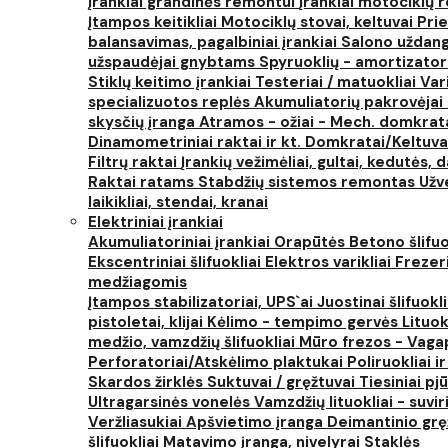
Įrankiai grandinės remontui
Įrankiai motociklų
Įtampos keitikliai
Motociklų stovai, keltuvai
Prie
balansavimas, pagalbiniai įrankiai
Salono uždanga
užspaudėjai gnybtams
Spyruoklių - amortizator
Stiklų keitimo įrankiai
Testeriai / matuokliai
Var
specializuotos replės
Akumuliatorių pakrovėjai 
skysčių įranga
Atramos - ožiai - Mech. domkra
Dinamometriniai raktai ir kt.
Domkratai/Keltuva
Filtrų raktai
Įrankių vežimėliai, gultai, kedutės, d
Raktai ratams
Stabdžių sistemos remontas
Užv
laikikliai, stendai, kranai
Elektriniai įrankiai
Akumuliatoriniai įrankiai
Orapūtės
Betono šlifuo
Ekscentriniai šlifuokliai
Elektros varikliai
Frezer
medžiagomis
Įtampos stabilizatoriai, UPS`ai
Juostinai šlifuokl
pistoletai, klijai
Kėlimo - tempimo gervės
Lituok
medžio, vamzdžių šlifuokliai
Mūro frezos - Vaga
Perforatoriai/Atskėlimo plaktukai
Poliruokliai i
Skardos žirklės
Suktuvai / gręžtuvai
Tiesiniai pj
Ultragarsinės vonelės
Vamzdžių lituokliai - suvi
Veržliasukiai
Apšvietimo įranga
Deimantinio grę
šlifuokliai
Matavimo įranga, nivelyrai
Staklės