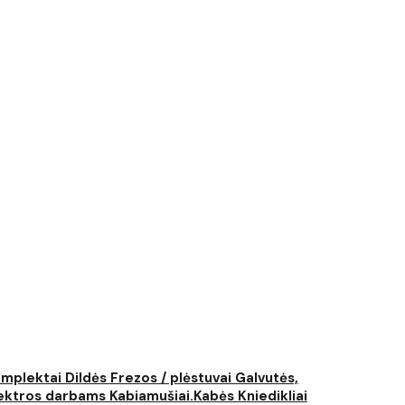
komplektai
Dildės
Frezos / plėstuvai
Galvutės,
elektros darbams
Kabiamušiai.Kabės
Kniedikliai