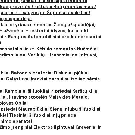
 remontui
Įrankiai transmisijos remontui
kabų rozetės / kištukai
Ratų montavimas /
lai, ir kt. saugos pr.
Šepečiai / valikliai /
ių suspaudėjai
iklio skyriaus remontas
Žiedų užspaudėjai,
- užvedėjai - testeriai
Alyvos, kuro ir kt
tai - Rampos
Automobiliniai oro kompresoriai
i
arbastaliai ir kt.
Kėbulo remontas
Nuėmėjai
edimo laidai
Variklių - transmisijos keltuvai,
kliai
Betono vibratoriai
Diskiniai pjūklai
iai
Galąstuvai
Įrankiai darbui su izoliacinėmis
iai
Kampiniai šlifuokliai ir priedai
Karštų klijų
liai, litavimo stotelės
Maišyklės
Metalo,
pjovės
Obliai
r priedai
Siaurapjūkliai
Sienų ir lubų šlifuokliai
ūklai
Tiesiniai šlifuokliai ir jų priedai
rinimo aparatai
žimo įrenginiai
Elektros ilgintuvai
Graveriai ir