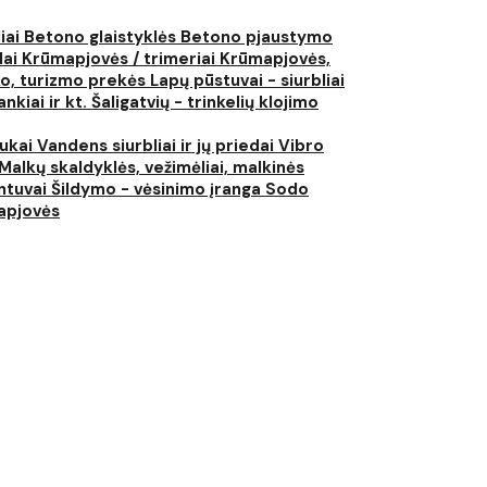
liai
Betono glaistyklės
Betono pjaustymo
lai
Krūmapjovės / trimeriai
Krūmapjovės,
ko, turizmo prekės
Lapų pūstuvai - siurbliai
nkiai ir kt.
Šaligatvių - trinkelių klojimo
iukai
Vandens siurbliai ir jų priedai
Vibro
Malkų skaldyklės, vežimėliai, malkinės
ntuvai
Šildymo - vėsinimo įranga
Sodo
japjovės