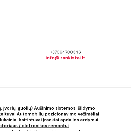
+37064700346
info@irankistai.lt
, įvorių, guolių)
Aušinimo sistemos, šildymo
keltuvai
Automobilių pozicionavimo vežimėliai
dukciniai kaitintuvai
Įrankiai apdailos ardymui
atoriaus / eletronikos remontui