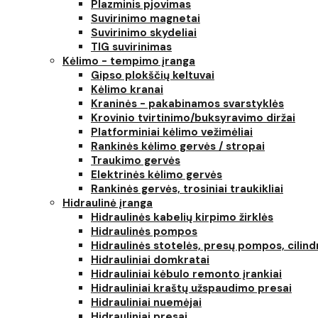
Plazminis pjovimas
Suvirinimo magnetai
Suvirinimo skydeliai
TIG suvirinimas
Kėlimo - tempimo įranga
Gipso plokščių keltuvai
Kėlimo kranai
Kraninės - pakabinamos svarstyklės
Krovinio tvirtinimo/buksyravimo diržai
Platforminiai kėlimo vežimėliai
Rankinės kėlimo gervės / stropai
Traukimo gervės
Elektrinės kėlimo gervės
Rankinės gervės, trosiniai traukikliai
Hidraulinė įranga
Hidraulinės kabelių kirpimo žirklės
Hidraulinės pompos
Hidraulinės stotelės, presų pompos, cilind
Hidrauliniai domkratai
Hidrauliniai kėbulo remonto įrankiai
Hidrauliniai kraštų užspaudimo presai
Hidrauliniai nuemėjai
Hidrauliniai presai