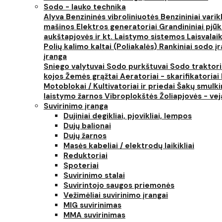
Sodo - lauko technika
Alyva
Benzininės vibroliniuotės
Benzininiai varik
mašinos
Elektros generatoriai
Grandininiai pjūk
aukštapjovės ir kt.
Laistymo sistemos
Laisvalai
Polių kalimo kaltai (Poliakalės)
Rankiniai sodo įra
įranga
Sniego valytuvai
Sodo purkštuvai
Sodo traktor
kojos
Žemės grąžtai
Aeratoriai - skarifikatoriai
Motoblokai / Kultivatoriai ir priedai
Šakų smulki
laistymo žarnos
Vibroplokštės
Žoliapjovės - ve
Suvirinimo įranga
Dujiniai degikliai, pjovikliai, lempos
Dujų balionai
Dujų žarnos
Masės kabeliai / elektrodų laikikliai
Reduktoriai
Spoteriai
Suvirinimo stalai
Suvirintojo saugos priemonės
Vežimėliai suvirinimo įrangai
MIG suvirinimas
MMA suvirinimas