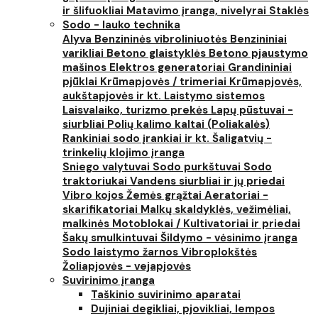
ir šlifuokliai
Matavimo įranga, nivelyrai
Staklės
Sodo - lauko technika
Alyva
Benzininės vibroliniuotės
Benzininiai
varikliai
Betono glaistyklės
Betono pjaustymo
mašinos
Elektros generatoriai
Grandininiai
pjūklai
Krūmapjovės / trimeriai
Krūmapjovės,
aukštapjovės ir kt.
Laistymo sistemos
Laisvalaiko, turizmo prekės
Lapų pūstuvai -
siurbliai
Polių kalimo kaltai (Poliakalės)
Rankiniai sodo įrankiai ir kt.
Šaligatvių -
trinkelių klojimo įranga
Sniego valytuvai
Sodo purkštuvai
Sodo
traktoriukai
Vandens siurbliai ir jų priedai
Vibro kojos
Žemės grąžtai
Aeratoriai -
skarifikatoriai
Malkų skaldyklės, vežimėliai,
malkinės
Motoblokai / Kultivatoriai ir priedai
Šakų smulkintuvai
Šildymo - vėsinimo įranga
Sodo laistymo žarnos
Vibroplokštės
Žoliapjovės - vejapjovės
Suvirinimo įranga
Taškinio suvirinimo aparatai
Dujiniai degikliai, pjovikliai, lempos