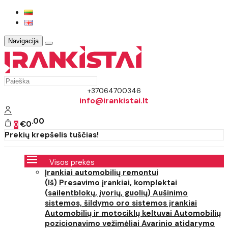
Navigacija
+37064700346
info@irankistai.lt
00
€0
0
Prekių krepšelis tuščias!
Visos prekės
Įrankiai automobilių remontui
(Iš) Presavimo įrankiai, komplektai
(sailentblokų, įvorių, guolių)
Aušinimo
sistemos, šildymo oro sistemos įrankiai
Automobilių ir motociklų keltuvai
Automobilių
pozicionavimo vežimėliai
Avarinio atidarymo