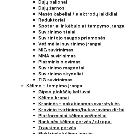
Dujų balionai
Dujų žarnos
Masės kabeliai / elektrodų laikikliai
Reduktoriai
Spoteriai ir kėbulo atitampymo įranga
Suvirinimo stalai
Suvirintojo saugos priemonės
Vežimėliai suvirinimo įrangai
MIG suvirinimas
MMA suvirinimas
Plazminis pjovimas
Suvirinimo magnetai
Suvirinimo skydeliai
TIG suvirinimas
Kėlimo - tempimo įranga
Gipso plokščių keltuvai
Kėlimo kranai
Kraninės - pakabinamos svarstyklės
Krovinio tvirtinimo/buksyravimo diržai
Platforminiai kėlimo vežimėliai
Rankinės kėlimo gervės / stropai
Traukimo gervės
Elektrinės kėlimo gervės