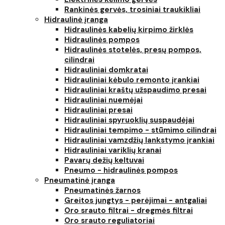
Rankinės gervės, trosiniai traukikliai
Hidraulinė įranga
Hidraulinės kabelių kirpimo žirklės
Hidraulinės pompos
Hidraulinės stotelės, presų pompos,
cilindrai
Hidrauliniai domkratai
Hidrauliniai kėbulo remonto įrankiai
Hidrauliniai kraštų užspaudimo presai
Hidrauliniai nuemėjai
Hidrauliniai presai
Hidrauliniai spyruoklių suspaudėjai
Hidrauliniai tempimo - stūmimo cilindrai
Hidrauliniai vamzdžių lankstymo įrankiai
Hidrauliniai variklių kranai
Pavarų dežių keltuvai
Pneumo - hidraulinės pompos
Pneumatinė įranga
Pneumatinės žarnos
Greitos jungtys - perėjimai - antgaliai
Oro srauto filtrai - dregmės filtrai
Oro srauto reguliatoriai