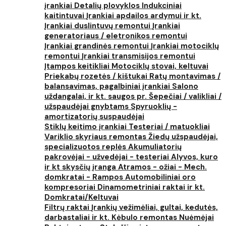
įrankiai
Detalių plovyklos
Indukciniai
kaitintuvai
Įrankiai apdailos ardymui ir kt.
Įrankiai duslintuvų remontui
Įrankiai
generatoriaus / eletronikos remontui
Įrankiai grandinės remontui
Įrankiai motociklų
remontui
Įrankiai transmisijos remontui
Įtampos keitikliai
Motociklų stovai, keltuvai
Priekabų rozetės / kištukai
Ratų montavimas /
balansavimas, pagalbiniai įrankiai
Salono
uždangalai, ir kt. saugos pr.
Šepečiai / valikliai /
užspaudėjai gnybtams
Spyruoklių -
amortizatorių suspaudėjai
Stiklų keitimo įrankiai
Testeriai / matuokliai
Variklio skyriaus remontas
Žiedų užspaudėjai,
specializuotos replės
Akumuliatorių
pakrovėjai - užvedėjai - testeriai
Alyvos, kuro
ir kt skysčių įranga
Atramos - ožiai - Mech.
domkratai - Rampos
Automobiliniai oro
kompresoriai
Dinamometriniai raktai ir kt.
Domkratai/Keltuvai
Filtrų raktai
Įrankių vežimėliai, gultai, kedutės,
darbastaliai ir kt.
Kėbulo remontas
Nuėmėjai