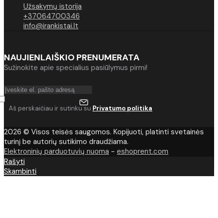
Užsakymų istorija
+37064700346
info@irankistai.lt
NAUJIENLAIŠKIO PRENUMERATA
Sužinokite apie specialius pasiūlymus pirmi!
Aš perskaičiau ir sutinku su
Privatumo politika
2026 © Visos teisės saugomos. Kopijuoti, platinti svetainės
turinį be autorių sutikimo draudžiama.
Elektroninių parduotuvių nuoma
-
eshoprent.com
Rašyti
Skambinti