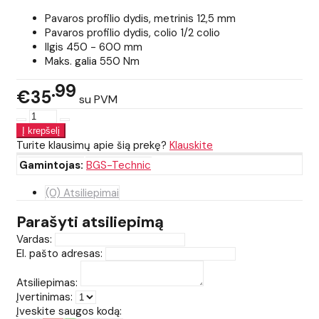
Pavaros profilio dydis, metrinis 12,5 mm
Pavaros profilio dydis, colio 1/2 colio
Ilgis 450 - 600 mm
Maks. galia 550 Nm
99
€35
su PVM
Turite klausimų apie šią prekę?
Klauskite
Gamintojas:
BGS-Technic
(0) Atsiliepimai
Parašyti atsiliepimą
Vardas:
El. pašto adresas:
Atsiliepimas:
Įvertinimas:
Įveskite saugos kodą: