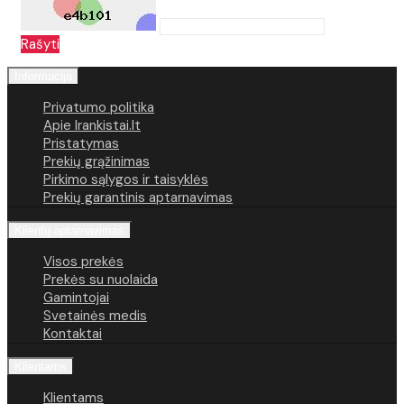
Rašyti
Informacija
Privatumo politika
Apie Irankistai.lt
Pristatymas
Prekių grąžinimas
Pirkimo sąlygos ir taisyklės
Prekių garantinis aptarnavimas
Klientų aptarnavimas
Visos prekės
Prekės su nuolaida
Gamintojai
Svetainės medis
Kontaktai
Klientams
Klientams