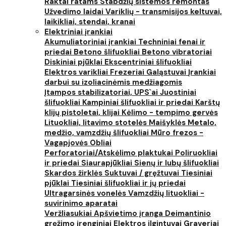
Raktai ratams
Stabdžių sistemos remontas
Užvedimo laidai
Variklių - transmisijos keltuvai,
laikikliai, stendai, kranai
Elektriniai įrankiai
Akumuliatoriniai įrankiai
Techniniai fenai ir
priedai
Betono šlifuokliai
Betono vibratoriai
Diskiniai pjūklai
Ekscentriniai šlifuokliai
Elektros varikliai
Frezeriai
Galąstuvai
Įrankiai
darbui su izoliacinėmis medžiagomis
Įtampos stabilizatoriai, UPS`ai
Juostiniai
šlifuokliai
Kampiniai šlifuokliai ir priedai
Karštų
klijų pistoletai, klijai
Kėlimo - tempimo gervės
Lituokliai, litavimo stotelės
Maišyklės
Metalo,
medžio, vamzdžių šlifuokliai
Mūro frezos -
Vagapjovės
Obliai
Perforatoriai/Atskėlimo plaktukai
Poliruokliai
ir priedai
Siaurapjūkliai
Sienų ir lubų šlifuokliai
Skardos žirklės
Suktuvai / gręžtuvai
Tiesiniai
pjūklai
Tiesiniai šlifuokliai ir jų priedai
Ultragarsinės vonelės
Vamzdžių lituokliai -
suvirinimo aparatai
Veržliasukiai
Apšvietimo įranga
Deimantinio
gręžimo įrenginiai
Elektros ilgintuvai
Graveriai