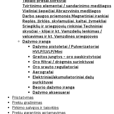
Tepalo presai,švirkštai
Tvirtinimo elementai / sandarinimo medžiagos
Vieliniai šepečiai
Abrazyvinės medžiagos
Darbo saugos priemonės
Magnetiniai įrankiai
Replės. žirklės, skylamušiai, kaltai, žymekliai
Sriegiklių ir sriegpjovių rinkiniai
Techniniai
skysčiai - klijai ir kt.
Vamzdelių lenkimas /
valcavimas ir kt.
Vamzdinės sriegpjovės
Dažymo įranga
Dažymo pistoletai / Pulverizatoriai
HVLP/LVLP/Mini
Greitos jungtys - oro paskirstytojai
Oro filtrai / drėgmės surinktuvai
Oro srauto reguliatoriai
Aerografai
Elektriniai/akumuliatoriniai dažų
purkštuvai
Beorio dažymo įranga
Dažymo aksesuarai
Pristatymas
Prekių grąžinimas
Pirkimo sąlygos ir taisyklės
Prekių garantinis aptarnavimas