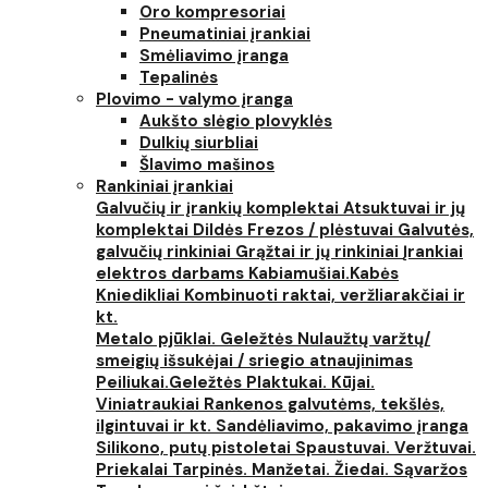
Oro kompresoriai
Pneumatiniai įrankiai
Smėliavimo įranga
Tepalinės
Plovimo - valymo įranga
Aukšto slėgio plovyklės
Dulkių siurbliai
Šlavimo mašinos
Rankiniai įrankiai
Galvučių ir įrankių komplektai
Atsuktuvai ir jų
komplektai
Dildės
Frezos / plėstuvai
Galvutės,
galvučių rinkiniai
Grąžtai ir jų rinkiniai
Įrankiai
elektros darbams
Kabiamušiai.Kabės
Kniedikliai
Kombinuoti raktai, veržliarakčiai ir
kt.
Metalo pjūklai. Geležtės
Nulaužtų varžtų/
smeigių išsukėjai / sriegio atnaujinimas
Peiliukai.Geležtės
Plaktukai. Kūjai.
Viniatraukiai
Rankenos galvutėms, tekšlės,
ilgintuvai ir kt.
Sandėliavimo, pakavimo įranga
Silikono, putų pistoletai
Spaustuvai. Veržtuvai.
Priekalai
Tarpinės. Manžetai. Žiedai. Sąvaržos