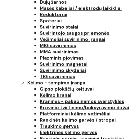
Dujų žarnos
Masės kabeliai / elektrodų laikikliai
Reduktoriai
Spoteriai
Suvirinimo stalai
Suvirintojo saugos priemonės
Vežimėliai suvirinimo įrangai
MIG suvirinimas
MMA suvirinimas
Plazminis pjovimas
Suvirinimo magnetai
Suvirinimo skydeliai
TIG suvirinimas
Kėlimo - tempimo įranga
Gipso plokščių keltuvai
Kėlimo kranai
Kraninės - pakabinamos svarstyklės
Krovinio tvirtinimo/buksyravimo diržai
Platforminiai kėlimo vežimėliai
Rankinės kėlimo gervės / stropai
Traukimo gervės
Elektrinės kėlimo gervės
Rankinės gervės, trosiniai traukikliai