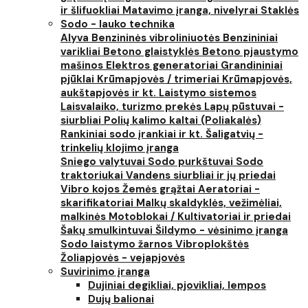
ir šlifuokliai
Matavimo įranga, nivelyrai
Staklės
Sodo - lauko technika
Alyva
Benzininės vibroliniuotės
Benzininiai
varikliai
Betono glaistyklės
Betono pjaustymo
mašinos
Elektros generatoriai
Grandininiai
pjūklai
Krūmapjovės / trimeriai
Krūmapjovės,
aukštapjovės ir kt.
Laistymo sistemos
Laisvalaiko, turizmo prekės
Lapų pūstuvai -
siurbliai
Polių kalimo kaltai (Poliakalės)
Rankiniai sodo įrankiai ir kt.
Šaligatvių -
trinkelių klojimo įranga
Sniego valytuvai
Sodo purkštuvai
Sodo
traktoriukai
Vandens siurbliai ir jų priedai
Vibro kojos
Žemės grąžtai
Aeratoriai -
skarifikatoriai
Malkų skaldyklės, vežimėliai,
malkinės
Motoblokai / Kultivatoriai ir priedai
Šakų smulkintuvai
Šildymo - vėsinimo įranga
Sodo laistymo žarnos
Vibroplokštės
Žoliapjovės - vejapjovės
Suvirinimo įranga
Dujiniai degikliai, pjovikliai, lempos
Dujų balionai