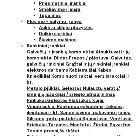
Pneumatiniai įrankiai
Smėliavimo įranga
Tepalinės
Plovimo - valymo įranga
Aukšto slėgio plovyklės
Dulkių siurbliai
Šlavimo mašinos
Rankiniai įrankiai
Galvučių ir įrankių komplektai
Atsuktuvai ir jų
komplektai
Dildės
Frezos / plėstuvai
Galvutės,
galvučių rinkiniai
Grąžtai ir jų rinkiniai
Įrankiai
elektros darbams
Kabiamušiai.Kabės
Kniedikliai
Kombinuoti raktai, veržliarakčiai ir
kt.
Metalo pjūklai. Geležtės
Nulaužtų varžtų/
smeigių išsukėjai / sriegio atnaujinimas
Peiliukai.Geležtės
Plaktukai. Kūjai.
Viniatraukiai
Rankenos galvutėms, tekšlės,
ilgintuvai ir kt.
Sandėliavimo, pakavimo įranga
Silikono, putų pistoletai
Spaustuvai. Veržtuvai.
Priekalai
Tarpinės. Manžetai. Žiedai. Sąvaržos
Tepalo presai,švirkštai