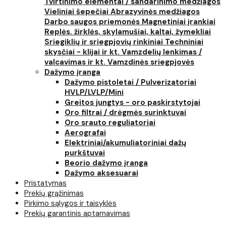
Tvirtinimo elementai / sandarinimo medžiagos
Vieliniai šepečiai
Abrazyvinės medžiagos
Darbo saugos priemonės
Magnetiniai įrankiai
Replės. žirklės, skylamušiai, kaltai, žymekliai
Sriegiklių ir sriegpjovių rinkiniai
Techniniai
skysčiai - klijai ir kt.
Vamzdelių lenkimas /
valcavimas ir kt.
Vamzdinės sriegpjovės
Dažymo įranga
Dažymo pistoletai / Pulverizatoriai
HVLP/LVLP/Mini
Greitos jungtys - oro paskirstytojai
Oro filtrai / drėgmės surinktuvai
Oro srauto reguliatoriai
Aerografai
Elektriniai/akumuliatoriniai dažų
purkštuvai
Beorio dažymo įranga
Dažymo aksesuarai
Pristatymas
Prekių grąžinimas
Pirkimo sąlygos ir taisyklės
Prekių garantinis aptarnavimas