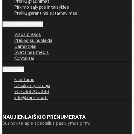
Prekių grąžinimas
Pirkimo sąlygos ir taisyklės
Prekių garantinis aptarnavimas
Klientų aptarnavimas
Visos prekės
Prekės su nuolaida
Gamintojai
Svetainės medis
Kontaktai
Klientams
Klientams
Užsakymų istorija
+37064700346
info@irankistai.lt
NAUJIENLAIŠKIO PRENUMERATA
Sužinokite apie specialius pasiūlymus pirmi!