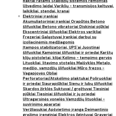
Raktai ratams
Stabdžių sistemos remontas
Užvedimo laidai
Variklių - transmisijos keltuvai,
laikikliai, stendai, kranai
Elektriniai įrankiai
Akumuliatoriniai įrankiai
Orapūtės
Betono
šlifuokliai
Betono vibratoriai
Diskiniai pjūklai
Ekscentriniai šlifuokliai
Elektros varikliai
Frezeriai
Galąstuvai
Įrankiai darbui su
izoliacinėmis medžiagomis
Įtampos stabilizatoriai, UPS`ai
Juostinai
šlifuokliai
Kampiniai šlifuokliai ir priedai
Karštų
klijų pistoletai, klijai
Kėlimo - tempimo gervės
Lituokliai, litavimo stotelės
Maišyklės
Metalo,
medžio, vamzdžių šlifuokliai
Mūro frezos -
Vagapjovės
Obliai
Perforatoriai/Atskėlimo plaktukai
Poliruokliai
ir priedai
Siaurapjūkliai
Sienų ir lubų šlifuokliai
Skardos žirklės
Suktuvai / gręžtuvai
Tiesiniai
pjūklai
Tiesiniai šlifuokliai ir jų priedai
Ultragarsinės vonelės
Vamzdžių lituokliai -
suvirinimo aparatai
Veržliasukiai
Apšvietimo įranga
Deimantinio
gręžimo įrenginiai
Elektros ilgintuvai
Graveriai