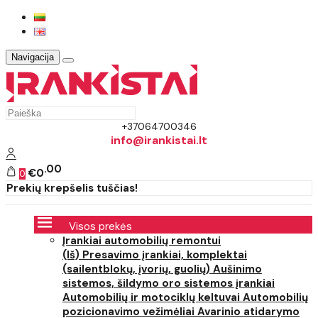
Navigacija
+37064700346
info@irankistai.lt
00
€0
0
Prekių krepšelis tuščias!
Visos prekės
Įrankiai automobilių remontui
(Iš) Presavimo įrankiai, komplektai
(sailentblokų, įvorių, guolių)
Aušinimo
sistemos, šildymo oro sistemos įrankiai
Automobilių ir motociklų keltuvai
Automobilių
pozicionavimo vežimėliai
Avarinio atidarymo