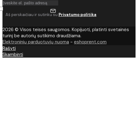
Aš perskaičiau ir sutinku su
Privatumo politika
2026 © Visos teisės saugomos. Kopijuoti, platinti svetainės
turinį be autorių sutikimo draudžiama.
Elektroninių parduotuvių nuoma
-
eshoprent.com
Rašyti
Skambinti