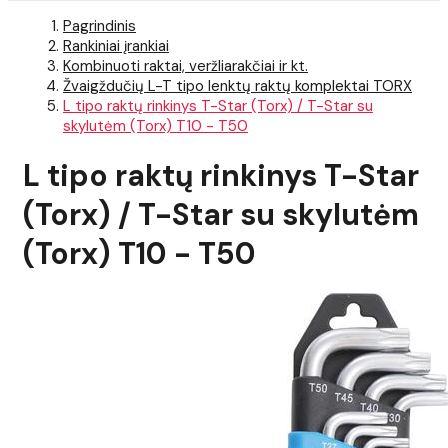
Pagrindinis
Rankiniai įrankiai
Kombinuoti raktai, veržliarakčiai ir kt.
Žvaigždučių L-T tipo lenktų raktų komplektai TORX
L tipo raktų rinkinys T-Star (Torx) / T-Star su
skylutėm (Torx) T10 - T50
L tipo raktų rinkinys T-Star
(Torx) / T-Star su skylutėm
(Torx) T10 - T50