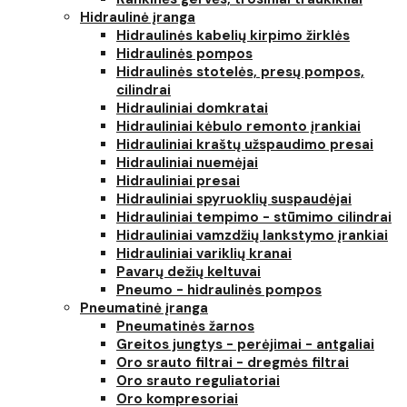
Hidraulinė įranga
Hidraulinės kabelių kirpimo žirklės
Hidraulinės pompos
Hidraulinės stotelės, presų pompos,
cilindrai
Hidrauliniai domkratai
Hidrauliniai kėbulo remonto įrankiai
Hidrauliniai kraštų užspaudimo presai
Hidrauliniai nuemėjai
Hidrauliniai presai
Hidrauliniai spyruoklių suspaudėjai
Hidrauliniai tempimo - stūmimo cilindrai
Hidrauliniai vamzdžių lankstymo įrankiai
Hidrauliniai variklių kranai
Pavarų dežių keltuvai
Pneumo - hidraulinės pompos
Pneumatinė įranga
Pneumatinės žarnos
Greitos jungtys - perėjimai - antgaliai
Oro srauto filtrai - dregmės filtrai
Oro srauto reguliatoriai
Oro kompresoriai