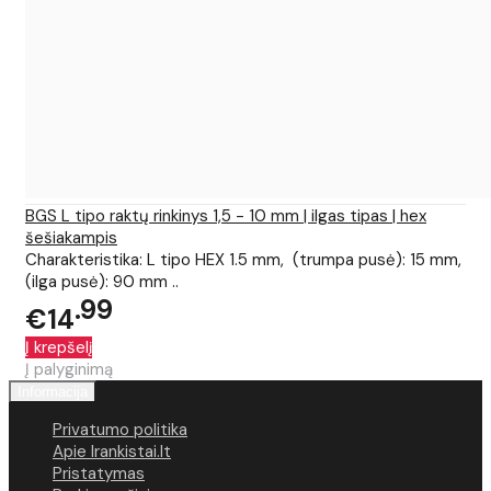
BGS L tipo raktų rinkinys 1,5 - 10 mm | ilgas tipas | hex
šešiakampis
Charakteristika: L tipo HEX 1.5 mm, (trumpa pusė): 15 mm,
(ilga pusė): 90 mm ..
99
€14
Į krepšelį
Į palyginimą
Informacija
Privatumo politika
Apie Irankistai.lt
Pristatymas