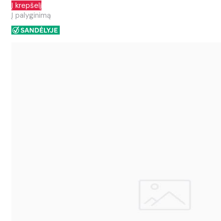
Į krepšelį
Į palyginimą