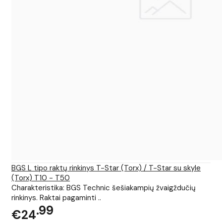
BGS L tipo raktų rinkinys T-Star (Torx) / T-Star su skyle
(Torx) T10 - T50
Charakteristika: BGS Technic šešiakampių žvaigždučių
rinkinys. Raktai pagaminti ..
99
€24