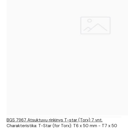
BGS 7967 Atsuktuvų rinkinys T-star (Torx) 7 vnt.
Charakteristika: T-Star (for Torx): T6 x 50 mm - T7 x 50