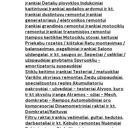
įrankiai
Detalių plovyklos
Indukciniai
kaitintuvai
Įrankiai apdailos ardymui ir kt.
Įrankiai duslintuvų remontui
Įrankiai
generatoriaus / eletronikos remontui
Įrankiai grandinės remontui
Įrankiai motociklų
remontui
Įrankiai transmisijos remontui
Įtampos keitikliai
Motociklų stovai, keltuvai
Priekabų rozetės / kištukai
Ratų montavimas /
balansavimas, pagalbiniai įrankiai
Salono
uždangalai, ir kt. saugos pr.
Šepečiai / valikliai /
užspaudėjai gnybtams
Spyruoklių -
amortizatorių suspaudėjai
Stiklų keitimo įrankiai
Testeriai / matuokliai
Variklio skyriaus remontas
Žiedų užspaudėjai,
specializuotos replės
Akumuliatorių
pakrovėjai - užvedėjai - testeriai
Alyvos, kuro
ir kt skysčių įranga
Atramos - ožiai - Mech.
domkratai - Rampos
Automobiliniai oro
kompresoriai
Dinamometriniai raktai ir kt.
Domkratai/Keltuvai
Filtrų raktai
Įrankių vežimėliai, gultai, kedutės,
darbastaliai ir kt.
Kėbulo remontas
Nuėmėjai