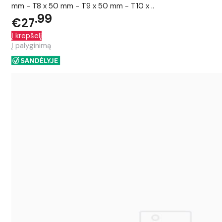
mm - T8 x 50 mm - T9 x 50 mm - T10 x ..
99
€27
Į krepšelį
Į palyginimą