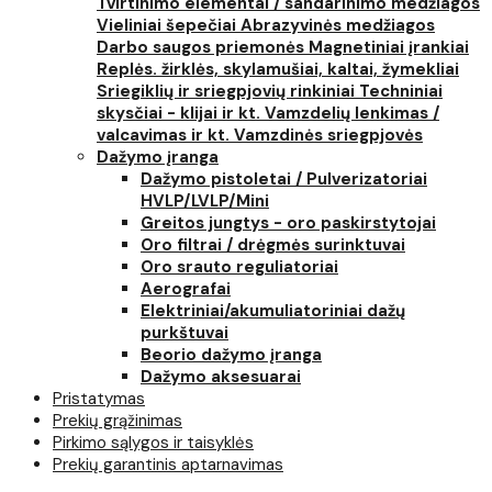
Tvirtinimo elementai / sandarinimo medžiagos
Vieliniai šepečiai
Abrazyvinės medžiagos
Darbo saugos priemonės
Magnetiniai įrankiai
Replės. žirklės, skylamušiai, kaltai, žymekliai
Sriegiklių ir sriegpjovių rinkiniai
Techniniai
skysčiai - klijai ir kt.
Vamzdelių lenkimas /
valcavimas ir kt.
Vamzdinės sriegpjovės
Dažymo įranga
Dažymo pistoletai / Pulverizatoriai
HVLP/LVLP/Mini
Greitos jungtys - oro paskirstytojai
Oro filtrai / drėgmės surinktuvai
Oro srauto reguliatoriai
Aerografai
Elektriniai/akumuliatoriniai dažų
purkštuvai
Beorio dažymo įranga
Dažymo aksesuarai
Pristatymas
Prekių grąžinimas
Pirkimo sąlygos ir taisyklės
Prekių garantinis aptarnavimas