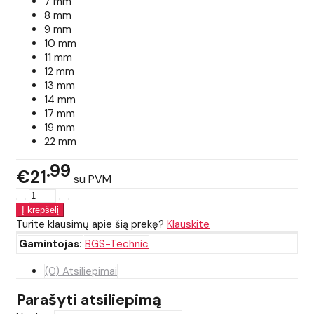
7 mm
8 mm
9 mm
10 mm
11 mm
12 mm
13 mm
14 mm
17 mm
19 mm
22 mm
99
€21
su PVM
Turite klausimų apie šią prekę?
Klauskite
Gamintojas:
BGS-Technic
(0) Atsiliepimai
Parašyti atsiliepimą