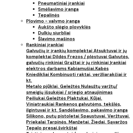
Pneumatiniai įrankiai
Smėliavimo įranga
Tepalinės
Plovimo - valymo įranga
Aukšto slėgio plovyklės
Dulkių siurbliai
Šlavimo mašinos
Rankiniai įrankiai
Galvučių ir įrankių komplektai
Atsuktuvai ir jų
komplektai
Dildės
Frezos / plėstuvai
Galvutės,
galvučių rinkiniai
Grąžtai ir jų rinkiniai
Įrankiai
elektros darbams
Kabiamušiai.Kabės
Kniedikliai
Kombinuoti raktai, veržliarakčiai ir
kt.
Metalo pjūklai. Geležtės
Nulaužtų varžtų/
smeigių išsukėjai / sriegio atnaujinimas
Peiliukai.Geležtės
Plaktukai. Kūjai.
Viniatraukiai
Rankenos galvutėms, tekšlės,
ilgintuvai ir kt.
Sandėliavimo, pakavimo įranga
Silikono, putų pistoletai
Spaustuvai. Veržtuvai.
Priekalai
Tarpinės. Manžetai. Žiedai. Sąvaržos
Tepalo presai,švirkštai