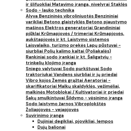
ir šlifuokliai
Matavimo įranga, nivelyrai
Staklės
Sodo - lauko technika
Alyva
Benzininės vibroliniuotės
Benzininiai
varikliai
Betono glaistyklės
Betono pjaustymo
mašinos
Elektros generatoriai
Grandininiai
pjūklai
Krūmapjovės / trimeriai
Krūmapjovės,
aukštapjovės ir kt.
Laistymo sistemos
Laisvalaiko, turizmo prekės
Lapų pūstuvai -
siurbliai
Polių kalimo kaltai (Poliakalės)
Rankiniai sodo įrankiai ir kt.
Šaligatvių -
trinkelių klojimo įranga
Sniego valytuvai
Sodo purkštuvai
Sodo
traktoriukai
Vandens siurbliai ir jų priedai
Vibro kojos
Žemės grąžtai
Aeratoriai -
skarifikatoriai
Malkų skaldyklės, vežimėliai,
malkinės
Motoblokai / Kultivatoriai ir priedai
Šakų smulkintuvai
Šildymo - vėsinimo įranga
Sodo laistymo žarnos
Vibroplokštės
Žoliapjovės - vejapjovės
Suvirinimo įranga
Dujiniai degikliai, pjovikliai, lempos
Dujų balionai