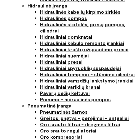
Hidraulinė įranga
Hidraulinės kabelių kirpimo žirklės
Hidraulinės pompos
Hidraulinės stotelės, presų pompos,
cilindrai
Hidrauliniai domkratai
Hidrauliniai kėbulo remonto įrankiai
Hidrauliniai kraštų užspaudimo presai
Hidrauliniai nuemėjai
Hidrauliniai presai
Hidrauliniai spyruoklių suspaudėjai
Hidrauliniai tempimo - stūmimo cilindrai
Hidrauliniai vamzdžių lankstymo įrankiai
Hidrauliniai variklių kranai
Pavarų dežių keltuvai
Pneumo - hidraulinės pompos
Pneumatinė įranga
Pneumatinės žarnos
Greitos jungtys - perėjimai - antgaliai
Oro srauto filtrai - dregmės filtrai
Oro srauto reguliatoriai
Oro kompresoriai