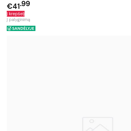
99
€41
Į krepšelį
Į palyginimą