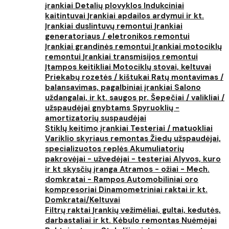
įrankiai
Detalių plovyklos
Indukciniai
kaitintuvai
Įrankiai apdailos ardymui ir kt.
Įrankiai duslintuvų remontui
Įrankiai
generatoriaus / eletronikos remontui
Įrankiai grandinės remontui
Įrankiai motociklų
remontui
Įrankiai transmisijos remontui
Įtampos keitikliai
Motociklų stovai, keltuvai
Priekabų rozetės / kištukai
Ratų montavimas /
balansavimas, pagalbiniai įrankiai
Salono
uždangalai, ir kt. saugos pr.
Šepečiai / valikliai /
užspaudėjai gnybtams
Spyruoklių -
amortizatorių suspaudėjai
Stiklų keitimo įrankiai
Testeriai / matuokliai
Variklio skyriaus remontas
Žiedų užspaudėjai,
specializuotos replės
Akumuliatorių
pakrovėjai - užvedėjai - testeriai
Alyvos, kuro
ir kt skysčių įranga
Atramos - ožiai - Mech.
domkratai - Rampos
Automobiliniai oro
kompresoriai
Dinamometriniai raktai ir kt.
Domkratai/Keltuvai
Filtrų raktai
Įrankių vežimėliai, gultai, kedutės,
darbastaliai ir kt.
Kėbulo remontas
Nuėmėjai