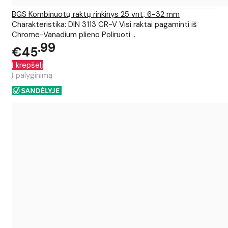
BGS Kombinuotų raktų rinkinys 25 vnt, 6-32 mm
Charakteristika: DIN 3113 CR-V Visi raktai pagaminti iš
Chrome-Vanadium plieno Poliruoti ..
99
€45
Į krepšelį
Į palyginimą