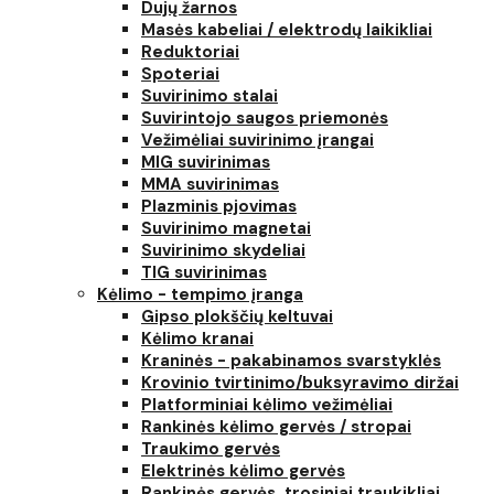
Dujų žarnos
Masės kabeliai / elektrodų laikikliai
Reduktoriai
Spoteriai
Suvirinimo stalai
Suvirintojo saugos priemonės
Vežimėliai suvirinimo įrangai
MIG suvirinimas
MMA suvirinimas
Plazminis pjovimas
Suvirinimo magnetai
Suvirinimo skydeliai
TIG suvirinimas
Kėlimo - tempimo įranga
Gipso plokščių keltuvai
Kėlimo kranai
Kraninės - pakabinamos svarstyklės
Krovinio tvirtinimo/buksyravimo diržai
Platforminiai kėlimo vežimėliai
Rankinės kėlimo gervės / stropai
Traukimo gervės
Elektrinės kėlimo gervės
Rankinės gervės, trosiniai traukikliai