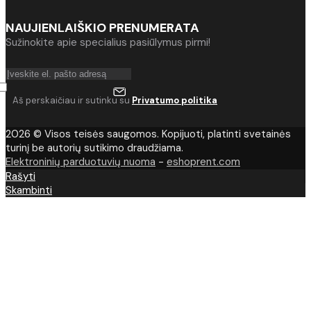
NAUJIENLAIŠKIO PRENUMERATA
Sužinokite apie specialius pasiūlymus pirmi!
Aš perskaičiau ir sutinku su
Privatumo politika
2026 © Visos teisės saugomos. Kopijuoti, platinti svetainės
turinį be autorių sutikimo draudžiama.
Elektroninių parduotuvių nuoma
-
eshoprent.com
Rašyti
Skambinti