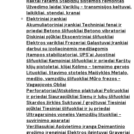
Raktai ratams
Stabdžių sistemos remontas
Užvedimo laidai
Variklių - transmisijos keltuvai,
laikikliai, stendai, kranai
Elektriniai įrankiai
Akumuliatoriniai įrankiai
Techniniai fenai ir
priedai
Betono šlifuokliai
Betono vibratoriai
Diskiniai pjūklai
Ekscentriniai šlifuokliai
Elektros varikliai
Frezeriai
Galąstuvai
Įrankiai
darbui su izoliacinėmis medžiagomis
Įtampos stabilizatoriai, UPS`ai
Juostinai
šlifuokliai
Kampiniai šlifuokliai ir priedai
Karštų
klijų pistoletai, klijai
Kėlimo - tempimo gervės
Lituokliai, litavimo stotelės
Maišyklės
Metalo,
medžio, vamzdžių šlifuokliai
Mūro frezos -
Vagapjovės
Obliai
Perforatoriai/Atskėlimo plaktukai
Poliruokliai
ir priedai
Siaurapjūkliai
Sienų ir lubų šlifuokliai
Skardos žirklės
Suktuvai / gręžtuvai
Tiesiniai
pjūklai
Tiesiniai šlifuokliai ir jų priedai
Ultragarsinės vonelės
Vamzdžių lituokliai -
suvirinimo aparatai
Veržliasukiai
Apšvietimo įranga
Deimantinio
gręžimo įrenginiai
Elektros ilgintuvai
Graveriai