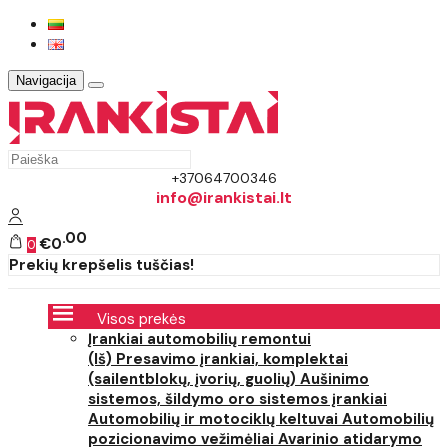
Navigacija
+37064700346
info@irankistai.lt
00
€0
0
Prekių krepšelis tuščias!
Visos prekės
Įrankiai automobilių remontui
(Iš) Presavimo įrankiai, komplektai
(sailentblokų, įvorių, guolių)
Aušinimo
sistemos, šildymo oro sistemos įrankiai
Automobilių ir motociklų keltuvai
Automobilių
pozicionavimo vežimėliai
Avarinio atidarymo