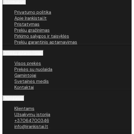
Informacija
Privatumo politika
Apie Irankistai.lt
Pristatymas
Prekių grąžinimas
Pirkimo sąlygos ir taisyklės
Prekių garantinis aptarnavimas
Klientų aptarnavimas
Visos prekės
Prekės su nuolaida
Gamintojai
Svetainės medis
Kontaktai
Klientams
Klientams
Užsakymų istorija
+37064700346
info@irankistai.lt