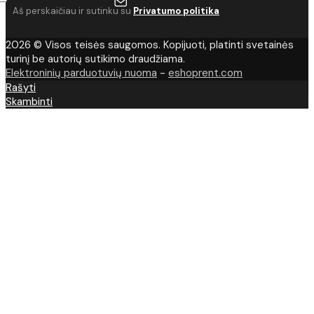
Aš perskaičiau ir sutinku su
Privatumo politika
2026 © Visos teisės saugomos. Kopijuoti, platinti svetainės
turinį be autorių sutikimo draudžiama.
Elektroninių parduotuvių nuoma
-
eshoprent.com
Rašyti
Skambinti