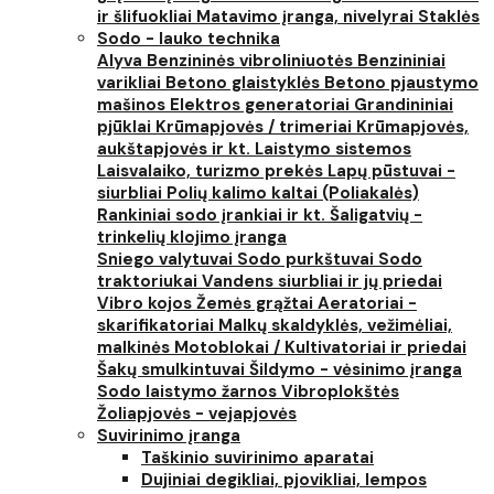
ir šlifuokliai
Matavimo įranga, nivelyrai
Staklės
Sodo - lauko technika
Alyva
Benzininės vibroliniuotės
Benzininiai
varikliai
Betono glaistyklės
Betono pjaustymo
mašinos
Elektros generatoriai
Grandininiai
pjūklai
Krūmapjovės / trimeriai
Krūmapjovės,
aukštapjovės ir kt.
Laistymo sistemos
Laisvalaiko, turizmo prekės
Lapų pūstuvai -
siurbliai
Polių kalimo kaltai (Poliakalės)
Rankiniai sodo įrankiai ir kt.
Šaligatvių -
trinkelių klojimo įranga
Sniego valytuvai
Sodo purkštuvai
Sodo
traktoriukai
Vandens siurbliai ir jų priedai
Vibro kojos
Žemės grąžtai
Aeratoriai -
skarifikatoriai
Malkų skaldyklės, vežimėliai,
malkinės
Motoblokai / Kultivatoriai ir priedai
Šakų smulkintuvai
Šildymo - vėsinimo įranga
Sodo laistymo žarnos
Vibroplokštės
Žoliapjovės - vejapjovės
Suvirinimo įranga
Taškinio suvirinimo aparatai
Dujiniai degikliai, pjovikliai, lempos