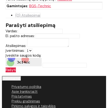
Gamintojas:
BGS-Technic
(0) Atsiliepimai
Parašyti atsiliepimą
Vardas:
El. pašto adresas:
Atsiliepimas:
Įvertinimas:
Įveskite saugos kodą:
Rašyti
Informacija
Privatumo politika
Apie Irankistai.lt
Pristatymas
Prekių grąžinimas
Pirkimo sąlygos ir taisyklės