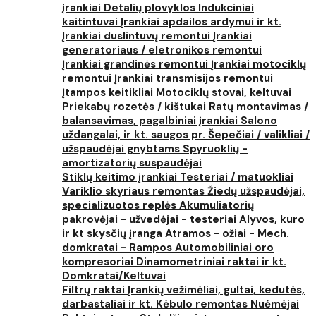
įrankiai
Detalių plovyklos
Indukciniai
kaitintuvai
Įrankiai apdailos ardymui ir kt.
Įrankiai duslintuvų remontui
Įrankiai
generatoriaus / eletronikos remontui
Įrankiai grandinės remontui
Įrankiai motociklų
remontui
Įrankiai transmisijos remontui
Įtampos keitikliai
Motociklų stovai, keltuvai
Priekabų rozetės / kištukai
Ratų montavimas /
balansavimas, pagalbiniai įrankiai
Salono
uždangalai, ir kt. saugos pr.
Šepečiai / valikliai /
užspaudėjai gnybtams
Spyruoklių -
amortizatorių suspaudėjai
Stiklų keitimo įrankiai
Testeriai / matuokliai
Variklio skyriaus remontas
Žiedų užspaudėjai,
specializuotos replės
Akumuliatorių
pakrovėjai - užvedėjai - testeriai
Alyvos, kuro
ir kt skysčių įranga
Atramos - ožiai - Mech.
domkratai - Rampos
Automobiliniai oro
kompresoriai
Dinamometriniai raktai ir kt.
Domkratai/Keltuvai
Filtrų raktai
Įrankių vežimėliai, gultai, kedutės,
darbastaliai ir kt.
Kėbulo remontas
Nuėmėjai