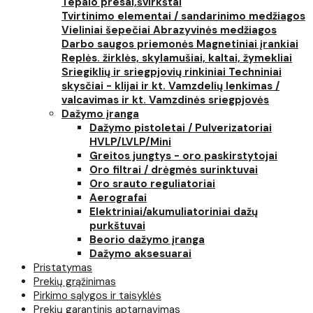
Tepalo presai,švirkštai
Tvirtinimo elementai / sandarinimo medžiagos
Vieliniai šepečiai
Abrazyvinės medžiagos
Darbo saugos priemonės
Magnetiniai įrankiai
Replės. žirklės, skylamušiai, kaltai, žymekliai
Sriegiklių ir sriegpjovių rinkiniai
Techniniai
skysčiai - klijai ir kt.
Vamzdelių lenkimas /
valcavimas ir kt.
Vamzdinės sriegpjovės
Dažymo įranga
Dažymo pistoletai / Pulverizatoriai
HVLP/LVLP/Mini
Greitos jungtys - oro paskirstytojai
Oro filtrai / drėgmės surinktuvai
Oro srauto reguliatoriai
Aerografai
Elektriniai/akumuliatoriniai dažų
purkštuvai
Beorio dažymo įranga
Dažymo aksesuarai
Pristatymas
Prekių grąžinimas
Pirkimo sąlygos ir taisyklės
Prekių garantinis aptarnavimas