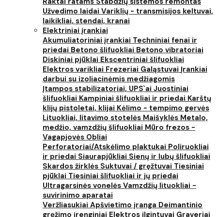
Raktai ratams
Stabdžių sistemos remontas
Užvedimo laidai
Variklių - transmisijos keltuvai,
laikikliai, stendai, kranai
Elektriniai įrankiai
Akumuliatoriniai įrankiai
Techniniai fenai ir
priedai
Betono šlifuokliai
Betono vibratoriai
Diskiniai pjūklai
Ekscentriniai šlifuokliai
Elektros varikliai
Frezeriai
Galąstuvai
Įrankiai
darbui su izoliacinėmis medžiagomis
Įtampos stabilizatoriai, UPS`ai
Juostiniai
šlifuokliai
Kampiniai šlifuokliai ir priedai
Karštų
klijų pistoletai, klijai
Kėlimo - tempimo gervės
Lituokliai, litavimo stotelės
Maišyklės
Metalo,
medžio, vamzdžių šlifuokliai
Mūro frezos -
Vagapjovės
Obliai
Perforatoriai/Atskėlimo plaktukai
Poliruokliai
ir priedai
Siaurapjūkliai
Sienų ir lubų šlifuokliai
Skardos žirklės
Suktuvai / gręžtuvai
Tiesiniai
pjūklai
Tiesiniai šlifuokliai ir jų priedai
Ultragarsinės vonelės
Vamzdžių lituokliai -
suvirinimo aparatai
Veržliasukiai
Apšvietimo įranga
Deimantinio
gręžimo įrenginiai
Elektros ilgintuvai
Graveriai