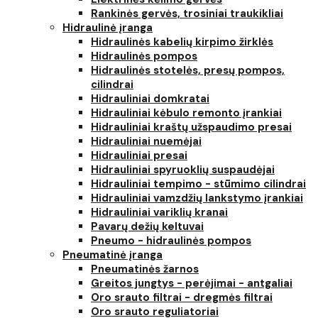
Rankinės gervės, trosiniai traukikliai
Hidraulinė įranga
Hidraulinės kabelių kirpimo žirklės
Hidraulinės pompos
Hidraulinės stotelės, presų pompos,
cilindrai
Hidrauliniai domkratai
Hidrauliniai kėbulo remonto įrankiai
Hidrauliniai kraštų užspaudimo presai
Hidrauliniai nuemėjai
Hidrauliniai presai
Hidrauliniai spyruoklių suspaudėjai
Hidrauliniai tempimo - stūmimo cilindrai
Hidrauliniai vamzdžių lankstymo įrankiai
Hidrauliniai variklių kranai
Pavarų dežių keltuvai
Pneumo - hidraulinės pompos
Pneumatinė įranga
Pneumatinės žarnos
Greitos jungtys - perėjimai - antgaliai
Oro srauto filtrai - dregmės filtrai
Oro srauto reguliatoriai