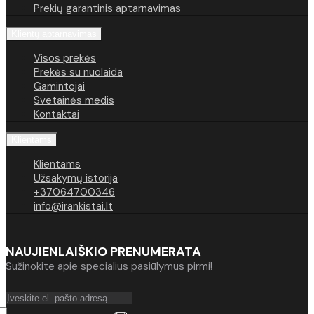
Prekių garantinis aptarnavimas
Klientų aptarnavimas
Visos prekės
Prekės su nuolaida
Gamintojai
Svetainės medis
Kontaktai
Klientams
Klientams
Užsakymų istorija
+37064700346
info@irankistai.lt
NAUJIENLAIŠKIO PRENUMERATA
Sužinokite apie specialius pasiūlymus pirmi!