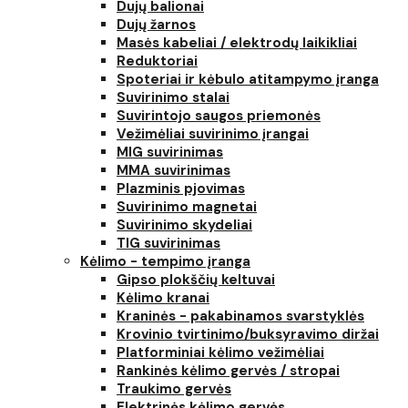
Dujų balionai
Dujų žarnos
Masės kabeliai / elektrodų laikikliai
Reduktoriai
Spoteriai ir kėbulo atitampymo įranga
Suvirinimo stalai
Suvirintojo saugos priemonės
Vežimėliai suvirinimo įrangai
MIG suvirinimas
MMA suvirinimas
Plazminis pjovimas
Suvirinimo magnetai
Suvirinimo skydeliai
TIG suvirinimas
Kėlimo - tempimo įranga
Gipso plokščių keltuvai
Kėlimo kranai
Kraninės - pakabinamos svarstyklės
Krovinio tvirtinimo/buksyravimo diržai
Platforminiai kėlimo vežimėliai
Rankinės kėlimo gervės / stropai
Traukimo gervės
Elektrinės kėlimo gervės