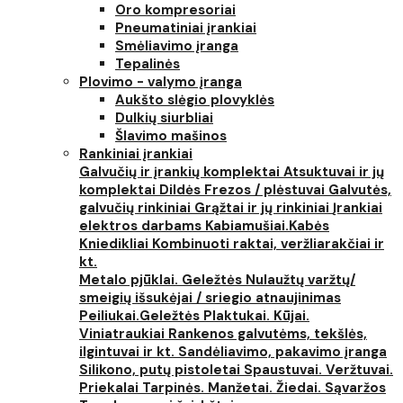
Oro kompresoriai
Pneumatiniai įrankiai
Smėliavimo įranga
Tepalinės
Plovimo - valymo įranga
Aukšto slėgio plovyklės
Dulkių siurbliai
Šlavimo mašinos
Rankiniai įrankiai
Galvučių ir įrankių komplektai
Atsuktuvai ir jų
komplektai
Dildės
Frezos / plėstuvai
Galvutės,
galvučių rinkiniai
Grąžtai ir jų rinkiniai
Įrankiai
elektros darbams
Kabiamušiai.Kabės
Kniedikliai
Kombinuoti raktai, veržliarakčiai ir
kt.
Metalo pjūklai. Geležtės
Nulaužtų varžtų/
smeigių išsukėjai / sriegio atnaujinimas
Peiliukai.Geležtės
Plaktukai. Kūjai.
Viniatraukiai
Rankenos galvutėms, tekšlės,
ilgintuvai ir kt.
Sandėliavimo, pakavimo įranga
Silikono, putų pistoletai
Spaustuvai. Veržtuvai.
Priekalai
Tarpinės. Manžetai. Žiedai. Sąvaržos