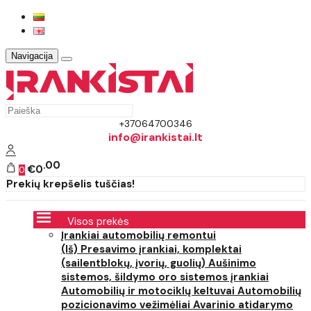
Navigacija
+37064700346
info@irankistai.lt
00
€0
0
Prekių krepšelis tuščias!
Visos prekės
Įrankiai automobilių remontui
(Iš) Presavimo įrankiai, komplektai
(sailentblokų, įvorių, guolių)
Aušinimo
sistemos, šildymo oro sistemos įrankiai
Automobilių ir motociklų keltuvai
Automobilių
pozicionavimo vežimėliai
Avarinio atidarymo