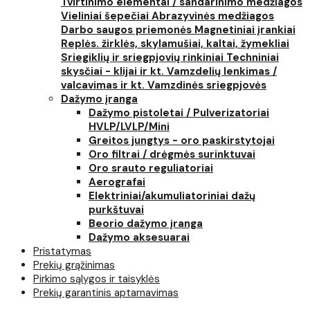
Tvirtinimo elementai / sandarinimo medžiagos
Vieliniai šepečiai
Abrazyvinės medžiagos
Darbo saugos priemonės
Magnetiniai įrankiai
Replės. žirklės, skylamušiai, kaltai, žymekliai
Sriegiklių ir sriegpjovių rinkiniai
Techniniai
skysčiai - klijai ir kt.
Vamzdelių lenkimas /
valcavimas ir kt.
Vamzdinės sriegpjovės
Dažymo įranga
Dažymo pistoletai / Pulverizatoriai
HVLP/LVLP/Mini
Greitos jungtys - oro paskirstytojai
Oro filtrai / drėgmės surinktuvai
Oro srauto reguliatoriai
Aerografai
Elektriniai/akumuliatoriniai dažų
purkštuvai
Beorio dažymo įranga
Dažymo aksesuarai
Pristatymas
Prekių grąžinimas
Pirkimo sąlygos ir taisyklės
Prekių garantinis aptarnavimas