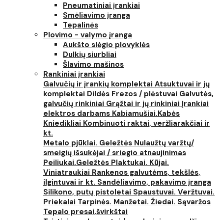
Pneumatiniai įrankiai
Smėliavimo įranga
Tepalinės
Plovimo - valymo įranga
Aukšto slėgio plovyklės
Dulkių siurbliai
Šlavimo mašinos
Rankiniai įrankiai
Galvučių ir įrankių komplektai
Atsuktuvai ir jų
komplektai
Dildės
Frezos / plėstuvai
Galvutės,
galvučių rinkiniai
Grąžtai ir jų rinkiniai
Įrankiai
elektros darbams
Kabiamušiai.Kabės
Kniedikliai
Kombinuoti raktai, veržliarakčiai ir
kt.
Metalo pjūklai. Geležtės
Nulaužtų varžtų/
smeigių išsukėjai / sriegio atnaujinimas
Peiliukai.Geležtės
Plaktukai. Kūjai.
Viniatraukiai
Rankenos galvutėms, tekšlės,
ilgintuvai ir kt.
Sandėliavimo, pakavimo įranga
Silikono, putų pistoletai
Spaustuvai. Veržtuvai.
Priekalai
Tarpinės. Manžetai. Žiedai. Sąvaržos
Tepalo presai,švirkštai