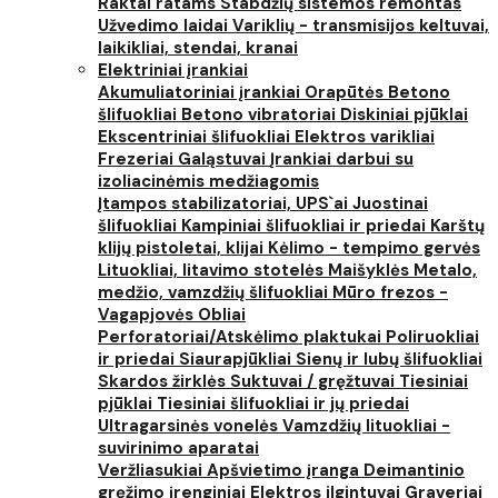
Raktai ratams
Stabdžių sistemos remontas
Užvedimo laidai
Variklių - transmisijos keltuvai,
laikikliai, stendai, kranai
Elektriniai įrankiai
Akumuliatoriniai įrankiai
Orapūtės
Betono
šlifuokliai
Betono vibratoriai
Diskiniai pjūklai
Ekscentriniai šlifuokliai
Elektros varikliai
Frezeriai
Galąstuvai
Įrankiai darbui su
izoliacinėmis medžiagomis
Įtampos stabilizatoriai, UPS`ai
Juostinai
šlifuokliai
Kampiniai šlifuokliai ir priedai
Karštų
klijų pistoletai, klijai
Kėlimo - tempimo gervės
Lituokliai, litavimo stotelės
Maišyklės
Metalo,
medžio, vamzdžių šlifuokliai
Mūro frezos -
Vagapjovės
Obliai
Perforatoriai/Atskėlimo plaktukai
Poliruokliai
ir priedai
Siaurapjūkliai
Sienų ir lubų šlifuokliai
Skardos žirklės
Suktuvai / gręžtuvai
Tiesiniai
pjūklai
Tiesiniai šlifuokliai ir jų priedai
Ultragarsinės vonelės
Vamzdžių lituokliai -
suvirinimo aparatai
Veržliasukiai
Apšvietimo įranga
Deimantinio
gręžimo įrenginiai
Elektros ilgintuvai
Graveriai