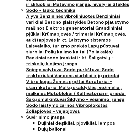
ir šlifuokliai
Matavimo įranga, nivelyrai
Staklės
Sodo - lauko technika
Alyva
Benzininės vibroliniuotės
Benzininiai
varikliai
Betono glaistyklės
Betono pjaustymo
mašinos
Elektros generatoriai
Grandininiai
pjūklai
Krūmapjovės / trimeriai
Krūmapjovės,
aukštapjovės ir kt.
Laistymo sistemos
Laisvalaiko, turizmo prekės
Lapų pūstuvai -
siurbliai
Polių kalimo kaltai (Poliakalės)
Rankiniai sodo įrankiai ir kt.
Šaligatvių -
trinkelių klojimo įranga
Sniego valytuvai
Sodo purkštuvai
Sodo
traktoriukai
Vandens siurbliai ir jų priedai
Vibro kojos
Žemės grąžtai
Aeratoriai -
skarifikatoriai
Malkų skaldyklės, vežimėliai,
malkinės
Motoblokai / Kultivatoriai ir priedai
Šakų smulkintuvai
Šildymo - vėsinimo įranga
Sodo laistymo žarnos
Vibroplokštės
Žoliapjovės - vejapjovės
Suvirinimo įranga
Dujiniai degikliai, pjovikliai, lempos
Dujų balionai