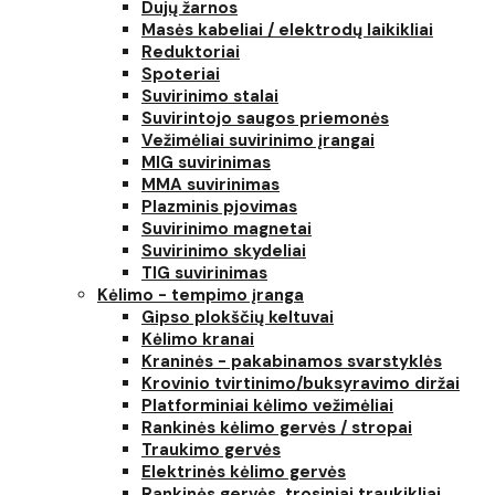
Dujų žarnos
Masės kabeliai / elektrodų laikikliai
Reduktoriai
Spoteriai
Suvirinimo stalai
Suvirintojo saugos priemonės
Vežimėliai suvirinimo įrangai
MIG suvirinimas
MMA suvirinimas
Plazminis pjovimas
Suvirinimo magnetai
Suvirinimo skydeliai
TIG suvirinimas
Kėlimo - tempimo įranga
Gipso plokščių keltuvai
Kėlimo kranai
Kraninės - pakabinamos svarstyklės
Krovinio tvirtinimo/buksyravimo diržai
Platforminiai kėlimo vežimėliai
Rankinės kėlimo gervės / stropai
Traukimo gervės
Elektrinės kėlimo gervės
Rankinės gervės, trosiniai traukikliai