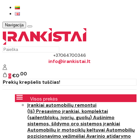
Navigacija
+37064700346
info@irankistai.lt
00
€0
0
Prekių krepšelis tuščias!
Visos prekės
Įrankiai automobilių remontui
(Iš) Presavimo įrankiai, komplektai
(sailentblokų, įvorių, guolių)
Aušinimo
sistemos, šildymo oro sistemos įrankiai
Automobilių ir motociklų keltuvai
Automobilių
pozicionavimo vežimėliai
Avarinio atidarymo