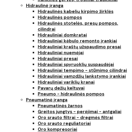
Hidraulinė įranga
Hidraulinės kabelių kirpimo žirklės
Hidraulinės pompos
Hidraulinės stotelės, presų pompos,
cilindrai
Hidrauliniai domkratai
Hidrauliniai kėbulo remonto įrankiai
Hidrauliniai kraštų užspaudimo presai
Hidrauliniai nuemėjai
Hidrauliniai presai
Hidrauliniai spyruoklių suspaudėjai
Hidrauliniai tempimo - stūmimo cilindrai
Hidrauliniai vamzdžių lankstymo įrankiai
Hidrauliniai variklių kranai
Pavarų dežių keltuvai
Pneumo - hidraulinės pompos
Pneumatinė įranga
Pneumatinės žarnos
Greitos jungtys - perėjimai - antgaliai
Oro srauto filtrai - dregmės filtrai
Oro srauto reguliatoriai
Oro kompresoriai