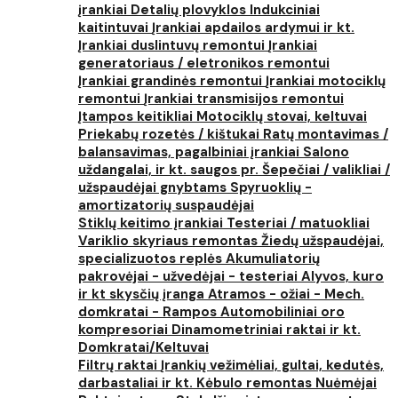
įrankiai
Detalių plovyklos
Indukciniai
kaitintuvai
Įrankiai apdailos ardymui ir kt.
Įrankiai duslintuvų remontui
Įrankiai
generatoriaus / eletronikos remontui
Įrankiai grandinės remontui
Įrankiai motociklų
remontui
Įrankiai transmisijos remontui
Įtampos keitikliai
Motociklų stovai, keltuvai
Priekabų rozetės / kištukai
Ratų montavimas /
balansavimas, pagalbiniai įrankiai
Salono
uždangalai, ir kt. saugos pr.
Šepečiai / valikliai /
užspaudėjai gnybtams
Spyruoklių -
amortizatorių suspaudėjai
Stiklų keitimo įrankiai
Testeriai / matuokliai
Variklio skyriaus remontas
Žiedų užspaudėjai,
specializuotos replės
Akumuliatorių
pakrovėjai - užvedėjai - testeriai
Alyvos, kuro
ir kt skysčių įranga
Atramos - ožiai - Mech.
domkratai - Rampos
Automobiliniai oro
kompresoriai
Dinamometriniai raktai ir kt.
Domkratai/Keltuvai
Filtrų raktai
Įrankių vežimėliai, gultai, kedutės,
darbastaliai ir kt.
Kėbulo remontas
Nuėmėjai