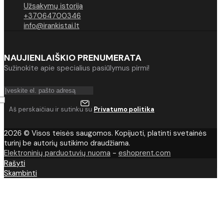
Užsakymų istorija
+37064700346
info@irankistai.lt
NAUJIENLAIŠKIO PRENUMERATA
Sužinokite apie specialius pasiūlymus pirmi!
Aš perskaičiau ir sutinku su
Privatumo politika
2026 © Visos teisės saugomos. Kopijuoti, platinti svetainės
turinį be autorių sutikimo draudžiama.
Elektroninių parduotuvių nuoma
-
eshoprent.com
Rašyti
Skambinti