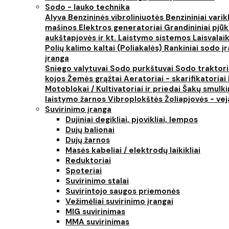
Sodo - lauko technika
Alyva
Benzininės vibroliniuotės
Benzininiai varik
mašinos
Elektros generatoriai
Grandininiai pjūk
aukštapjovės ir kt.
Laistymo sistemos
Laisvalai
Polių kalimo kaltai (Poliakalės)
Rankiniai sodo įra
įranga
Sniego valytuvai
Sodo purkštuvai
Sodo traktor
kojos
Žemės grąžtai
Aeratoriai - skarifikatoriai
Motoblokai / Kultivatoriai ir priedai
Šakų smulki
laistymo žarnos
Vibroplokštės
Žoliapjovės - ve
Suvirinimo įranga
Dujiniai degikliai, pjovikliai, lempos
Dujų balionai
Dujų žarnos
Masės kabeliai / elektrodų laikikliai
Reduktoriai
Spoteriai
Suvirinimo stalai
Suvirintojo saugos priemonės
Vežimėliai suvirinimo įrangai
MIG suvirinimas
MMA suvirinimas