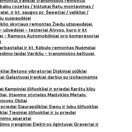
 remontui
Įrankiai transmisijos remontui
kabų rozetės / kištukai
Ratų montavimas /
lai, ir kt. saugos pr.
Šepečiai / valikliai /
ių suspaudėjai
iklio skyriaus remontas
Žiedų užspaudėjai,
- užvedėjai - testeriai
Alyvos, kuro ir kt
tai - Rampos
Automobiliniai oro kompresoriai
i
arbastaliai ir kt.
Kėbulo remontas
Nuėmėjai
edimo laidai
Variklių - transmisijos keltuvai,
kliai
Betono vibratoriai
Diskiniai pjūklai
iai
Galąstuvai
Įrankiai darbui su izoliacinėmis
iai
Kampiniai šlifuokliai ir priedai
Karštų klijų
liai, litavimo stotelės
Maišyklės
Metalo,
pjovės
Obliai
r priedai
Siaurapjūkliai
Sienų ir lubų šlifuokliai
ūklai
Tiesiniai šlifuokliai ir jų priedai
rinimo aparatai
žimo įrenginiai
Elektros ilgintuvai
Graveriai ir