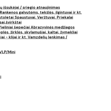
ų išsukėjai / sriegio atnaujinimas
Rankenos galvutėms, tekšlės, ilgintuvai ir kt.
istoletai
Spaustuvai. Veržtuvai. Priekalai
ai,švirkštai
Vieliniai šepečiai
Abrazyvinės medžiagos
plės. žirklės, skylamušiai, kaltai, žymekliai
i - klijai ir kt.
Vamzdelių lenkimas /
LVLP/Mini
i