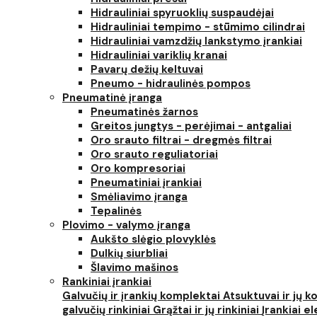
Hidrauliniai spyruoklių suspaudėjai
Hidrauliniai tempimo - stūmimo cilindrai
Hidrauliniai vamzdžių lankstymo įrankiai
Hidrauliniai variklių kranai
Pavarų dežių keltuvai
Pneumo - hidraulinės pompos
Pneumatinė įranga
Pneumatinės žarnos
Greitos jungtys - perėjimai - antgaliai
Oro srauto filtrai - dregmės filtrai
Oro srauto reguliatoriai
Oro kompresoriai
Pneumatiniai įrankiai
Smėliavimo įranga
Tepalinės
Plovimo - valymo įranga
Aukšto slėgio plovyklės
Dulkių siurbliai
Šlavimo mašinos
Rankiniai įrankiai
Galvučių ir įrankių komplektai
Atsuktuvai ir jų 
galvučių rinkiniai
Grąžtai ir jų rinkiniai
Įrankiai 