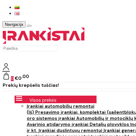
Navigacija
00
€0
0
Prekių krepšelis tuščias!
Visos prekės
Įrankiai automobilių remontui
(Iš) Presavimo įrankiai, komplektai (sailentblokų
oro sistemos įrankiai
Automobilių ir motociklų 
Avarinio atidarymo įrankiai
Detalių plovyklos
In
ir kt.
Įrankiai duslintuvų remontui
Įrankiai gener