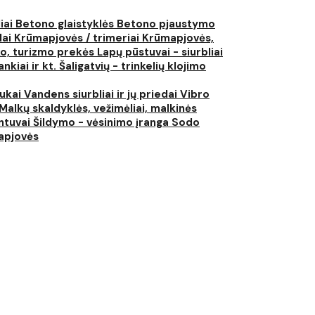
liai
Betono glaistyklės
Betono pjaustymo
lai
Krūmapjovės / trimeriai
Krūmapjovės,
ko, turizmo prekės
Lapų pūstuvai - siurbliai
nkiai ir kt.
Šaligatvių - trinkelių klojimo
iukai
Vandens siurbliai ir jų priedai
Vibro
Malkų skaldyklės, vežimėliai, malkinės
ntuvai
Šildymo - vėsinimo įranga
Sodo
japjovės