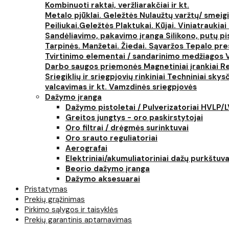
Kombinuoti raktai, veržliarakčiai ir kt.
Metalo pjūklai. Geležtės
Nulaužtų varžtų/ smeigi
Peiliukai.Geležtės
Plaktukai. Kūjai. Viniatraukiai
Sandėliavimo, pakavimo įranga
Silikono, putų p
Tarpinės. Manžetai. Žiedai. Sąvaržos
Tepalo pres
Tvirtinimo elementai / sandarinimo medžiagos
Darbo saugos priemonės
Magnetiniai įrankiai
Re
Sriegiklių ir sriegpjovių rinkiniai
Techniniai skysčia
valcavimas ir kt.
Vamzdinės sriegpjovės
Dažymo įranga
Dažymo pistoletai / Pulverizatoriai HVLP/
Greitos jungtys - oro paskirstytojai
Oro filtrai / drėgmės surinktuvai
Oro srauto reguliatoriai
Aerografai
Elektriniai/akumuliatoriniai dažų purkštuva
Beorio dažymo įranga
Dažymo aksesuarai
Pristatymas
Prekių grąžinimas
Pirkimo sąlygos ir taisyklės
Prekių garantinis aptarnavimas