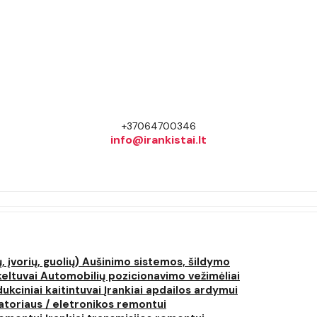
+37064700346
info@irankistai.lt
, įvorių, guolių)
Aušinimo sistemos, šildymo
keltuvai
Automobilių pozicionavimo vežimėliai
dukciniai kaitintuvai
Įrankiai apdailos ardymui
atoriaus / eletronikos remontui