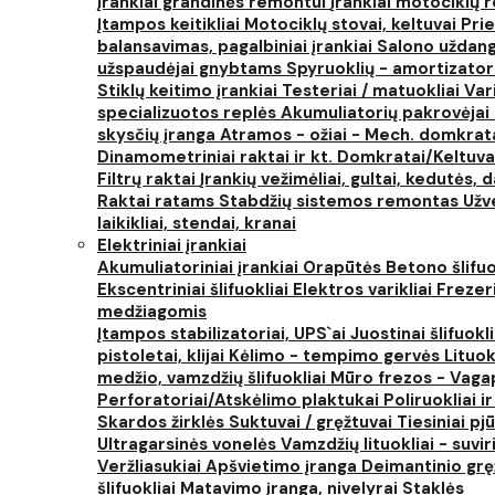
Įrankiai grandinės remontui
Įrankiai motociklų
Įtampos keitikliai
Motociklų stovai, keltuvai
Prie
balansavimas, pagalbiniai įrankiai
Salono uždanga
užspaudėjai gnybtams
Spyruoklių - amortizator
Stiklų keitimo įrankiai
Testeriai / matuokliai
Var
specializuotos replės
Akumuliatorių pakrovėjai 
skysčių įranga
Atramos - ožiai - Mech. domkra
Dinamometriniai raktai ir kt.
Domkratai/Keltuva
Filtrų raktai
Įrankių vežimėliai, gultai, kedutės, d
Raktai ratams
Stabdžių sistemos remontas
Užv
laikikliai, stendai, kranai
Elektriniai įrankiai
Akumuliatoriniai įrankiai
Orapūtės
Betono šlifuo
Ekscentriniai šlifuokliai
Elektros varikliai
Frezer
medžiagomis
Įtampos stabilizatoriai, UPS`ai
Juostinai šlifuokl
pistoletai, klijai
Kėlimo - tempimo gervės
Lituok
medžio, vamzdžių šlifuokliai
Mūro frezos - Vaga
Perforatoriai/Atskėlimo plaktukai
Poliruokliai i
Skardos žirklės
Suktuvai / gręžtuvai
Tiesiniai pj
Ultragarsinės vonelės
Vamzdžių lituokliai - suvi
Veržliasukiai
Apšvietimo įranga
Deimantinio grę
šlifuokliai
Matavimo įranga, nivelyrai
Staklės