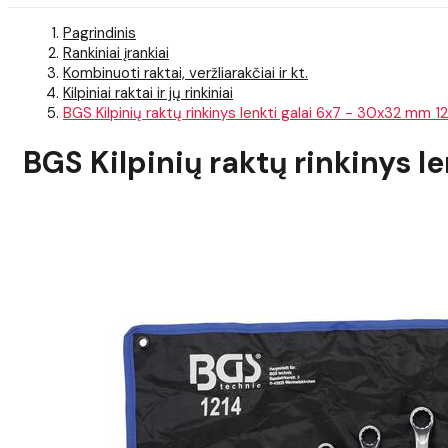
Pagrindinis
Rankiniai įrankiai
Kombinuoti raktai, veržliarakčiai ir kt.
Kilpiniai raktai ir jų rinkiniai
BGS Kilpinių raktų rinkinys lenkti galai 6x7 - 30x32 mm 12
BGS Kilpinių raktų rinkinys l