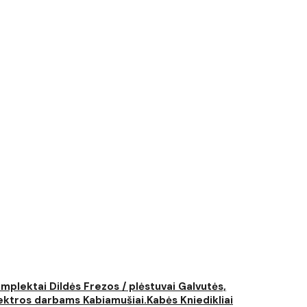
komplektai
Dildės
Frezos / plėstuvai
Galvutės,
elektros darbams
Kabiamušiai.Kabės
Kniedikliai