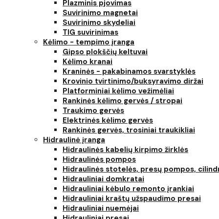
Plazminis pjovimas
Suvirinimo magnetai
Suvirinimo skydeliai
TIG suvirinimas
Kėlimo - tempimo įranga
Gipso plokščių keltuvai
Kėlimo kranai
Kraninės - pakabinamos svarstyklės
Krovinio tvirtinimo/buksyravimo diržai
Platforminiai kėlimo vežimėliai
Rankinės kėlimo gervės / stropai
Traukimo gervės
Elektrinės kėlimo gervės
Rankinės gervės, trosiniai traukikliai
Hidraulinė įranga
Hidraulinės kabelių kirpimo žirklės
Hidraulinės pompos
Hidraulinės stotelės, presų pompos, cilind
Hidrauliniai domkratai
Hidrauliniai kėbulo remonto įrankiai
Hidrauliniai kraštų užspaudimo presai
Hidrauliniai nuemėjai
Hidrauliniai presai