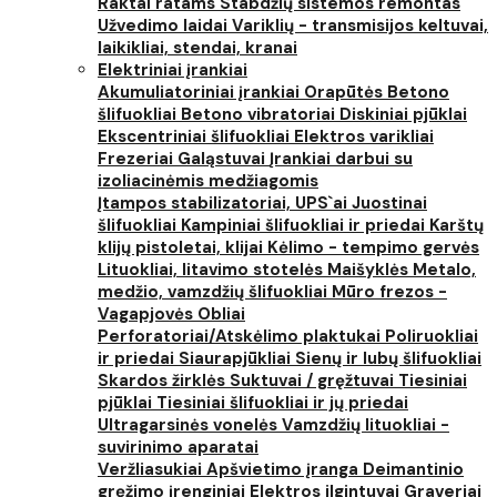
Raktai ratams
Stabdžių sistemos remontas
Užvedimo laidai
Variklių - transmisijos keltuvai,
laikikliai, stendai, kranai
Elektriniai įrankiai
Akumuliatoriniai įrankiai
Orapūtės
Betono
šlifuokliai
Betono vibratoriai
Diskiniai pjūklai
Ekscentriniai šlifuokliai
Elektros varikliai
Frezeriai
Galąstuvai
Įrankiai darbui su
izoliacinėmis medžiagomis
Įtampos stabilizatoriai, UPS`ai
Juostinai
šlifuokliai
Kampiniai šlifuokliai ir priedai
Karštų
klijų pistoletai, klijai
Kėlimo - tempimo gervės
Lituokliai, litavimo stotelės
Maišyklės
Metalo,
medžio, vamzdžių šlifuokliai
Mūro frezos -
Vagapjovės
Obliai
Perforatoriai/Atskėlimo plaktukai
Poliruokliai
ir priedai
Siaurapjūkliai
Sienų ir lubų šlifuokliai
Skardos žirklės
Suktuvai / gręžtuvai
Tiesiniai
pjūklai
Tiesiniai šlifuokliai ir jų priedai
Ultragarsinės vonelės
Vamzdžių lituokliai -
suvirinimo aparatai
Veržliasukiai
Apšvietimo įranga
Deimantinio
gręžimo įrenginiai
Elektros ilgintuvai
Graveriai