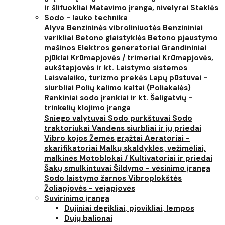
ir šlifuokliai
Matavimo įranga, nivelyrai
Staklės
Sodo - lauko technika
Alyva
Benzininės vibroliniuotės
Benzininiai
varikliai
Betono glaistyklės
Betono pjaustymo
mašinos
Elektros generatoriai
Grandininiai
pjūklai
Krūmapjovės / trimeriai
Krūmapjovės,
aukštapjovės ir kt.
Laistymo sistemos
Laisvalaiko, turizmo prekės
Lapų pūstuvai -
siurbliai
Polių kalimo kaltai (Poliakalės)
Rankiniai sodo įrankiai ir kt.
Šaligatvių -
trinkelių klojimo įranga
Sniego valytuvai
Sodo purkštuvai
Sodo
traktoriukai
Vandens siurbliai ir jų priedai
Vibro kojos
Žemės grąžtai
Aeratoriai -
skarifikatoriai
Malkų skaldyklės, vežimėliai,
malkinės
Motoblokai / Kultivatoriai ir priedai
Šakų smulkintuvai
Šildymo - vėsinimo įranga
Sodo laistymo žarnos
Vibroplokštės
Žoliapjovės - vejapjovės
Suvirinimo įranga
Dujiniai degikliai, pjovikliai, lempos
Dujų balionai