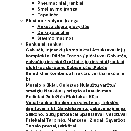
Pneumatiniai įrankiai
Smėliavimo įranga
Tepalinės
Plovimo - valymo įranga
Aukšto slėgio plovyklės
Dulkių siurbliai
Šlavimo mašinos
Rankiniai įrankiai
Galvučių ir įrankių komplektai
Atsuktuvai ir jų
komplektai
Dildės
Frezos / plėstuvai
Galvutės,
galvučių rinkiniai
Grąžtai ir jų rinkiniai
Įrankiai
elektros darbams
Kabiamušiai.Kabės
Kniedikliai
Kombinuoti raktai, veržliarakčiai ir
kt.
Metalo pjūklai. Geležtės
Nulaužtų varžtų/
smeigių išsukėjai / sriegio atnaujinimas
Peiliukai.Geležtės
Plaktukai. Kūjai.
Viniatraukiai
Rankenos galvutėms, tekšlės,
ilgintuvai ir kt.
Sandėliavimo, pakavimo įranga
Silikono, putų pistoletai
Spaustuvai. Veržtuvai.
Priekalai
Tarpinės. Manžetai. Žiedai. Sąvaržos
Tepalo presai,švirkštai