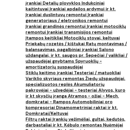
įrankiai
Detalių plovyklos
Indukciniai
kaitintuvai
Įrankiai apdailos ardymui ir kt.
Įrankiai duslintuvų remontui
Įrankiai
generatoriaus / eletronikos remontui
Įrankiai grandinės remontui
Įrankiai motociklų
remontui
Įrankiai transmisijos remontui
Įtampos keitikliai
Motociklų stovai, keltuvai
Priekabų rozetės / kištukai
Ratų montavimas /
balansavimas, pagalbiniai įrankiai
Salono
uždangalai, ir kt. saugos pr.
Šepečiai / valikliai /
užspaudėjai gnybtams
Spyruoklių -
amortizatorių suspaudėjai
Stiklų keitimo įrankiai
Testeriai / matuokliai
Variklio skyriaus remontas
Žiedų užspaudėjai,
specializuotos replės
Akumuliatorių
pakrovėjai - užvedėjai - testeriai
Alyvos, kuro
ir kt skysčių įranga
Atramos - ožiai - Mech.
domkratai - Rampos
Automobiliniai oro
kompresoriai
Dinamometriniai raktai ir kt.
Domkratai/Keltuvai
Filtrų raktai
Įrankių vežimėliai, gultai, kedutės,
darbastaliai ir kt.
Kėbulo remontas
Nuėmėjai