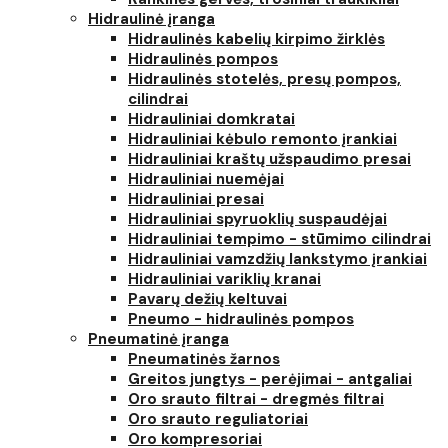
Hidraulinė įranga
Hidraulinės kabelių kirpimo žirklės
Hidraulinės pompos
Hidraulinės stotelės, presų pompos,
cilindrai
Hidrauliniai domkratai
Hidrauliniai kėbulo remonto įrankiai
Hidrauliniai kraštų užspaudimo presai
Hidrauliniai nuemėjai
Hidrauliniai presai
Hidrauliniai spyruoklių suspaudėjai
Hidrauliniai tempimo - stūmimo cilindrai
Hidrauliniai vamzdžių lankstymo įrankiai
Hidrauliniai variklių kranai
Pavarų dežių keltuvai
Pneumo - hidraulinės pompos
Pneumatinė įranga
Pneumatinės žarnos
Greitos jungtys - perėjimai - antgaliai
Oro srauto filtrai - dregmės filtrai
Oro srauto reguliatoriai
Oro kompresoriai