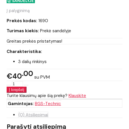
Į palyginimą
Prekės kodas:
1690
Turimas kiekis:
Prekė sandėlyje
Greitas prekės pristatymas!
Charakteristika:
3 dalių rinkinys
00
€40
su PVM
Turite klausimų apie šią prekę?
Klauskite
Gamintojas:
BGS-Technic
(0) Atsiliepimai
Parašyti atsiliepimą