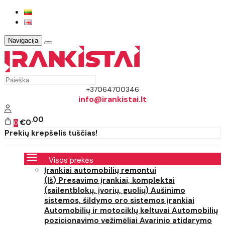
Navigacija
+37064700346
info@irankistai.lt
00
€0
0
Prekių krepšelis tuščias!
Visos prekės
Įrankiai automobilių remontui
(Iš) Presavimo įrankiai, komplektai
(sailentblokų, įvorių, guolių)
Aušinimo
sistemos, šildymo oro sistemos įrankiai
Automobilių ir motociklų keltuvai
Automobilių
pozicionavimo vežimėliai
Avarinio atidarymo