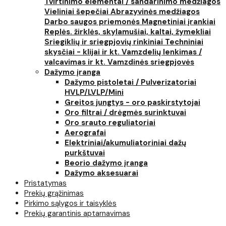
Tvirtinimo elementai / sandarinimo medžiagos
Vieliniai šepečiai
Abrazyvinės medžiagos
Darbo saugos priemonės
Magnetiniai įrankiai
Replės. žirklės, skylamušiai, kaltai, žymekliai
Sriegiklių ir sriegpjovių rinkiniai
Techniniai
skysčiai - klijai ir kt.
Vamzdelių lenkimas /
valcavimas ir kt.
Vamzdinės sriegpjovės
Dažymo įranga
Dažymo pistoletai / Pulverizatoriai
HVLP/LVLP/Mini
Greitos jungtys - oro paskirstytojai
Oro filtrai / drėgmės surinktuvai
Oro srauto reguliatoriai
Aerografai
Elektriniai/akumuliatoriniai dažų
purkštuvai
Beorio dažymo įranga
Dažymo aksesuarai
Pristatymas
Prekių grąžinimas
Pirkimo sąlygos ir taisyklės
Prekių garantinis aptarnavimas