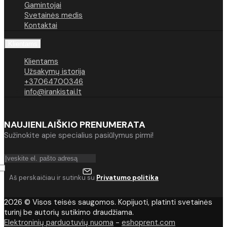
Gamintojai
Svetainės medis
Kontaktai
Klientams
Klientams
Užsakymų istorija
+37064700346
info@irankistai.lt
NAUJIENLAIŠKIO PRENUMERATA
Sužinokite apie specialius pasiūlymus pirmi!
Aš perskaičiau ir sutinku su
Privatumo politika
2026 © Visos teisės saugomos. Kopijuoti, platinti svetainės
turinį be autorių sutikimo draudžiama.
Elektroninių parduotuvių nuoma
-
eshoprent.com