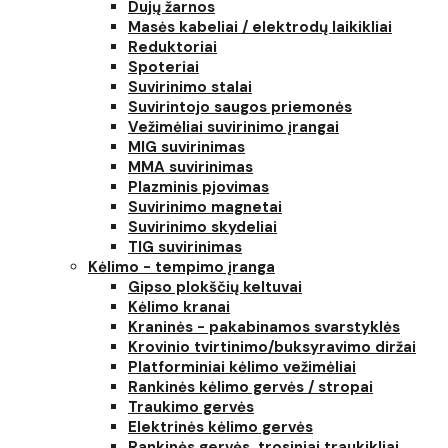
Dujų žarnos
Masės kabeliai / elektrodų laikikliai
Reduktoriai
Spoteriai
Suvirinimo stalai
Suvirintojo saugos priemonės
Vežimėliai suvirinimo įrangai
MIG suvirinimas
MMA suvirinimas
Plazminis pjovimas
Suvirinimo magnetai
Suvirinimo skydeliai
TIG suvirinimas
Kėlimo - tempimo įranga
Gipso plokščių keltuvai
Kėlimo kranai
Kraninės - pakabinamos svarstyklės
Krovinio tvirtinimo/buksyravimo diržai
Platforminiai kėlimo vežimėliai
Rankinės kėlimo gervės / stropai
Traukimo gervės
Elektrinės kėlimo gervės
Rankinės gervės, trosiniai traukikliai