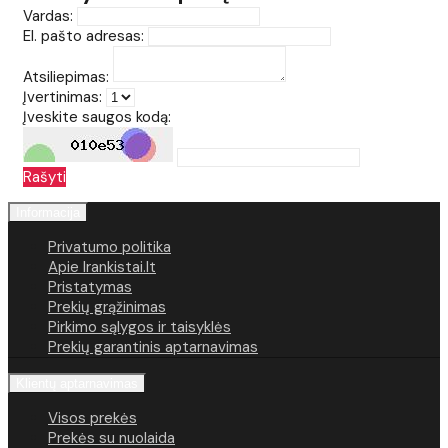
Vardas:
El. pašto adresas:
Atsiliepimas:
Įvertinimas:
Įveskite saugos kodą:
Rašyti
Informacija
Privatumo politika
Apie Irankistai.lt
Pristatymas
Prekių grąžinimas
Pirkimo sąlygos ir taisyklės
Prekių garantinis aptarnavimas
Klientų aptarnavimas
Visos prekės
Prekės su nuolaida