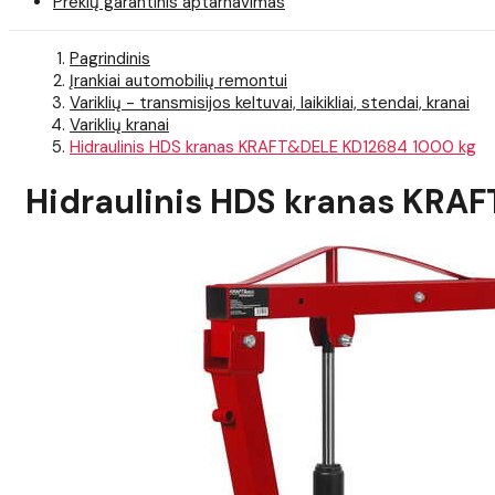
Prekių garantinis aptarnavimas
Pagrindinis
Įrankiai automobilių remontui
Variklių - transmisijos keltuvai, laikikliai, stendai, kranai
Variklių kranai
Hidraulinis HDS kranas KRAFT&DELE KD12684 1000 kg
Hidraulinis HDS kranas KRA