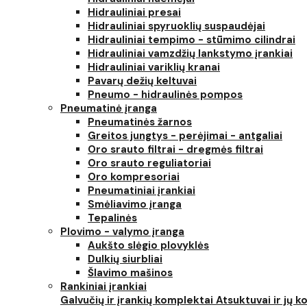
Hidrauliniai presai
Hidrauliniai spyruoklių suspaudėjai
Hidrauliniai tempimo - stūmimo cilindrai
Hidrauliniai vamzdžių lankstymo įrankiai
Hidrauliniai variklių kranai
Pavarų dežių keltuvai
Pneumo - hidraulinės pompos
Pneumatinė įranga
Pneumatinės žarnos
Greitos jungtys - perėjimai - antgaliai
Oro srauto filtrai - dregmės filtrai
Oro srauto reguliatoriai
Oro kompresoriai
Pneumatiniai įrankiai
Smėliavimo įranga
Tepalinės
Plovimo - valymo įranga
Aukšto slėgio plovyklės
Dulkių siurbliai
Šlavimo mašinos
Rankiniai įrankiai
Galvučių ir įrankių komplektai
Atsuktuvai ir jų 