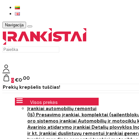
Navigacija
00
€0
0
Prekių krepšelis tuščias!
Visos prekės
Įrankiai automobilių remontui
(Iš) Presavimo įrankiai, komplektai (sailentblokų
oro sistemos įrankiai
Automobilių ir motociklų 
Avarinio atidarymo įrankiai
Detalių plovyklos
In
ir kt.
Įrankiai duslintuvų remontui
Įrankiai gener