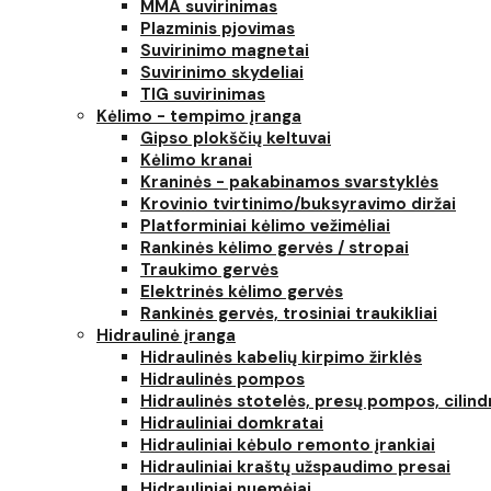
MMA suvirinimas
Plazminis pjovimas
Suvirinimo magnetai
Suvirinimo skydeliai
TIG suvirinimas
Kėlimo - tempimo įranga
Gipso plokščių keltuvai
Kėlimo kranai
Kraninės - pakabinamos svarstyklės
Krovinio tvirtinimo/buksyravimo diržai
Platforminiai kėlimo vežimėliai
Rankinės kėlimo gervės / stropai
Traukimo gervės
Elektrinės kėlimo gervės
Rankinės gervės, trosiniai traukikliai
Hidraulinė įranga
Hidraulinės kabelių kirpimo žirklės
Hidraulinės pompos
Hidraulinės stotelės, presų pompos, cilind
Hidrauliniai domkratai
Hidrauliniai kėbulo remonto įrankiai
Hidrauliniai kraštų užspaudimo presai
Hidrauliniai nuemėjai