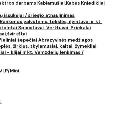
elektros darbams
Kabiamušiai.Kabės
Kniedikliai
ų išsukėjai / sriegio atnaujinimas
Rankenos galvutėms, tekšlės, ilgintuvai ir kt.
istoletai
Spaustuvai. Veržtuvai. Priekalai
ai,švirkštai
Vieliniai šepečiai
Abrazyvinės medžiagos
plės. žirklės, skylamušiai, kaltai, žymekliai
i - klijai ir kt.
Vamzdelių lenkimas /
LVLP/Mini
i