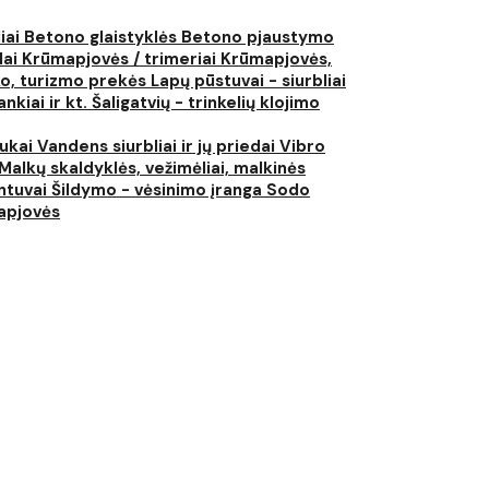
liai
Betono glaistyklės
Betono pjaustymo
lai
Krūmapjovės / trimeriai
Krūmapjovės,
ko, turizmo prekės
Lapų pūstuvai - siurbliai
nkiai ir kt.
Šaligatvių - trinkelių klojimo
iukai
Vandens siurbliai ir jų priedai
Vibro
Malkų skaldyklės, vežimėliai, malkinės
ntuvai
Šildymo - vėsinimo įranga
Sodo
japjovės