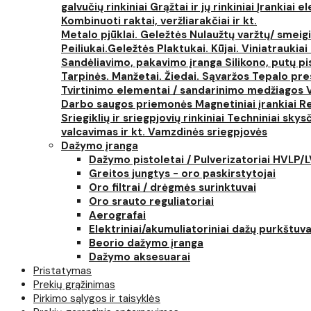
galvučių rinkiniai
Grąžtai ir jų rinkiniai
Įrankiai 
Kombinuoti raktai, veržliarakčiai ir kt.
Metalo pjūklai. Geležtės
Nulaužtų varžtų/ smeigi
Peiliukai.Geležtės
Plaktukai. Kūjai. Viniatraukiai
Sandėliavimo, pakavimo įranga
Silikono, putų p
Tarpinės. Manžetai. Žiedai. Sąvaržos
Tepalo pres
Tvirtinimo elementai / sandarinimo medžiagos
Darbo saugos priemonės
Magnetiniai įrankiai
Re
Sriegiklių ir sriegpjovių rinkiniai
Techniniai skysčia
valcavimas ir kt.
Vamzdinės sriegpjovės
Dažymo įranga
Dažymo pistoletai / Pulverizatoriai HVLP/
Greitos jungtys - oro paskirstytojai
Oro filtrai / drėgmės surinktuvai
Oro srauto reguliatoriai
Aerografai
Elektriniai/akumuliatoriniai dažų purkštuva
Beorio dažymo įranga
Dažymo aksesuarai
Pristatymas
Prekių grąžinimas
Pirkimo sąlygos ir taisyklės