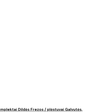
komplektai
Dildės
Frezos / plėstuvai
Galvutės,