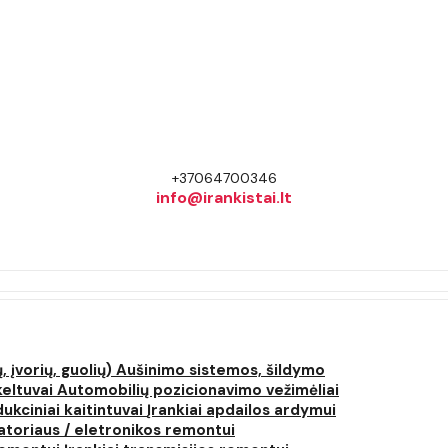
+37064700346
info@irankistai.lt
, įvorių, guolių)
Aušinimo sistemos, šildymo
keltuvai
Automobilių pozicionavimo vežimėliai
dukciniai kaitintuvai
Įrankiai apdailos ardymui
atoriaus / eletronikos remontui