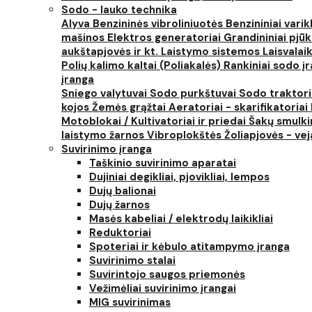
Sodo - lauko technika
Alyva
Benzininės vibroliniuotės
Benzininiai varik
mašinos
Elektros generatoriai
Grandininiai pjūk
aukštapjovės ir kt.
Laistymo sistemos
Laisvalai
Polių kalimo kaltai (Poliakalės)
Rankiniai sodo įra
įranga
Sniego valytuvai
Sodo purkštuvai
Sodo traktor
kojos
Žemės grąžtai
Aeratoriai - skarifikatoriai
Motoblokai / Kultivatoriai ir priedai
Šakų smulki
laistymo žarnos
Vibroplokštės
Žoliapjovės - ve
Suvirinimo įranga
Taškinio suvirinimo aparatai
Dujiniai degikliai, pjovikliai, lempos
Dujų balionai
Dujų žarnos
Masės kabeliai / elektrodų laikikliai
Reduktoriai
Spoteriai ir kėbulo atitampymo įranga
Suvirinimo stalai
Suvirintojo saugos priemonės
Vežimėliai suvirinimo įrangai
MIG suvirinimas