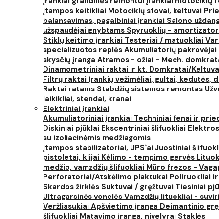
Įrankiai grandinės remontui
Įrankiai motociklų
Įtampos keitikliai
Motociklų stovai, keltuvai
Prie
balansavimas, pagalbiniai įrankiai
Salono uždanga
užspaudėjai gnybtams
Spyruoklių - amortizator
Stiklų keitimo įrankiai
Testeriai / matuokliai
Var
specializuotos replės
Akumuliatorių pakrovėjai 
skysčių įranga
Atramos - ožiai - Mech. domkra
Dinamometriniai raktai ir kt.
Domkratai/Keltuva
Filtrų raktai
Įrankių vežimėliai, gultai, kedutės, d
Raktai ratams
Stabdžių sistemos remontas
Užv
laikikliai, stendai, kranai
Elektriniai įrankiai
Akumuliatoriniai įrankiai
Techniniai fenai ir prie
Diskiniai pjūklai
Ekscentriniai šlifuokliai
Elektros
su izoliacinėmis medžiagomis
Įtampos stabilizatoriai, UPS`ai
Juostiniai šlifuokl
pistoletai, klijai
Kėlimo - tempimo gervės
Lituok
medžio, vamzdžių šlifuokliai
Mūro frezos - Vaga
Perforatoriai/Atskėlimo plaktukai
Poliruokliai i
Skardos žirklės
Suktuvai / gręžtuvai
Tiesiniai pj
Ultragarsinės vonelės
Vamzdžių lituokliai - suvi
Veržliasukiai
Apšvietimo įranga
Deimantinio grę
šlifuokliai
Matavimo įranga, nivelyrai
Staklės