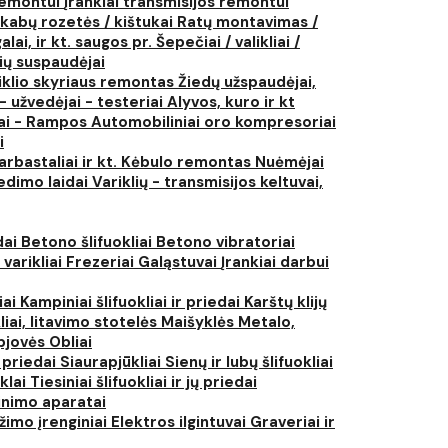
 remontui
Įrankiai transmisijos remontui
kabų rozetės / kištukai
Ratų montavimas /
lai, ir kt. saugos pr.
Šepečiai / valikliai /
ių suspaudėjai
iklio skyriaus remontas
Žiedų užspaudėjai,
- užvedėjai - testeriai
Alyvos, kuro ir kt
tai - Rampos
Automobiliniai oro kompresoriai
i
arbastaliai ir kt.
Kėbulo remontas
Nuėmėjai
edimo laidai
Variklių - transmisijos keltuvai,
dai
Betono šlifuokliai
Betono vibratoriai
 varikliai
Frezeriai
Galąstuvai
Įrankiai darbui
iai
Kampiniai šlifuokliai ir priedai
Karštų klijų
liai, litavimo stotelės
Maišyklės
Metalo,
pjovės
Obliai
r priedai
Siaurapjūkliai
Sienų ir lubų šlifuokliai
ūklai
Tiesiniai šlifuokliai ir jų priedai
rinimo aparatai
žimo įrenginiai
Elektros ilgintuvai
Graveriai ir